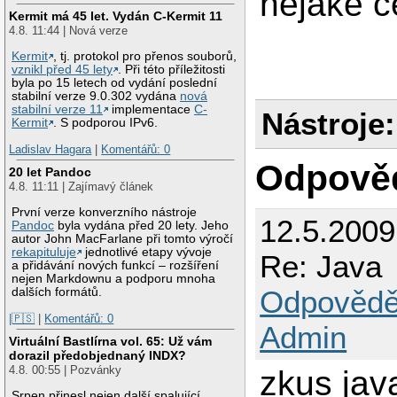
nějaké c
Kermit má 45 let. Vydán C-Kermit 11
4.8. 11:44 | Nová verze
Kermit
, tj. protokol pro přenos souborů,
vznikl před 45 lety
. Při této příležitosti
byla po 15 letech od vydání poslední
stabilní verze 9.0.302 vydána
nová
stabilní verze 11
implementace
C-
Nástroje:
Kermit
. S podporou IPv6.
Ladislav Hagara
|
Komentářů: 0
Odpově
20 let Pandoc
4.8. 11:11 | Zajímavý článek
První verze konverzního nástroje
12.5.200
Pandoc
byla vydána před 20 lety. Jeho
autor John MacFarlane při tomto výročí
rekapituluje
jednotlivé etapy vývoje
Re: Java
a přidávání nových funkcí – rozšíření
nejen Markdownu a podporu mnoha
Odpovědě
dalších formátů.
|🇵🇸
|
Komentářů: 0
Admin
Virtuální Bastlírna vol. 65: Už vám
dorazil předobjednaný INDX?
4.8. 00:55 | Pozvánky
zkus jav
Srpen přinesl nejen další spalující