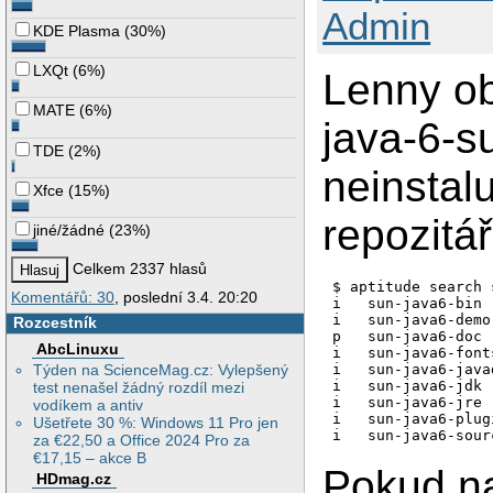
Admin
KDE Plasma
(
30%
)
LXQt
(
6%
)
Lenny ob
MATE
(
6%
)
java-6-s
TDE
(
2%
)
neinstal
Xfce
(
15%
)
repozitá
jiné/žádné
(
23%
)
Celkem 2337 hlasů
$ aptitude search 
Komentářů: 30
, poslední 3.4. 20:20
i   sun-java6-bin

i   sun-java6-demo

Rozcestník
p   sun-java6-doc

AbcLinuxu
i   sun-java6-fonts
i   sun-java6-javad
Týden na ScienceMag.cz: Vylepšený
i   sun-java6-jdk

test nenašel žádný rozdíl mezi
i   sun-java6-jre

vodíkem a antiv
i   sun-java6-plugi
Ušetřete 30 %: Windows 11 Pro jen
za €22,50 a Office 2024 Pro za
€17,15 – akce B
Pokud na
HDmag.cz