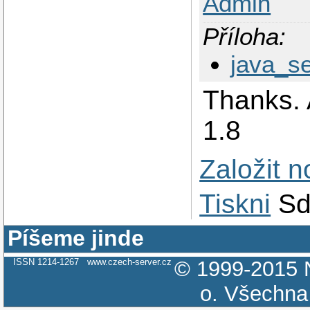
Admin
Příloha:
java_s
Thanks. 
1.8
Založit 
Tiskni
Sd
Píšeme jinde
ISSN 1214-1267
www.czech-server.cz
© 1999-2015
o.
Všechna 