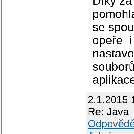
Díky za
pomohla
se spo
opeře i
nastavov
souborů
aplikac
2.1.2015 
Re: Java
Odpovědě