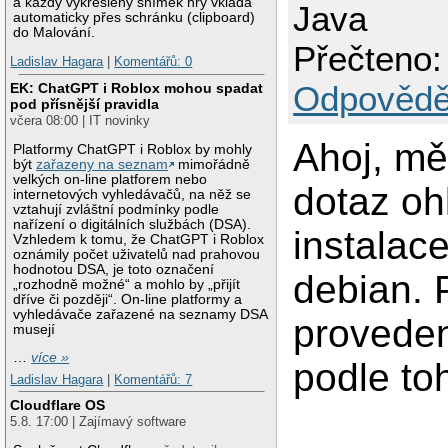
a každý vykreslený snímek hry vkládá
Java
automaticky přes schránku (clipboard)
do Malování.
Přečteno:
Ladislav Hagara
|
Komentářů: 0
Odpovědě
EK: ChatGPT i Roblox mohou spadat
pod přísnější pravidla
včera 08:00 | IT novinky
Ahoj, mě
Platformy ChatGPT i Roblox by mohly
být
zařazeny na seznam
mimořádně
velkých on-line platforem nebo
dotaz oh
internetových vyhledávačů, na něž se
vztahují zvláštní podmínky podle
nařízení o digitálních službách (DSA).
instalac
Vzhledem k tomu, že ChatGPT i Roblox
oznámily počet uživatelů nad prahovou
hodnotou DSA, je toto označení
debian. 
„rozhodně možné“ a mohlo by „přijít
dříve či později“. On-line platformy a
vyhledávače zařazené na seznamy DSA
proveden
musejí
…
více »
podle to
Ladislav Hagara
|
Komentářů: 7
Cloudflare OS
5.8. 17:00 | Zajímavý software