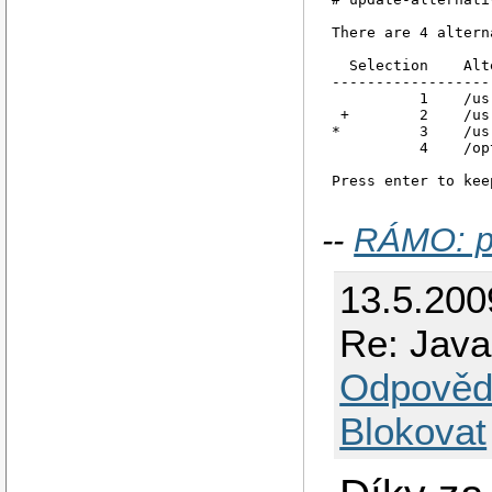
There are 4 altern
  Selection    Alt
------------------
          1    /us
 +        2    /us
*         3    /us
          4    /op
--
RÁMO: p
13.5.200
Re: Java
Odpověd
Blokovat