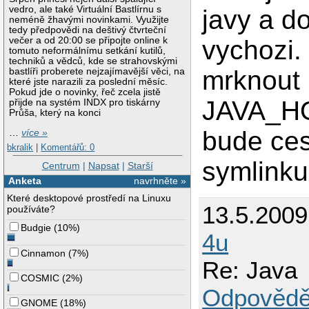
vedro, ale také Virtuální Bastlírnu s
javy a do
neméně žhavými novinkami. Využijte
tedy předpovědi na deštivý čtvrteční
vychozi
večer a od 20:00 se připojte online k
tomuto neformálnímu setkání kutilů,
techniků a vědců, kde se strahovskými
mrknout
bastlíři proberete nejzajímavější věci, na
které jste narazili za poslední měsíc.
Pokud jde o novinky, řeč zcela jistě
JAVA_HO
přijde na systém INDX pro tiskárny
Průša, který na konci
bude ces
…
více »
bkralik
|
Komentářů: 0
symlinku
Centrum
|
Napsat
|
Starší
Anketa
navrhněte »
Které desktopové prostředí na Linuxu
13.5.200
používáte?
Budgie
(
10%
)
4u
Cinnamon
(
7%
)
Re: Java
COSMIC
(
2%
)
Odpovědě
GNOME
(
18%
)