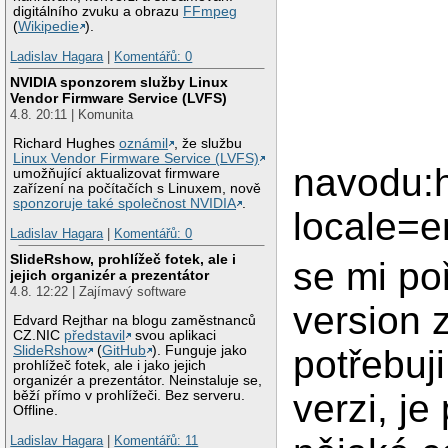
digitálního zvuku a obrazu
FFmpeg
(
Wikipedie
).
Ladislav Hagara
|
Komentářů: 0
NVIDIA sponzorem služby Linux
Vendor Firmware Service (LVFS)
4.8. 20:11 | Komunita
Richard Hughes
oznámil
, že službu
Linux Vendor Firmware Service (LVFS)
navodu:h
umožňující aktualizovat firmware
zařízení na počítačích s Linuxem, nově
sponzoruje také společnost NVIDIA
.
locale=
Ladislav Hagara
|
Komentářů: 0
SlideRshow, prohlížeč fotek, ale i
se mi po
jejich organizér a prezentátor
4.8. 12:22 | Zajímavý software
version 
Edvard Rejthar na blogu zaměstnanců
CZ.NIC
představil
svou aplikaci
SlideRshow
(
GitHub
). Funguje jako
potřebuji
prohlížeč fotek, ale i jako jejich
organizér a prezentátor. Neinstaluje se,
verzi, je
běží přímo v prohlížeči. Bez serveru.
Offline.
Ladislav Hagara
|
Komentářů: 11