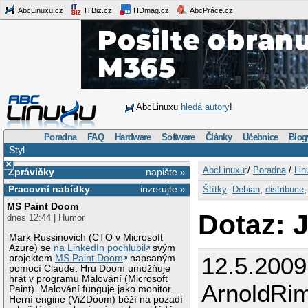
AbcLinuxu.cz
ITBiz.cz
HDmag.cz
AbcPráce.cz
AbcLinuxu
hledá autory
!
Poradna
FAQ
Hardware
Software
Články
Učebnice
Blog
Styl
×
AbcLinuxu
:/
Poradna
/
Lin
Zprávičky
napište »
Pracovní nabídky
inzerujte »
Štítky
:
Debian
,
distribuce
MS Paint Doom
Dotaz: 
dnes 12:44 | Humor
Mark Russinovich (CTO v Microsoft
Azure) se
na LinkedIn pochlubil
svým
12.5.2009
projektem
MS Paint Doom
napsaným
pomocí Claude. Hru Doom umožňuje
hrát v programu Malování (Microsoft
ArnoldRi
Paint). Malování funguje jako monitor.
Herní engine (ViZDoom) běží na pozadí