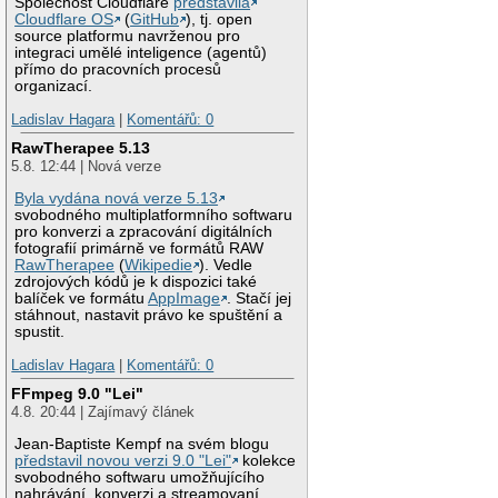
Společnost Cloudflare
představila
Cloudflare OS
(
GitHub
), tj. open
source platformu navrženou pro
integraci umělé inteligence (agentů)
přímo do pracovních procesů
organizací.
Ladislav Hagara
|
Komentářů: 0
RawTherapee 5.13
5.8. 12:44 | Nová verze
Byla vydána nová verze 5.13
svobodného multiplatformního softwaru
pro konverzi a zpracování digitálních
fotografií primárně ve formátů RAW
RawTherapee
(
Wikipedie
). Vedle
zdrojových kódů je k dispozici také
balíček ve formátu
AppImage
. Stačí jej
stáhnout, nastavit právo ke spuštění a
spustit.
Ladislav Hagara
|
Komentářů: 0
FFmpeg 9.0 "Lei"
4.8. 20:44 | Zajímavý článek
Jean-Baptiste Kempf na svém blogu
představil novou verzi 9.0 "Lei"
kolekce
svobodného softwaru umožňujícího
nahrávání, konverzi a streamovaní