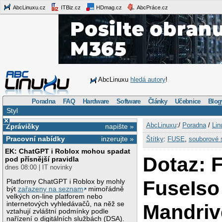
AbcLinuxu.cz
ITBiz.cz
HDmag.cz
AbcPráce.cz
AbcLinuxu
hledá autory
!
Poradna
FAQ
Hardware
Software
Články
Učebnice
Blog
Styl
×
AbcLinuxu
:/
Poradna
/
Lin
Zprávičky
napište »
Pracovní nabídky
inzerujte »
Štítky
:
FUSE
,
souborové 
EK: ChatGPT i Roblox mohou spadat
Dotaz: 
pod přísnější pravidla
dnes 08:00 | IT novinky
FuseIso
Platformy ChatGPT i Roblox by mohly
být
zařazeny na seznam
mimořádně
velkých on-line platforem nebo
internetových vyhledávačů, na něž se
Mandriv
vztahují zvláštní podmínky podle
nařízení o digitálních službách (DSA).