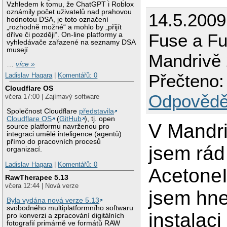
Vzhledem k tomu, že ChatGPT i Roblox
oznámily počet uživatelů nad prahovou
14.5.2009 
hodnotou DSA, je toto označení
„rozhodně možné“ a mohlo by „přijít
Fuse a Fu
dříve či později“. On-line platformy a
vyhledávače zařazené na seznamy DSA
musejí
Mandrivě 
…
více »
Přečteno:
Ladislav Hagara
|
Komentářů: 0
Cloudflare OS
Odpovědě
včera 17:00 | Zajímavý software
Společnost Cloudflare
představila
Cloudflare OS
(
GitHub
), tj. open
V Mandr
source platformu navrženou pro
integraci umělé inteligence (agentů)
přímo do pracovních procesů
jsem rád
organizací.
Ladislav Hagara
|
Komentářů: 0
AcetoneI
RawTherapee 5.13
včera 12:44 | Nová verze
jsem hn
Byla vydána nová verze 5.13
svobodného multiplatformního softwaru
instalaci
pro konverzi a zpracování digitálních
fotografií primárně ve formátů RAW