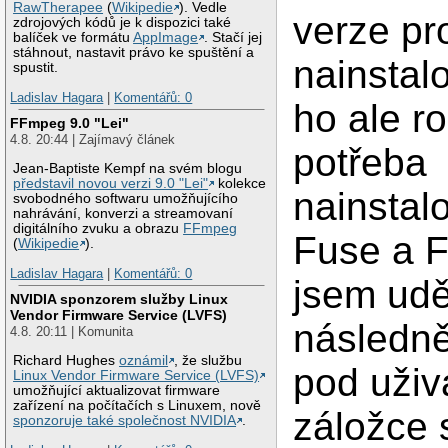
RawTherapee
(
Wikipedie
). Vedle
verze p
zdrojových kódů je k dispozici také
balíček ve formátu
AppImage
. Stačí jej
stáhnout, nastavit právo ke spuštění a
nainstal
spustit.
Ladislav Hagara
|
Komentářů: 0
ho ale ro
FFmpeg 9.0 "Lei"
4.8. 20:44 | Zajímavý článek
potřeba
Jean-Baptiste Kempf na svém blogu
představil novou verzi 9.0 "Lei"
kolekce
nainstal
svobodného softwaru umožňujícího
nahrávání, konverzi a streamovaní
digitálního zvuku a obrazu
FFmpeg
Fuse a F
(
Wikipedie
).
Ladislav Hagara
|
Komentářů: 0
jsem udě
NVIDIA sponzorem služby Linux
Vendor Firmware Service (LVFS)
následn
4.8. 20:11 | Komunita
Richard Hughes
oznámil
, že službu
pod uživ
Linux Vendor Firmware Service (LVFS)
umožňující aktualizovat firmware
zařízení na počítačích s Linuxem, nově
záložce 
sponzoruje také společnost NVIDIA
.