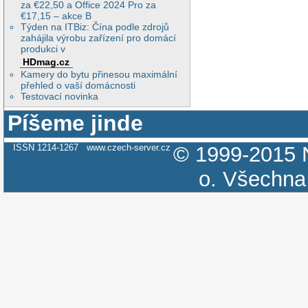
za €22,50 a Office 2024 Pro za
€17,15 – akce B
Týden na ITBiz: Čína podle zdrojů
zahájila výrobu zařízení pro domácí
produkci v
HDmag.cz
Kamery do bytu přinesou maximální
přehled o vaší domácnosti
Testovací novinka
Píšeme jinde
ISSN 1214-1267
www.czech-server.cz
© 1999-2015
o.
Všechna 