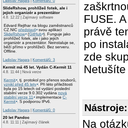
Ladislav Hagara
|
Komentářů: 0
zaškrtno
SlideRshow, prohlížeč fotek, ale i
jejich organizér a prezentátor
FUSE. A 
4.8. 12:22 | Zajímavý software
Edvard Rejthar na blogu zaměstnanců
právě te
CZ.NIC
představil
svou aplikaci
SlideRshow
(
GitHub
). Funguje jako
prohlížeč fotek, ale i jako jejich
po instal
organizér a prezentátor. Neinstaluje se,
běží přímo v prohlížeči. Bez serveru.
Offline.
zde skup
Ladislav Hagara
|
Komentářů: 3
Netušíte 
Kermit má 45 let. Vydán C-Kermit 11
4.8. 11:44 | Nová verze
Kermit
, tj. protokol pro přenos souborů,
vznikl před 45 lety
. Při této příležitosti
byla po 15 letech od vydání poslední
stabilní verze 9.0.302 vydána
nová
stabilní verze 11
implementace
C-
Kermit
. S podporou IPv6.
Nástroje:
Ladislav Hagara
|
Komentářů: 0
20 let Pandoc
Na otázk
4.8. 11:11 | Zajímavý článek