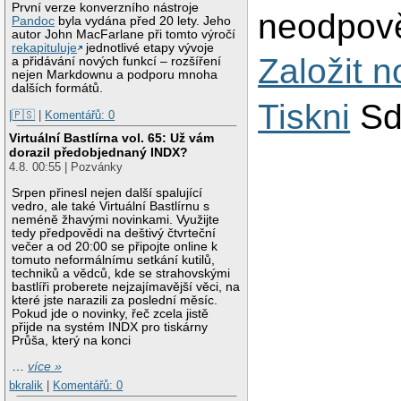
První verze konverzního nástroje
neodpově
Pandoc
byla vydána před 20 lety. Jeho
autor John MacFarlane při tomto výročí
rekapituluje
jednotlivé etapy vývoje
Založit 
a přidávání nových funkcí – rozšíření
nejen Markdownu a podporu mnoha
dalších formátů.
Tiskni
Sd
|🇵🇸
|
Komentářů: 0
Virtuální Bastlírna vol. 65: Už vám
dorazil předobjednaný INDX?
4.8. 00:55 | Pozvánky
Srpen přinesl nejen další spalující
vedro, ale také Virtuální Bastlírnu s
neméně žhavými novinkami. Využijte
tedy předpovědi na deštivý čtvrteční
večer a od 20:00 se připojte online k
tomuto neformálnímu setkání kutilů,
techniků a vědců, kde se strahovskými
bastlíři proberete nejzajímavější věci, na
které jste narazili za poslední měsíc.
Pokud jde o novinky, řeč zcela jistě
přijde na systém INDX pro tiskárny
Průša, který na konci
…
více »
bkralik
|
Komentářů: 0