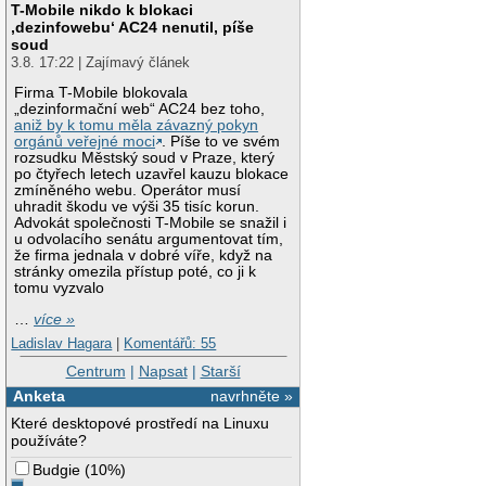
T-Mobile nikdo k blokaci
‚dezinfowebu‘ AC24 nenutil, píše
soud
3.8. 17:22 | Zajímavý článek
Firma T-Mobile blokovala
„dezinformační web“ AC24 bez toho,
aniž by k tomu měla závazný pokyn
orgánů veřejné moci
. Píše to ve svém
rozsudku Městský soud v Praze, který
po čtyřech letech uzavřel kauzu blokace
zmíněného webu. Operátor musí
uhradit škodu ve výši 35 tisíc korun.
Advokát společnosti T-Mobile se snažil i
u odvolacího senátu argumentovat tím,
že firma jednala v dobré víře, když na
stránky omezila přístup poté, co ji k
tomu vyzvalo
…
více »
Ladislav Hagara
|
Komentářů: 55
Centrum
|
Napsat
|
Starší
Anketa
navrhněte »
Které desktopové prostředí na Linuxu
používáte?
Budgie
(
10%
)