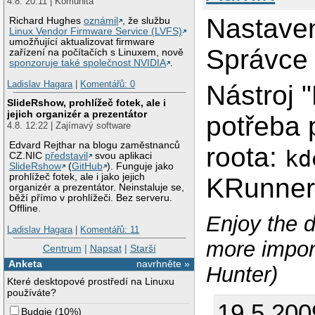
4.8. 20:11 | Komunita
Nastaven
Richard Hughes
oznámil
, že službu
Linux Vendor Firmware Service (LVFS)
umožňující aktualizovat firmware
Správce 
zařízení na počítačích s Linuxem, nově
sponzoruje také společnost NVIDIA
.
Ladislav Hagara
|
Komentářů: 0
Nástroj 
SlideRshow, prohlížeč fotek, ale i
jejich organizér a prezentátor
potřeba p
4.8. 12:22 | Zajímavý software
Edvard Rejthar na blogu zaměstnanců
roota:
kd
CZ.NIC
představil
svou aplikaci
SlideRshow
(
GitHub
). Funguje jako
prohlížeč fotek, ale i jako jejich
KRunner
organizér a prezentátor. Neinstaluje se,
běží přímo v prohlížeči. Bez serveru.
Offline.
Enjoy the d
Ladislav Hagara
|
Komentářů: 11
more impor
Centrum
|
Napsat
|
Starší
Anketa
navrhněte »
Hunter)
Které desktopové prostředí na Linuxu
používáte?
19.5.200
Budgie
(
10%
)