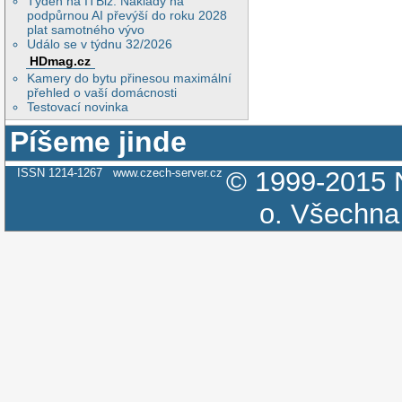
Týden na ITBiz: Náklady na
podpůrnou AI převýší do roku 2028
plat samotného vývo
Událo se v týdnu 32/2026
HDmag.cz
Kamery do bytu přinesou maximální
přehled o vaší domácnosti
Testovací novinka
Píšeme jinde
ISSN 1214-1267
www.czech-server.cz
© 1999-2015
o.
Všechna 