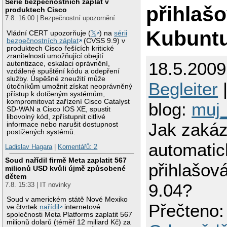
Série bezpečnostních záplat v
přihlašo
produktech Cisco
7.8. 16:00 | Bezpečnostní upozornění
Kubuntu
Vládní CERT upozorňuje (
𝕏
) na
sérii
bezpečnostních záplat
(CVSS 9.9) v
produktech Cisco řešících kritické
zranitelnosti umožňující obejití
18.5.2009
autentizace, eskalaci oprávnění,
vzdálené spuštění kódu a odepření
služby. Úspěšné zneužití může
Begleiter
|
útočníkům umožnit získat neoprávněný
přístup k dotčeným systémům,
kompromitovat zařízení Cisco Catalyst
blog:
muj
SD-WAN a Cisco IOS XE, spustit
libovolný kód, zpřístupnit citlivé
Jak zakáz
informace nebo narušit dostupnost
postižených systémů.
automatic
Ladislav Hagara
|
Komentářů: 2
Soud nařídil firmě Meta zaplatit 567
přihlašov
milionů USD kvůli újmě způsobené
dětem
9.04?
7.8. 15:33 | IT novinky
Soud v americkém státě Nové Mexiko
Přečteno:
ve čtvrtek
nařídil
internetové
společnosti Meta Platforms zaplatit 567
milionů dolarů (téměř 12 miliard Kč) za