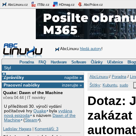
AbcLinuxu.cz
ITBiz.cz
HDmag.cz
AbcPráce.cz
AbcLinuxu
hledá autory
!
Poradna
FAQ
Hardware
Software
Články
Učebnice
Blog
Styl
×
AbcLinuxu
:/
Poradna
/
Lin
Zprávičky
napište »
Pracovní nabídky
inzerujte »
Štítky
:
Kubuntu
,
sudo
Quake: Dawn of the Machine
Dotaz: 
včera 04:44 | IT novinky
U příležitosti 30. výročí vydání
zakázat
počítačové hry
Quake
byla
vydána
nová epizoda
s názvem
Dawn of the
Machine
(
Steam
).
automat
Ladislav Hagara
|
Komentářů: 3