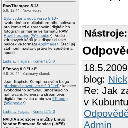
RawTherapee 5.13
5.8. 12:44 | Nová verze
Byla vydána nová verze 5.13
svobodného multiplatformního softwaru
pro konverzi a zpracování digitálních
Nástroje:
fotografií primárně ve formátů RAW
RawTherapee
(
Wikipedie
). Vedle
zdrojových kódů je k dispozici také
balíček ve formátu
AppImage
. Stačí jej
Odpově
stáhnout, nastavit právo ke spuštění a
spustit.
Ladislav Hagara
|
Komentářů: 0
18.5.200
FFmpeg 9.0 "Lei"
4.8. 20:44 | Zajímavý článek
blog:
Nic
Jean-Baptiste Kempf na svém blogu
představil novou verzi 9.0 "Lei"
kolekce
Re: Jak z
svobodného softwaru umožňujícího
nahrávání, konverzi a streamovaní
v Kubuntu
digitálního zvuku a obrazu
FFmpeg
(
Wikipedie
).
Odpovědě
Ladislav Hagara
|
Komentářů: 0
NVIDIA sponzorem služby Linux
Admin
Vendor Firmware Service (LVFS)