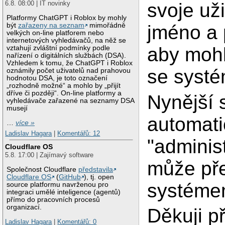
svoje už
6.8. 08:00 | IT novinky
Platformy ChatGPT i Roblox by mohly
být
zařazeny na seznam
mimořádně
jméno a 
velkých on-line platforem nebo
internetových vyhledávačů, na něž se
aby mohl
vztahují zvláštní podmínky podle
nařízení o digitálních službách (DSA).
Vzhledem k tomu, že ChatGPT i Roblox
se syst
oznámily počet uživatelů nad prahovou
hodnotou DSA, je toto označení
„rozhodně možné“ a mohlo by „přijít
dříve či později“. On-line platformy a
Nynější 
vyhledávače zařazené na seznamy DSA
musejí
automati
…
více »
Ladislav Hagara
|
Komentářů: 12
"administ
Cloudflare OS
5.8. 17:00 | Zajímavý software
může pře
Společnost Cloudflare
představila
Cloudflare OS
(
GitHub
), tj. open
systéme
source platformu navrženou pro
integraci umělé inteligence (agentů)
přímo do pracovních procesů
organizací.
Děkuji p
Ladislav Hagara
|
Komentářů: 0