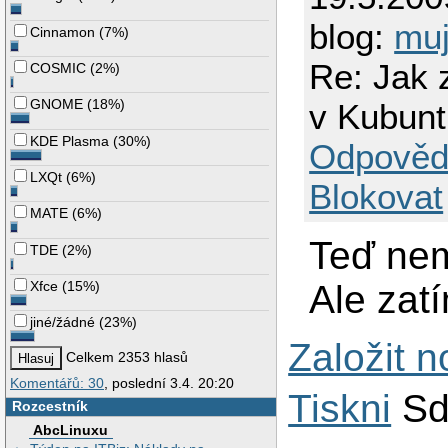
blog:
muj
Cinnamon
(
7%
)
Re: Jak 
COSMIC
(
2%
)
GNOME
(
18%
)
v Kubunt
KDE Plasma
(
30%
)
Odpověd
LXQt
(
6%
)
Blokovat
MATE
(
6%
)
Teď nem
TDE
(
2%
)
Ale zat
Xfce
(
15%
)
jiné/žádné
(
23%
)
Založit 
Celkem 2353 hlasů
Komentářů: 30
, poslední 3.4. 20:20
Tiskni
Sd
Rozcestník
AbcLinuxu