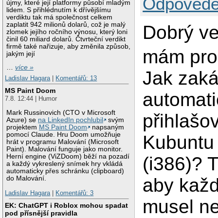
Odpovědě
újmy, které její platformy působí mladým
lidem. S přihlédnutím k dřívějšímu
verdiktu tak má společnost celkem
zaplatit 942 milionů dolarů, což je malý
Dobrý ve
zlomek jejího ročního výnosu, který loni
činil 60 miliard dolarů. Čtvrteční verdikt
firmě také nařizuje, aby změnila způsob,
mám pros
jakým její
…
více »
Jak zaká
Ladislav Hagara
|
Komentářů: 13
MS Paint Doom
automat
7.8. 12:44 | Humor
Mark Russinovich (CTO v Microsoft
přihlašo
Azure) se
na LinkedIn pochlubil
svým
projektem
MS Paint Doom
napsaným
pomocí Claude. Hru Doom umožňuje
Kubuntu
hrát v programu Malování (Microsoft
Paint). Malování funguje jako monitor.
Herní engine (ViZDoom) běží na pozadí
(i386)? T
a každý vykreslený snímek hry vkládá
automaticky přes schránku (clipboard)
do Malování.
aby každ
Ladislav Hagara
|
Komentářů: 3
musel ne
EK: ChatGPT i Roblox mohou spadat
pod přísnější pravidla