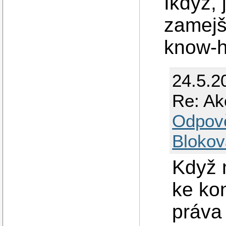
Ikdyž, 
zamejš
know-
24.5.2
Re: Ak
Odpov
Blokov
Když m
ke ko
práva 