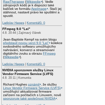
RawTherapee
(
Wikipedie
). Vedle
zdrojových kódů je k dispozici také
balíček ve formátu
AppImage
. Stačí jej
stáhnout, nastavit právo ke spuštění a
spustit.
Ladislav Hagara
|
Komentářů: 0
FFmpeg 9.0 "Lei"
4.8. 20:44 | Zajímavý článek
Jean-Baptiste Kempf na svém blogu
představil novou verzi 9.0 "Lei"
kolekce
svobodného softwaru umožňujícího
nahrávání, konverzi a streamovaní
digitálního zvuku a obrazu
FFmpeg
(
Wikipedie
).
Ladislav Hagara
|
Komentářů: 0
NVIDIA sponzorem služby Linux
Vendor Firmware Service (LVFS)
4.8. 20:11 | Komunita
Richard Hughes
oznámil
, že službu
Linux Vendor Firmware Service (LVFS)
umožňující aktualizovat firmware
zařízení na počítačích s Linuxem, nově
sponzoruje také společnost NVIDIA
.