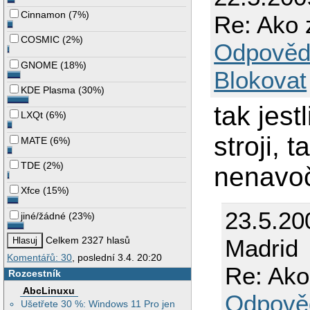
Cinnamon
(
7%
)
Re: Ako 
COSMIC
(
2%
)
Odpověd
GNOME
(
18%
)
Blokovat
KDE Plasma
(
30%
)
tak jest
LXQt
(
6%
)
stroji, 
MATE
(
6%
)
TDE
(
2%
)
nenavoč
Xfce
(
15%
)
23.5.20
jiné/žádné
(
23%
)
Madrid
Celkem 2327 hlasů
Komentářů: 30
, poslední 3.4. 20:20
Re: Ako
Rozcestník
AbcLinuxu
Odpově
Ušetřete 30 %: Windows 11 Pro jen