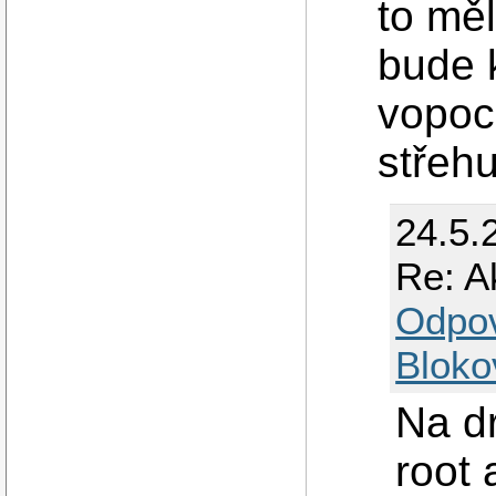
to měl
bude 
vopoce
střehu
24.5.
Re: A
Odpo
Bloko
Na dr
root 