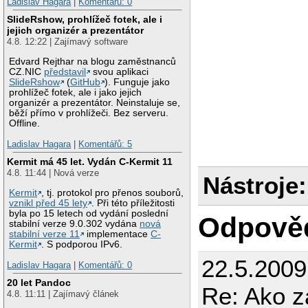
Ladislav Hagara
|
Komentářů: 0
SlideRshow, prohlížeč fotek, ale i
jejich organizér a prezentátor
4.8. 12:22 | Zajímavý software
Edvard Rejthar na blogu zaměstnanců
CZ.NIC
představil
svou aplikaci
SlideRshow
(
GitHub
). Funguje jako
prohlížeč fotek, ale i jako jejich
organizér a prezentátor. Neinstaluje se,
běží přímo v prohlížeči. Bez serveru.
Offline.
Ladislav Hagara
|
Komentářů: 5
Kermit má 45 let. Vydán C-Kermit 11
4.8. 11:44 | Nová verze
Nástroje:
Kermit
, tj. protokol pro přenos souborů,
vznikl před 45 lety
. Při této příležitosti
byla po 15 letech od vydání poslední
Odpově
stabilní verze 9.0.302 vydána
nová
stabilní verze 11
implementace
C-
Kermit
. S podporou IPv6.
22.5.2009
Ladislav Hagara
|
Komentářů: 0
20 let Pandoc
Re: Ako z
4.8. 11:11 | Zajímavý článek