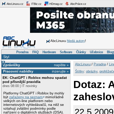
AbcLinuxu.cz
ITBiz.cz
HDmag.cz
AbcPráce.cz
AbcLinuxu
hledá autory
!
Poradna
FAQ
Hardware
Software
Články
Učebnice
Blog
Styl
×
AbcLinuxu
:/
Poradna
/
Lin
Zprávičky
napište »
Pracovní nabídky
inzerujte »
Štítky
:
obrázky
,
prohlížeč
EK: ChatGPT i Roblox mohou spadat
Dotaz: 
pod přísnější pravidla
dnes 08:00 | IT novinky
zaheslo
Platformy ChatGPT i Roblox by mohly
být
zařazeny na seznam
mimořádně
velkých on-line platforem nebo
internetových vyhledávačů, na něž se
vztahují zvláštní podmínky podle
22.5.2009
nařízení o digitálních službách (DSA).