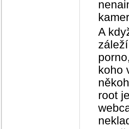
nenai
kamer
A kdy
záleží
porno,
koho v
někoh
root 
webca
nekla