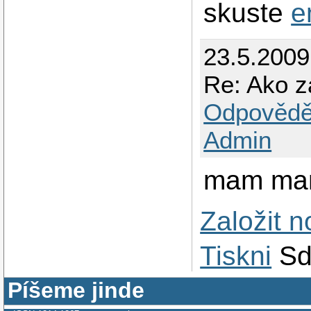
skuste
e
23.5.200
Re: Ako z
Odpovědě
Admin
mam mand
Založit 
Tiskni
Sd
Píšeme jinde