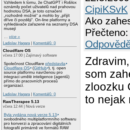
Vzhledem k tomu, že ChatGPT i Roblox
CipiKSvK
oznámily počet uživatelů nad prahovou
hodnotou DSA, je toto označení
„rozhodně možné“ a mohlo by „přijít
Ako zahes
dříve či později“. On-line platformy a
vyhledávače zařazené na seznamy DSA
musejí
Přečteno:
…
více »
Odpovědě
Ladislav Hagara
|
Komentářů: 0
Cloudflare OS
včera 17:00 | Zajímavý software
Zdravim,
Společnost Cloudflare
představila
Cloudflare OS
(
GitHub
), tj. open
som zah
source platformu navrženou pro
integraci umělé inteligence (agentů)
přímo do pracovních procesů
zloozku 
organizací.
Ladislav Hagara
|
Komentářů: 0
to nejak
RawTherapee 5.13
včera 12:44 | Nová verze
Byla vydána nová verze 5.13
svobodného multiplatformního softwaru
pro konverzi a zpracování digitálních
fotografií primárně ve formátů RAW