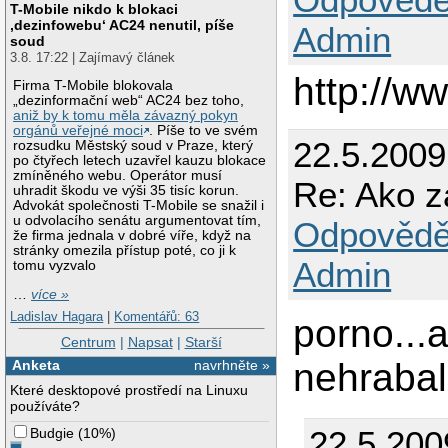
T-Mobile nikdo k blokaci
‚dezinfowebu‘ AC24 nenutil, píše
Admin
soud
3.8. 17:22 | Zajímavý článek
http://w
Firma T-Mobile blokovala
„dezinformační web“ AC24 bez toho,
aniž by k tomu měla závazný pokyn
orgánů veřejné moci
. Píše to ve svém
22.5.200
rozsudku Městský soud v Praze, který
po čtyřech letech uzavřel kauzu blokace
zmíněného webu. Operátor musí
Re: Ako z
uhradit škodu ve výši 35 tisíc korun.
Advokát společnosti T-Mobile se snažil i
u odvolacího senátu argumentovat tím,
Odpovědě
že firma jednala v dobré víře, když na
stránky omezila přístup poté, co ji k
Admin
tomu vyzvalo
…
více »
Ladislav Hagara
|
Komentářů: 63
porno...
Centrum
|
Napsat
|
Starší
nehrabala
Anketa
navrhněte »
Které desktopové prostředí na Linuxu
používáte?
22.5.200
Budgie
(
10%
)