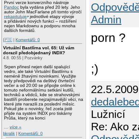
První verze konverzního nástroje
Odpovědě
Pandoc
byla vydána před 20 lety. Jeho
autor John MacFarlane při tomto výročí
Admin
rekapituluje
jednotlivé etapy vývoje
a přidávání nových funkcí – rozšíření
nejen Markdownu a podporu mnoha
dalších formátů.
porn ?
|🇵🇸
|
Komentářů: 0
Virtuální Bastlírna vol. 65: Už vám
dorazil předobjednaný INDX?
4.8. 00:55 | Pozvánky
;)
Srpen přinesl nejen další spalující
vedro, ale také Virtuální Bastlírnu s
neméně žhavými novinkami. Využijte
tedy předpovědi na deštivý čtvrteční
večer a od 20:00 se připojte online k
22.5.200
tomuto neformálnímu setkání kutilů,
techniků a vědců, kde se strahovskými
dedalebe
bastlíři proberete nejzajímavější věci, na
které jste narazili za poslední měsíc.
Pokud jde o novinky, řeč zcela jistě
Lužnicí
přijde na systém INDX pro tiskárny
Průša, který na konci
Re: Ako z
…
více »
bkralik
|
Komentářů: 0
Odpovědě