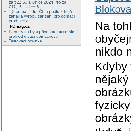
za €22,50 a Office 2024 Pro za
Blokova
€17,15 – akce B
Týden na ITBiz: Čína podle zdrojů
zahájila výrobu zařízení pro domácí
produkci v
Na tohl
HDmag.cz
Kamery do bytu přinesou maximální
obyčej
přehled o vaší domácnosti
Testovací novinka
nikdo n
Kdyby t
nějaký
obrázk
fyzick
obrázk