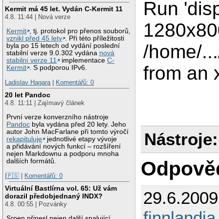
Run 'dis
Kermit má 45 let. Vydán C-Kermit 11
4.8. 11:44 | Nová verze
1280x80
Kermit
, tj. protokol pro přenos souborů,
vznikl před 45 lety
. Při této příležitosti
/home/..
byla po 15 letech od vydání poslední
stabilní verze 9.0.302 vydána
nová
stabilní verze 11
implementace
C-
from an x
Kermit
. S podporou IPv6.
Ladislav Hagara
|
Komentářů: 0
20 let Pandoc
4.8. 11:11 | Zajímavý článek
První verze konverzního nástroje
Pandoc
byla vydána před 20 lety. Jeho
autor John MacFarlane při tomto výročí
Nástroje:
rekapituluje
jednotlivé etapy vývoje
a přidávání nových funkcí – rozšíření
nejen Markdownu a podporu mnoha
dalších formátů.
Odpově
|🇵🇸
|
Komentářů: 0
Virtuální Bastlírna vol. 65: Už vám
29.6.200
dorazil předobjednaný INDX?
4.8. 00:55 | Pozvánky
finnlandia
Srpen přinesl nejen další spalující