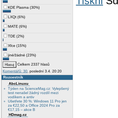
Tiskni
Sd
KDE Plasma
(
30%
)
LXQt
(
6%
)
MATE
(
6%
)
TDE
(
2%
)
Xfce
(
15%
)
jiné/žádné
(
23%
)
Celkem 2337 hlasů
Komentářů: 30
, poslední 3.4. 20:20
Rozcestník
AbcLinuxu
Týden na ScienceMag.cz: Vylepšený
test nenašel žádný rozdíl mezi
vodíkem a antiv
Ušetřete 30 %: Windows 11 Pro jen
za €22,50 a Office 2024 Pro za
€17,15 – akce B
HDmag.cz