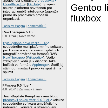
Společnost Cloudflare
představila
Cloudflare OS
(
GitHub
), tj. open
Gentoo l
source platformu navrženou pro
integraci umělé inteligence (agentů)
fluxbox
přímo do pracovních procesů
organizací.
Ladislav Hagara
|
Komentářů: 0
RawTherapee 5.13
5.8. 12:44 | Nová verze
Byla vydána nová verze 5.13
svobodného multiplatformního softwaru
pro konverzi a zpracování digitálních
fotografií primárně ve formátů RAW
RawTherapee
(
Wikipedie
). Vedle
zdrojových kódů je k dispozici také
balíček ve formátu
AppImage
. Stačí jej
stáhnout, nastavit právo ke spuštění a
spustit.
Ladislav Hagara
|
Komentářů: 0
FFmpeg 9.0 "Lei"
4.8. 20:44 | Zajímavý článek
Jean-Baptiste Kempf na svém blogu
představil novou verzi 9.0 "Lei"
kolekce
svobodného softwaru umožňujícího
nahrávání, konverzi a streamovaní