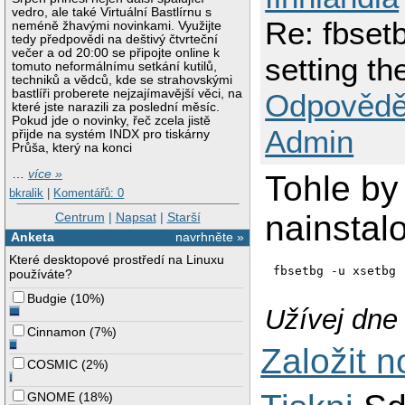
vedro, ale také Virtuální Bastlírnu s
Re: fbset
neméně žhavými novinkami. Využijte
tedy předpovědi na deštivý čtvrteční
večer a od 20:00 se připojte online k
setting th
tomuto neformálnímu setkání kutilů,
techniků a vědců, kde se strahovskými
bastlíři proberete nejzajímavější věci, na
Odpovědě
které jste narazili za poslední měsíc.
Pokud jde o novinky, řeč zcela jistě
Admin
přijde na systém INDX pro tiskárny
Průša, který na konci
…
více »
Tohle by
bkralik
|
Komentářů: 0
nainstal
Centrum
|
Napsat
|
Starší
Anketa
navrhněte »
Které desktopové prostředí na Linuxu
fbsetbg -u xsetbg 
používáte?
Budgie
(
10%
)
Užívej dne 
Cinnamon
(
7%
)
Založit 
COSMIC
(
2%
)
GNOME
(
18%
)