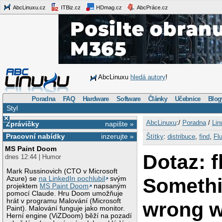
AbcLinuxu.cz
ITBiz.cz
HDmag.cz
AbcPráce.cz
AbcLinuxu
hledá autory
!
Poradna
FAQ
Hardware
Software
Články
Učebnice
Blog
Styl
×
AbcLinuxu
:/
Poradna
/
Lin
Zprávičky
napište »
Pracovní nabídky
inzerujte »
Štítky
:
distribuce
,
find
,
Fl
MS Paint Doom
Dotaz: 
dnes 12:44 | Humor
Mark Russinovich (CTO v Microsoft
Somethi
Azure) se
na LinkedIn pochlubil
svým
projektem
MS Paint Doom
napsaným
pomocí Claude. Hru Doom umožňuje
hrát v programu Malování (Microsoft
wrong w
Paint). Malování funguje jako monitor.
Herní engine (ViZDoom) běží na pozadí