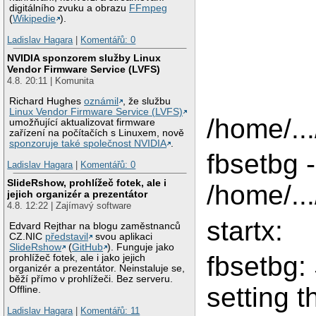
digitálního zvuku a obrazu
FFmpeg
(
Wikipedie
).
Ladislav Hagara
|
Komentářů: 0
NVIDIA sponzorem služby Linux
Vendor Firmware Service (LVFS)
4.8. 20:11 | Komunita
Richard Hughes
oznámil
, že službu
Linux Vendor Firmware Service (LVFS)
/home/...
umožňující aktualizovat firmware
zařízení na počítačích s Linuxem, nově
sponzoruje také společnost NVIDIA
.
fbsetbg -
Ladislav Hagara
|
Komentářů: 0
SlideRshow, prohlížeč fotek, ale i
/home/..
jejich organizér a prezentátor
4.8. 12:22 | Zajímavý software
startx:
Edvard Rejthar na blogu zaměstnanců
CZ.NIC
představil
svou aplikaci
SlideRshow
(
GitHub
). Funguje jako
fbsetbg:
prohlížeč fotek, ale i jako jejich
organizér a prezentátor. Neinstaluje se,
běží přímo v prohlížeči. Bez serveru.
setting t
Offline.
Ladislav Hagara
|
Komentářů: 11