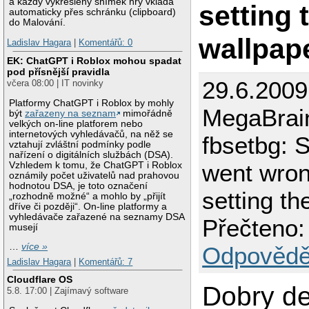
a každý vykreslený snímek hry vkládá
setting 
automaticky přes schránku (clipboard)
do Malování.
wallpap
Ladislav Hagara
|
Komentářů: 0
EK: ChatGPT i Roblox mohou spadat
pod přísnější pravidla
29.6.2009
včera 08:00 | IT novinky
Platformy ChatGPT i Roblox by mohly
MegaBrai
být
zařazeny na seznam
mimořádně
velkých on-line platforem nebo
internetových vyhledávačů, na něž se
fbsetbg: 
vztahují zvláštní podmínky podle
nařízení o digitálních službách (DSA).
went wron
Vzhledem k tomu, že ChatGPT i Roblox
oznámily počet uživatelů nad prahovou
hodnotou DSA, je toto označení
setting th
„rozhodně možné“ a mohlo by „přijít
dříve či později“. On-line platformy a
vyhledávače zařazené na seznamy DSA
Přečteno:
musejí
…
více »
Odpovědě
Ladislav Hagara
|
Komentářů: 7
Cloudflare OS
Dobry de
5.8. 17:00 | Zajímavý software