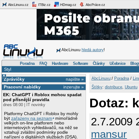
AbcLinuxu.cz
ITBiz.cz
HDmag.cz
AbcPráce.cz
AbcLinuxu
hledá autory
!
Poradna
FAQ
Hardware
Software
Články
Učebnice
Blog
Styl
×
AbcLinuxu
:/
Poradna
/
Lin
Zprávičky
napište »
Pracovní nabídky
inzerujte »
Štítky
:
distribuce
,
Ubuntu
EK: ChatGPT i Roblox mohou spadat
Dotaz: 
pod přísnější pravidla
dnes 08:00 | IT novinky
Platformy ChatGPT i Roblox by mohly
2.7.2009 
být
zařazeny na seznam
mimořádně
velkých on-line platforem nebo
internetových vyhledávačů, na něž se
mansur
vztahují zvláštní podmínky podle
nařízení o digitálních službách (DSA).