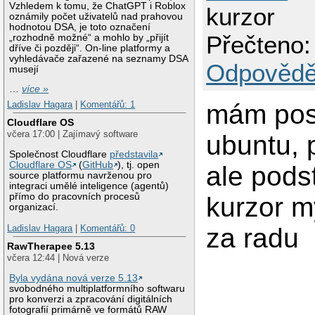
Vzhledem k tomu, že ChatGPT i Roblox
kurzor
oznámily počet uživatelů nad prahovou
hodnotou DSA, je toto označení
Přečteno:
„rozhodně možné“ a mohlo by „přijít
dříve či později“. On-line platformy a
vyhledávače zařazené na seznamy DSA
Odpovědě
musejí
…
více »
mám posl
Ladislav Hagara
|
Komentářů: 1
Cloudflare OS
včera 17:00 | Zajímavý software
ubuntu, 
Společnost Cloudflare
představila
Cloudflare OS
(
GitHub
), tj. open
ale pods
source platformu navrženou pro
integraci umělé inteligence (agentů)
přímo do pracovních procesů
kurzor my
organizací.
za radu
Ladislav Hagara
|
Komentářů: 0
RawTherapee 5.13
včera 12:44 | Nová verze
Byla vydána nová verze 5.13
svobodného multiplatformního softwaru
pro konverzi a zpracování digitálních
fotografií primárně ve formátů RAW