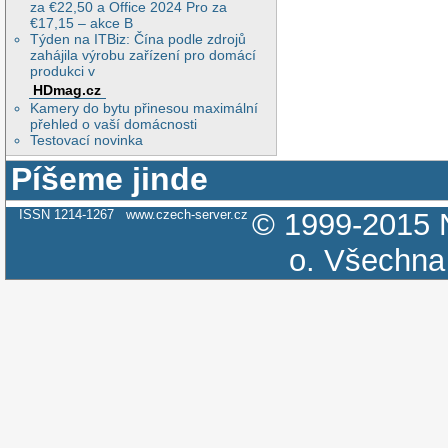
za €22,50 a Office 2024 Pro za
€17,15 – akce B
Týden na ITBiz: Čína podle zdrojů
zahájila výrobu zařízení pro domácí
produkci v
HDmag.cz
Kamery do bytu přinesou maximální
přehled o vaší domácnosti
Testovací novinka
Píšeme jinde
ISSN 1214-1267
www.czech-server.cz
© 1999-2015
o.
Všechna 