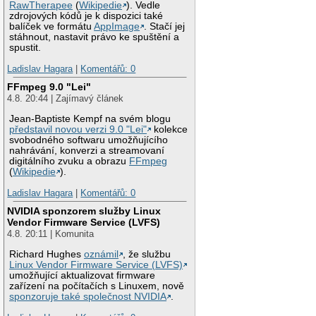
RawTherapee
(
Wikipedie
). Vedle
zdrojových kódů je k dispozici také
balíček ve formátu
AppImage
. Stačí jej
stáhnout, nastavit právo ke spuštění a
spustit.
Ladislav Hagara
|
Komentářů: 0
FFmpeg 9.0 "Lei"
4.8. 20:44 | Zajímavý článek
Jean-Baptiste Kempf na svém blogu
představil novou verzi 9.0 "Lei"
kolekce
svobodného softwaru umožňujícího
nahrávání, konverzi a streamovaní
digitálního zvuku a obrazu
FFmpeg
(
Wikipedie
).
Ladislav Hagara
|
Komentářů: 0
NVIDIA sponzorem služby Linux
Vendor Firmware Service (LVFS)
4.8. 20:11 | Komunita
Richard Hughes
oznámil
, že službu
Linux Vendor Firmware Service (LVFS)
umožňující aktualizovat firmware
zařízení na počítačích s Linuxem, nově
sponzoruje také společnost NVIDIA
.