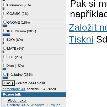
Pak si m
Cinnamon
(
7%
)
napříkla
COSMIC
(
2%
)
GNOME
(
18%
)
Založit 
KDE Plasma
(
30%
)
Tiskni
Sd
LXQt
(
6%
)
MATE
(
6%
)
TDE
(
2%
)
Xfce
(
15%
)
jiné/žádné
(
23%
)
Celkem 2330 hlasů
Komentářů: 30
, poslední 3.4. 20:20
Rozcestník
AbcLinuxu
Ušetřete 30 %: Windows 11 Pro jen