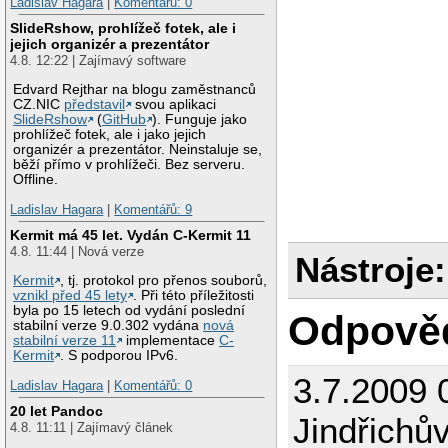
Ladislav Hagara
|
Komentářů: 0
SlideRshow, prohlížeč fotek, ale i
jejich organizér a prezentátor
4.8. 12:22 | Zajímavý software
Edvard Rejthar na blogu zaměstnanců
CZ.NIC
představil
svou aplikaci
SlideRshow
(
GitHub
). Funguje jako
prohlížeč fotek, ale i jako jejich
organizér a prezentátor. Neinstaluje se,
běží přímo v prohlížeči. Bez serveru.
Offline.
Ladislav Hagara
|
Komentářů: 9
Kermit má 45 let. Vydán C-Kermit 11
4.8. 11:44 | Nová verze
Nástroje:
Kermit
, tj. protokol pro přenos souborů,
vznikl před 45 lety
. Při této příležitosti
byla po 15 letech od vydání poslední
Odpově
stabilní verze 9.0.302 vydána
nová
stabilní verze 11
implementace
C-
Kermit
. S podporou IPv6.
3.7.2009 
Ladislav Hagara
|
Komentářů: 0
20 let Pandoc
Jindřichů
4.8. 11:11 | Zajímavý článek