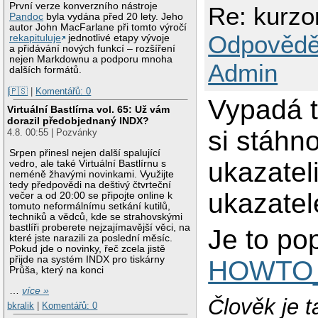
První verze konverzního nástroje
Re: kurzo
Pandoc
byla vydána před 20 lety. Jeho
autor John MacFarlane při tomto výročí
Odpovědě
rekapituluje
jednotlivé etapy vývoje
a přidávání nových funkcí – rozšíření
nejen Markdownu a podporu mnoha
Admin
dalších formátů.
|🇵🇸
|
Komentářů: 0
Vypadá t
Virtuální Bastlírna vol. 65: Už vám
dorazil předobjednaný INDX?
si stáhn
4.8. 00:55 | Pozvánky
Srpen přinesl nejen další spalující
ukazateli
vedro, ale také Virtuální Bastlírnu s
neméně žhavými novinkami. Využijte
tedy předpovědi na deštivý čtvrteční
ukazatel
večer a od 20:00 se připojte online k
tomuto neformálnímu setkání kutilů,
techniků a vědců, kde se strahovskými
bastlíři proberete nejzajímavější věci, na
Je to po
které jste narazili za poslední měsíc.
Pokud jde o novinky, řeč zcela jistě
přijde na systém INDX pro tiskárny
HOWTO_
Průša, který na konci
…
více »
Člověk je t
bkralik
|
Komentářů: 0