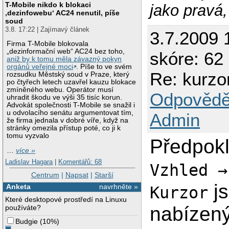
T-Mobile nikdo k blokaci
jako pravá
‚dezinfowebu‘ AC24 nenutil, píše
soud
3.8. 17:22 | Zajímavý článek
3.7.2009 
Firma T-Mobile blokovala
„dezinformační web“ AC24 bez toho,
skóre: 62
aniž by k tomu měla závazný pokyn
orgánů veřejné moci
. Píše to ve svém
Re: kurzo
rozsudku Městský soud v Praze, který
po čtyřech letech uzavřel kauzu blokace
zmíněného webu. Operátor musí
Odpovědě
uhradit škodu ve výši 35 tisíc korun.
Advokát společnosti T-Mobile se snažil i
u odvolacího senátu argumentovat tím,
Admin
že firma jednala v dobré víře, když na
stránky omezila přístup poté, co ji k
tomu vyzvalo
Předpok
…
více »
Ladislav Hagara
|
Komentářů: 68
Vzhled →
Centrum
|
Napsat
|
Starší
js
Anketa
navrhněte »
Kurzor
Které desktopové prostředí na Linuxu
nabízený
používáte?
Budgie
(
10%
)