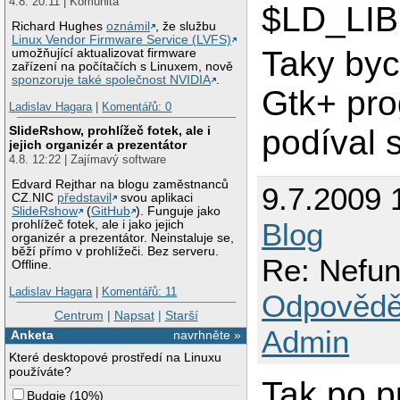
4.8. 20:11 | Komunita
$LD_LI
Richard Hughes
oznámil
, že službu
Linux Vendor Firmware Service (LVFS)
Taky byc
umožňující aktualizovat firmware
zařízení na počítačích s Linuxem, nově
sponzoruje také společnost NVIDIA
.
Gtk+ pro
Ladislav Hagara
|
Komentářů: 0
SlideRshow, prohlížeč fotek, ale i
podíval 
jejich organizér a prezentátor
4.8. 12:22 | Zajímavý software
Edvard Rejthar na blogu zaměstnanců
9.7.2009 
CZ.NIC
představil
svou aplikaci
SlideRshow
(
GitHub
). Funguje jako
Blog
prohlížeč fotek, ale i jako jejich
organizér a prezentátor. Neinstaluje se,
běží přímo v prohlížeči. Bez serveru.
Re: Nefung
Offline.
Ladislav Hagara
|
Komentářů: 11
Odpovědě
Centrum
|
Napsat
|
Starší
Admin
Anketa
navrhněte »
Které desktopové prostředí na Linuxu
používáte?
Tak po p
Budgie
(
10%
)