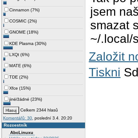
jsem naš
Cinnamon
(
7%
)
smazat 
COSMIC
(
2%
)
GNOME
(
18%
)
~/.local
KDE Plasma
(
30%
)
Založit 
LXQt
(
6%
)
MATE
(
6%
)
Tiskni
Sd
TDE
(
2%
)
Xfce
(
15%
)
jiné/žádné
(
23%
)
Celkem 2344 hlasů
Komentářů: 30
, poslední 3.4. 20:20
Rozcestník
AbcLinuxu