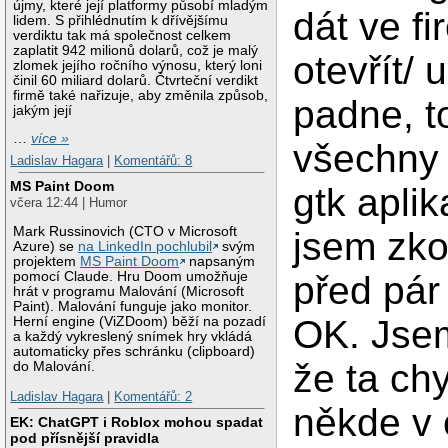
újmy, které její platformy působí mladým
dát ve fi
lidem. S přihlédnutím k dřívějšímu
verdiktu tak má společnost celkem
zaplatit 942 milionů dolarů, což je malý
otevřít/ u
zlomek jejího ročního výnosu, který loni
činil 60 miliard dolarů. Čtvrteční verdikt
firmě také nařizuje, aby změnila způsob,
padne, t
jakým její
…
více »
všechny
Ladislav Hagara
|
Komentářů: 8
MS Paint Doom
gtk apli
včera 12:44 | Humor
Mark Russinovich (CTO v Microsoft
jsem zko
Azure) se
na LinkedIn pochlubil
svým
projektem
MS Paint Doom
napsaným
před pár
pomocí Claude. Hru Doom umožňuje
hrát v programu Malování (Microsoft
Paint). Malování funguje jako monitor.
OK. Jsem 
Herní engine (ViZDoom) běží na pozadí
a každý vykreslený snímek hry vkládá
automaticky přes schránku (clipboard)
že ta ch
do Malování.
Ladislav Hagara
|
Komentářů: 2
někde v 
EK: ChatGPT i Roblox mohou spadat
pod přísnější pravidla