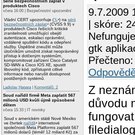
Série bezpečnostních záplat v
produktech Cisco
9.7.2009 
včera 16:00 | Bezpečnostní upozornění
Vládní CERT upozorňuje (
𝕏
) na
sérii
| skóre: 2
bezpečnostních záplat
(CVSS 9.9) v
produktech Cisco řešících kritické
Nefunguje 
zranitelnosti umožňující obejití
autentizace, eskalaci oprávnění,
vzdálené spuštění kódu a odepření
gtk aplika
služby. Úspěšné zneužití může
útočníkům umožnit získat neoprávněný
přístup k dotčeným systémům,
Přečteno:
kompromitovat zařízení Cisco Catalyst
SD-WAN a Cisco IOS XE, spustit
Odpovědě
libovolný kód, zpřístupnit citlivé
informace nebo narušit dostupnost
postižených systémů.
Z nezná
Ladislav Hagara
|
Komentářů: 2
Soud nařídil firmě Meta zaplatit 567
důvodu m
milionů USD kvůli újmě způsobené
dětem
včera 15:33 | IT novinky
fungova
Soud v americkém státě Nové Mexiko
ve čtvrtek
nařídil
internetové
filedialo
společnosti Meta Platforms zaplatit 567
milionů dolarů (téměř 12 miliard Kč) za