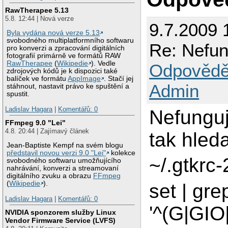
RawTherapee 5.13
5.8. 12:44 | Nová verze
9.7.2009 
Byla vydána nová verze 5.13
svobodného multiplatformního softwaru
Re: Nefung
pro konverzi a zpracování digitálních
fotografií primárně ve formátů RAW
RawTherapee
(
Wikipedie
). Vedle
Odpovědě
zdrojových kódů je k dispozici také
balíček ve formátu
AppImage
. Stačí jej
Admin
stáhnout, nastavit právo ke spuštění a
spustit.
Ladislav Hagara
|
Komentářů: 0
Nefunguje
FFmpeg 9.0 "Lei"
4.8. 20:44 | Zajímavý článek
tak hled
Jean-Baptiste Kempf na svém blogu
představil novou verzi 9.0 "Lei"
kolekce
~/.gtkrc-
svobodného softwaru umožňujícího
nahrávání, konverzi a streamovaní
digitálního zvuku a obrazu
FFmpeg
(
Wikipedie
).
set | gre
Ladislav Hagara
|
Komentářů: 0
'^(G|GI
NVIDIA sponzorem služby Linux
Vendor Firmware Service (LVFS)