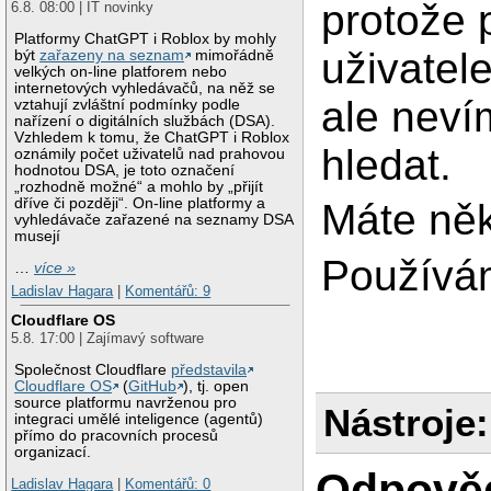
protože 
6.8. 08:00 | IT novinky
Platformy ChatGPT i Roblox by mohly
uživatele
být
zařazeny na seznam
mimořádně
velkých on-line platforem nebo
internetových vyhledávačů, na něž se
ale neví
vztahují zvláštní podmínky podle
nařízení o digitálních službách (DSA).
Vzhledem k tomu, že ChatGPT i Roblox
hledat.
oznámily počet uživatelů nad prahovou
hodnotou DSA, je toto označení
„rozhodně možné“ a mohlo by „přijít
dříve či později“. On-line platformy a
Máte něk
vyhledávače zařazené na seznamy DSA
musejí
Používám
…
více »
Ladislav Hagara
|
Komentářů: 9
Cloudflare OS
5.8. 17:00 | Zajímavý software
Společnost Cloudflare
představila
Cloudflare OS
(
GitHub
), tj. open
source platformu navrženou pro
Nástroje:
integraci umělé inteligence (agentů)
přímo do pracovních procesů
organizací.
Odpově
Ladislav Hagara
|
Komentářů: 0