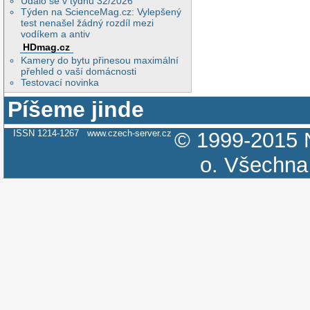
Událo se v týdnu 32/2026
Týden na ScienceMag.cz: Vylepšený
test nenašel žádný rozdíl mezi
vodíkem a antiv
HDmag.cz
Kamery do bytu přinesou maximální
přehled o vaší domácnosti
Testovací novinka
Píšeme jinde
ISSN 1214-1267
www.czech-server.cz
© 1999-2015
o.
Všechna 