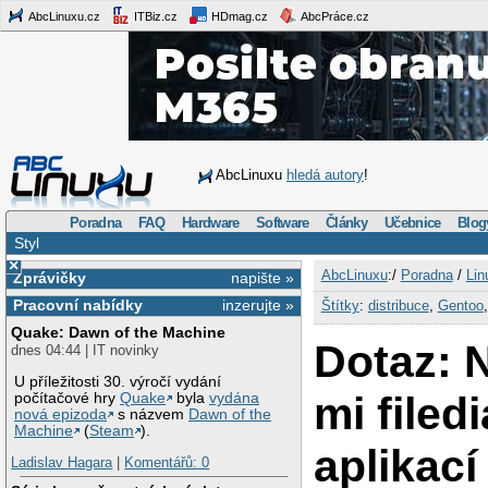
AbcLinuxu.cz
ITBiz.cz
HDmag.cz
AbcPráce.cz
AbcLinuxu
hledá autory
!
Poradna
FAQ
Hardware
Software
Články
Učebnice
Blog
Styl
×
AbcLinuxu
:/
Poradna
/
Lin
Zprávičky
napište »
Pracovní nabídky
inzerujte »
Štítky
:
distribuce
,
Gentoo
Quake: Dawn of the Machine
Dotaz: 
dnes 04:44 | IT novinky
U příležitosti 30. výročí vydání
mi filed
počítačové hry
Quake
byla
vydána
nová epizoda
s názvem
Dawn of the
Machine
(
Steam
).
aplikací
Ladislav Hagara
|
Komentářů: 0