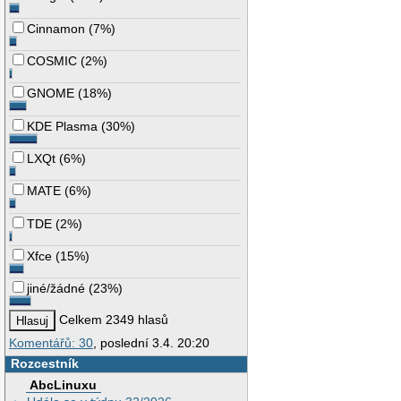
Cinnamon
(
7%
)
COSMIC
(
2%
)
GNOME
(
18%
)
KDE Plasma
(
30%
)
LXQt
(
6%
)
MATE
(
6%
)
TDE
(
2%
)
Xfce
(
15%
)
jiné/žádné
(
23%
)
Celkem 2349 hlasů
Komentářů: 30
, poslední 3.4. 20:20
Rozcestník
AbcLinuxu