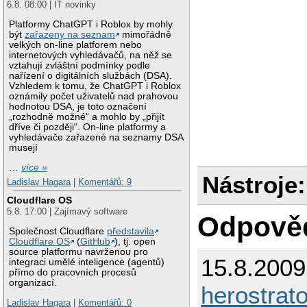
6.8. 08:00 | IT novinky
Platformy ChatGPT i Roblox by mohly
být
zařazeny na seznam
mimořádně
velkých on-line platforem nebo
internetových vyhledávačů, na něž se
vztahují zvláštní podmínky podle
nařízení o digitálních službách (DSA).
Vzhledem k tomu, že ChatGPT i Roblox
oznámily počet uživatelů nad prahovou
hodnotou DSA, je toto označení
„rozhodně možné“ a mohlo by „přijít
dříve či později“. On-line platformy a
vyhledávače zařazené na seznamy DSA
musejí
…
více »
Nástroje:
Ladislav Hagara
|
Komentářů: 9
Cloudflare OS
5.8. 17:00 | Zajímavý software
Odpově
Společnost Cloudflare
představila
Cloudflare OS
(
GitHub
), tj. open
source platformu navrženou pro
15.8.200
integraci umělé inteligence (agentů)
přímo do pracovních procesů
organizací.
herostrat
Ladislav Hagara
|
Komentářů: 0