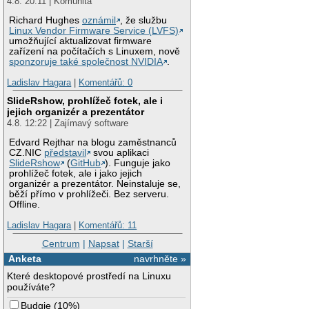
4.8. 20:11 | Komunita
Richard Hughes
oznámil
, že službu
Linux Vendor Firmware Service (LVFS)
umožňující aktualizovat firmware
zařízení na počítačích s Linuxem, nově
sponzoruje také společnost NVIDIA
.
Ladislav Hagara
|
Komentářů: 0
SlideRshow, prohlížeč fotek, ale i
jejich organizér a prezentátor
4.8. 12:22 | Zajímavý software
Edvard Rejthar na blogu zaměstnanců
CZ.NIC
představil
svou aplikaci
SlideRshow
(
GitHub
). Funguje jako
prohlížeč fotek, ale i jako jejich
organizér a prezentátor. Neinstaluje se,
běží přímo v prohlížeči. Bez serveru.
Offline.
Ladislav Hagara
|
Komentářů: 11
Centrum
|
Napsat
|
Starší
Anketa
navrhněte »
Které desktopové prostředí na Linuxu
používáte?
Budgie
(
10%
)