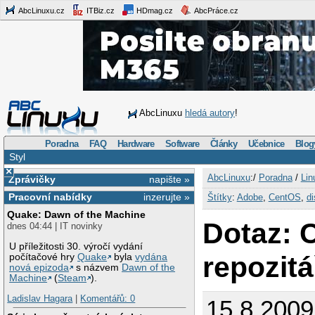
AbcLinuxu.cz
ITBiz.cz
HDmag.cz
AbcPráce.cz
AbcLinuxu
hledá autory
!
Poradna
FAQ
Hardware
Software
Články
Učebnice
Blog
Styl
×
AbcLinuxu
:/
Poradna
/
Lin
Zprávičky
napište »
Pracovní nabídky
inzerujte »
Štítky
:
Adobe
,
CentOS
,
di
Quake: Dawn of the Machine
Dotaz: 
dnes 04:44 | IT novinky
U příležitosti 30. výročí vydání
repozitá
počítačové hry
Quake
byla
vydána
nová epizoda
s názvem
Dawn of the
Machine
(
Steam
).
Ladislav Hagara
|
Komentářů: 0
15.8.2009