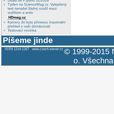
Událo se v týdnu 32/2026
Týden na ScienceMag.cz: Vylepšený
test nenašel žádný rozdíl mezi
vodíkem a antiv
HDmag.cz
Kamery do bytu přinesou maximální
přehled o vaší domácnosti
Testovací novinka
Píšeme jinde
ISSN 1214-1267
www.czech-server.cz
© 1999-2015
o.
Všechna 