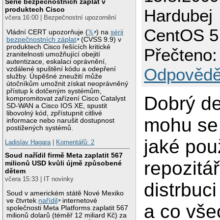
Série bezpečnostních záplat v
produktech Cisco
Hardubej
včera 16:00 | Bezpečnostní upozornění
CentOS 5 
Vládní CERT upozorňuje (
𝕏
) na
sérii
bezpečnostních záplat
(CVSS 9.9) v
produktech Cisco řešících kritické
Přečteno:
zranitelnosti umožňující obejití
autentizace, eskalaci oprávnění,
Odpovědě
vzdálené spuštění kódu a odepření
služby. Úspěšné zneužití může
útočníkům umožnit získat neoprávněný
přístup k dotčeným systémům,
Dobrý de
kompromitovat zařízení Cisco Catalyst
SD-WAN a Cisco IOS XE, spustit
libovolný kód, zpřístupnit citlivé
mohu se 
informace nebo narušit dostupnost
postižených systémů.
jaké pou
Ladislav Hagara
|
Komentářů: 2
Soud nařídil firmě Meta zaplatit 567
repozitá
milionů USD kvůli újmě způsobené
dětem
včera 15:33 | IT novinky
distrbuc
Soud v americkém státě Nové Mexiko
ve čtvrtek
nařídil
internetové
a co vš
společnosti Meta Platforms zaplatit 567
milionů dolarů (téměř 12 miliard Kč) za