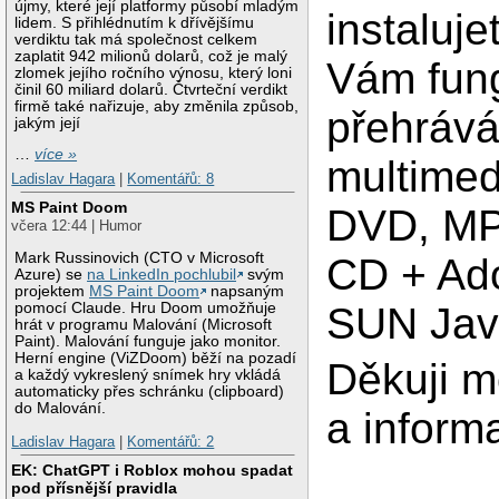
újmy, které její platformy působí mladým
instaluje
lidem. S přihlédnutím k dřívějšímu
verdiktu tak má společnost celkem
zaplatit 942 milionů dolarů, což je malý
Vám fun
zlomek jejího ročního výnosu, který loni
činil 60 miliard dolarů. Čtvrteční verdikt
firmě také nařizuje, aby změnila způsob,
přehrává
jakým její
…
více »
multimed
Ladislav Hagara
|
Komentářů: 8
MS Paint Doom
DVD, MP
včera 12:44 | Humor
Mark Russinovich (CTO v Microsoft
CD + Ad
Azure) se
na LinkedIn pochlubil
svým
projektem
MS Paint Doom
napsaným
SUN Jav
pomocí Claude. Hru Doom umožňuje
hrát v programu Malování (Microsoft
Paint). Malování funguje jako monitor.
Herní engine (ViZDoom) běží na pozadí
Děkuji m
a každý vykreslený snímek hry vkládá
automaticky přes schránku (clipboard)
do Malování.
a inform
Ladislav Hagara
|
Komentářů: 2
EK: ChatGPT i Roblox mohou spadat
pod přísnější pravidla