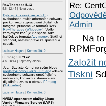
Re: CentO
RawTherapee 5.13
5.8. 12:44 | Nová verze
Odpovědě
Byla vydána nová verze 5.13
svobodného multiplatformního softwaru
Admin
pro konverzi a zpracování digitálních
fotografií primárně ve formátů RAW
RawTherapee
(
Wikipedie
). Vedle
zdrojových kódů je k dispozici také
Na to as
balíček ve formátu
AppImage
. Stačí jej
stáhnout, nastavit právo ke spuštění a
spustit.
RPMFor
Ladislav Hagara
|
Komentářů: 0
FFmpeg 9.0 "Lei"
Založit 
4.8. 20:44 | Zajímavý článek
Jean-Baptiste Kempf na svém blogu
Tiskni
Sd
představil novou verzi 9.0 "Lei"
kolekce
svobodného softwaru umožňujícího
nahrávání, konverzi a streamovaní
digitálního zvuku a obrazu
FFmpeg
(
Wikipedie
).
Ladislav Hagara
|
Komentářů: 0
NVIDIA sponzorem služby Linux
Vendor Firmware Service (LVFS)