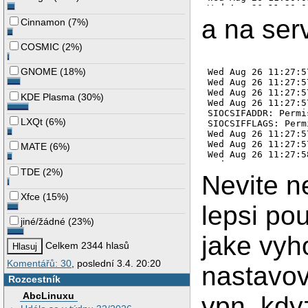
Wed Aug 26 11:30:0
Wed Aug 26 11:30:0
a na ser
Cinnamon
(
7%
)
Wed Aug 26 11:30:1
Wed Aug 26 11:30:1
COSMIC
(
2%
)
Wed Aug 26 11:30:1
Wed Aug 26 11:30:1
Wed Aug 26 11:30:1
GNOME
(
18%
)
Wed Aug 26 11:30:2
KDE Plasma
(
30%
)
LXQt
(
6%
)
MATE
(
6%
)
TDE
(
2%
)
Nevite n
Xfce
(
15%
)
lepsi po
jiné/žádné
(
23%
)
jake vy
Celkem 2344 hlasů
Komentářů: 30
, poslední 3.4. 20:20
nastavov
Rozcestník
AbcLinuxu
vpn, kdy