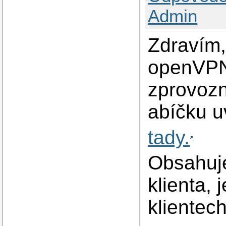
Admin
Zdravím,
openVPN 
zprovozn
abíčku 
tady.
Obsahuje
klienta,
klientec