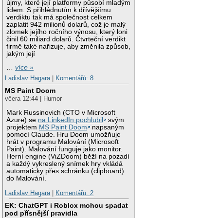
újmy, které její platformy působí mladým
lidem. S přihlédnutím k dřívějšímu
verdiktu tak má společnost celkem
zaplatit 942 milionů dolarů, což je malý
zlomek jejího ročního výnosu, který loni
činil 60 miliard dolarů. Čtvrteční verdikt
firmě také nařizuje, aby změnila způsob,
jakým její
…
více »
Ladislav Hagara
|
Komentářů: 8
MS Paint Doom
včera 12:44 | Humor
Mark Russinovich (CTO v Microsoft
Azure) se
na LinkedIn pochlubil
svým
projektem
MS Paint Doom
napsaným
pomocí Claude. Hru Doom umožňuje
hrát v programu Malování (Microsoft
Paint). Malování funguje jako monitor.
Herní engine (ViZDoom) běží na pozadí
a každý vykreslený snímek hry vkládá
automaticky přes schránku (clipboard)
do Malování.
Ladislav Hagara
|
Komentářů: 2
EK: ChatGPT i Roblox mohou spadat
pod přísnější pravidla