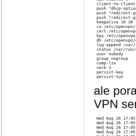
client-to-client
push "dhcp-optio
push "redirect-g
push "redirect-g
keepalive 10 30
ca /etc/openvpn/
cert /etc/openvp
key /etc/openvpn
dh /etc/openvpn/
log-append /var/
status /var/run/
user nobody
group nogroup
comp-lzo
verb 3
persist-key
ale pora
VPN ser
Wed Aug 26 17:05
Wed Aug 26 17:05
Wed Aug 26 17:05
Wed Aug 26 17:05