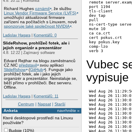
4.8. 20:11 | Komunita
remote server.exam
port 1194

Richard Hughes
oznámil
, že službu
tls-client

Linux Vendor Firmware Service (LVFS)
dev tap

umožňující aktualizovat firmware
pull

zařízení na počítačích s Linuxem, nově
ns-cert-type server
sponzoruje také společnost NVIDIA
.
mute 10

ca ca.crt

Ladislav Hagara
|
Komentářů: 0
cert pokus.crt

key pokus.key

SlideRshow, prohlížeč fotek, ale i
comp-lzo

jejich organizér a prezentátor
verb 3
4.8. 12:22 | Zajímavý software
Vubec se 
Edvard Rejthar na blogu zaměstnanců
CZ.NIC
představil
svou aplikaci
SlideRshow
(
GitHub
). Funguje jako
vypisuje
prohlížeč fotek, ale i jako jejich
organizér a prezentátor. Neinstaluje se,
běží přímo v prohlížeči. Bez serveru.
Offline.
Wed Aug 26 11:29:5
Wed Aug 26 11:30:0
Ladislav Hagara
|
Komentářů: 11
Wed Aug 26 11:30:0
Centrum
|
Napsat
|
Starší
Wed Aug 26 11:30:0
Wed Aug 26 11:30:0
Anketa
navrhněte »
Wed Aug 26 11:30:0
Wed Aug 26 11:30:0
Které desktopové prostředí na Linuxu
Wed Aug 26 11:30:0
používáte?
Wed Aug 26 11:30:0
Budgie
(
10%
)
Wed Aug 26 11:30:0