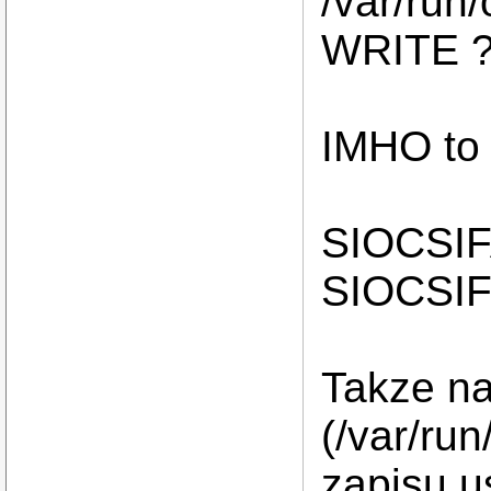
/var/run
WRITE 
IMHO to 
SIOCSIF
SIOCSIF
Takze nas
(/var/ru
zapisu u