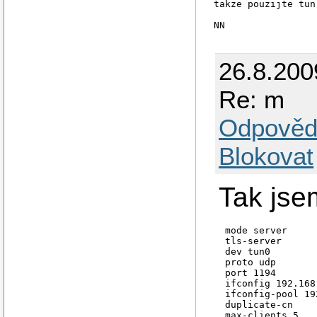
takze pouzijte tun.
26.8.200
Re: m
Odpověd
Blokovat
Tak jsem
mode server

tls-server

dev tun0

proto udp

port 1194

ifconfig 192.168
ifconfig-pool 19
duplicate-cn

max-clients 5
