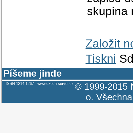
skupina 
Založit 
Tiskni
Sd
Píšeme jinde
ISSN 1214-1267
www.czech-server.cz
© 1999-2015
o.
Všechna 