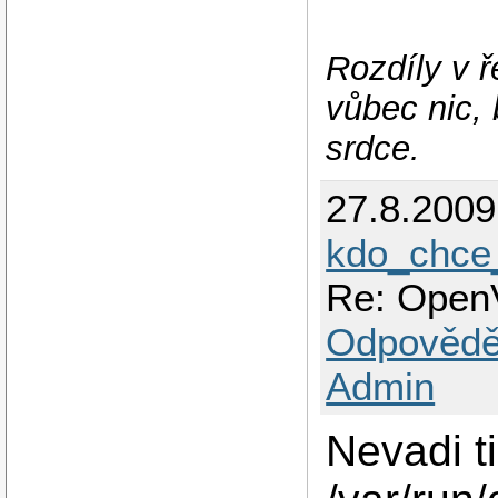
Rozdíly v 
vůbec nic, 
srdce.
27.8.200
kdo_chc
Re: OpenV
Odpovědě
Admin
Nevadi t