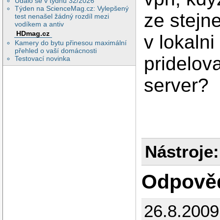
Událo se v týdnu 32/2026
Týden na ScienceMag.cz: Vylepšený
ze stejne
test nenašel žádný rozdíl mezi
vodíkem a antiv
HDmag.cz
v lokaln
Kamery do bytu přinesou maximální
přehled o vaší domácnosti
pridelov
Testovací novinka
server?
Nástroje:
Odpově
26.8.2009