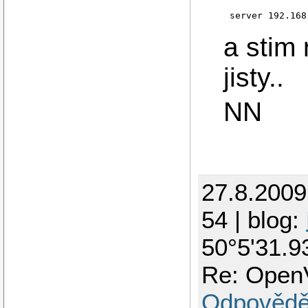
server 192.168
a stim
jisty..
NN
27.8.200
54 | blog:
50°5'31.9
Re: OpenV
Odpovědě