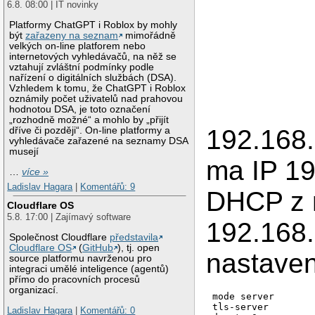
6.8. 08:00 | IT novinky
Platformy ChatGPT i Roblox by mohly
být
zařazeny na seznam
mimořádně
velkých on-line platforem nebo
internetových vyhledávačů, na něž se
vztahují zvláštní podmínky podle
nařízení o digitálních službách (DSA).
Vzhledem k tomu, že ChatGPT i Roblox
oznámily počet uživatelů nad prahovou
hodnotou DSA, je toto označení
„rozhodně možné“ a mohlo by „přijít
192.168.
dříve či později“. On-line platformy a
vyhledávače zařazené na seznamy DSA
musejí
ma IP 19
…
více »
Ladislav Hagara
|
Komentářů: 9
DHCP z 
Cloudflare OS
5.8. 17:00 | Zajímavý software
192.168
Společnost Cloudflare
představila
Cloudflare OS
(
GitHub
), tj. open
nastaven
source platformu navrženou pro
integraci umělé inteligence (agentů)
přímo do pracovních procesů
organizací.
mode server

tls-server

Ladislav Hagara
|
Komentářů: 0