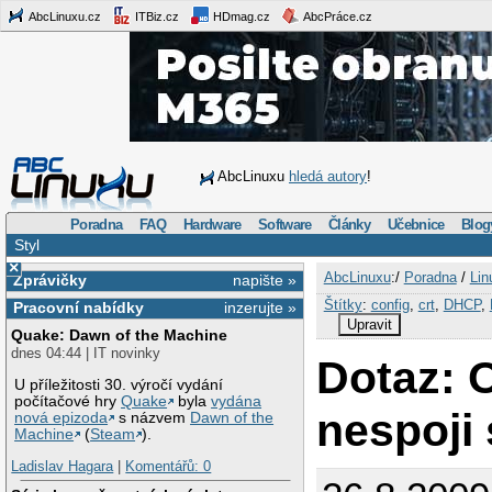
AbcLinuxu.cz
ITBiz.cz
HDmag.cz
AbcPráce.cz
AbcLinuxu
hledá autory
!
Poradna
FAQ
Hardware
Software
Články
Učebnice
Blog
Styl
×
AbcLinuxu
:/
Poradna
/
Lin
Zprávičky
napište »
Štítky
:
config
,
crt
,
DHCP
,
Pracovní nabídky
inzerujte »
Upravit
Quake: Dawn of the Machine
dnes 04:44 | IT novinky
Dotaz: 
U příležitosti 30. výročí vydání
počítačové hry
Quake
byla
vydána
nespoji
nová epizoda
s názvem
Dawn of the
Machine
(
Steam
).
Ladislav Hagara
|
Komentářů: 0