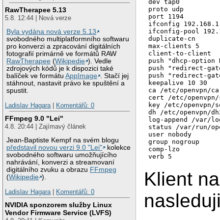
dev tap0

proto udp

RawTherapee 5.13
port 1194

5.8. 12:44 | Nová verze
ifconfig 192.168.1
ifconfig-pool 192.
Byla vydána nová verze 5.13
duplicate-cn

svobodného multiplatformního softwaru
max-clients 5

pro konverzi a zpracování digitálních
client-to-client
fotografií primárně ve formátů RAW
push "dhcp-option 
RawTherapee
(
Wikipedie
). Vedle
push "redirect-gat
zdrojových kódů je k dispozici také
push "redirect-gat
balíček ve formátu
AppImage
. Stačí jej
keepalive 10 30
stáhnout, nastavit právo ke spuštění a
ca /etc/openvpn/ca
spustit.
cert /etc/openvpn/
key /etc/openvpn/s
Ladislav Hagara
|
Komentářů: 0
dh /etc/openvpn/dh
FFmpeg 9.0 "Lei"
log-append /var/lo
4.8. 20:44 | Zajímavý článek
status /var/run/op
user nobody
Jean-Baptiste Kempf na svém blogu
group nogroup
představil novou verzi 9.0 "Lei"
kolekce
comp-lzo
svobodného softwaru umožňujícího
verb 5
nahrávání, konverzi a streamovaní
digitálního zvuku a obrazu
FFmpeg
Klient 
(
Wikipedie
).
Ladislav Hagara
|
Komentářů: 0
nasleduji
NVIDIA sponzorem služby Linux
Vendor Firmware Service (LVFS)