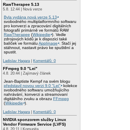
RawTherapee 5.13
5.8. 12:44 | Nová verze
Byla vydána nová verze 5.13
svobodného multiplatformního softwaru
pro konverzi a zpracování digitálních
fotografií primárně ve formátů RAW
RawTherapee
(
Wikipedie
). Vedle
zdrojových kódů je k dispozici také
balíček ve formátu
AppImage
. Stačí jej
stáhnout, nastavit právo ke spuštění a
spustit.
Ladislav Hagara
|
Komentářů: 0
FFmpeg 9.0 "Lei"
4.8. 20:44 | Zajímavý článek
Jean-Baptiste Kempf na svém blogu
představil novou verzi 9.0 "Lei"
kolekce
svobodného softwaru umožňujícího
nahrávání, konverzi a streamovaní
digitálního zvuku a obrazu
FFmpeg
(
Wikipedie
).
Ladislav Hagara
|
Komentářů: 0
NVIDIA sponzorem služby Linux
Vendor Firmware Service (LVFS)
4.8. 20:11 | Komunita