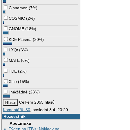
Cinnamon
(
7%
)
COSMIC
(
2%
)
GNOME
(
18%
)
KDE Plasma
(
30%
)
LXQt
(
6%
)
MATE
(
6%
)
TDE
(
2%
)
Xfce
(
15%
)
jiné/žádné
(
23%
)
Celkem 2355 hlasů
Komentářů: 30
, poslední 3.4. 20:20
Rozcestník
AbcLinuxu
Týden na ITBiz: Náklady na