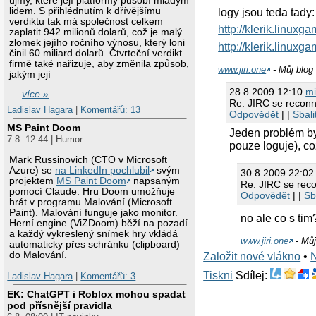
újmy, které její platformy působí mladým
lidem. S přihlédnutím k dřívějšímu
logy jsou teda tady:
verdiktu tak má společnost celkem
http://klerik.linuxga
zaplatit 942 milionů dolarů, což je malý
zlomek jejího ročního výnosu, který loni
http://klerik.linuxga
činil 60 miliard dolarů. Čtvrteční verdikt
firmě také nařizuje, aby změnila způsob,
www.jiri.one
- Můj blog 
jakým její
28.8.2009 12:10
mi
…
více »
Re: JIRC se reconn
Ladislav Hagara
|
Komentářů: 13
Odpovědět
| |
Sbali
MS Paint Doom
Jeden problém by
7.8. 12:44 | Humor
pouze loguje), co
Mark Russinovich (CTO v Microsoft
Azure) se
na LinkedIn pochlubil
svým
30.8.2009 22:0
projektem
MS Paint Doom
napsaným
Re: JIRC se rec
pomocí Claude. Hru Doom umožňuje
Odpovědět
| |
Sb
hrát v programu Malování (Microsoft
Paint). Malování funguje jako monitor.
no ale co s tim
Herní engine (ViZDoom) běží na pozadí
a každý vykreslený snímek hry vkládá
www.jiri.one
- Můj
automaticky přes schránku (clipboard)
do Malování.
Založit nové vlákno
•
Tiskni
Sdílej:
Ladislav Hagara
|
Komentářů: 3
EK: ChatGPT i Roblox mohou spadat
pod přísnější pravidla