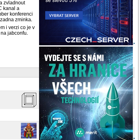
ma zvladnout
C kanal a
bber konferenci
y zadna zminka.
 i verzi co je v
 na jabconfu.