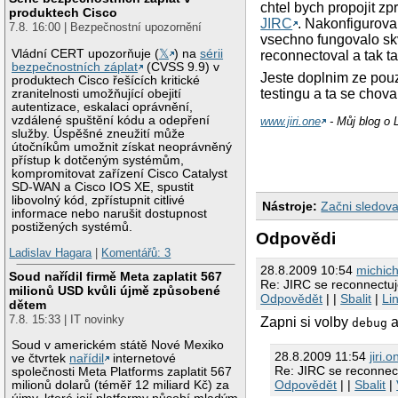
chtel bych propojit z
produktech Cisco
JIRC
. Nakonfigurova
7.8. 16:00 | Bezpečnostní upozornění
vsechno fungovalo sk
Vládní CERT upozorňuje (
𝕏
) na
sérii
reconnectoval a tak t
bezpečnostních záplat
(CVSS 9.9) v
Jeste doplnim ze pouz
produktech Cisco řešících kritické
testingu a ta se chova
zranitelnosti umožňující obejití
autentizace, eskalaci oprávnění,
vzdálené spuštění kódu a odepření
www.jiri.one
- Můj blog o L
služby. Úspěšné zneužití může
útočníkům umožnit získat neoprávněný
přístup k dotčeným systémům,
kompromitovat zařízení Cisco Catalyst
SD-WAN a Cisco IOS XE, spustit
libovolný kód, zpřístupnit citlivé
Nástroje:
Začni sledova
informace nebo narušit dostupnost
postižených systémů.
Odpovědi
Ladislav Hagara
|
Komentářů: 3
28.8.2009 10:54
michic
Soud nařídil firmě Meta zaplatit 567
Re: JIRC se reconnectuj
milionů USD kvůli újmě způsobené
Odpovědět
| |
Sbalit
|
Li
dětem
7.8. 15:33 | IT novinky
Zapni si volby
debug
Soud v americkém státě Nové Mexiko
28.8.2009 11:54
jiri.o
ve čtvrtek
nařídil
internetové
Re: JIRC se reconnec
společnosti Meta Platforms zaplatit 567
Odpovědět
| |
Sbalit
|
milionů dolarů (téměř 12 miliard Kč) za