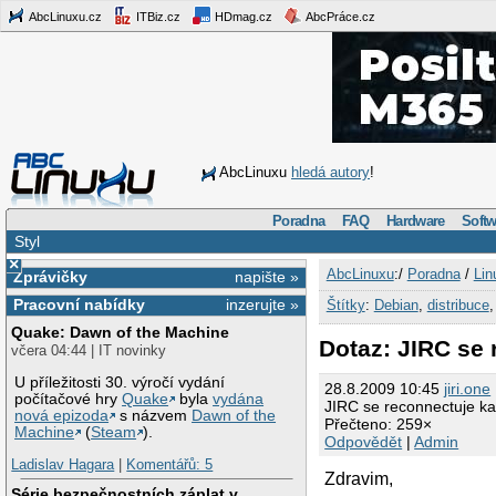
AbcLinuxu.cz
ITBiz.cz
HDmag.cz
AbcPráce.cz
AbcLinuxu
hledá autory
!
Poradna
FAQ
Hardware
Softw
Styl
×
AbcLinuxu
:/
Poradna
/
Lin
Zprávičky
napište »
Pracovní nabídky
inzerujte »
Štítky
:
Debian
,
distribuce
Quake: Dawn of the Machine
Dotaz: JIRC se
včera 04:44 | IT novinky
U příležitosti 30. výročí vydání
28.8.2009 10:45
jiri.one
počítačové hry
Quake
byla
vydána
JIRC se reconnectuje k
nová epizoda
s názvem
Dawn of the
Přečteno: 259×
Machine
(
Steam
).
Odpovědět
|
Admin
Ladislav Hagara
|
Komentářů: 5
Zdravim,
Série bezpečnostních záplat v