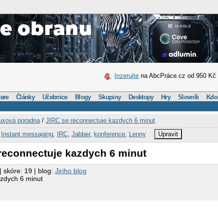
Inzerujte
na AbcPráce.cz od 950 Kč
are
Články
Učebnice
Blogy
Skupiny
Desktopy
Hry
Slovník
Kdo
uxová poradna
/
JIRC se reconnectuje kazdych 6 minut
,
Instant messaging
,
IRC
,
Jabber
,
konference
,
Lenny
Upravit
 reconnectuje kazdych 6 minut
| skóre: 19 | blog:
Jiriho blog
azdych 6 minut