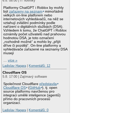
6.8. 08:00 | IT novinky
Platformy ChatGPT i Roblox by mohly
být
zařazeny na seznam
mimořádně
velkých on-line platforem nebo
internetových vyhledávačů, na něž se
vztahují zvláštní podmínky podle
nařízení o digitálních službách (DSA).
Vzhledem k tomu, že ChatGPT i Roblox
oznámily počet uživatelů nad prahovou
hodnotou DSA, je toto označení
„rozhodně možné“ a mohlo by „přijít
dříve či později“. On-line platformy a
vyhledávače zařazené na seznamy DSA
musejí
…
více »
Ladislav Hagara
|
Komentářů: 12
Cloudflare OS
5.8. 17:00 | Zajímavý software
Společnost Cloudflare
představila
Cloudflare OS
(
GitHub
), tj. open
source platformu navrženou pro
integraci umělé inteligence (agentů)
přímo do pracovních procesů
organizací.
Ladislav Hagara
|
Komentářů: 0