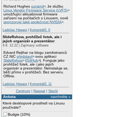
Richard Hughes
oznámil
, že službu
Linux Vendor Firmware Service (LVFS)
umožňující aktualizovat firmware
zařízení na počítačích s Linuxem, nově
sponzoruje také společnost NVIDIA
.
Ladislav Hagara
|
Komentářů: 0
SlideRshow, prohlížeč fotek, ale i
jejich organizér a prezentátor
4.8. 12:22 | Zajímavý software
Edvard Rejthar na blogu zaměstnanců
CZ.NIC
představil
svou aplikaci
SlideRshow
(
GitHub
). Funguje jako
prohlížeč fotek, ale i jako jejich
organizér a prezentátor. Neinstaluje se,
běží přímo v prohlížeči. Bez serveru.
Offline.
Ladislav Hagara
|
Komentářů: 11
Centrum
|
Napsat
|
Starší
Anketa
navrhněte »
Které desktopové prostředí na Linuxu
používáte?
Budgie
(
10%
)