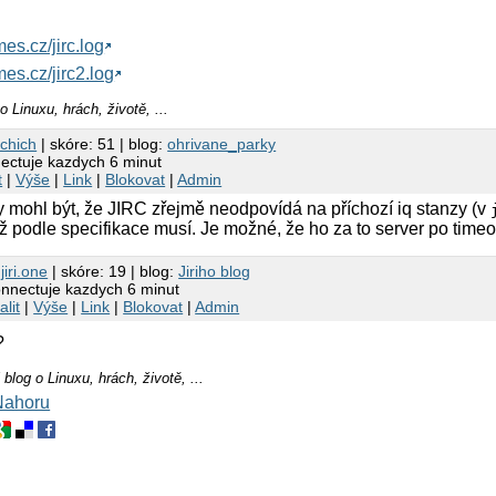
mes.cz/jirc.log
mes.cz/jirc2.log
o Linuxu, hrách, životě, ...
chich
| skóre: 51 | blog:
ohrivane_parky
ectuje kazdych 6 minut
t
|
Výše
|
Link
|
Blokovat
|
Admin
 mohl být, že JIRC zřejmě neodpovídá na příchozí iq stanzy (v
ž podle specifikace musí. Je možné, že ho za to server po time
2
jiri.one
| skóre: 19 | blog:
Jiriho blog
onnectuje kazdych 6 minut
alit
|
Výše
|
Link
|
Blokovat
|
Admin
?
 blog o Linuxu, hrách, životě, ...
Nahoru