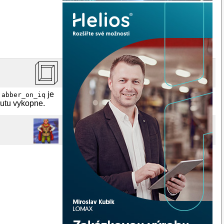
je
jabber_on_iq
outu vykopne.