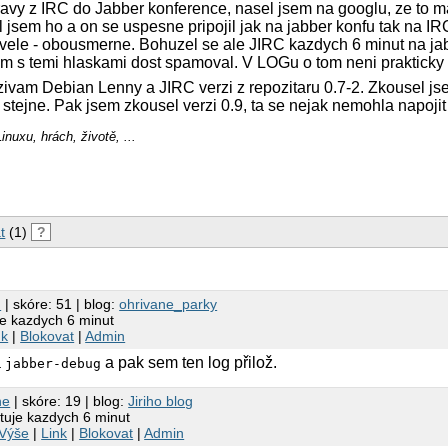
pravy z IRC do Jabber konference, nasel jsem na googlu, ze to 
l jsem ho a on se uspesne pripojil jak na jabber konfu tak na IR
vele - obousmerne. Bohuzel se ale JIRC kazdych 6 minut na ja
am s temi hlaskami dost spamoval. V LOGu o tom neni praktick
ivam Debian Lenny a JIRC verzi z repozitaru 0.7-2. Zkousel jsem
 stejne. Pak jsem zkousel verzi 0.9, ta se nejak nemohla napojit
inuxu, hrách, životě, ...
t
(1)
?
h
| skóre: 51 | blog:
ohrivane_parky
e kazdych 6 minut
nk
|
Blokovat
|
Admin
a
a pak sem ten log přilož.
jabber-debug
ne
| skóre: 19 | blog:
Jiriho blog
tuje kazdych 6 minut
Výše
|
Link
|
Blokovat
|
Admin