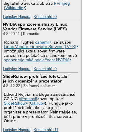
digitálního zvuku a obrazu
FFmpeg
(
Wikipedie
).
Ladislav Hagara
|
Komentářů: 0
NVIDIA sponzorem služby Linux
Vendor Firmware Service (LVFS)
4.8. 20:11 | Komunita
Richard Hughes
oznámil
, že službu
Linux Vendor Firmware Service (LVFS)
umožňující aktualizovat firmware
zařízení na počítačích s Linuxem, nově
sponzoruje také společnost NVIDIA
.
Ladislav Hagara
|
Komentářů: 0
SlideRshow, prohlížeč fotek, ale i
jejich organizér a prezentátor
4.8. 12:22 | Zajímavý software
Edvard Rejthar na blogu zaměstnanců
CZ.NIC
představil
svou aplikaci
SlideRshow
(
GitHub
). Funguje jako
prohlížeč fotek, ale i jako jejich
organizér a prezentátor. Neinstaluje se,
běží přímo v prohlížeči. Bez serveru.
Offline.
Ladislav Hagara
|
Komentářů: 11