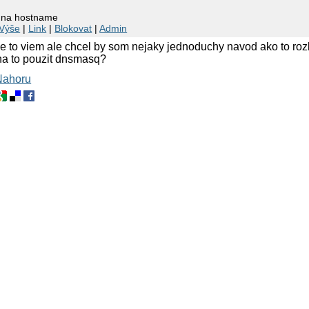
p na hostname
Výše
|
Link
|
Blokovat
|
Admin
e to viem ale chcel by som nejaky jednoduchy navod ako to ro
a to pouzit dnsmasq?
Nahoru