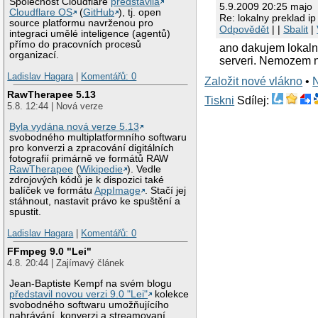
Společnost Cloudflare
představila
5.9.2009 20:25 majo
Cloudflare OS
(
GitHub
), tj. open
Re: lokalny preklad i
source platformu navrženou pro
Odpovědět
| |
Sbalit
|
integraci umělé inteligence (agentů)
přímo do pracovních procesů
ano dakujem lokaln
organizací.
serveri. Nemozem n
Ladislav Hagara
|
Komentářů: 0
Založit nové vlákno
•
RawTherapee 5.13
Tiskni
Sdílej:
5.8. 12:44 | Nová verze
Byla vydána nová verze 5.13
svobodného multiplatformního softwaru
pro konverzi a zpracování digitálních
fotografií primárně ve formátů RAW
RawTherapee
(
Wikipedie
). Vedle
zdrojových kódů je k dispozici také
balíček ve formátu
AppImage
. Stačí jej
stáhnout, nastavit právo ke spuštění a
spustit.
Ladislav Hagara
|
Komentářů: 0
FFmpeg 9.0 "Lei"
4.8. 20:44 | Zajímavý článek
Jean-Baptiste Kempf na svém blogu
představil novou verzi 9.0 "Lei"
kolekce
svobodného softwaru umožňujícího
nahrávání, konverzi a streamovaní