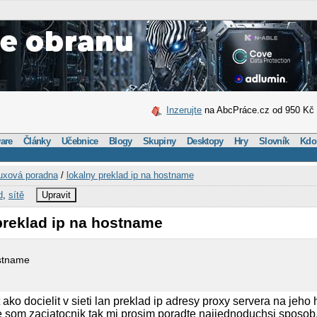
Inzerujte
na AbcPráce.cz od 950 Kč
are
Články
Učebnice
Blogy
Skupiny
Desktopy
Hry
Slovník
Kdo
uxová poradna
/
lokalny preklad ip na hostname
d
,
sítě
Upravit
preklad ip na hostname
ostname
ako docielit v sieti lan preklad ip adresy proxy servera na jeho
e som zaciatocnik tak mi prosim poradte najjednoduchsi sposob