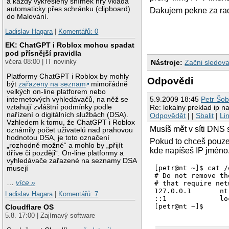
a každý vykreslený snímek hry vkládá
automaticky přes schránku (clipboard)
Dakujem pekne za ra
do Malování.
Ladislav Hagara
|
Komentářů: 0
EK: ChatGPT i Roblox mohou spadat
pod přísnější pravidla
včera 08:00 | IT novinky
Nástroje:
Začni sledova
Platformy ChatGPT i Roblox by mohly
Odpovědi
být
zařazeny na seznam
mimořádně
velkých on-line platforem nebo
5.9.2009 18:45
Petr Šo
internetových vyhledávačů, na něž se
vztahují zvláštní podmínky podle
Re: lokalny preklad ip 
nařízení o digitálních službách (DSA).
Odpovědět
| |
Sbalit
|
Li
Vzhledem k tomu, že ChatGPT i Roblox
Musíš mět v síti DNS 
oznámily počet uživatelů nad prahovou
hodnotou DSA, je toto označení
Pokud to chceš pouze 
„rozhodně možné“ a mohlo by „přijít
kde napíšeš IP jméno
dříve či později“. On-line platformy a
vyhledávače zařazené na seznamy DSA
[petr@nt ~]$ cat /
musejí
# Do not remove th
…
více »
# that require net
127.0.0.1	nt.doma	localhost.localdomain	localhost

Ladislav Hagara
|
Komentářů: 7
::1		localhost6.localdomain6 localhost6

Cloudflare OS
5.8. 17:00 | Zajímavý software