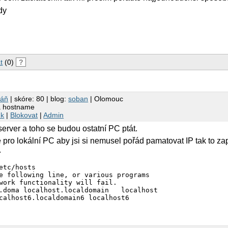
dy
t
(0)
?
báň
| skóre: 80 | blog:
soban
| Olomouc
na hostname
nk
|
Blokovat
|
Admin
server a toho se budou ostatní PC ptát.
pro lokální PC aby jsi si nemusel pořád pamatovat IP tak to zap
.
etc/hosts

e following line, or various programs

work functionality will fail.
