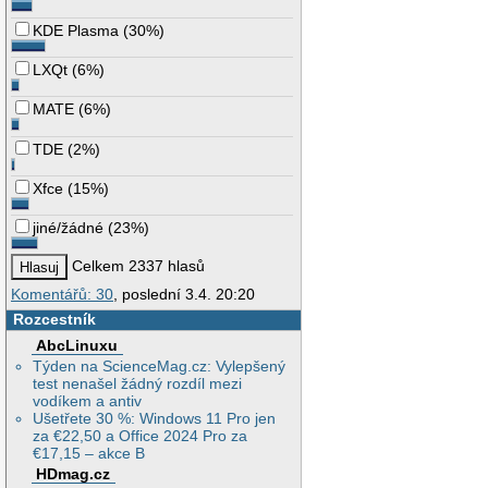
KDE Plasma
(
30%
)
LXQt
(
6%
)
MATE
(
6%
)
TDE
(
2%
)
Xfce
(
15%
)
jiné/žádné
(
23%
)
Celkem 2337 hlasů
Komentářů: 30
, poslední 3.4. 20:20
Rozcestník
AbcLinuxu
Týden na ScienceMag.cz: Vylepšený
test nenašel žádný rozdíl mezi
vodíkem a antiv
Ušetřete 30 %: Windows 11 Pro jen
za €22,50 a Office 2024 Pro za
€17,15 – akce B
HDmag.cz