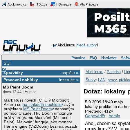
AbcLinuxu.cz
ITBiz.cz
HDmag.cz
AbcPráce.cz
AbcLinuxu
hledá autory
!
Poradna
FAQ
Hardware
Softw
Styl
×
AbcLinuxu
:/
Poradna
/
Lin
Zprávičky
napište »
Pracovní nabídky
inzerujte »
Štítky
:
LAN
,
proxy
,
překla
MS Paint Doom
Dotaz: lokalny 
dnes 12:44 | Humor
Mark Russinovich (CTO v Microsoft
5.9.2009 18:40 majo
Azure) se
na LinkedIn pochlubil
svým
lokalny preklad ip na h
projektem
MS Paint Doom
napsaným
Přečteno: 412×
pomocí Claude. Hru Doom umožňuje
Odpovědět
|
Admin
hrát v programu Malování (Microsoft
Paint). Malování funguje jako monitor.
Ahoj, chcem sa spytat 
Herní engine (ViZDoom) běží na pozadí
proxy-firmy?? V linux