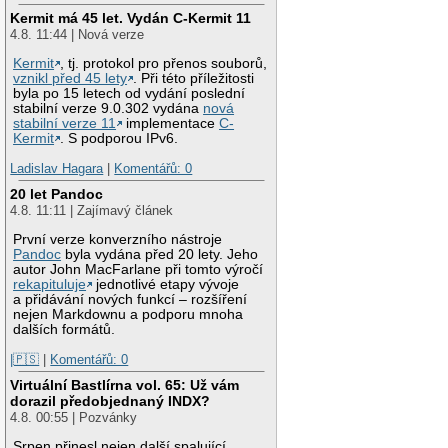
Kermit má 45 let. Vydán C-Kermit 11
4.8. 11:44 | Nová verze
Kermit
, tj. protokol pro přenos souborů,
vznikl před 45 lety
. Při této příležitosti
byla po 15 letech od vydání poslední
stabilní verze 9.0.302 vydána
nová
stabilní verze 11
implementace
C-
Kermit
. S podporou IPv6.
Ladislav Hagara
|
Komentářů: 0
20 let Pandoc
4.8. 11:11 | Zajímavý článek
První verze konverzního nástroje
Pandoc
byla vydána před 20 lety. Jeho
autor John MacFarlane při tomto výročí
rekapituluje
jednotlivé etapy vývoje
a přidávání nových funkcí – rozšíření
nejen Markdownu a podporu mnoha
dalších formátů.
|🇵🇸
|
Komentářů: 0
Virtuální Bastlírna vol. 65: Už vám
dorazil předobjednaný INDX?
4.8. 00:55 | Pozvánky
Srpen přinesl nejen další spalující