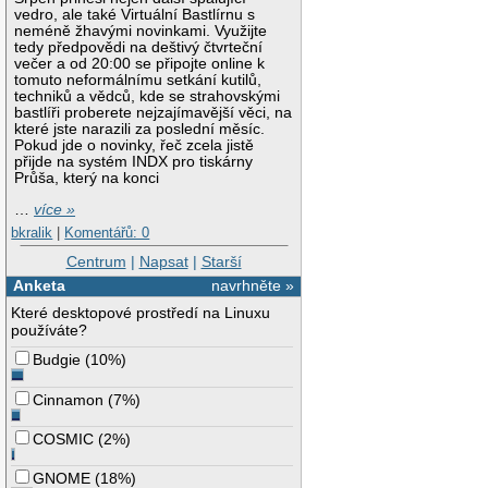
vedro, ale také Virtuální Bastlírnu s
neméně žhavými novinkami. Využijte
tedy předpovědi na deštivý čtvrteční
večer a od 20:00 se připojte online k
tomuto neformálnímu setkání kutilů,
techniků a vědců, kde se strahovskými
bastlíři proberete nejzajímavější věci, na
které jste narazili za poslední měsíc.
Pokud jde o novinky, řeč zcela jistě
přijde na systém INDX pro tiskárny
Průša, který na konci
…
více »
bkralik
|
Komentářů: 0
Centrum
|
Napsat
|
Starší
Anketa
navrhněte »
Které desktopové prostředí na Linuxu
používáte?
Budgie
(
10%
)
Cinnamon
(
7%
)
COSMIC
(
2%
)
GNOME
(
18%
)