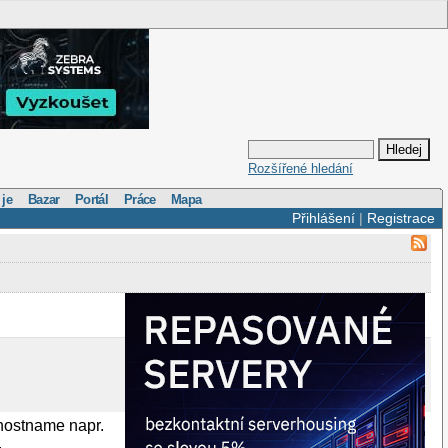
Rozšířené hledání
 je
Bazar
Portál
Práce
Mapa
Přihlášení
|
Registrace
 hostname napr.
.