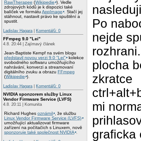
RawTherapee
(
Wikipedie
). Vedle
nasleduj
zdrojových kódů je k dispozici také
balíček ve formátu
AppImage
. Stačí jej
stáhnout, nastavit právo ke spuštění a
Po nabo
spustit.
Ladislav Hagara
|
Komentářů: 0
nejde spu
FFmpeg 9.0 "Lei"
4.8. 20:44 | Zajímavý článek
rozhrani
Jean-Baptiste Kempf na svém blogu
představil novou verzi 9.0 "Lei"
kolekce
plocha b
svobodného softwaru umožňujícího
nahrávání, konverzi a streamovaní
digitálního zvuku a obrazu
FFmpeg
zkratce
(
Wikipedie
).
Ladislav Hagara
|
Komentářů: 0
ctrl+alt
NVIDIA sponzorem služby Linux
Vendor Firmware Service (LVFS)
mi norma
4.8. 20:11 | Komunita
Richard Hughes
oznámil
, že službu
prihlaso
Linux Vendor Firmware Service (LVFS)
umožňující aktualizovat firmware
zařízení na počítačích s Linuxem, nově
graficka
sponzoruje také společnost NVIDIA
.