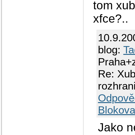
tom xub
xfce?..
10.9.20
blog:
Ta
Praha+
Re: Xubu
rozhran
Odpově
Blokova
Jako n