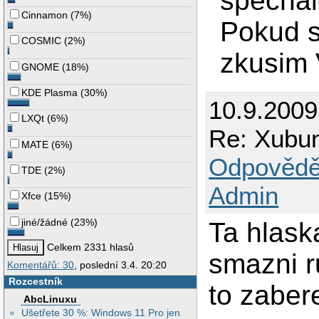
spechalo
Cinnamon
(
7%
)
Pokud s
COSMIC
(
2%
)
zkusim 
GNOME
(
18%
)
KDE Plasma
(
30%
)
10.9.2009
LXQt
(
6%
)
Re: Xubunt
MATE
(
6%
)
Odpovědě
TDE
(
2%
)
Admin
Xfce
(
15%
)
jiné/žádné
(
23%
)
Ta hlask
Celkem 2331 hlasů
smazni r
Komentářů: 30
, poslední 3.4. 20:20
Rozcestník
to zaber
AbcLinuxu
Ušetřete 30 %: Windows 11 Pro jen