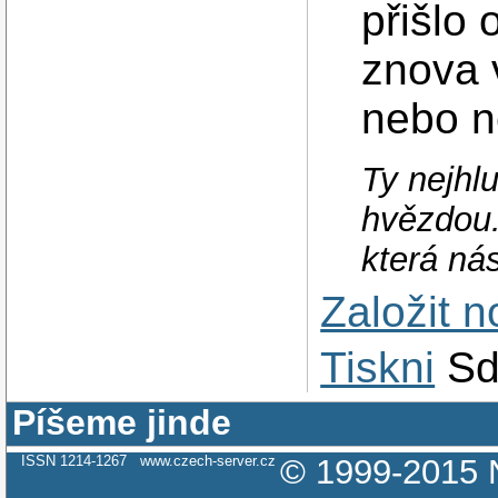
přišlo 
znova 
nebo 
Ty nejhlu
hvězdou.
která ná
Založit 
Tiskni
Sd
Píšeme jinde
ISSN 1214-1267
www.czech-server.cz
© 1999-2015