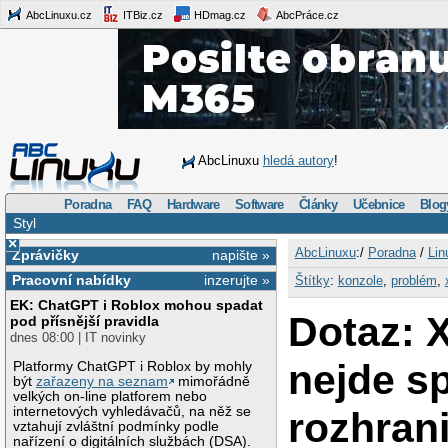
AbcLinuxu.cz
ITBiz.cz
HDmag.cz
AbcPráce.cz
AbcLinuxu
hledá autory
!
Poradna
FAQ
Hardware
Software
Články
Učebnice
Blog
Styl
×
AbcLinuxu
:/
Poradna
/
Lin
Zprávičky
napište »
Pracovní nabídky
inzerujte »
Štítky
:
konzole
,
problém
,
EK: ChatGPT i Roblox mohou spadat
Dotaz: 
pod přísnější pravidla
dnes 08:00 | IT novinky
nejde sp
Platformy ChatGPT i Roblox by mohly
být
zařazeny na seznam
mimořádně
velkých on-line platforem nebo
internetových vyhledávačů, na něž se
rozhran
vztahují zvláštní podmínky podle
nařízení o digitálních službách (DSA).