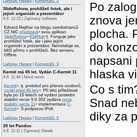
Ladislav Hagara
|
Komentářů: 0
Po zalog
SlideRshow, prohlížeč fotek, ale i
jejich organizér a prezentátor
znova j
4.8. 12:22 | Zajímavý software
Edvard Rejthar na blogu zaměstnanců
plocha. 
CZ.NIC
představil
svou aplikaci
SlideRshow
(
GitHub
). Funguje jako
prohlížeč fotek, ale i jako jejich
do konzo
organizér a prezentátor. Neinstaluje se,
běží přímo v prohlížeči. Bez serveru.
Offline.
napsani 
Ladislav Hagara
|
Komentářů: 9
hlaska vi
Kermit má 45 let. Vydán C-Kermit 11
4.8. 11:44 | Nová verze
Co s tim
Kermit
, tj. protokol pro přenos souborů,
vznikl před 45 lety
. Při této příležitosti
byla po 15 letech od vydání poslední
Snad neb
stabilní verze 9.0.302 vydána
nová
stabilní verze 11
implementace
C-
Kermit
. S podporou IPv6.
diky za 
Ladislav Hagara
|
Komentářů: 0
20 let Pandoc
4.8. 11:11 | Zajímavý článek