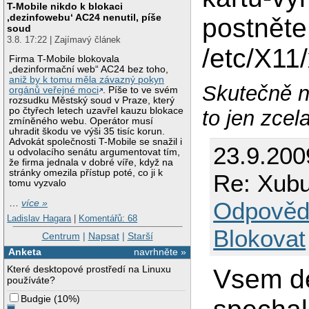
T-Mobile nikdo k blokaci
‚dezinfowebu‘ AC24 nenutil, píše
postnět
soud
3.8. 17:22 | Zajímavý článek
/etc/X11
Firma T-Mobile blokovala
„dezinformační web“ AC24 bez toho,
aniž by k tomu měla závazný pokyn
Skutečně n
orgánů veřejné moci
. Píše to ve svém
rozsudku Městský soud v Praze, který
po čtyřech letech uzavřel kauzu blokace
to jen zcel
zmíněného webu. Operátor musí
uhradit škodu ve výši 35 tisíc korun.
Advokát společnosti T-Mobile se snažil i
23.9.20
u odvolacího senátu argumentovat tím,
že firma jednala v dobré víře, když na
stránky omezila přístup poté, co ji k
Re: Xubun
tomu vyzvalo
Odpověd
…
více »
Ladislav Hagara
|
Komentářů: 68
Blokovat
Centrum
|
Napsat
|
Starší
Anketa
navrhněte »
Které desktopové prostředí na Linuxu
Vsem de
používáte?
Budgie
(
10%
)