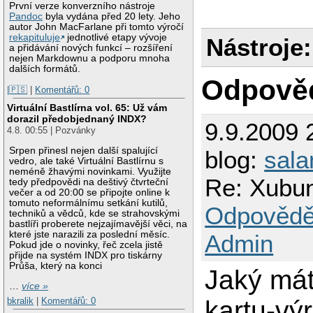
První verze konverzního nástroje
Pandoc
byla vydána před 20 lety. Jeho
autor John MacFarlane při tomto výročí
rekapituluje
jednotlivé etapy vývoje
Nástroje:
a přidávání nových funkcí – rozšíření
nejen Markdownu a podporu mnoha
dalších formátů.
Odpově
|🇵🇸
|
Komentářů: 0
Virtuální Bastlírna vol. 65: Už vám
dorazil předobjednaný INDX?
9.9.2009 
4.8. 00:55 | Pozvánky
Srpen přinesl nejen další spalující
blog:
sal
vedro, ale také Virtuální Bastlírnu s
neméně žhavými novinkami. Využijte
Re: Xubunt
tedy předpovědi na deštivý čtvrteční
večer a od 20:00 se připojte online k
tomuto neformálnímu setkání kutilů,
Odpovědě
techniků a vědců, kde se strahovskými
bastlíři proberete nejzajímavější věci, na
které jste narazili za poslední měsíc.
Admin
Pokud jde o novinky, řeč zcela jistě
přijde na systém INDX pro tiskárny
Průša, který na konci
Jaký mát
…
více »
kartu-vý
bkralik
|
Komentářů: 0