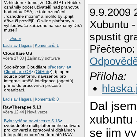
Vzhledem k tomu, že ChatGPT i Roblox
oznámily počet uživatelů nad prahovou
9.9.2009
hodnotou DSA, je toto označení
„rozhodně možné“ a mohlo by „přijít
Xubuntu -
dříve či později“. On-line platformy a
vyhledávače zařazené na seznamy DSA
musejí
spustit gr
…
více »
Přečteno:
Ladislav Hagara
|
Komentářů: 1
Cloudflare OS
Odpovědě
včera 17:00 | Zajímavý software
Společnost Cloudflare
představila
Cloudflare OS
(
GitHub
), tj. open
Příloha:
source platformu navrženou pro
integraci umělé inteligence (agentů)
hlaska.
přímo do pracovních procesů
organizací.
Ladislav Hagara
|
Komentářů: 0
Dal jse
RawTherapee 5.13
včera 12:44 | Nová verze
xubuntu 
Byla vydána nová verze 5.13
svobodného multiplatformního softwaru
se jim vy
pro konverzi a zpracování digitálních
fotografií primárně ve formátů RAW