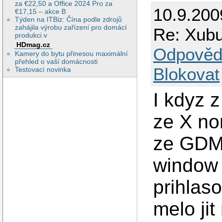
za €22,50 a Office 2024 Pro za
10.9.200
€17,15 – akce B
Týden na ITBiz: Čína podle zdrojů
zahájila výrobu zařízení pro domácí
Re: Xubun
produkci v
HDmag.cz
Odpověd
Kamery do bytu přinesou maximální
přehled o vaší domácnosti
Blokovat
Testovací novinka
I kdyz 
ze X no
ze GDM 
window 
prihlas
melo jit