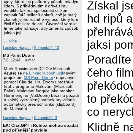
Získal j
újmy, které její platformy působí mladým
lidem. S přihlédnutím k dřívějšímu
verdiktu tak má společnost celkem
hd ripů a
zaplatit 942 milionů dolarů, což je malý
zlomek jejího ročního výnosu, který loni
činil 60 miliard dolarů. Čtvrteční verdikt
přehráván
firmě také nařizuje, aby změnila způsob,
jakým její
jaksi pom
…
více »
Ladislav Hagara
|
Komentářů: 13
MS Paint Doom
Poradíte
7.8. 12:44 | Humor
čeho fil
Mark Russinovich (CTO v Microsoft
Azure) se
na LinkedIn pochlubil
svým
projektem
MS Paint Doom
napsaným
překódov
pomocí Claude. Hru Doom umožňuje
hrát v programu Malování (Microsoft
Paint). Malování funguje jako monitor.
to překó
Herní engine (ViZDoom) běží na pozadí
a každý vykreslený snímek hry vkládá
automaticky přes schránku (clipboard)
co neryc
do Malování.
Ladislav Hagara
|
Komentářů: 3
Klidně n
EK: ChatGPT i Roblox mohou spadat
pod přísnější pravidla