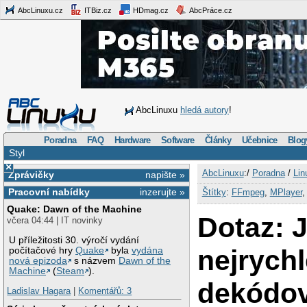
AbcLinuxu.cz
ITBiz.cz
HDmag.cz
AbcPráce.cz
AbcLinuxu
hledá autory
!
Poradna
FAQ
Hardware
Software
Články
Učebnice
Blog
Styl
×
AbcLinuxu
:/
Poradna
/
Lin
Zprávičky
napište »
Pracovní nabídky
inzerujte »
Štítky
:
FFmpeg
,
MPlayer
Quake: Dawn of the Machine
Dotaz: 
včera 04:44 | IT novinky
U příležitosti 30. výročí vydání
nejrychl
počítačové hry
Quake
byla
vydána
nová epizoda
s názvem
Dawn of the
Machine
(
Steam
).
dekódov
Ladislav Hagara
|
Komentářů: 3