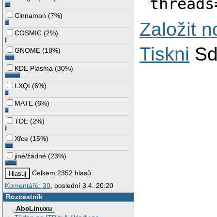
threads
Cinnamon
(
7%
)
Založit 
COSMIC
(
2%
)
Tiskni
Sd
GNOME
(
18%
)
KDE Plasma
(
30%
)
LXQt
(
6%
)
MATE
(
6%
)
TDE
(
2%
)
Xfce
(
15%
)
jiné/žádné
(
23%
)
Celkem 2352 hlasů
Komentářů: 30
, poslední 3.4. 20:20
Rozcestník
AbcLinuxu