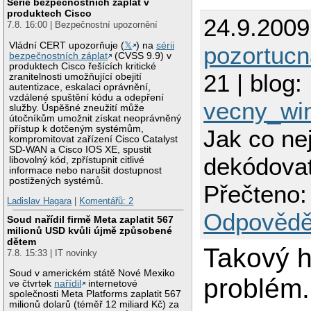
Série bezpečnostních záplat v
produktech Cisco
24.9.2009
7.8. 16:00 | Bezpečnostní upozornění
Vládní CERT upozorňuje (
𝕏
) na
sérii
pozortuc
bezpečnostních záplat
(CVSS 9.9) v
produktech Cisco řešících kritické
21 | blog:
zranitelnosti umožňující obejití
autentizace, eskalaci oprávnění,
vzdálené spuštění kódu a odepření
vecny_wi
služby. Úspěšné zneužití může
útočníkům umožnit získat neoprávněný
přístup k dotčeným systémům,
Jak co nej
kompromitovat zařízení Cisco Catalyst
SD-WAN a Cisco IOS XE, spustit
dekódovat
libovolný kód, zpřístupnit citlivé
informace nebo narušit dostupnost
postižených systémů.
Přečteno:
Ladislav Hagara
|
Komentářů: 2
Odpovědě
Soud nařídil firmě Meta zaplatit 567
milionů USD kvůli újmě způsobené
dětem
Takový h
7.8. 15:33 | IT novinky
Soud v americkém státě Nové Mexiko
problém.
ve čtvrtek
nařídil
internetové
společnosti Meta Platforms zaplatit 567
milionů dolarů (téměř 12 miliard Kč) za