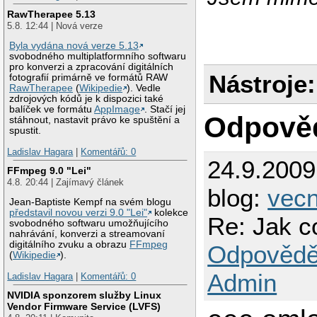
RawTherapee 5.13
5.8. 12:44 | Nová verze
Byla vydána nová verze 5.13
svobodného multiplatformního softwaru
pro konverzi a zpracování digitálních
Nástroje:
fotografií primárně ve formátů RAW
RawTherapee
(
Wikipedie
). Vedle
zdrojových kódů je k dispozici také
balíček ve formátu
AppImage
. Stačí jej
Odpově
stáhnout, nastavit právo ke spuštění a
spustit.
Ladislav Hagara
|
Komentářů: 0
24.9.200
FFmpeg 9.0 "Lei"
4.8. 20:44 | Zajímavý článek
blog:
vec
Jean-Baptiste Kempf na svém blogu
představil novou verzi 9.0 "Lei"
kolekce
Re: Jak co
svobodného softwaru umožňujícího
nahrávání, konverzi a streamovaní
digitálního zvuku a obrazu
FFmpeg
Odpovědě
(
Wikipedie
).
Admin
Ladislav Hagara
|
Komentářů: 0
NVIDIA sponzorem služby Linux
Vendor Firmware Service (LVFS)