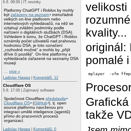
6.8. 08:00 | IT novinky
velikosti
Platformy ChatGPT i Roblox by mohly
být
zařazeny na seznam
mimořádně
rozumné
velkých on-line platforem nebo
internetových vyhledávačů, na něž se
vztahují zvláštní podmínky podle
kvality...
nařízení o digitálních službách (DSA).
Vzhledem k tomu, že ChatGPT i Roblox
oznámily počet uživatelů nad prahovou
originál:
hodnotou DSA, je toto označení
„rozhodně možné“ a mohlo by „přijít
dříve či později“. On-line platformy a
pomalé i 
vyhledávače zařazené na seznamy DSA
musejí
…
více »
mplayer  -vfm ffmp
Ladislav Hagara
|
Komentářů: 12
Procesor
Cloudflare OS
5.8. 17:00 | Zajímavý software
Grafická
Společnost Cloudflare
představila
Cloudflare OS
(
GitHub
), tj. open
source platformu navrženou pro
takže VD
integraci umělé inteligence (agentů)
přímo do pracovních procesů
organizací.
Jsem mimoř
Ladislav Hagara
|
Komentářů: 0