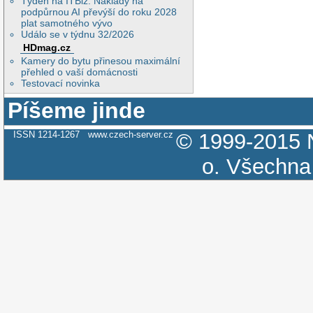
Týden na ITBiz: Náklady na
podpůrnou AI převýší do roku 2028
plat samotného vývo
Událo se v týdnu 32/2026
HDmag.cz
Kamery do bytu přinesou maximální
přehled o vaší domácnosti
Testovací novinka
Píšeme jinde
ISSN 1214-1267
www.czech-server.cz
© 1999-2015
o.
Všechna 