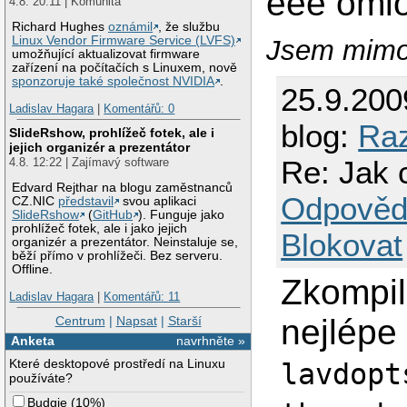
eee omlo
4.8. 20:11 | Komunita
Richard Hughes
oznámil
, že službu
Linux Vendor Firmware Service (LVFS)
Jsem mimoř
umožňující aktualizovat firmware
zařízení na počítačích s Linuxem, nově
sponzoruje také společnost NVIDIA
.
25.9.200
Ladislav Hagara
|
Komentářů: 0
blog:
Raz
SlideRshow, prohlížeč fotek, ale i
jejich organizér a prezentátor
Re: Jak c
4.8. 12:22 | Zajímavý software
Edvard Rejthar na blogu zaměstnanců
Odpověd
CZ.NIC
představil
svou aplikaci
SlideRshow
(
GitHub
). Funguje jako
prohlížeč fotek, ale i jako jejich
Blokovat
organizér a prezentátor. Neinstaluje se,
běží přímo v prohlížeči. Bez serveru.
Offline.
Zkompil
Ladislav Hagara
|
Komentářů: 11
nejlép
Centrum
|
Napsat
|
Starší
Anketa
navrhněte »
Které desktopové prostředí na Linuxu
lavdopt
používáte?
Budgie
(
10%
)