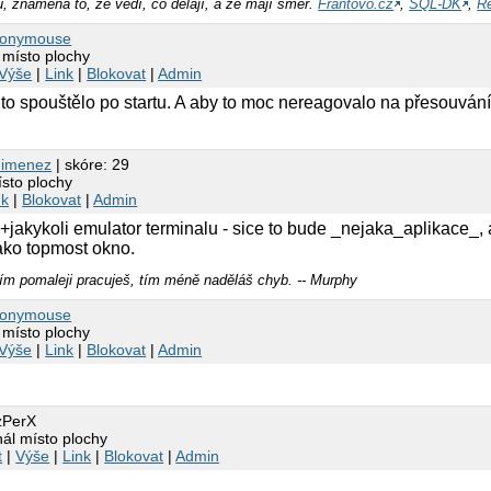
, znamená to, že vědí, co dělají, a že mají směr.
Frantovo.cz
,
SQL-DK
,
Re
ronymouse
 místo plochy
Výše
|
Link
|
Blokovat
|
Admin
se to spouštělo po startu. A aby to moc nereagovalo na přesouvání
Jimenez
| skóre: 29
sto plochy
nk
|
Blokovat
|
Admin
+jakykoli emulator terminalu - sice to bude _nejaka_aplikace_, 
jako topmost okno.
m pomaleji pracuješ, tím méně naděláš chyb. -- Murphy
ronymouse
 místo plochy
Výše
|
Link
|
Blokovat
|
Admin
zPerX
ál místo plochy
t
|
Výše
|
Link
|
Blokovat
|
Admin