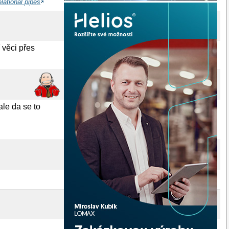
lational pipes
 věci přes
ale da se to