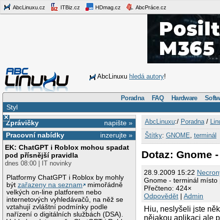
AbcLinuxu.cz
ITBiz.cz
HDmag.cz
AbcPráce.cz
AbcLinuxu
hledá autory
!
Poradna
FAQ
Hardware
Softw
Styl
×
AbcLinuxu
:/
Poradna
/
Lin
Zprávičky
napište »
Pracovní nabídky
inzerujte »
Štítky
:
GNOME
,
terminál
EK: ChatGPT i Roblox mohou spadat
Dotaz: Gnome -
pod přísnější pravidla
dnes 08:00 | IT novinky
28.9.2009 15:22
Necro
Platformy ChatGPT i Roblox by mohly
Gnome - terminál místo 
být
zařazeny na seznam
mimořádně
Přečteno: 424×
velkých on-line platforem nebo
Odpovědět
|
Admin
internetových vyhledávačů, na něž se
vztahují zvláštní podmínky podle
Hiu, neslyšeli jste n
nařízení o digitálních službách (DSA).
nějakou aplikaci ale p