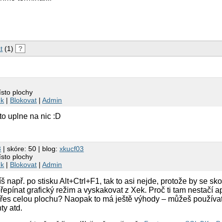
t
(1)
?
sto plochy
nk
|
Blokovat
|
Admin
 to uplne na nic :D
3
| skóre: 50 | blog:
xkucf03
sto plochy
nk
|
Blokovat
|
Admin
idíš např. po stisku Alt+Ctrl+F1, tak to asi nejde, protože by se s
epínat grafický režim a vyskakovat z Xek. Proč ti tam nestačí a
přes celou plochu? Naopak to má ještě výhody – můžeš používat
ty atd.