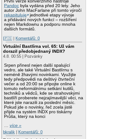
První verze konverzního nástroje
Pandoc
byla vydána před 20 lety. Jeho
autor John MacFarlane při tomto výročí
rekapituluje
jednotlivé etapy vývoje
a přidávání nových funkcí – rozšíření
nejen Markdownu a podporu mnoha
dalších formátů.
|🇵🇸
|
Komentářů: 0
Virtuální Bastlírna vol. 65: Už vám
dorazil předobjednaný INDX?
4.8. 00:55 | Pozvánky
Srpen přinesl nejen další spalující
vedro, ale také Virtuální Bastlírnu s
neméně žhavými novinkami. Využijte
tedy předpovědi na deštivý čtvrteční
večer a od 20:00 se připojte online k
tomuto neformálnímu setkání kutilů,
techniků a vědců, kde se strahovskými
bastlíři proberete nejzajímavější věci, na
které jste narazili za poslední měsíc.
Pokud jde o novinky, řeč zcela jistě
přijde na systém INDX pro tiskárny
Průša, který na konci
…
více »
bkralik
|
Komentářů: 0