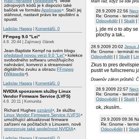
RawTherapee
(
Wikipedie
). Vedle
Mám rád, když se lidé přou
zdrojových kódů je k dispozici také
balíček ve formátu
AppImage
. Stačí jej
28.9.2009 22:56
Nec
stáhnout, nastavit právo ke spuštění a
Re: Gnome - terminál
spustit.
Odpovědět
| |
Sbalit
|
Ladislav Hagara
|
Komentářů: 0
j, jde mi o to aby 
plochy a tak..
FFmpeg 9.0 "Lei"
4.8. 20:44 | Zajímavý článek
28.9.2009 20:02
Jesus 
Jean-Baptiste Kempf na svém blogu
Re: Gnome - terminál mí
představil novou verzi 9.0 "Lei"
kolekce
Odpovědět
| |
Sbalit
|
Li
svobodného softwaru umožňujícího
Zkus to pres devilspie
nahrávání, konverzi a streamovaní
digitálního zvuku a obrazu
FFmpeg
pustit ve fullscreenu 
(
Wikipedie
).
Doaenův zákon průtahů: Čí
Ladislav Hagara
|
Komentářů: 0
28.9.2009 22:57
Nec
NVIDIA sponzorem služby Linux
Re: Gnome - terminál
Vendor Firmware Service (LVFS)
Odpovědět
| |
Sbalit
|
4.8. 20:11 | Komunita
ok, zkusím..
Richard Hughes
oznámil
, že službu
Linux Vendor Firmware Service (LVFS)
29.9.2009 09:36 N
umožňující aktualizovat firmware
Re: Gnome - termin
zařízení na počítačích s Linuxem, nově
Odpovědět
| |
Sbali
sponzoruje také společnost NVIDIA
.
Ladislav Hagara
|
Komentářů: 0