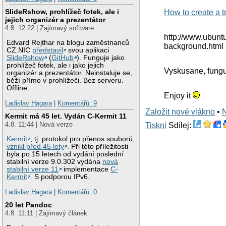
SlideRshow, prohlížeč fotek, ale i
How to create a 
jejich organizér a prezentátor
4.8. 12:22 | Zajímavý software
http://www.ubunt
Edvard Rejthar na blogu zaměstnanců
background.html
CZ.NIC
představil
svou aplikaci
SlideRshow
(
GitHub
). Funguje jako
prohlížeč fotek, ale i jako jejich
Vyskusane, fungu
organizér a prezentátor. Neinstaluje se,
běží přímo v prohlížeči. Bez serveru.
Offline.
Enjoy it
Ladislav Hagara
|
Komentářů: 9
Založit nové vlákno
•
Kermit má 45 let. Vydán C-Kermit 11
4.8. 11:44 | Nová verze
Tiskni
Sdílej:
Kermit
, tj. protokol pro přenos souborů,
vznikl před 45 lety
. Při této příležitosti
byla po 15 letech od vydání poslední
stabilní verze 9.0.302 vydána
nová
stabilní verze 11
implementace
C-
Kermit
. S podporou IPv6.
Ladislav Hagara
|
Komentářů: 0
20 let Pandoc
4.8. 11:11 | Zajímavý článek