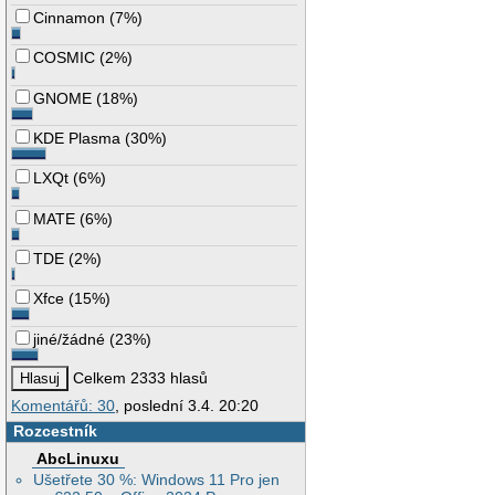
Cinnamon
(
7%
)
COSMIC
(
2%
)
GNOME
(
18%
)
KDE Plasma
(
30%
)
LXQt
(
6%
)
MATE
(
6%
)
TDE
(
2%
)
Xfce
(
15%
)
jiné/žádné
(
23%
)
Celkem 2333 hlasů
Komentářů: 30
, poslední 3.4. 20:20
Rozcestník
AbcLinuxu
Ušetřete 30 %: Windows 11 Pro jen