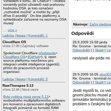
Vzhledem k tomu, že ChatGPT i Roblox
oznámily počet uživatelů nad prahovou
hodnotou DSA, je toto označení
„rozhodně možné“ a mohlo by „přijít
dříve či později“. On-line platformy a
vyhledávače zařazené na seznamy DSA
musejí
Nástroje:
Začni sledova
…
více »
Odpovědi
Ladislav Hagara
|
Komentářů: 1
Cloudflare OS
28.9.2009 15:58 jarda
Re: Gnome - terminál mí
včera 17:00 | Zajímavý software
Odpovědět
| |
Sbalit
|
Li
Společnost Cloudflare
představila
Cloudflare OS
(
GitHub
), tj. open
neslyseli ale pride mi
source platformu navrženou pro
integraci umělé inteligence (agentů)
přímo do pracovních procesů
organizací.
28.9.2009 16:05
xkucf0
Re: Gnome - terminál mí
Ladislav Hagara
|
Komentářů: 0
Odpovědět
| |
Sbalit
|
Li
RawTherapee 5.13
včera 12:44 | Nová verze
Jestli myslíš to, co v
gnomí plochu musel př
Byla vydána nová verze 5.13
(emulátor terminálu) 
svobodného multiplatformního softwaru
problém s českými fon
pro konverzi a zpracování digitálních
fotografií primárně ve formátů RAW