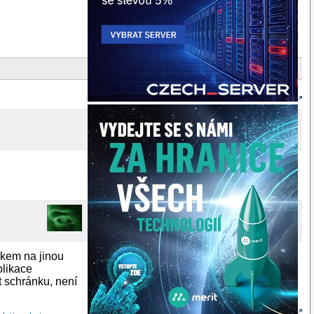
kokem na jinou
plikace
 schránku, není