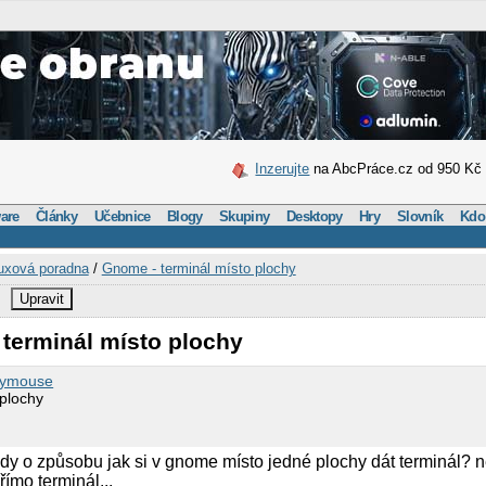
Inzerujte
na AbcPráce.cz od 950 Kč
are
Články
Učebnice
Blogy
Skupiny
Desktopy
Hry
Slovník
Kdo
uxová poradna
/
Gnome - terminál místo plochy
Upravit
 terminál místo plochy
nymouse
plochy
ěkdy o způsobu jak si v gnome místo jedné plochy dát terminál? 
římo terminál...