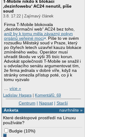
T-Mobile nikdo k blokaci
‚dezinfowebu‘ AC24 nenutil, píše
soud
3.8. 17:22 | Zajímavý článek
Firma T-Mobile blokovala
„dezinformační web“ AC24 bez toho,
aniž by k tomu měla závazný pokyn
orgánů veřejné moci
. Píše to ve svém
rozsudku Městský soud v Praze, který
po čtyřech letech uzavřel kauzu blokace
zmíněného webu. Operátor musí
uhradit škodu ve výši 35 tisíc korun.
Advokát společnosti T-Mobile se snažil i
u odvolacího senátu argumentovat tím,
že firma jednala v dobré víře, když na
stránky omezila přístup poté, co ji k
tomu vyzvalo
…
více »
Ladislav Hagara
|
Komentářů: 69
Centrum
|
Napsat
|
Starší
Anketa
navrhněte »
Které desktopové prostředí na Linuxu
používáte?
Budgie
(
10%
)