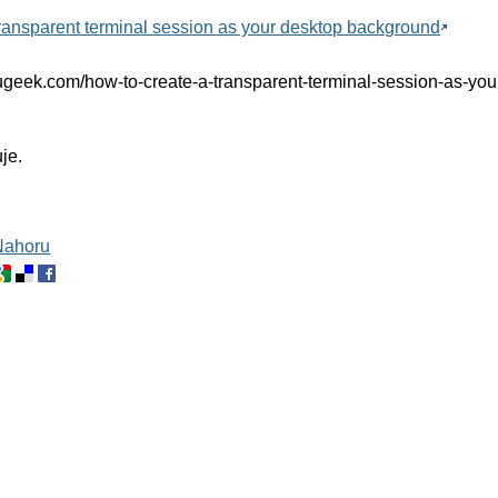
transparent terminal session as your desktop background
ugeek.com/how-to-create-a-transparent-terminal-session-as-you
je.
Nahoru