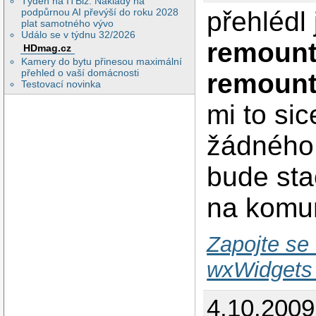
Týden na ITBiz: Náklady na
podpůrnou AI převýší do roku 2028
přehlédl
plat samotného vývo
Událo se v týdnu 32/2026
remount
HDmag.cz
Kamery do bytu přinesou maximální
přehled o vaší domácnosti
remount
Testovací novinka
mi to si
žádného 
bude sta
na komun
Zapojte se 
wxWidgets 
4.10.2009