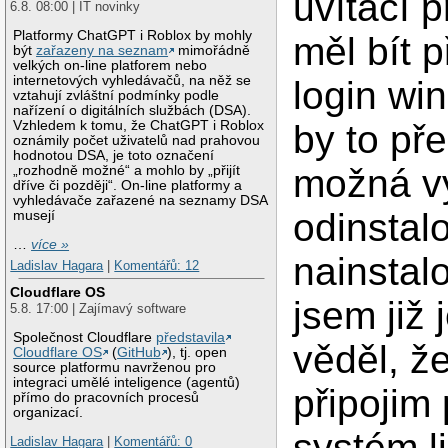
uvítací 
6.8. 08:00 | IT novinky
Platformy ChatGPT i Roblox by mohly
měl bít 
být
zařazeny na seznam
mimořádně
velkých on-line platforem nebo
internetových vyhledávačů, na něž se
login wi
vztahují zvláštní podmínky podle
nařízení o digitálních službách (DSA).
Vzhledem k tomu, že ChatGPT i Roblox
by to př
oznámily počet uživatelů nad prahovou
hodnotou DSA, je toto označení
možná vy
„rozhodně možné“ a mohlo by „přijít
dříve či později“. On-line platformy a
vyhledávače zařazené na seznamy DSA
odinstal
musejí
…
více »
nainstal
Ladislav Hagara
|
Komentářů: 12
Cloudflare OS
jsem již 
5.8. 17:00 | Zajímavý software
Společnost Cloudflare
představila
věděl, ž
Cloudflare OS
(
GitHub
), tj. open
source platformu navrženou pro
integraci umělé inteligence (agentů)
připojim
přímo do pracovních procesů
organizací.
systém li
Ladislav Hagara
|
Komentářů: 0