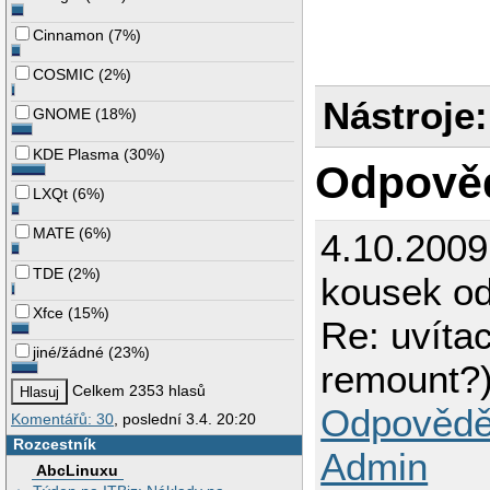
Cinnamon
(
7%
)
COSMIC
(
2%
)
Nástroje:
GNOME
(
18%
)
KDE Plasma
(
30%
)
Odpově
LXQt
(
6%
)
MATE
(
6%
)
4.10.200
TDE
(
2%
)
kousek od
Xfce
(
15%
)
Re: uvíta
jiné/žádné
(
23%
)
remount?
Celkem 2353 hlasů
Odpovědě
Komentářů: 30
, poslední 3.4. 20:20
Rozcestník
Admin
AbcLinuxu