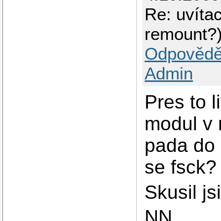
Re: uvíta
remount?
Odpovědě
Admin
Pres to l
modul v r
pada do 
se fsck?
Skusil j
NN