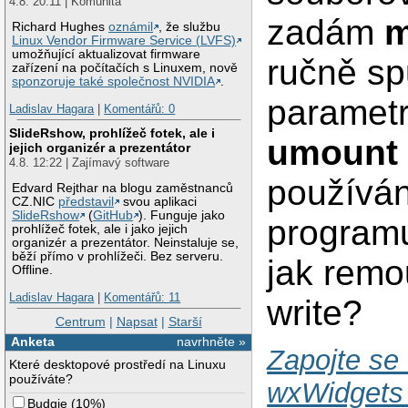
4.8. 20:11 | Komunita
zadám
m
Richard Hughes
oznámil
, že službu
Linux Vendor Firmware Service (LVFS)
umožňující aktualizovat firmware
ručně sp
zařízení na počítačích s Linuxem, nově
sponzoruje také společnost NVIDIA
.
parametr
Ladislav Hagara
|
Komentářů: 0
SlideRshow, prohlížeč fotek, ale i
umount 
jejich organizér a prezentátor
4.8. 12:22 | Zajímavý software
používán
Edvard Rejthar na blogu zaměstnanců
CZ.NIC
představil
svou aplikaci
SlideRshow
(
GitHub
). Funguje jako
programu
prohlížeč fotek, ale i jako jejich
organizér a prezentátor. Neinstaluje se,
běží přímo v prohlížeči. Bez serveru.
jak remo
Offline.
Ladislav Hagara
|
Komentářů: 11
write?
Centrum
|
Napsat
|
Starší
Anketa
navrhněte »
Zapojte se 
Které desktopové prostředí na Linuxu
používáte?
wxWidgets 
Budgie
(
10%
)