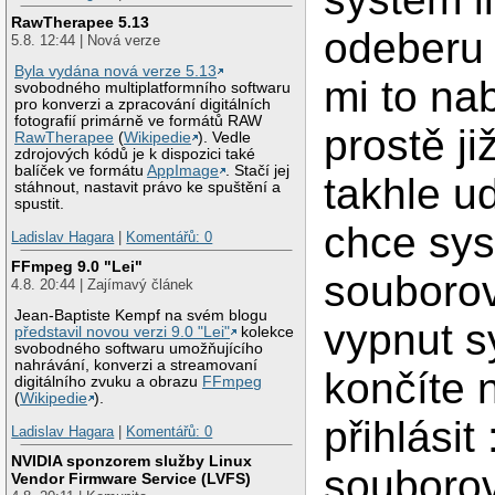
RawTherapee 5.13
odeberu
5.8. 12:44 | Nová verze
Byla vydána nová verze 5.13
mi to na
svobodného multiplatformního softwaru
pro konverzi a zpracování digitálních
fotografií primárně ve formátů RAW
prostě ji
RawTherapee
(
Wikipedie
). Vedle
zdrojových kódů je k dispozici také
balíček ve formátu
AppImage
. Stačí jej
takhle ud
stáhnout, nastavit právo ke spuštění a
spustit.
chce sy
Ladislav Hagara
|
Komentářů: 0
FFmpeg 9.0 "Lei"
souborov
4.8. 20:44 | Zajímavý článek
Jean-Baptiste Kempf na svém blogu
vypnut s
představil novou verzi 9.0 "Lei"
kolekce
svobodného softwaru umožňujícího
nahrávání, konverzi a streamovaní
končíte 
digitálního zvuku a obrazu
FFmpeg
(
Wikipedie
).
přihlásit
Ladislav Hagara
|
Komentářů: 0
NVIDIA sponzorem služby Linux
souborov
Vendor Firmware Service (LVFS)