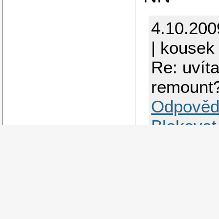
4.10.200
| kousek 
Re: uvít
remount
Odpověd
Blokovat
ne do r
gdm (+ha
nevim j