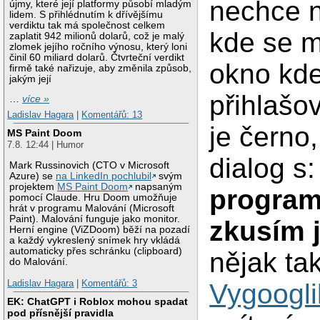
nechce n
újmy, které její platformy působí mladým
lidem. S přihlédnutím k dřívějšímu
verdiktu tak má společnost celkem
kde se m
zaplatit 942 milionů dolarů, což je malý
zlomek jejího ročního výnosu, který loni
činil 60 miliard dolarů. Čtvrteční verdikt
okno kd
firmě také nařizuje, aby změnila způsob,
jakým její
přihlašo
…
více »
Ladislav Hagara
|
Komentářů: 13
je černo
MS Paint Doom
7.8. 12:44 | Humor
dialog s
Mark Russinovich (CTO v Microsoft
Azure) se
na LinkedIn pochlubil
svým
projektem
MS Paint Doom
napsaným
program
pomocí Claude. Hru Doom umožňuje
hrát v programu Malování (Microsoft
Paint). Malování funguje jako monitor.
zkusím 
Herní engine (ViZDoom) běží na pozadí
a každý vykreslený snímek hry vkládá
automaticky přes schránku (clipboard)
nějak tak
do Malování.
Ladislav Hagara
|
Komentářů: 3
Vygoogli
EK: ChatGPT i Roblox mohou spadat
pod přísnější pravidla