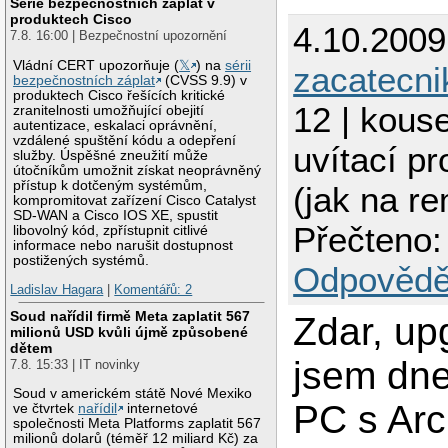
Série bezpečnostních záplat v
produktech Cisco
4.10.2009
7.8. 16:00 | Bezpečnostní upozornění
Vládní CERT upozorňuje (
𝕏
) na
sérii
zacatecni
bezpečnostních záplat
(CVSS 9.9) v
produktech Cisco řešících kritické
12 | kouse
zranitelnosti umožňující obejití
autentizace, eskalaci oprávnění,
vzdálené spuštění kódu a odepření
uvítací p
služby. Úspěšné zneužití může
útočníkům umožnit získat neoprávněný
přístup k dotčeným systémům,
(jak na r
kompromitovat zařízení Cisco Catalyst
SD-WAN a Cisco IOS XE, spustit
Přečteno:
libovolný kód, zpřístupnit citlivé
informace nebo narušit dostupnost
postižených systémů.
Odpovědě
Ladislav Hagara
|
Komentářů: 2
Soud nařídil firmě Meta zaplatit 567
Zdar, up
milionů USD kvůli újmě způsobené
dětem
jsem dn
7.8. 15:33 | IT novinky
Soud v americkém státě Nové Mexiko
PC s Ar
ve čtvrtek
nařídil
internetové
společnosti Meta Platforms zaplatit 567
milionů dolarů (téměř 12 miliard Kč) za