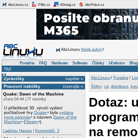
AbcLinuxu.cz
ITBiz.cz
HDmag.cz
AbcPráce.cz
AbcLinuxu
hledá autory
!
Poradna
FAQ
Hardware
Software
Články
Učebnice
Blog
Styl
×
AbcLinuxu
:/
Poradna
/
Lin
Zprávičky
napište »
Pracovní nabídky
inzerujte »
Štítky
:
cd
,
distribuce
,
kon
Quake: Dawn of the Machine
Dotaz: u
včera 04:44 | IT novinky
U příležitosti 30. výročí vydání
program
počítačové hry
Quake
byla
vydána
nová epizoda
s názvem
Dawn of the
Machine
(
Steam
).
na remo
Ladislav Hagara
|
Komentářů: 3