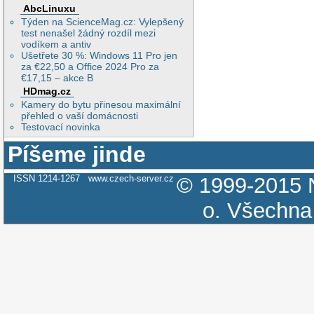
AbcLinuxu
Týden na ScienceMag.cz: Vylepšený
test nenašel žádný rozdíl mezi
vodíkem a antiv
Ušetřete 30 %: Windows 11 Pro jen
za €22,50 a Office 2024 Pro za
€17,15 – akce B
HDmag.cz
Kamery do bytu přinesou maximální
přehled o vaší domácnosti
Testovací novinka
Píšeme jinde
ISSN 1214-1267
www.czech-server.cz
© 1999-2015
o.
Všechna 