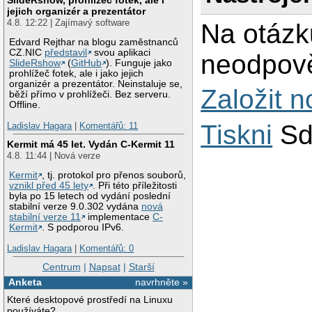
jejich organizér a prezentátor
4.8. 12:22 | Zajímavý software
Na otázk
Edvard Rejthar na blogu zaměstnanců
CZ.NIC
představil
svou aplikaci
neodpově
SlideRshow
(
GitHub
). Funguje jako
prohlížeč fotek, ale i jako jejich
organizér a prezentátor. Neinstaluje se,
Založit 
běží přímo v prohlížeči. Bez serveru.
Offline.
Tiskni
Sd
Ladislav Hagara
|
Komentářů: 11
Kermit má 45 let. Vydán C-Kermit 11
4.8. 11:44 | Nová verze
Kermit
, tj. protokol pro přenos souborů,
vznikl před 45 lety
. Při této příležitosti
byla po 15 letech od vydání poslední
stabilní verze 9.0.302 vydána
nová
stabilní verze 11
implementace
C-
Kermit
. S podporou IPv6.
Ladislav Hagara
|
Komentářů: 0
Centrum
|
Napsat
|
Starší
Anketa
navrhněte »
Které desktopové prostředí na Linuxu
používáte?