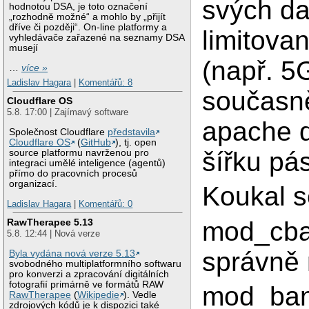
svých da
hodnotou DSA, je toto označení
„rozhodně možné“ a mohlo by „přijít
dříve či později“. On-line platformy a
limitova
vyhledávače zařazené na seznamy DSA
musejí
(např. 5
…
více »
Ladislav Hagara
|
Komentářů: 8
současn
Cloudflare OS
5.8. 17:00 | Zajímavý software
apache d
Společnost Cloudflare
představila
Cloudflare OS
(
GitHub
), tj. open
šířku pá
source platformu navrženou pro
integraci umělé inteligence (agentů)
přímo do pracovních procesů
organizací.
Koukal 
Ladislav Hagara
|
Komentářů: 0
mod_cban
RawTherapee 5.13
5.8. 12:44 | Nová verze
správně 
Byla vydána nová verze 5.13
svobodného multiplatformního softwaru
pro konverzi a zpracování digitálních
fotografií primárně ve formátů RAW
mod_band
RawTherapee
(
Wikipedie
). Vedle
zdrojových kódů je k dispozici také