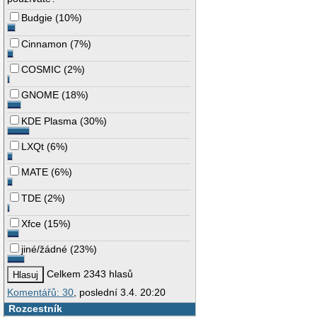
Budgie
(
10%
)
Cinnamon
(
7%
)
COSMIC
(
2%
)
GNOME
(
18%
)
KDE Plasma
(
30%
)
LXQt
(
6%
)
MATE
(
6%
)
TDE
(
2%
)
Xfce
(
15%
)
jiné/žádné
(
23%
)
Celkem 2343 hlasů
Komentářů: 30
, poslední 3.4. 20:20
Rozcestník