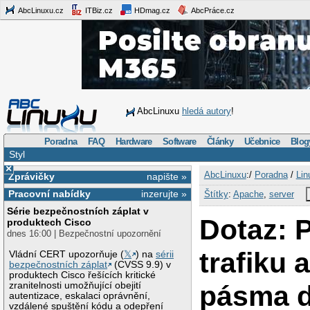
AbcLinuxu.cz
ITBiz.cz
HDmag.cz
AbcPráce.cz
AbcLinuxu
hledá autory
!
Poradna
FAQ
Hardware
Software
Články
Učebnice
Blog
Styl
×
AbcLinuxu
:/
Poradna
/
Lin
Zprávičky
napište »
Pracovní nabídky
inzerujte »
Štítky
:
Apache
,
server
Série bezpečnostních záplat v
Dotaz: P
produktech Cisco
dnes 16:00 | Bezpečnostní upozornění
trafiku 
Vládní CERT upozorňuje (
𝕏
) na
sérii
bezpečnostních záplat
(CVSS 9.9) v
produktech Cisco řešících kritické
pásma d
zranitelnosti umožňující obejití
autentizace, eskalaci oprávnění,
vzdálené spuštění kódu a odepření