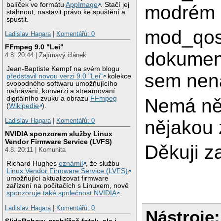
balíček ve formátu
AppImage
. Stačí jej
modrém
stáhnout, nastavit právo ke spuštění a
spustit.
mod_qos
Ladislav Hagara
|
Komentářů: 0
FFmpeg 9.0 "Lei"
dokument
4.8. 20:44 | Zajímavý článek
Jean-Baptiste Kempf na svém blogu
sem nena
představil novou verzi 9.0 "Lei"
kolekce
svobodného softwaru umožňujícího
nahrávání, konverzi a streamovaní
digitálního zvuku a obrazu
FFmpeg
Nemá ně
(
Wikipedie
).
nějakou
Ladislav Hagara
|
Komentářů: 0
NVIDIA sponzorem služby Linux
Vendor Firmware Service (LVFS)
Děkuji z
4.8. 20:11 | Komunita
Richard Hughes
oznámil
, že službu
Linux Vendor Firmware Service (LVFS)
umožňující aktualizovat firmware
zařízení na počítačích s Linuxem, nově
sponzoruje také společnost NVIDIA
.
Ladislav Hagara
|
Komentářů: 0
Nástroje:
SlideRshow, prohlížeč fotek, ale i