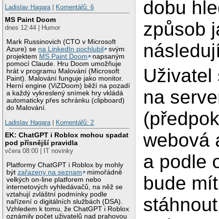
dobu hl
Ladislav Hagara
|
Komentářů: 6
MS Paint Doom
způsob j
dnes 12:44 | Humor
Mark Russinovich (CTO v Microsoft
následují
Azure) se
na LinkedIn pochlubil
svým
projektem
MS Paint Doom
napsaným
pomocí Claude. Hru Doom umožňuje
Uživatel 
hrát v programu Malování (Microsoft
Paint). Malování funguje jako monitor.
Herní engine (ViZDoom) běží na pozadí
na serve
a každý vykreslený snímek hry vkládá
automaticky přes schránku (clipboard)
do Malování.
(předpok
Ladislav Hagara
|
Komentářů: 2
webová a
EK: ChatGPT i Roblox mohou spadat
pod přísnější pravidla
včera 08:00 | IT novinky
a podle 
Platformy ChatGPT i Roblox by mohly
být
zařazeny na seznam
mimořádně
bude mí
velkých on-line platforem nebo
internetových vyhledávačů, na něž se
vztahují zvláštní podmínky podle
stáhnout
nařízení o digitálních službách (DSA).
Vzhledem k tomu, že ChatGPT i Roblox
oznámily počet uživatelů nad prahovou