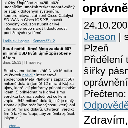
služby. Úspěšné zneužití může
oprávně
útočníkům umožnit získat neoprávněný
přístup k dotčeným systémům,
kompromitovat zařízení Cisco Catalyst
SD-WAN a Cisco IOS XE, spustit
24.10.200
libovolný kód, zpřístupnit citlivé
informace nebo narušit dostupnost
postižených systémů.
Jeason
| 
Ladislav Hagara
|
Komentářů: 2
Plzeň
Soud nařídil firmě Meta zaplatit 567
milionů USD kvůli újmě způsobené
Přidělení 
dětem
dnes 15:33 | IT novinky
šířky pás
Soud v americkém státě Nové Mexiko
ve čtvrtek
nařídil
internetové
oprávnění
společnosti Meta Platforms zaplatit 567
milionů dolarů (téměř 12 miliard Kč) za
újmy, které její platformy působí mladým
Přečteno:
lidem. S přihlédnutím k dřívějšímu
verdiktu tak má společnost celkem
zaplatit 942 milionů dolarů, což je malý
Odpovědě
zlomek jejího ročního výnosu, který loni
činil 60 miliard dolarů. Čtvrteční verdikt
firmě také nařizuje, aby změnila způsob,
Zdravím, 
jakým její
…
více »