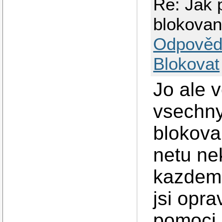
Re: Jak p
blokova
Odpověd
Blokovat
Jo ale v
vsechny
blokova
netu ne
kazdem 
jsi opr
pomoci n