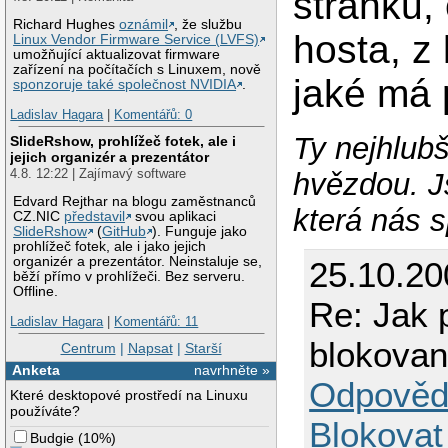
stránku,
Richard Hughes
oznámil
, že službu
hosta, z 
Linux Vendor Firmware Service (LVFS)
umožňující aktualizovat firmware
zařízení na počítačích s Linuxem, nově
jaké má 
sponzoruje také společnost NVIDIA
.
Ladislav Hagara
|
Komentářů: 0
Ty nejhlubš
SlideRshow, prohlížeč fotek, ale i
jejich organizér a prezentátor
4.8. 12:22 | Zajímavý software
hvězdou. J
Edvard Rejthar na blogu zaměstnanců
která nás s
CZ.NIC
představil
svou aplikaci
SlideRshow
(
GitHub
). Funguje jako
prohlížeč fotek, ale i jako jejich
organizér a prezentátor. Neinstaluje se,
25.10.20
běží přímo v prohlížeči. Bez serveru.
Offline.
Re: Jak p
Ladislav Hagara
|
Komentářů: 11
blokova
Centrum
|
Napsat
|
Starší
Anketa
navrhněte »
Odpověd
Které desktopové prostředí na Linuxu
používáte?
Blokovat
Budgie
(
10%
)