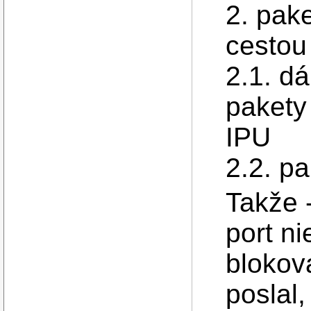
2. pake
cestou
2.1. dá
pakety
IPU
2.2. p
Takže 
port ni
blokov
poslal,