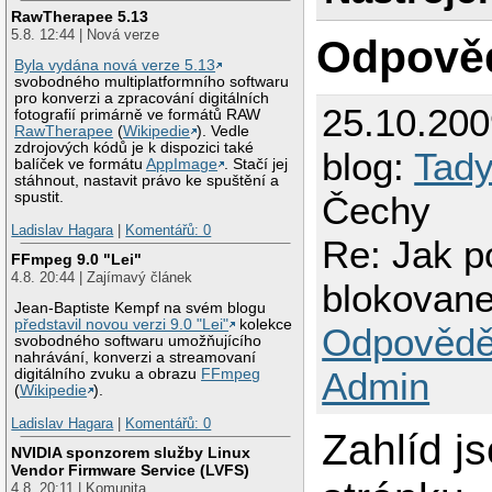
RawTherapee 5.13
5.8. 12:44 | Nová verze
Odpově
Byla vydána nová verze 5.13
svobodného multiplatformního softwaru
pro konverzi a zpracování digitálních
25.10.20
fotografií primárně ve formátů RAW
RawTherapee
(
Wikipedie
). Vedle
zdrojových kódů je k dispozici také
blog:
Tady
balíček ve formátu
AppImage
. Stačí jej
stáhnout, nastavit právo ke spuštění a
Čechy
spustit.
Ladislav Hagara
|
Komentářů: 0
Re: Jak po
FFmpeg 9.0 "Lei"
4.8. 20:44 | Zajímavý článek
blokovan
Jean-Baptiste Kempf na svém blogu
představil novou verzi 9.0 "Lei"
kolekce
Odpovědě
svobodného softwaru umožňujícího
nahrávání, konverzi a streamovaní
Admin
digitálního zvuku a obrazu
FFmpeg
(
Wikipedie
).
Ladislav Hagara
|
Komentářů: 0
Zahlíd j
NVIDIA sponzorem služby Linux
Vendor Firmware Service (LVFS)
4.8. 20:11 | Komunita