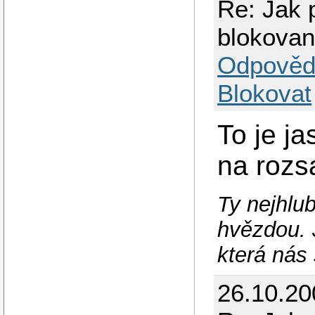
Re: Jak p
blokova
Odpověd
Blokovat
To je ja
na rozsa
Ty nejhlub
hvězdou. 
která nás 
26.10.20