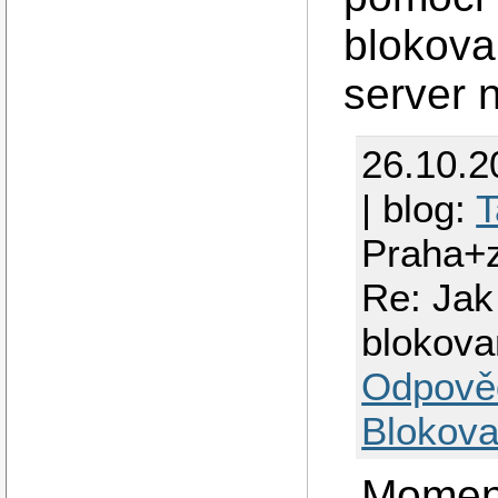
blokova
server n
26.10.2
| blog:
T
Praha+
Re: Jak 
blokov
Odpově
Blokova
Moment