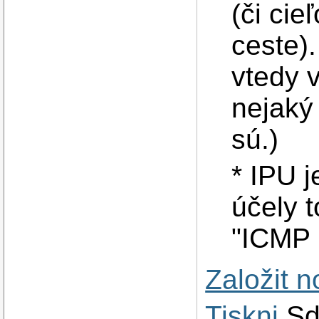
(či cie
ceste)
vtedy 
nejaký
sú.)
* IPU 
účely 
"ICMP 
Založit 
Tiskni
Sd