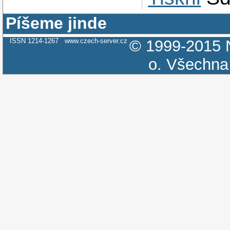
Píšeme jinde
ISSN 1214-1267
www.czech-server.cz
© 1999-2015
o.
Všechna 