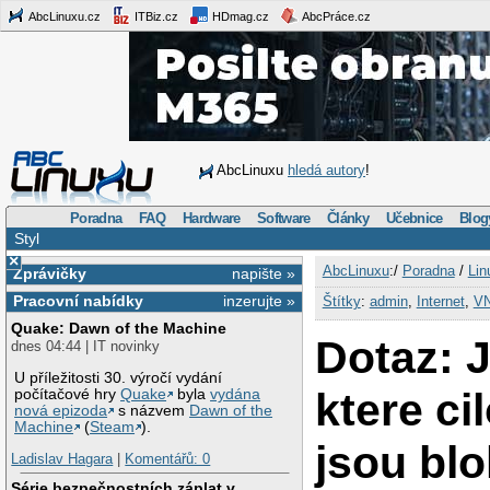
AbcLinuxu.cz
ITBiz.cz
HDmag.cz
AbcPráce.cz
AbcLinuxu
hledá autory
!
Poradna
FAQ
Hardware
Software
Články
Učebnice
Blog
Styl
×
AbcLinuxu
:/
Poradna
/
Lin
Zprávičky
napište »
Pracovní nabídky
inzerujte »
Štítky
:
admin
,
Internet
,
V
Quake: Dawn of the Machine
Dotaz: 
dnes 04:44 | IT novinky
U příležitosti 30. výročí vydání
ktere ci
počítačové hry
Quake
byla
vydána
nová epizoda
s názvem
Dawn of the
Machine
(
Steam
).
jsou bl
Ladislav Hagara
|
Komentářů: 0
Série bezpečnostních záplat v