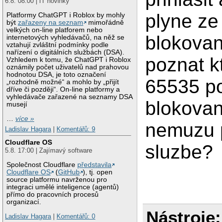
6.8. 08:00 | IT novinky
plyne ze
Platformy ChatGPT i Roblox by mohly
být
zařazeny na seznam
mimořádně
velkých on-line platforem nebo
blokovan
internetových vyhledávačů, na něž se
vztahují zvláštní podmínky podle
nařízení o digitálních službách (DSA).
poznat k
Vzhledem k tomu, že ChatGPT i Roblox
oznámily počet uživatelů nad prahovou
hodnotou DSA, je toto označení
65535 po
„rozhodně možné“ a mohlo by „přijít
dříve či později“. On-line platformy a
vyhledávače zařazené na seznamy DSA
blokovan
musejí
…
více »
nemuzu p
Ladislav Hagara
|
Komentářů: 9
Cloudflare OS
sluzbe?
5.8. 17:00 | Zajímavý software
Společnost Cloudflare
představila
Cloudflare OS
(
GitHub
), tj. open
source platformu navrženou pro
integraci umělé inteligence (agentů)
přímo do pracovních procesů
organizací.
Nástroje:
Ladislav Hagara
|
Komentářů: 0