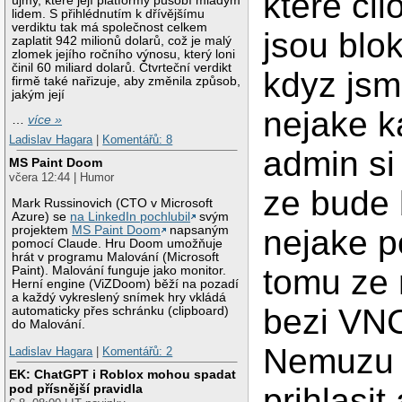
ktere cil
újmy, které její platformy působí mladým
lidem. S přihlédnutím k dřívějšímu
verdiktu tak má společnost celkem
jsou blo
zaplatit 942 milionů dolarů, což je malý
zlomek jejího ročního výnosu, který loni
činil 60 miliard dolarů. Čtvrteční verdikt
kdyz jsm
firmě také nařizuje, aby změnila způsob,
jakým její
nejake k
…
více »
Ladislav Hagara
|
Komentářů: 8
admin si
MS Paint Doom
včera 12:44 | Humor
ze bude 
Mark Russinovich (CTO v Microsoft
Azure) se
na LinkedIn pochlubil
svým
projektem
MS Paint Doom
napsaným
nejake p
pomocí Claude. Hru Doom umožňuje
hrát v programu Malování (Microsoft
tomu ze
Paint). Malování funguje jako monitor.
Herní engine (ViZDoom) běží na pozadí
a každý vykreslený snímek hry vkládá
bezi VN
automaticky přes schránku (clipboard)
do Malování.
Nemuzu 
Ladislav Hagara
|
Komentářů: 2
EK: ChatGPT i Roblox mohou spadat
prihlasit
pod přísnější pravidla