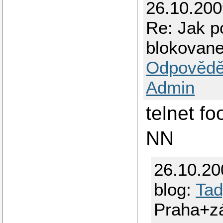
26.10.20
Re: Jak po
blokovan
Odpovědě
Admin
telnet f
NN
26.10.2
blog:
Tad
Praha+z