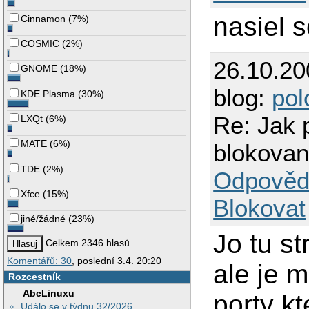
nasiel 
Cinnamon
(
7%
)
COSMIC
(
2%
)
26.10.2
GNOME
(
18%
)
blog:
pol
KDE Plasma
(
30%
)
Re: Jak p
LXQt
(
6%
)
MATE
(
6%
)
blokova
TDE
(
2%
)
Odpověd
Xfce
(
15%
)
Blokovat
jiné/žádné
(
23%
)
Jo tu s
Celkem 2346 hlasů
Komentářů: 30
, poslední 3.4. 20:20
ale je m
Rozcestník
AbcLinuxu
porty kt
Událo se v týdnu 32/2026