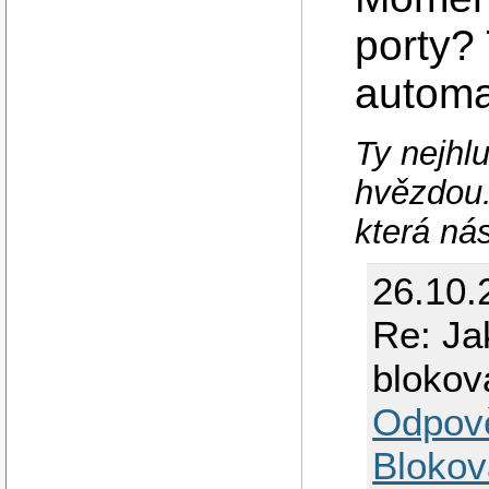
porty?
automa
Ty nejhlu
hvězdou.
která ná
26.10.
Re: Ja
blokov
Odpov
Blokov