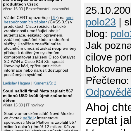
produktech Cisco
25.10.200
včera 16:00 | Bezpečnostní upozornění
Vládní CERT upozorňuje (
𝕏
) na
sérii
polo23
| s
bezpečnostních záplat
(CVSS 9.9) v
produktech Cisco řešících kritické
blog:
polo
zranitelnosti umožňující obejití
autentizace, eskalaci oprávnění,
vzdálené spuštění kódu a odepření
Jak pozna
služby. Úspěšné zneužití může
útočníkům umožnit získat neoprávněný
přístup k dotčeným systémům,
cilove por
kompromitovat zařízení Cisco Catalyst
SD-WAN a Cisco IOS XE, spustit
blokovan
libovolný kód, zpřístupnit citlivé
informace nebo narušit dostupnost
postižených systémů.
Přečteno:
Ladislav Hagara
|
Komentářů: 2
Odpovědě
Soud nařídil firmě Meta zaplatit 567
milionů USD kvůli újmě způsobené
dětem
Ahoj cht
včera 15:33 | IT novinky
Soud v americkém státě Nové Mexiko
zeptat j
ve čtvrtek
nařídil
internetové
společnosti Meta Platforms zaplatit 567
milionů dolarů (téměř 12 miliard Kč) za