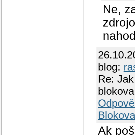
Ne, za
zdrojo
nahod
26.10.2
blog:
ra
Re: Jak 
blokov
Odpově
Blokova
Ak poš