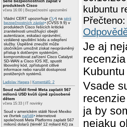
Série bezpečnostních záplat v
produktech Cisco
kubuntu r
včera 16:00 | Bezpečnostní upozornění
Přečteno:
Vládní CERT upozorňuje (
𝕏
) na
sérii
bezpečnostních záplat
(CVSS 9.9) v
produktech Cisco řešících kritické
Odpovědě
zranitelnosti umožňující obejití
autentizace, eskalaci oprávnění,
vzdálené spuštění kódu a odepření
Je aj ne
služby. Úspěšné zneužití může
útočníkům umožnit získat neoprávněný
přístup k dotčeným systémům,
recenzia
kompromitovat zařízení Cisco Catalyst
SD-WAN a Cisco IOS XE, spustit
libovolný kód, zpřístupnit citlivé
Kubuntu 
informace nebo narušit dostupnost
postižených systémů.
Vsade su
Ladislav Hagara
|
Komentářů: 2
Soud nařídil firmě Meta zaplatit 567
milionů USD kvůli újmě způsobené
recenzie
dětem
včera 15:33 | IT novinky
ja by so
Soud v americkém státě Nové Mexiko
ve čtvrtek
nařídil
internetové
nejaku 
společnosti Meta Platforms zaplatit 567
milionů dolarů (téměř 12 miliard Kč) za