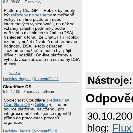
6.8. 08:00 | IT novinky
Platformy ChatGPT i Roblox by mohly
být
zařazeny na seznam
mimořádně
velkých on-line platforem nebo
internetových vyhledávačů, na něž se
vztahují zvláštní podmínky podle
nařízení o digitálních službách (DSA).
Vzhledem k tomu, že ChatGPT i Roblox
oznámily počet uživatelů nad prahovou
hodnotou DSA, je toto označení
„rozhodně možné“ a mohlo by „přijít
dříve či později“. On-line platformy a
vyhledávače zařazené na seznamy DSA
musejí
…
více »
Nástroje:
Ladislav Hagara
|
Komentářů: 11
Cloudflare OS
5.8. 17:00 | Zajímavý software
Odpově
Společnost Cloudflare
představila
Cloudflare OS
(
GitHub
), tj. open
source platformu navrženou pro
30.10.20
integraci umělé inteligence (agentů)
přímo do pracovních procesů
organizací.
blog:
Flux
Ladislav Hagara
|
Komentářů: 0