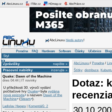
AbcLinuxu.cz
ITBiz.cz
HDmag.cz
AbcPráce.cz
AbcLinuxu
hledá autory
!
Poradna
FAQ
Hardware
Software
Články
Učebnice
Blog
Styl
×
AbcLinuxu
:/
Poradna
/
Lin
Zprávičky
napište »
Pracovní nabídky
inzerujte »
Štítky
:
distribuce
,
Kubunt
Quake: Dawn of the Machine
Dotaz: 
dnes 04:44 | IT novinky
U příležitosti 30. výročí vydání
recenzi
počítačové hry
Quake
byla
vydána
nová epizoda
s názvem
Dawn of the
Machine
(
Steam
).
Ladislav Hagara
|
Komentářů: 2
30.10.200