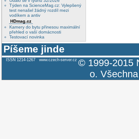
Událo se v týdnu 32/2026
Týden na ScienceMag.cz: Vylepšený
test nenašel žádný rozdíl mezi
vodíkem a antiv
HDmag.cz
Kamery do bytu přinesou maximální
přehled o vaší domácnosti
Testovací novinka
Píšeme jinde
ISSN 1214-1267
www.czech-server.cz
© 1999-2015
o.
Všechna 