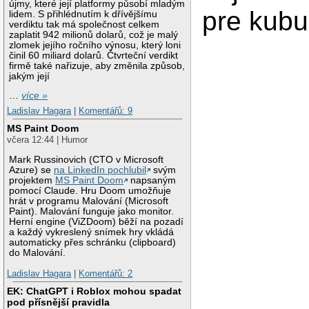
újmy, které její platformy působí mladým
pre kubu
lidem. S přihlédnutím k dřívějšímu
verdiktu tak má společnost celkem
zaplatit 942 milionů dolarů, což je malý
zlomek jejího ročního výnosu, který loni
činil 60 miliard dolarů. Čtvrteční verdikt
firmě také nařizuje, aby změnila způsob,
jakým její
…
více »
Ladislav Hagara
|
Komentářů: 9
MS Paint Doom
včera 12:44 | Humor
Mark Russinovich (CTO v Microsoft
Azure) se
na LinkedIn pochlubil
svým
projektem
MS Paint Doom
napsaným
pomocí Claude. Hru Doom umožňuje
hrát v programu Malování (Microsoft
Paint). Malování funguje jako monitor.
Herní engine (ViZDoom) běží na pozadí
a každý vykreslený snímek hry vkládá
automaticky přes schránku (clipboard)
do Malování.
Ladislav Hagara
|
Komentářů: 2
EK: ChatGPT i Roblox mohou spadat
pod přísnější pravidla