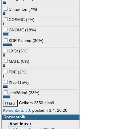
Cinnamon
(
7%
)
COSMIC
(
2%
)
GNOME
(
18%
)
KDE Plasma
(
30%
)
LXQt
(
6%
)
MATE
(
6%
)
TDE
(
2%
)
Xfce
(
15%
)
jiné/žádné
(
23%
)
Celkem 2350 hlasů
Komentářů: 30
, poslední 3.4. 20:20
Rozcestník
AbcLinuxu