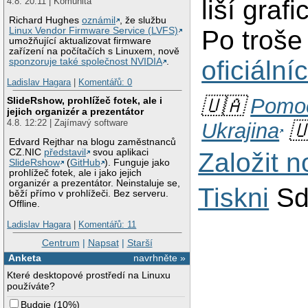
liší graf
4.8. 20:11 | Komunita
Richard Hughes
oznámil
, že službu
Po troše 
Linux Vendor Firmware Service (LVFS)
umožňující aktualizovat firmware
zařízení na počítačích s Linuxem, nově
oficiáln
sponzoruje také společnost NVIDIA
.
Ladislav Hagara
|
Komentářů: 0
🇺🇦
Pomoc
SlideRshow, prohlížeč fotek, ale i
jejich organizér a prezentátor
4.8. 12:22 | Zajímavý software
Ukrajina
🇺
Edvard Rejthar na blogu zaměstnanců
CZ.NIC
představil
svou aplikaci
Založit 
SlideRshow
(
GitHub
). Funguje jako
prohlížeč fotek, ale i jako jejich
organizér a prezentátor. Neinstaluje se,
Tiskni
Sd
běží přímo v prohlížeči. Bez serveru.
Offline.
Ladislav Hagara
|
Komentářů: 11
Centrum
|
Napsat
|
Starší
Anketa
navrhněte »
Které desktopové prostředí na Linuxu
používáte?
Budgie
(
10%
)