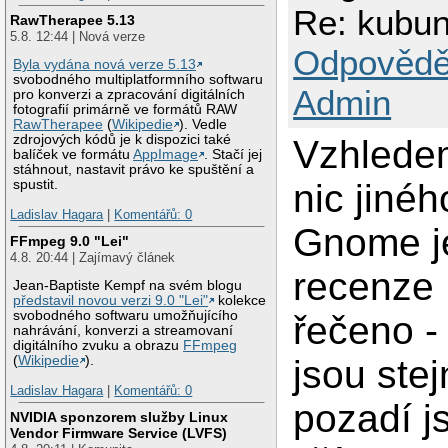
Re: kubun
RawTherapee 5.13
5.8. 12:44 | Nová verze
Odpovědě
Byla vydána nová verze 5.13
svobodného multiplatformního softwaru
Admin
pro konverzi a zpracování digitálních
fotografií primárně ve formátů RAW
RawTherapee
(
Wikipedie
). Vedle
zdrojových kódů je k dispozici také
Vzhledem
balíček ve formátu
AppImage
. Stačí jej
stáhnout, nastavit právo ke spuštění a
nic jiné
spustit.
Ladislav Hagara
|
Komentářů: 0
Gnome j
FFmpeg 9.0 "Lei"
4.8. 20:44 | Zajímavý článek
recenze 
Jean-Baptiste Kempf na svém blogu
představil novou verzi 9.0 "Lei"
kolekce
svobodného softwaru umožňujícího
řečeno - 
nahrávání, konverzi a streamovaní
digitálního zvuku a obrazu
FFmpeg
jsou ste
(
Wikipedie
).
Ladislav Hagara
|
Komentářů: 0
pozadí j
NVIDIA sponzorem služby Linux
Vendor Firmware Service (LVFS)