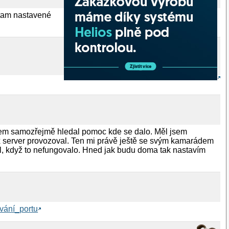
 tam nastavené
jsem samozřejmě hledal pomoc kde se dalo. Měl jsem
nux server provozoval. Ten mi právě ještě se svým kamarádem
al, když to nefungovalo. Hned jak budu doma tak nastavím
ování_portu