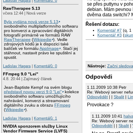
Ladislav Hagara
|
Komentářů: 0
se přes puttynu v poh
RawTherapee 5.13
debian. Mám pevnou I
včera 12:44 | Nová verze
dvěma data switchi? 
Byla vydána nová verze 5.13
Řešení dotazu:
svobodného multiplatformního softwaru
Komentář #7
(q, 1
pro konverzi a zpracování digitálních
Komentář #3
(
sku
fotografií primárně ve formátů RAW
RawTherapee
(
Wikipedie
). Vedle
zdrojových kódů je k dispozici také
balíček ve formátu
AppImage
. Stačí jej
stáhnout, nastavit právo ke spuštění a
spustit.
Nástroje:
Začni sledova
Ladislav Hagara
|
Komentářů: 0
FFmpeg 9.0 "Lei"
Odpovědi
4.8. 20:44 | Zajímavý článek
1.11.2009 10:38 Petr
Jean-Baptiste Kempf na svém blogu
představil novou verzi 9.0 "Lei"
kolekce
Re: Webový server nefun
svobodného softwaru umožňujícího
Odpovědět
| |
Sbalit
|
Li
nahrávání, konverzi a streamovaní
Provokace ?
digitálního zvuku a obrazu
FFmpeg
(
Wikipedie
).
1.11.2009 10:41
halva
Ladislav Hagara
|
Komentářů: 1
Re: Webový server ne
Odpovědět
| |
Sbalit
|
NVIDIA sponzorem služby Linux
Vendor Firmware Service (LVFS)