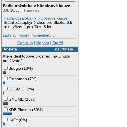
Padla obžaloba v bitcoinové kauze
3.8. 16:33 | IT novinky
Padla obžaloba
v
bitcoinové kauze
.
Státní zástupkyně chce pro Blažka 6,5
roku vězení, pro Titze 8 let.
Ladislav Hagara
|
Komentářů: 3
Centrum
|
Napsat
|
Starší
Anketa
navrhněte »
Které desktopové prostředí na Linuxu
používáte?
Budgie
(
10%
)
Cinnamon
(
7%
)
COSMIC
(
2%
)
GNOME
(
18%
)
KDE Plasma
(
30%
)
LXQt
(
6%
)