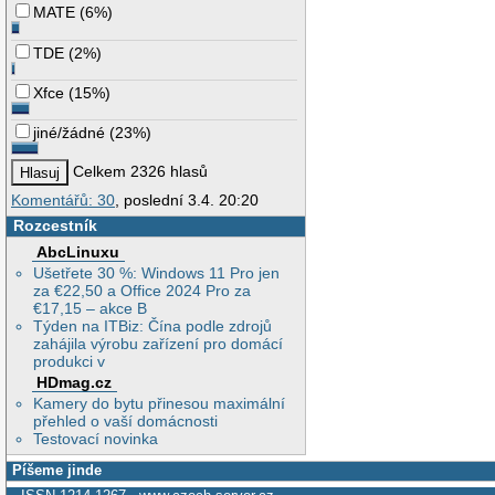
MATE
(
6%
)
TDE
(
2%
)
Xfce
(
15%
)
jiné/žádné
(
23%
)
Celkem 2326 hlasů
Komentářů: 30
, poslední 3.4. 20:20
Rozcestník
AbcLinuxu
Ušetřete 30 %: Windows 11 Pro jen
za €22,50 a Office 2024 Pro za
€17,15 – akce B
Týden na ITBiz: Čína podle zdrojů
zahájila výrobu zařízení pro domácí
produkci v
HDmag.cz
Kamery do bytu přinesou maximální
přehled o vaší domácnosti
Testovací novinka
Píšeme jinde