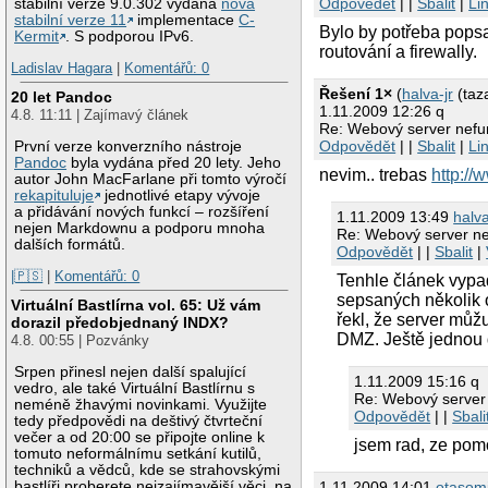
Odpovědět
| |
Sbalit
|
Li
stabilní verze 9.0.302 vydána
nová
stabilní verze 11
implementace
C-
Bylo by potřeba popsa
Kermit
. S podporou IPv6.
routování a firewally.
Ladislav Hagara
|
Komentářů: 0
Řešení 1×
(
halva-jr
(taza
20 let Pandoc
1.11.2009 12:26 q
4.8. 11:11 | Zajímavý článek
Re: Webový server nefun
Odpovědět
| |
Sbalit
|
Li
První verze konverzního nástroje
Pandoc
byla vydána před 20 lety. Jeho
nevim.. trebas
http://
autor John MacFarlane při tomto výročí
rekapituluje
jednotlivé etapy vývoje
a přidávání nových funkcí – rozšíření
1.11.2009 13:49
halva
nejen Markdownu a podporu mnoha
Re: Webový server ne
dalších formátů.
Odpovědět
| |
Sbalit
|
|🇵🇸
|
Komentářů: 0
Tenhle článek vypa
sepsaných několik o
Virtuální Bastlírna vol. 65: Už vám
řekl, že server můž
dorazil předobjednaný INDX?
DMZ. Ještě jednou 
4.8. 00:55 | Pozvánky
Srpen přinesl nejen další spalující
1.11.2009 15:16 q
vedro, ale také Virtuální Bastlírnu s
Re: Webový server 
neméně žhavými novinkami. Využijte
Odpovědět
| |
Sbali
tedy předpovědi na deštivý čtvrteční
večer a od 20:00 se připojte online k
jsem rad, ze pom
tomuto neformálnímu setkání kutilů,
techniků a vědců, kde se strahovskými
bastlíři proberete nejzajímavější věci, na
1.11.2009 14:01
otasomi