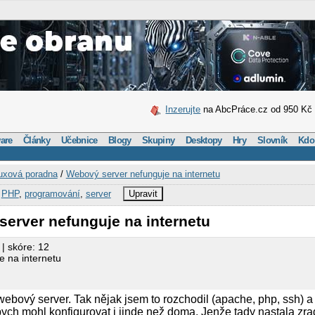
Inzerujte
na AbcPráce.cz od 950 Kč
are
Články
Učebnice
Blogy
Skupiny
Desktopy
Hry
Slovník
Kdo
uxová poradna
/
Webový server nefunguje na internetu
,
PHP
,
programování
,
server
Upravit
server nefunguje na internetu
| skóre: 12
 na internetu
webový server. Tak nějak jsem to rozchodil (apache, php, ssh) a
ych mohl konfigurovat i jinde než doma. Jenže tady nastala zrad