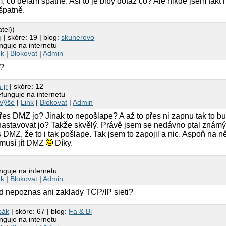
, co dělám špatně. Asi to je blbý dotaz co? Ale nikde jsem fakt
špatně.
tel))
q
| skóre: 19 | blog:
skunerovo
guje na internetu
nk
|
Blokovat
|
Admin
?
-jr
| skóre: 12
funguje na internetu
Výše
|
Link
|
Blokovat
|
Admin
řes DMZ jo? Jinak to nepošlape? A až to přes ni zapnu tak to 
astavovat jo? Takže skvělý. Právě jsem se nedávno ptal známých
s DMZ, že to i tak pošlape. Tak jsem to zapojil a nic. Aspoň na 
 musí jít DMZ
Díky.
guje na internetu
nk
|
Blokovat
|
Admin
ed nepoznas ani zaklady TCP/IP sieti?
rsák
| skóre: 67 | blog:
Fa & Bi
guje na internetu