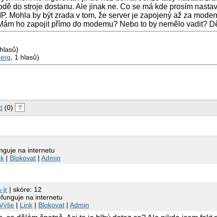
odě do stroje dostanu. Ale jinak ne. Co se má kde prosím nasta
P. Mohla by být zrada v tom, že server je zapojený až za mod
Mám ho zapojit přímo do modemu? Nebo to by nemělo vadit? Děk
 hlasů)
nerq
, 1 hlasů)
t
(0)
?
guje na internetu
nk
|
Blokovat
|
Admin
-jr
| skóre: 12
funguje na internetu
Výše
|
Link
|
Blokovat
|
Admin