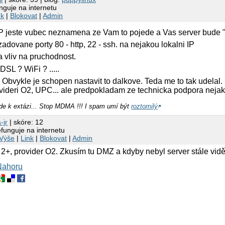
guje na internetu
nk
|
Blokovat
|
Admin
P jeste vubec neznamena ze Vam to pojede a Vas server bude "v
zadovane porty 80 - http, 22 - ssh. na nejakou lokalni IP
 vliv na pruchodnost.
DSL ? WiFi ? .....
. Obvykle je schopen nastavit to dalkove. Teda me to tak udelal.
ovideri O2, UPC... ale predpokladam ze technicka podpora nejak
de k extázi... Stop MDMA !!! I spam umí být
roztomilý
-jr
| skóre: 12
funguje na internetu
Výše
|
Link
|
Blokovat
|
Admin
 provider O2. Zkusím tu DMZ a kdyby nebyl server stále vidět
Nahoru