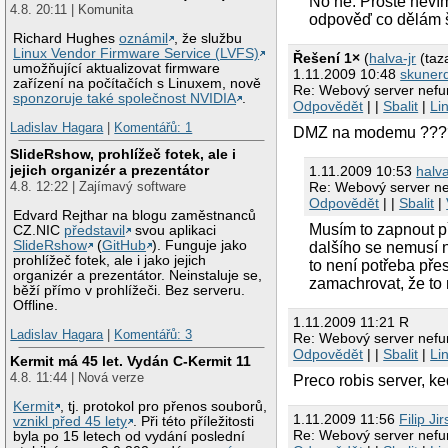
No ne. Prostě nevím
4.8. 20:11 | Komunita
odpověď co dělám 
Richard Hughes
oznámil
, že službu
Linux Vendor Firmware Service (LVFS)
Řešení 1×
(
halva-jr
(taza
umožňující aktualizovat firmware
1.11.2009 10:48
skuner
zařízení na počítačích s Linuxem, nově
Re: Webový server nefun
sponzoruje také společnost NVIDIA
.
Odpovědět
| |
Sbalit
|
Li
Ladislav Hagara
|
Komentářů: 1
DMZ na modemu ???
SlideRshow, prohlížeč fotek, ale i
jejich organizér a prezentátor
1.11.2009 10:53
halva
4.8. 12:22 | Zajímavý software
Re: Webový server ne
Odpovědět
| |
Sbalit
|
Edvard Rejthar na blogu zaměstnanců
Musím to zapnout p
CZ.NIC
představil
svou aplikaci
SlideRshow
(
GitHub
). Funguje jako
dalšího se nemusí n
prohlížeč fotek, ale i jako jejich
to není potřeba pře
organizér a prezentátor. Neinstaluje se,
zamachrovat, že to
běží přímo v prohlížeči. Bez serveru.
Offline.
1.11.2009 11:21 R
Ladislav Hagara
|
Komentářů: 3
Re: Webový server nefun
Odpovědět
| |
Sbalit
|
Li
Kermit má 45 let. Vydán C-Kermit 11
4.8. 11:44 | Nová verze
Preco robis server, k
Kermit
, tj. protokol pro přenos souborů,
1.11.2009 11:56
Filip Ji
vznikl před 45 lety
. Při této příležitosti
Re: Webový server nefun
byla po 15 letech od vydání poslední