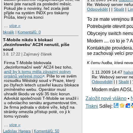
které jste narazili za poslední měsíc.
Re: Webový server nefun
Pokud jde o novinky, řeč zcela jistě
Odpovědět
| |
Sbalit
|
Li
přijde na systém INDX pro tiskárny
Průša, který na konci
To ze mate verejnou I
…
více »
Potrebujete otevrit po
bkralik
|
Komentářů: 0
Obycejny switch nema
T-Mobile nikdo k blokaci
Modem .... co to je ? A
‚dezinfowebu‘ AC24 nenutil, píše
Kontaktujte providera
soud
se zachovaji velci pr
3.8. 17:22 | Zajímavý článek
Firma T-Mobile blokovala
K čemu hudba, která neve
„dezinformační web“ AC24 bez toho,
aniž by k tomu měla závazný pokyn
1.11.2009 14:47
halva
orgánů veřejné moci
. Píše to ve svém
Re: Webový server ne
rozsudku Městský soud v Praze, který
Odpovědět
| |
Sbalit
|
po čtyřech letech uzavřel kauzu blokace
Modem mám ADSL 2+,
zmíněného webu. Operátor musí
uhradit škodu ve výši 35 tisíc korun.
Založit nové vlákno
•
Advokát společnosti T-Mobile se snažil i
u odvolacího senátu argumentovat tím,
Tiskni
Sdílej:
že firma jednala v dobré víře, když na
stránky omezila přístup poté, co ji k
tomu vyzvalo
…
více »
Ladislav Hagara
|
Komentářů: 50