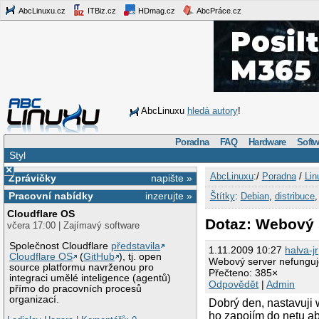
AbcLinuxu.cz
ITBiz.cz
HDmag.cz
AbcPráce.cz
AbcLinuxu
hledá autory
!
Poradna
FAQ
Hardware
Softw
Styl
×
AbcLinuxu
:/
Poradna
/
Lin
Zprávičky
napište »
Pracovní nabídky
inzerujte »
Štítky
:
Debian
,
distribuce
Cloudflare OS
Dotaz: Webový 
včera 17:00 | Zajímavý software
Společnost Cloudflare
představila
1.11.2009 10:27
halva-jr
Cloudflare OS
(
GitHub
), tj. open
Webový server nefunguje
source platformu navrženou pro
Přečteno: 385×
integraci umělé inteligence (agentů)
Odpovědět
|
Admin
přímo do pracovních procesů
organizací.
Dobrý den, nastavuji 
ho zapojím do netu ab