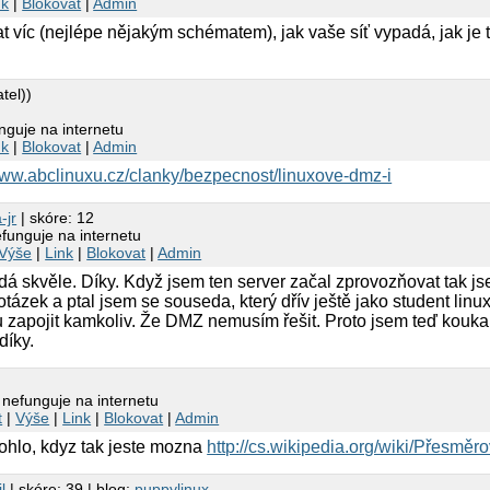
nk
|
Blokovat
|
Admin
t víc (nejlépe nějakým schématem), jak vaše síť vypadá, jak je
tel))
guje na internetu
nk
|
Blokovat
|
Admin
www.abclinuxu.cz/clanky/bezpecnost/linuxove-dmz-i
-jr
| skóre: 12
funguje na internetu
Výše
|
Link
|
Blokovat
|
Admin
dá skvěle. Díky. Když jsem ten server začal zprovozňovat tak 
tázek a ptal jsem se souseda, který dřív ještě jako student li
u zapojit kamkoliv. Že DMZ nemusím řešit. Proto jsem teď kouk
díky.
nefunguje na internetu
t
|
Výše
|
Link
|
Blokovat
|
Admin
ohlo, kdyz tak jeste mozna
http://cs.wikipedia.org/wiki/Přesměr
l
| skóre: 39 | blog:
puppylinux