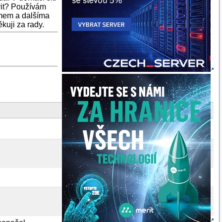
vit? Používám
emem a dalšíma
uji za rady.