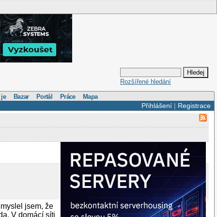
Rozšířené hledání
 je
Bazar
Portál
Práce
Mapa
Přihlášení
|
Registrace
 myslel jsem, že
a. V domácí síti