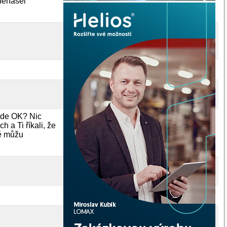
 nenašel
bude OK? Nic
 a Ti říkali, že
ně můžu