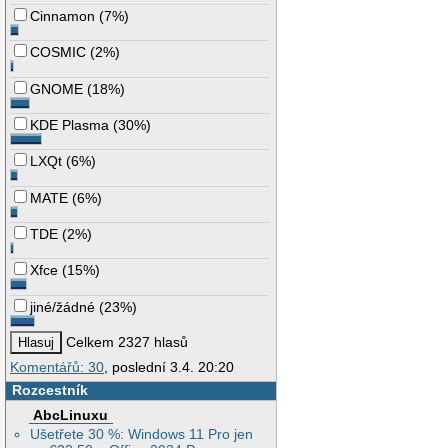
Cinnamon
(
7%
)
COSMIC
(
2%
)
GNOME
(
18%
)
KDE Plasma
(
30%
)
LXQt
(
6%
)
MATE
(
6%
)
TDE
(
2%
)
Xfce
(
15%
)
jiné/žádné
(
23%
)
Celkem 2327 hlasů
Komentářů: 30
, poslední 3.4. 20:20
Rozcestník
AbcLinuxu
Ušetřete 30 %: Windows 11 Pro jen