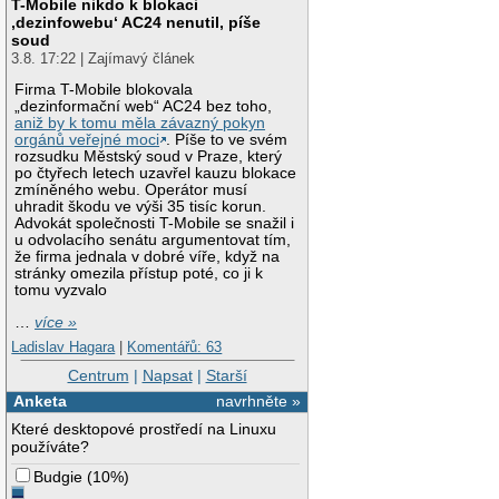
T-Mobile nikdo k blokaci
‚dezinfowebu‘ AC24 nenutil, píše
soud
3.8. 17:22 | Zajímavý článek
Firma T-Mobile blokovala
„dezinformační web“ AC24 bez toho,
aniž by k tomu měla závazný pokyn
orgánů veřejné moci
. Píše to ve svém
rozsudku Městský soud v Praze, který
po čtyřech letech uzavřel kauzu blokace
zmíněného webu. Operátor musí
uhradit škodu ve výši 35 tisíc korun.
Advokát společnosti T-Mobile se snažil i
u odvolacího senátu argumentovat tím,
že firma jednala v dobré víře, když na
stránky omezila přístup poté, co ji k
tomu vyzvalo
…
více »
Ladislav Hagara
|
Komentářů: 63
Centrum
|
Napsat
|
Starší
Anketa
navrhněte »
Které desktopové prostředí na Linuxu
používáte?
Budgie
(
10%
)