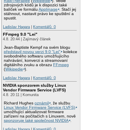
RawTherapee
(
Wikipedie
). Vedle
zdrojových kódů je k dispozici také
balíček ve formátu
AppImage
. Stačí jej
stáhnout, nastavit právo ke spuštění a
spustit.
Ladislav Hagara
|
Komentářů: 0
FFmpeg 9.0 "Lei"
4.8. 20:44 | Zajímavý článek
Jean-Baptiste Kempf na svém blogu
představil novou verzi 9.0 "Lei"
kolekce
svobodného softwaru umožňujícího
nahrávání, konverzi a streamovaní
digitálního zvuku a obrazu
FFmpeg
(
Wikipedie
).
Ladislav Hagara
|
Komentářů: 0
NVIDIA sponzorem služby Linux
Vendor Firmware Service (LVFS)
4.8. 20:11 | Komunita
Richard Hughes
oznámil
, že službu
Linux Vendor Firmware Service (LVFS)
umožňující aktualizovat firmware
zařízení na počítačích s Linuxem, nově
sponzoruje také společnost NVIDIA
.
Ladislav Hagara
|
Komentářů: 0