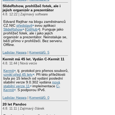
SlideRshow, prohlížeč fotek, ale i
jejich organizér a prezentátor
4.8. 12:22 | Zajímavý software
Edvard Rejthar na blogu zaměstnanců
CZ.NIC
představil
svou aplikaci
SlideRshow
(
GitHub
). Funguje jako
prohlížeč fotek, ale i jako jejich
organizér a prezentátor. Neinstaluje se,
běží přímo v prohlížeči. Bez serveru.
Offline.
Ladislav Hagara
|
Komentářů: 5
Kermit má 45 let. Vydán C-Kermit 11
4.8. 11:44 | Nová verze
Kermit
, tj. protokol pro přenos souborů,
vznikl před 45 lety
. Při této příležitosti
byla po 15 letech od vydání poslední
stabilní verze 9.0.302 vydána
nová
stabilní verze 11
implementace
C-
Kermit
. S podporou IPv6.
Ladislav Hagara
|
Komentářů: 0
20 let Pandoc
4.8. 11:11 | Zajímavý článek