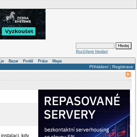
Rozšířené hledání
 je
Bazar
Portál
Práce
Mapa
Přihlášení
|
Registrace
nstalaci, kdy