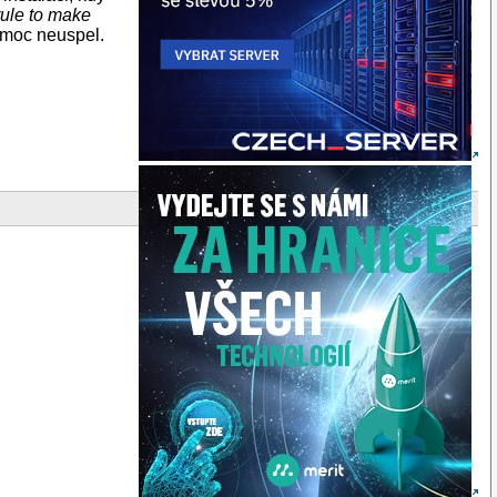
rule to make
 moc neuspel.