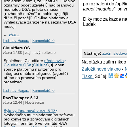
Vzhledem k tomu, že ChatGPT i Roblox
po rozbaleni do /opt/l
oznámily počet uživatelů nad prahovou
target 'modules'"
pri v
hodnotou DSA, je toto označení
„rozhodně možné“ a mohlo by „přijít
dříve či později“. On-line platformy a
Diky moc za kazde na
vyhledávače zařazené na seznamy DSA
Ludek
musejí
…
více »
Ladislav Hagara
|
Komentářů: 0
Cloudflare OS
včera 17:00 | Zajímavý software
Nástroje:
Začni sledova
Společnost Cloudflare
představila
Na otázku zatím nikdo
Cloudflare OS
(
GitHub
), tj. open
Založit nové vlákno
•
source platformu navrženou pro
integraci umělé inteligence (agentů)
Tiskni
Sdílej:
přímo do pracovních procesů
organizací.
Ladislav Hagara
|
Komentářů: 0
RawTherapee 5.13
včera 12:44 | Nová verze
Byla vydána nová verze 5.13
svobodného multiplatformního softwaru
pro konverzi a zpracování digitálních
fotografií primárně ve formátů RAW