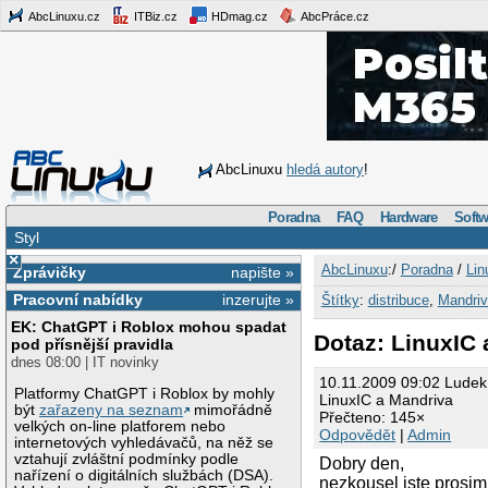
AbcLinuxu.cz
ITBiz.cz
HDmag.cz
AbcPráce.cz
AbcLinuxu
hledá autory
!
Poradna
FAQ
Hardware
Softw
Styl
×
AbcLinuxu
:/
Poradna
/
Lin
Zprávičky
napište »
Pracovní nabídky
inzerujte »
Štítky
:
distribuce
,
Mandri
EK: ChatGPT i Roblox mohou spadat
Dotaz: LinuxIC
pod přísnější pravidla
dnes 08:00 | IT novinky
10.11.2009 09:02 Ludek
Platformy ChatGPT i Roblox by mohly
LinuxIC a Mandriva
být
zařazeny na seznam
mimořádně
Přečteno: 145×
velkých on-line platforem nebo
Odpovědět
|
Admin
internetových vyhledávačů, na něž se
vztahují zvláštní podmínky podle
Dobry den,
nařízení o digitálních službách (DSA).
nezkousel jste prosim