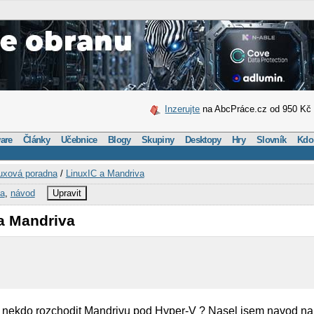
Inzerujte
na AbcPráce.cz od 950 Kč
are
Články
Učebnice
Blogy
Skupiny
Desktopy
Hry
Slovník
Kdo
uxová poradna
/
LinuxIC a Mandriva
va
,
návod
Upravit
 a Mandriva
 nekdo rozchodit Mandrivu pod Hyper-V ? Nasel jsem navod na i