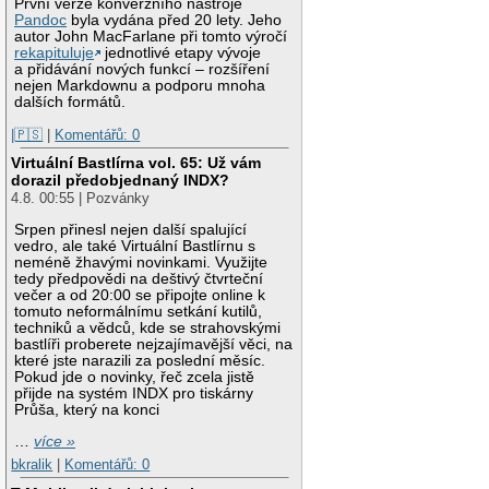
První verze konverzního nástroje
Pandoc
byla vydána před 20 lety. Jeho
autor John MacFarlane při tomto výročí
rekapituluje
jednotlivé etapy vývoje
a přidávání nových funkcí – rozšíření
nejen Markdownu a podporu mnoha
dalších formátů.
|🇵🇸
|
Komentářů: 0
Virtuální Bastlírna vol. 65: Už vám
dorazil předobjednaný INDX?
4.8. 00:55 | Pozvánky
Srpen přinesl nejen další spalující
vedro, ale také Virtuální Bastlírnu s
neméně žhavými novinkami. Využijte
tedy předpovědi na deštivý čtvrteční
večer a od 20:00 se připojte online k
tomuto neformálnímu setkání kutilů,
techniků a vědců, kde se strahovskými
bastlíři proberete nejzajímavější věci, na
které jste narazili za poslední měsíc.
Pokud jde o novinky, řeč zcela jistě
přijde na systém INDX pro tiskárny
Průša, který na konci
…
více »
bkralik
|
Komentářů: 0