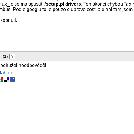
inux_ic se ma spustit
./setup.pl drivers
. Ten skonci chybou
"no 
mbus. Podle googlu to je pouze o uprave cest, ale ani tam jsem
kopnuti.
t
(1)
?
 bohužel neodpověděl.
Nahoru