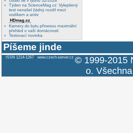
Událo se v týdnu 32/2026
Týden na ScienceMag.cz: Vylepšený
test nenašel žádný rozdíl mezi
vodíkem a antiv
HDmag.cz
Kamery do bytu přinesou maximální
přehled o vaší domácnosti
Testovací novinka
Píšeme jinde
ISSN 1214-1267
www.czech-server.cz
© 1999-2015
o.
Všechna 