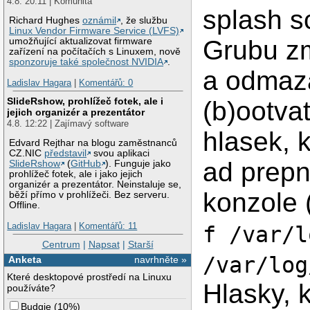
4.8. 20:11 | Komunita
splash s
Richard Hughes
oznámil
, že službu
Linux Vendor Firmware Service (LVFS)
Grubu zm
umožňující aktualizovat firmware
zařízení na počítačích s Linuxem, nově
sponzoruje také společnost NVIDIA
.
a odmaza
Ladislav Hagara
|
Komentářů: 0
SlideRshow, prohlížeč fotek, ale i
(b)ootva
jejich organizér a prezentátor
4.8. 12:22 | Zajímavý software
hlasek, 
Edvard Rejthar na blogu zaměstnanců
CZ.NIC
představil
svou aplikaci
ad prepnu
SlideRshow
(
GitHub
). Funguje jako
prohlížeč fotek, ale i jako jejich
organizér a prezentátor. Neinstaluje se,
konzole (
běží přímo v prohlížeči. Bez serveru.
Offline.
Ladislav Hagara
|
Komentářů: 11
f /var/l
Centrum
|
Napsat
|
Starší
/var/log
Anketa
navrhněte »
Které desktopové prostředí na Linuxu
Hlasky, k
používáte?
Budgie
(
10%
)