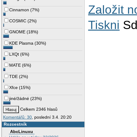
Založit 
Cinnamon
(
7%
)
COSMIC
(
2%
)
Tiskni
Sd
GNOME
(
18%
)
KDE Plasma
(
30%
)
LXQt
(
6%
)
MATE
(
6%
)
TDE
(
2%
)
Xfce
(
15%
)
jiné/žádné
(
23%
)
Celkem 2346 hlasů
Komentářů: 30
, poslední 3.4. 20:20
Rozcestník
AbcLinuxu