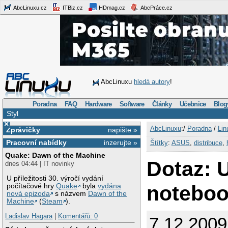
AbcLinuxu.cz
ITBiz.cz
HDmag.cz
AbcPráce.cz
AbcLinuxu
hledá autory
!
Poradna
FAQ
Hardware
Software
Články
Učebnice
Blog
Styl
×
AbcLinuxu
:/
Poradna
/
Lin
Zprávičky
napište »
Pracovní nabídky
inzerujte »
Štítky
:
ASUS
,
distribuce
,
Quake: Dawn of the Machine
Dotaz: 
dnes 04:44 | IT novinky
U příležitosti 30. výročí vydání
notebo
počítačové hry
Quake
byla
vydána
nová epizoda
s názvem
Dawn of the
Machine
(
Steam
).
Ladislav Hagara
|
Komentářů: 0
7.12.2009