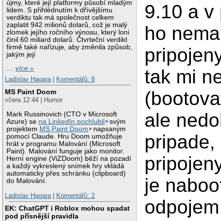
újmy, které její platformy působí mladým
9.10 a v
lidem. S přihlédnutím k dřívějšímu
verdiktu tak má společnost celkem
zaplatit 942 milionů dolarů, což je malý
ho nem
zlomek jejího ročního výnosu, který loni
činil 60 miliard dolarů. Čtvrteční verdikt
firmě také nařizuje, aby změnila způsob,
pripojeny
jakým její
…
více »
tak mi n
Ladislav Hagara
|
Komentářů: 8
(bootova
MS Paint Doom
včera 12:44 | Humor
ale nedo
Mark Russinovich (CTO v Microsoft
Azure) se
na LinkedIn pochlubil
svým
projektem
MS Paint Doom
napsaným
pripade,
pomocí Claude. Hru Doom umožňuje
hrát v programu Malování (Microsoft
Paint). Malování funguje jako monitor.
pripojeny
Herní engine (ViZDoom) běží na pozadí
a každý vykreslený snímek hry vkládá
automaticky přes schránku (clipboard)
je naboo
do Malování.
Ladislav Hagara
|
Komentářů: 2
odpojem 
EK: ChatGPT i Roblox mohou spadat
pod přísnější pravidla