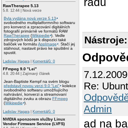
radu
RawTherapee 5.13
5.8. 12:44 | Nová verze
Byla vydána nová verze 5.13
svobodného multiplatformního softwaru
pro konverzi a zpracování digitálních
fotografií primárně ve formátů RAW
RawTherapee
(
Wikipedie
). Vedle
Nástroje:
zdrojových kódů je k dispozici také
balíček ve formátu
AppImage
. Stačí jej
stáhnout, nastavit právo ke spuštění a
spustit.
Odpově
Ladislav Hagara
|
Komentářů: 0
FFmpeg 9.0 "Lei"
7.12.200
4.8. 20:44 | Zajímavý článek
Jean-Baptiste Kempf na svém blogu
Re: Ubun
představil novou verzi 9.0 "Lei"
kolekce
svobodného softwaru umožňujícího
Odpovědě
nahrávání, konverzi a streamovaní
digitálního zvuku a obrazu
FFmpeg
(
Wikipedie
).
Admin
Ladislav Hagara
|
Komentářů: 0
NVIDIA sponzorem služby Linux
ad na ba
Vendor Firmware Service (LVFS)