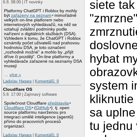
siete tak
6.8. 08:00 | IT novinky
Platformy ChatGPT i Roblox by mohly
"zmrzne"
být
zařazeny na seznam
mimořádně
velkých on-line platforem nebo
internetových vyhledávačů, na něž se
zmrznuti
vztahují zvláštní podmínky podle
nařízení o digitálních službách (DSA).
Vzhledem k tomu, že ChatGPT i Roblox
doslovne
oznámily počet uživatelů nad prahovou
hodnotou DSA, je toto označení
„rozhodně možné“ a mohlo by „přijít
hybat my
dříve či později“. On-line platformy a
vyhledávače zařazené na seznamy DSA
musejí
obrazovk
…
více »
Ladislav Hagara
|
Komentářů: 9
system i
Cloudflare OS
5.8. 17:00 | Zajímavý software
kliknutie
Společnost Cloudflare
představila
Cloudflare OS
(
GitHub
), tj. open
sa uplne
source platformu navrženou pro
integraci umělé inteligence (agentů)
přímo do pracovních procesů
tu jednu
organizací.
Ladislav Hagara
|
Komentářů: 0