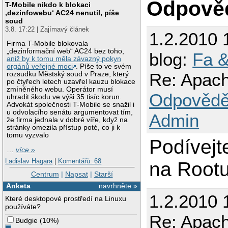
Odpově
T-Mobile nikdo k blokaci
‚dezinfowebu‘ AC24 nenutil, píše
soud
3.8. 17:22 | Zajímavý článek
1.2.2010 
Firma T-Mobile blokovala
„dezinformační web“ AC24 bez toho,
blog:
Fa &
aniž by k tomu měla závazný pokyn
orgánů veřejné moci
. Píše to ve svém
Re: Apache
rozsudku Městský soud v Praze, který
po čtyřech letech uzavřel kauzu blokace
zmíněného webu. Operátor musí
Odpovědě
uhradit škodu ve výši 35 tisíc korun.
Advokát společnosti T-Mobile se snažil i
u odvolacího senátu argumentovat tím,
Admin
že firma jednala v dobré víře, když na
stránky omezila přístup poté, co ji k
tomu vyzvalo
Podívejt
…
více »
Ladislav Hagara
|
Komentářů: 68
na Rootu
Centrum
|
Napsat
|
Starší
Anketa
navrhněte »
1.2.2010 
Které desktopové prostředí na Linuxu
používáte?
Re: Apache
Budgie
(
10%
)