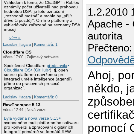
Vzhledem k tomu, že ChatGPT i Roblox
oznámily počet uživatelů nad prahovou
1.2.2010 
hodnotou DSA, je toto označení
„rozhodně možné“ a mohlo by „přijít
Apache - C
dříve či později“. On-line platformy a
vyhledávače zařazené na seznamy DSA
musejí
autorita
…
více »
Přečteno:
Ladislav Hagara
|
Komentářů: 1
Cloudflare OS
Odpovědě
včera 17:00 | Zajímavý software
Společnost Cloudflare
představila
Cloudflare OS
(
GitHub
), tj. open
Ahoj, por
source platformu navrženou pro
integraci umělé inteligence (agentů)
přímo do pracovních procesů
někdo, 
organizací.
Ladislav Hagara
|
Komentářů: 0
způsobe
RawTherapee 5.13
včera 12:44 | Nová verze
certifika
Byla vydána nová verze 5.13
svobodného multiplatformního softwaru
pomocí 
pro konverzi a zpracování digitálních
fotografií primárně ve formátů RAW