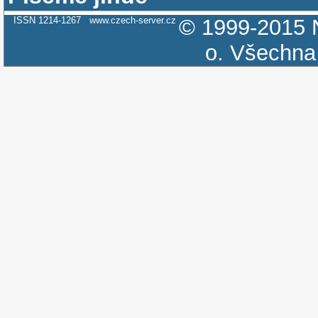
ISSN 1214-1267
www.czech-server.cz
© 1999-2015
o.
Všechna 