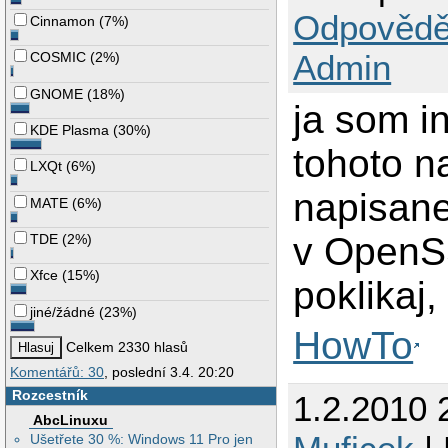
Odpovědě
Cinnamon
(
7%
)
Admin
COSMIC
(
2%
)
GNOME
(
18%
)
ja som i
KDE Plasma
(
30%
)
tohoto n
LXQt
(
6%
)
napisane
MATE
(
6%
)
v OpenSS
TDE
(
2%
)
Xfce
(
15%
)
poklikaj
jiné/žádné
(
23%
)
HowTo
Celkem 2330 hlasů
Komentářů: 30
, poslední 3.4. 20:20
Rozcestník
1.2.2010 
AbcLinuxu
Ušetřete 30 %: Windows 11 Pro jen