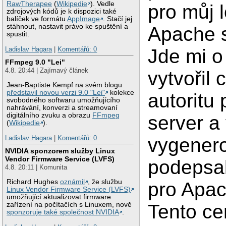
RawTherapee
(
Wikipedie
). Vedle
pro můj l
zdrojových kódů je k dispozici také
balíček ve formátu
AppImage
. Stačí jej
stáhnout, nastavit právo ke spuštění a
Apache s
spustit.
Ladislav Hagara
|
Komentářů: 0
Jde mi o
FFmpeg 9.0 "Lei"
4.8. 20:44 | Zajímavý článek
vytvořil c
Jean-Baptiste Kempf na svém blogu
představil novou verzi 9.0 "Lei"
kolekce
autoritu 
svobodného softwaru umožňujícího
nahrávání, konverzi a streamovaní
digitálního zvuku a obrazu
FFmpeg
server a 
(
Wikipedie
).
Ladislav Hagara
|
Komentářů: 0
vygenero
NVIDIA sponzorem služby Linux
Vendor Firmware Service (LVFS)
podepsal 
4.8. 20:11 | Komunita
Richard Hughes
oznámil
, že službu
pro Apac
Linux Vendor Firmware Service (LVFS)
umožňující aktualizovat firmware
zařízení na počítačích s Linuxem, nově
Tento cer
sponzoruje také společnost NVIDIA
.