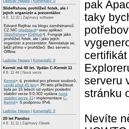
pak Apac
Ladislav Hagara
|
Komentářů: 0
SlideRshow, prohlížeč fotek, ale i
jejich organizér a prezentátor
taky byc
4.8. 12:22 | Zajímavý software
Edvard Rejthar na blogu zaměstnanců
potřebov
CZ.NIC
představil
svou aplikaci
SlideRshow
(
GitHub
). Funguje jako
vygener
prohlížeč fotek, ale i jako jejich
organizér a prezentátor. Neinstaluje se,
běží přímo v prohlížeči. Bez serveru.
certifiká
Offline.
Ladislav Hagara
|
Komentářů: 9
Explorer
Kermit má 45 let. Vydán C-Kermit 11
4.8. 11:44 | Nová verze
serveru 
Kermit
, tj. protokol pro přenos souborů,
vznikl před 45 lety
. Při této příležitosti
stránku 
byla po 15 letech od vydání poslední
stabilní verze 9.0.302 vydána
nová
stabilní verze 11
implementace
C-
Kermit
. S podporou IPv6.
Ladislav Hagara
|
Komentářů: 0
Nevíte 
20 let Pandoc
4.8. 11:11 | Zajímavý článek