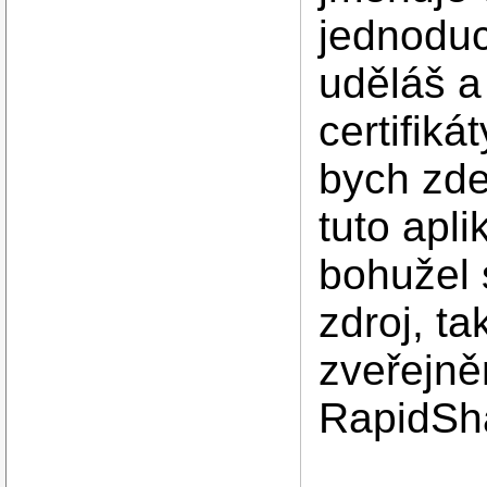
jednoduc
uděláš 
certifiká
bych zde
tuto apli
bohužel 
zdroj, t
zveřejně
RapidSh