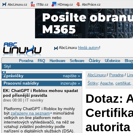
AbcLinuxu.cz
ITBiz.cz
HDmag.cz
AbcPráce.cz
AbcLinuxu
hledá autory
!
Poradna
FAQ
Hardware
Software
Články
Učebnice
Blog
Styl
×
AbcLinuxu
:/
Poradna
/
Lin
Zprávičky
napište »
Pracovní nabídky
inzerujte »
Štítky
:
Apache
,
certifikat
,
EK: ChatGPT i Roblox mohou spadat
Dotaz: 
pod přísnější pravidla
dnes 08:00 | IT novinky
Certifik
Platformy ChatGPT i Roblox by mohly
být
zařazeny na seznam
mimořádně
velkých on-line platforem nebo
internetových vyhledávačů, na něž se
autorita
vztahují zvláštní podmínky podle
nařízení o digitálních službách (DSA).