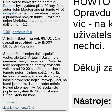
HOWTO
První verze konverzního nástroje
Pandoc
byla vydána před 20 lety. Jeho
Opravdu 
autor John MacFarlane při tomto výročí
rekapituluje
jednotlivé etapy vývoje
a přidávání nových funkcí – rozšíření
víc - na
nejen Markdownu a podporu mnoha
dalších formátů.
uživatels
|🇵🇸
|
Komentářů: 0
Virtuální Bastlírna vol. 65: Už vám
dorazil předobjednaný INDX?
nechci.
4.8. 00:55 | Pozvánky
Srpen přinesl nejen další spalující
vedro, ale také Virtuální Bastlírnu s
neméně žhavými novinkami. Využijte
Děkuji z
tedy předpovědi na deštivý čtvrteční
večer a od 20:00 se připojte online k
tomuto neformálnímu setkání kutilů,
techniků a vědců, kde se strahovskými
bastlíři proberete nejzajímavější věci, na
které jste narazili za poslední měsíc.
Pokud jde o novinky, řeč zcela jistě
přijde na systém INDX pro tiskárny
Průša, který na konci
Nástroje:
…
více »
bkralik
|
Komentářů: 0