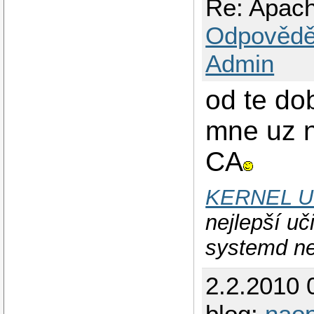
Re: Apache
Odpovědě
Admin
od te d
mne uz n
CA
KERNEL 
nejlepší uči
systemd ne
2.2.2010 
blog:
nao