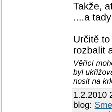
Takže, a
....a tad
Určitě t
rozbalit 
Věřící moho
byl ukřižov
nosit na kr
1.2.2010 
blog:
Smet