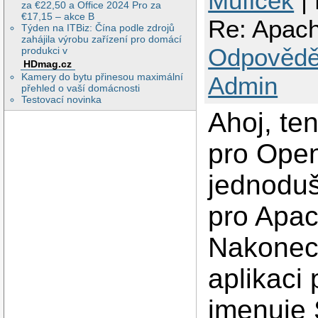
Muficek
| 
za €22,50 a Office 2024 Pro za
€17,15 – akce B
Re: Apache
Týden na ITBiz: Čína podle zdrojů
zahájila výrobu zařízení pro domácí
Odpovědě
produkci v
HDmag.cz
Kamery do bytu přinesou maximální
Admin
přehled o vaší domácnosti
Testovací novinka
Ahoj, ten
pro Ope
jednoduš
pro Apac
Nakonec
aplikaci
jmenuje 