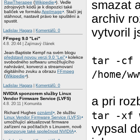
smazat 
RawTherapee
(
Wikipedie
). Vedle
zdrojových kódů je k dispozici také
balíček ve formátu
AppImage
. Stačí jej
archiv ro
stáhnout, nastavit právo ke spuštění a
spustit.
vytvoril 
Ladislav Hagara
|
Komentářů: 0
FFmpeg 9.0 "Lei"
4.8. 20:44 | Zajímavý článek
Jean-Baptiste Kempf na svém blogu
představil novou verzi 9.0 "Lei"
kolekce
tar -cf 
svobodného softwaru umožňujícího
nahrávání, konverzi a streamovaní
/home/ww
digitálního zvuku a obrazu
FFmpeg
(
Wikipedie
).
Ladislav Hagara
|
Komentářů: 0
NVIDIA sponzorem služby Linux
a pri roz
Vendor Firmware Service (LVFS)
4.8. 20:11 | Komunita
tar -xf 
Richard Hughes
oznámil
, že službu
Linux Vendor Firmware Service (LVFS)
umožňující aktualizovat firmware
vypsal d
zařízení na počítačích s Linuxem, nově
sponzoruje také společnost NVIDIA
.