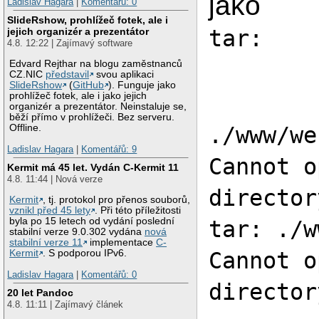
jako
Ladislav Hagara
|
Komentářů: 0
SlideRshow, prohlížeč fotek, ale i
tar:
jejich organizér a prezentátor
4.8. 12:22 | Zajímavý software
Edvard Rejthar na blogu zaměstnanců
CZ.NIC
představil
svou aplikaci
SlideRshow
(
GitHub
). Funguje jako
prohlížeč fotek, ale i jako jejich
organizér a prezentátor. Neinstaluje se,
běží přímo v prohlížeči. Bez serveru.
./www/we
Offline.
Ladislav Hagara
|
Komentářů: 9
Cannot o
Kermit má 45 let. Vydán C-Kermit 11
4.8. 11:44 | Nová verze
director
Kermit
, tj. protokol pro přenos souborů,
vznikl před 45 lety
. Při této příležitosti
byla po 15 letech od vydání poslední
tar: ./w
stabilní verze 9.0.302 vydána
nová
stabilní verze 11
implementace
C-
Cannot o
Kermit
. S podporou IPv6.
Ladislav Hagara
|
Komentářů: 0
director
20 let Pandoc
4.8. 11:11 | Zajímavý článek