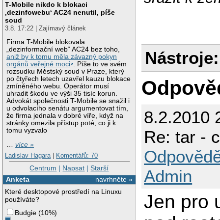
T-Mobile nikdo k blokaci
‚dezinfowebu‘ AC24 nenutil, píše
soud
3.8. 17:22 | Zajímavý článek
Firma T-Mobile blokovala
„dezinformační web“ AC24 bez toho,
Nástroje:
aniž by k tomu měla závazný pokyn
orgánů veřejné moci
. Píše to ve svém
rozsudku Městský soud v Praze, který
po čtyřech letech uzavřel kauzu blokace
Odpově
zmíněného webu. Operátor musí
uhradit škodu ve výši 35 tisíc korun.
Advokát společnosti T-Mobile se snažil i
u odvolacího senátu argumentovat tím,
8.2.2010 
že firma jednala v dobré víře, když na
stránky omezila přístup poté, co ji k
tomu vyzvalo
Re: tar - 
…
více »
Odpovědě
Ladislav Hagara
|
Komentářů: 70
Centrum
|
Napsat
|
Starší
Admin
Anketa
navrhněte »
Které desktopové prostředí na Linuxu
Jen pro 
používáte?
Budgie
(
10%
)