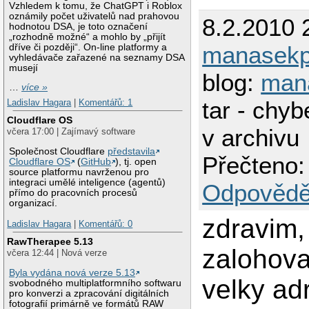
Vzhledem k tomu, že ChatGPT i Roblox
oznámily počet uživatelů nad prahovou
8.2.2010 
hodnotou DSA, je toto označení
„rozhodně možné“ a mohlo by „přijít
manasek
dříve či později“. On-line platformy a
vyhledávače zařazené na seznamy DSA
musejí
blog:
man
…
více »
tar - chyb
Ladislav Hagara
|
Komentářů: 1
Cloudflare OS
v archivu
včera 17:00 | Zajímavý software
Společnost Cloudflare
představila
Přečteno:
Cloudflare OS
(
GitHub
), tj. open
source platformu navrženou pro
integraci umělé inteligence (agentů)
Odpovědě
přímo do pracovních procesů
organizací.
zdravim,
Ladislav Hagara
|
Komentářů: 0
RawTherapee 5.13
zalohova
včera 12:44 | Nová verze
Byla vydána nová verze 5.13
velky ad
svobodného multiplatformního softwaru
pro konverzi a zpracování digitálních
fotografií primárně ve formátů RAW