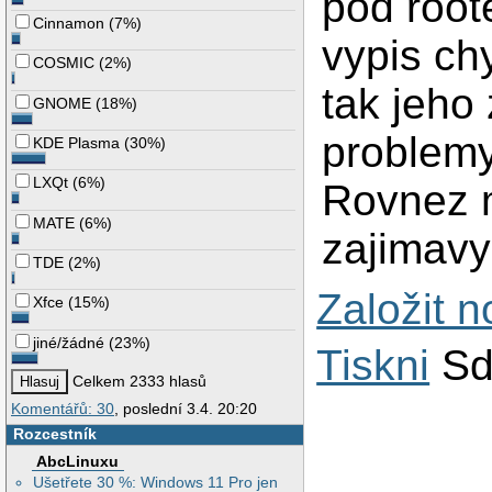
pod root
Cinnamon
(
7%
)
vypis ch
COSMIC
(
2%
)
tak jeho
GNOME
(
18%
)
problemy
KDE Plasma
(
30%
)
LXQt
(
6%
)
Rovnez m
MATE
(
6%
)
zajimavy
TDE
(
2%
)
Založit 
Xfce
(
15%
)
jiné/žádné
(
23%
)
Tiskni
Sd
Celkem 2333 hlasů
Komentářů: 30
, poslední 3.4. 20:20
Rozcestník
AbcLinuxu
Ušetřete 30 %: Windows 11 Pro jen