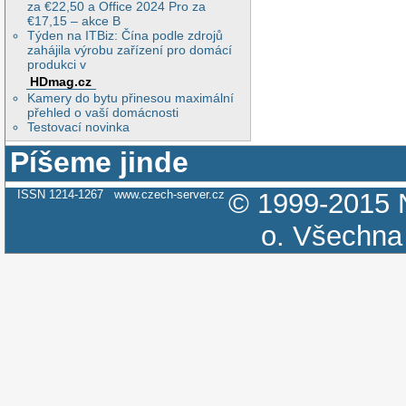
za €22,50 a Office 2024 Pro za
€17,15 – akce B
Týden na ITBiz: Čína podle zdrojů
zahájila výrobu zařízení pro domácí
produkci v
HDmag.cz
Kamery do bytu přinesou maximální
přehled o vaší domácnosti
Testovací novinka
Píšeme jinde
ISSN 1214-1267
www.czech-server.cz
© 1999-2015
o.
Všechna 