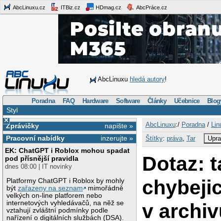
AbcLinuxu.cz
ITBiz.cz
HDmag.cz
AbcPráce.cz
AbcLinuxu
hledá autory
!
Poradna
FAQ
Hardware
Software
Články
Učebnice
Blog
Styl
×
AbcLinuxu
:/
Poradna
/
Lin
Zprávičky
napište »
Pracovní nabídky
inzerujte »
Štítky
:
práva
,
Tar
Upra
EK: ChatGPT i Roblox mohou spadat
Dotaz: t
pod přísnější pravidla
dnes 08:00 | IT novinky
chybeji
Platformy ChatGPT i Roblox by mohly
být
zařazeny na seznam
mimořádně
velkých on-line platforem nebo
internetových vyhledávačů, na něž se
v archi
vztahují zvláštní podmínky podle
nařízení o digitálních službách (DSA).