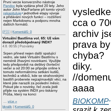
První verze konverzního nástroje
Pandoc
byla vydána před 20 lety. Jeho
vysledke
autor John MacFarlane při tomto výročí
rekapituluje
jednotlivé etapy vývoje
a přidávání nových funkcí – rozšíření
cca o 70
nejen Markdownu a podporu mnoha
dalších formátů.
archiv j
|🇵🇸
|
Komentářů: 0
Virtuální Bastlírna vol. 65: Už vám
prava by
dorazil předobjednaný INDX?
4.8. 00:55 | Pozvánky
chyba?
Srpen přinesl nejen další spalující
vedro, ale také Virtuální Bastlírnu s
neméně žhavými novinkami. Využijte
diky.
tedy předpovědi na deštivý čtvrteční
večer a od 20:00 se připojte online k
tomuto neformálnímu setkání kutilů,
//domenu
techniků a vědců, kde se strahovskými
bastlíři proberete nejzajímavější věci, na
které jste narazili za poslední měsíc.
aaaa
Pokud jde o novinky, řeč zcela jistě
přijde na systém INDX pro tiskárny
Průša, který na konci
BIOKOMP
…
více »
bkralik
|
Komentářů: 0
srazit k z