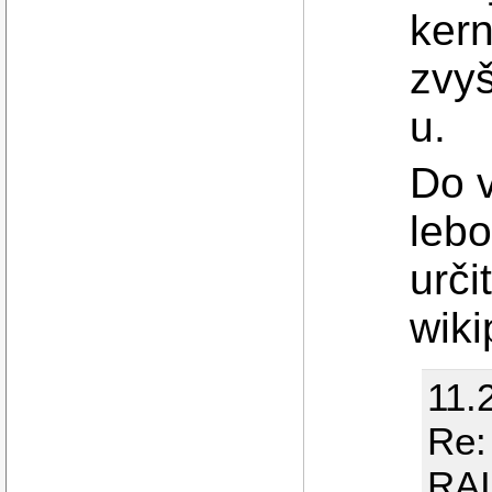
kern
zvyš
u.
Do v
lebo
urči
wiki
11.
Re:
RAI