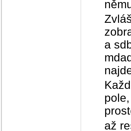
němu 
Zvláš
zobr
a sdb
mdad
najde
Každ
pole
prost
až re