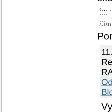
Gave u
....

...

...

ALERT!
Pom
11
Re
RA
Od
Bl
Vy