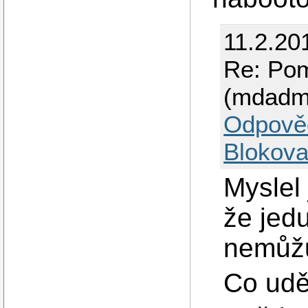
11.2.20
Re: Pom
(mdadm
Odpově
Blokova
Myslel 
že jedu
nemůžu
Co udě