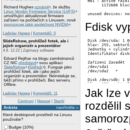
md1 : active raid1
      1172608 bloc
Richard Hughes
oznámil
, že službu
Linux Vendor Firmware Service (LVFS)
unused devices: no
umožňující aktualizovat firmware
zařízení na počítačích s Linuxem, nově
Fdisk vyp
sponzoruje také společnost NVIDIA
.
Ladislav Hagara
|
Komentářů: 0
Disk /dev/sda: 1 0
SlideRshow, prohlížeč fotek, ale i
hlav: 255, sektorů
jejich organizér a prezentátor
Jednotky = cylindr
4.8. 12:22 | Zajímavý software
Identifikátor disk
Edvard Rejthar na blogu zaměstnanců
Zařízení Zavádět  
CZ.NIC
představil
svou aplikaci
/dev/sda1         
SlideRshow
(
GitHub
). Funguje jako
/dev/sda2   *     
prohlížeč fotek, ale i jako jejich
organizér a prezentátor. Neinstaluje se,
Disk /dev/sdb: 1 0
běží přímo v prohlížeči. Bez serveru.
hlav: 255, sektorů
Offline.
Jednotky = cylindr
Jak lze 
Identifikátor disk
Ladislav Hagara
|
Komentářů: 11
Centrum
|
Napsat
|
Starší
Zařízení Zavádět  
rozdělil 
/dev/sdb1         
Anketa
navrhněte »
/dev/sdb2   *     
Které desktopové prostředí na Linuxu
samorozp
Disk /dev/md1: 1 2
používáte?
hlav: 2, sektorů n
Budgie
(
10%
)
Jednotky = cylindr