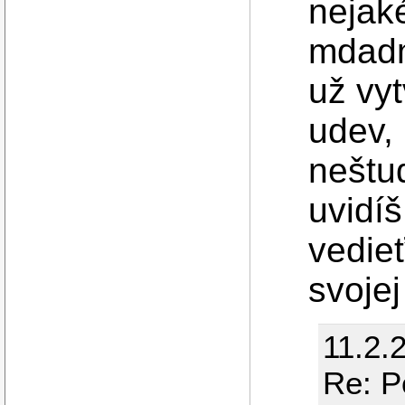
nejak
mdadm
už vy
udev,
neštu
uvidíš
vedieť
svoje
11.2.
Re: P