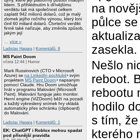
újmy, které její platformy působí mladým
na novějš
lidem. S přihlédnutím k dřívějšímu
verdiktu tak má společnost celkem
zaplatit 942 milionů dolarů, což je malý
půlce se
zlomek jejího ročního výnosu, který loni
činil 60 miliard dolarů. Čtvrteční verdikt
firmě také nařizuje, aby změnila způsob,
aktualiz
jakým její
…
více »
zasekla.
Ladislav Hagara
|
Komentářů: 8
MS Paint Doom
Nešlo nic
včera 12:44 | Humor
Mark Russinovich (CTO v Microsoft
reboot. 
Azure) se
na LinkedIn pochlubil
svým
projektem
MS Paint Doom
napsaným
pomocí Claude. Hru Doom umožňuje
rebootu 
hrát v programu Malování (Microsoft
Paint). Malování funguje jako monitor.
Herní engine (ViZDoom) běží na pozadí
hodilo d
a každý vykreslený snímek hry vkládá
automaticky přes schránku (clipboard)
do Malování.
s tím, ž
Ladislav Hagara
|
Komentářů: 2
kterého 
EK: ChatGPT i Roblox mohou spadat
pod přísnější pravidla