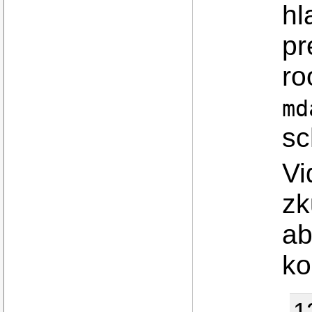
hl
pr
ro
md
sc
Vi
zk
ab
ko
1