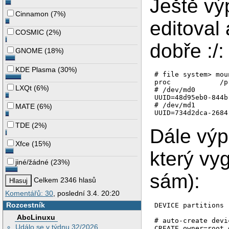
Ještě výp
Identifikátor disk
Cinnamon
(
7%
)
Na disku /dev/md1 
editoval a
COSMIC
(
2%
)
dobře :/:
GNOME
(
18%
)
KDE Plasma
(
30%
)
# file system> mou
proc            /p
LXQt
(
6%
)
# /dev/md0

UUID=48d95eb0-844b
# /dev/md1

MATE
(
6%
)
TDE
(
2%
)
Dále výp
Xfce
(
15%
)
který vyg
jiné/žádné
(
23%
)
sám):
Celkem 2346 hlasů
Komentářů: 30
, poslední 3.4. 20:20
Rozcestník
DEVICE partitions

AbcLinuxu
# auto-create devi
Událo se v týdnu 32/2026
CREATE owner=root 