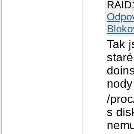
RAID
Odpo
Bloko
Tak 
staré
doins
nody 
/pro
s di
nemu