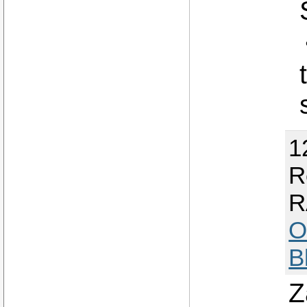
1
R
R
O
B
Z