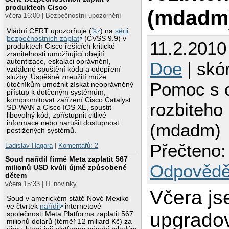
produktech Cisco
(mdadm
včera 16:00 | Bezpečnostní upozornění
Vládní CERT upozorňuje (
𝕏
) na
sérii
bezpečnostních záplat
(CVSS 9.9) v
11.2.2010
produktech Cisco řešících kritické
zranitelnosti umožňující obejití
autentizace, eskalaci oprávnění,
Doe
| skó
vzdálené spuštění kódu a odepření
služby. Úspěšné zneužití může
Pomoc s 
útočníkům umožnit získat neoprávněný
přístup k dotčeným systémům,
kompromitovat zařízení Cisco Catalyst
rozbiteho
SD-WAN a Cisco IOS XE, spustit
libovolný kód, zpřístupnit citlivé
informace nebo narušit dostupnost
(mdadm)
postižených systémů.
Přečteno:
Ladislav Hagara
|
Komentářů: 2
Soud nařídil firmě Meta zaplatit 567
Odpovědě
milionů USD kvůli újmě způsobené
dětem
včera 15:33 | IT novinky
Včera j
Soud v americkém státě Nové Mexiko
ve čtvrtek
nařídil
internetové
upgradov
společnosti Meta Platforms zaplatit 567
milionů dolarů (téměř 12 miliard Kč) za