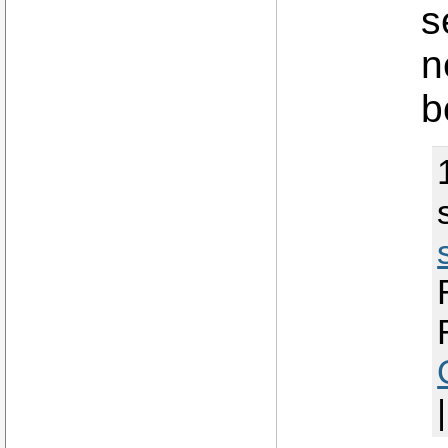
s
n
b