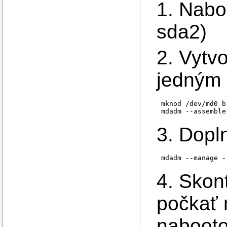
1. Naboo
sda2)
2. Vytv
jedným 
mknod /dev/md0 b 
mdadm --assemble
3. Dopln
mdadm --manage -
4. Skon
počkať 
nabooto