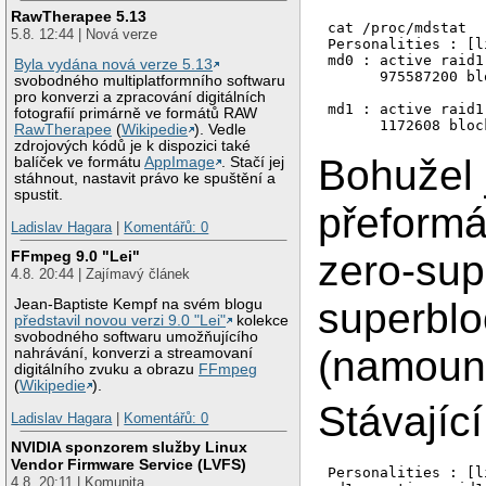
RawTherapee 5.13
cat /proc/mdstat

5.8. 12:44 | Nová verze
Personalities : [l
md0 : active raid1
Byla vydána nová verze 5.13
      975587200 bl
svobodného multiplatformního softwaru
pro konverzi a zpracování digitálních
md1 : active raid1
fotografií primárně ve formátů RAW
      1172608 bloc
RawTherapee
(
Wikipedie
). Vedle
zdrojových kódů je k dispozici také
Bohužel
balíček ve formátu
AppImage
. Stačí jej
stáhnout, nastavit právo ke spuštění a
spustit.
přeformá
Ladislav Hagara
|
Komentářů: 0
FFmpeg 9.0 "Lei"
zero-sup
4.8. 20:44 | Zajímavý článek
superblo
Jean-Baptiste Kempf na svém blogu
představil novou verzi 9.0 "Lei"
kolekce
svobodného softwaru umožňujícího
(namoun
nahrávání, konverzi a streamovaní
digitálního zvuku a obrazu
FFmpeg
(
Wikipedie
).
Stávající
Ladislav Hagara
|
Komentářů: 0
NVIDIA sponzorem služby Linux
Vendor Firmware Service (LVFS)
Personalities : [l
4.8. 20:11 | Komunita