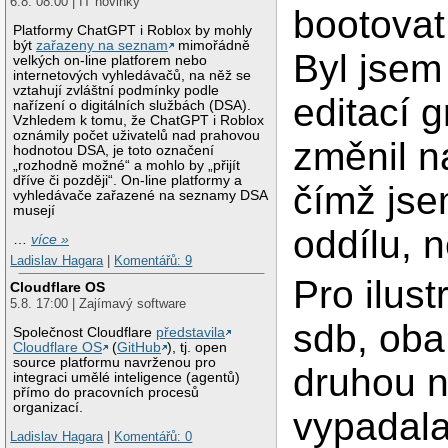
6.8. 08:00 | IT novinky
bootovat
Platformy ChatGPT i Roblox by mohly
být
zařazeny na seznam
mimořádně
Byl jsem
velkých on-line platforem nebo
internetových vyhledávačů, na něž se
vztahují zvláštní podmínky podle
editací 
nařízení o digitálních službách (DSA).
Vzhledem k tomu, že ChatGPT i Roblox
oznámily počet uživatelů nad prahovou
změnil 
hodnotou DSA, je toto označení
„rozhodně možné“ a mohlo by „přijít
dříve či později“. On-line platformy a
čímž js
vyhledávače zařazené na seznamy DSA
musejí
oddílu, 
…
více »
Ladislav Hagara
|
Komentářů: 9
Pro ilust
Cloudflare OS
5.8. 17:00 | Zajímavý software
sdb, oba
Společnost Cloudflare
představila
Cloudflare OS
(
GitHub
), tj. open
source platformu navrženou pro
druhou n
integraci umělé inteligence (agentů)
přímo do pracovních procesů
organizací.
vypadala
Ladislav Hagara
|
Komentářů: 0