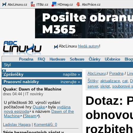
AbcLinuxu.cz
ITBiz.cz
HDmag.cz
AbcPráce.cz
AbcLinuxu
hledá autory
!
Poradna
FAQ
Hardware
Software
Články
Učebnice
Blog
Styl
×
AbcLinuxu
:/
Poradna
/
Lin
Zprávičky
napište »
Štítky
:
aktualizace
,
cat
,
D
Pracovní nabídky
inzerujte »
server
,
skript
,
souborové 
Quake: Dawn of the Machine
dnes 04:44 | IT novinky
Dotaz: 
U příležitosti 30. výročí vydání
počítačové hry
Quake
byla
vydána
obnovo
nová epizoda
s názvem
Dawn of the
Machine
(
Steam
).
rozbite
Ladislav Hagara
|
Komentářů: 0
Série bezpečnostních záplat v