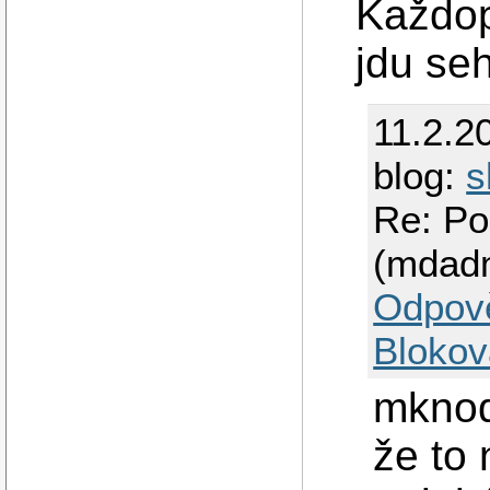
Každop
jdu seh
11.2.2
blog:
s
Re: Po
(mdad
Odpov
Blokov
mknod
že to