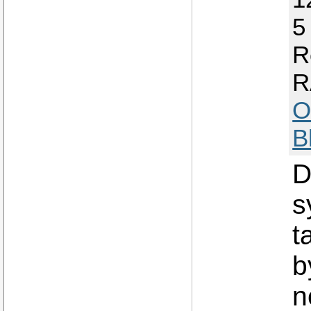
5
R
R
O
B
D
s
t
b
n