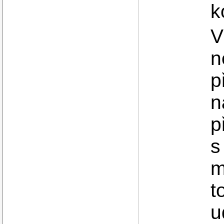
k
V
n
p
n
p
s
m
t
u