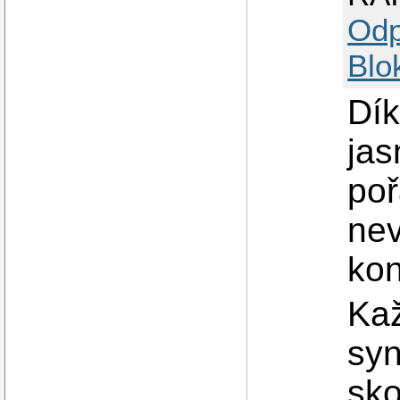
Odp
Blo
Dík
jas
poř
nev
kon
Ka
syn
sko