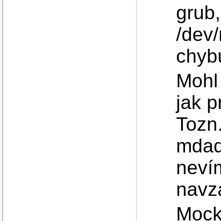
grub
/dev
chyb
Mohl 
jak p
Tozn.
mdad
nevím
navzá
Mock