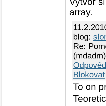
Vytvor s
array.
11.2.201
blog:
slo
Re: Pomo
(mdadm
Odpověd
Blokovat
To on p
Teoretic