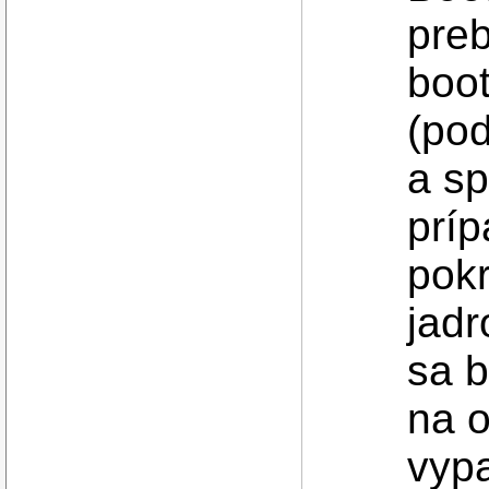
preb
boot
(pod
a sp
príp
pokr
jadr
sa b
na o
vypa