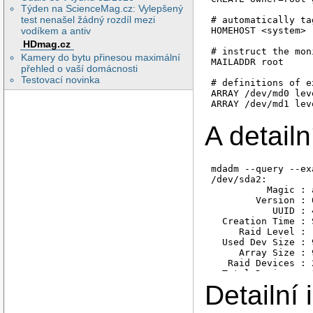
Týden na ScienceMag.cz: Vylepšený
test nenašel žádný rozdíl mezi
# automatically ta
HOMEHOST <system>

vodíkem a antiv
HDmag.cz
# instruct the mon
Kamery do bytu přinesou maximální
MAILADDR root

přehled o vaší domácnosti
Testovací novinka
# definitions of e
ARRAY /dev/md0 lev
A detailn
mdadm --query --ex
/dev/sda2:

          Magic : 
        Version : 
           UUID : 
  Creation Time : 
     Raid Level : r
  Used Dev Size : 
     Array Size : 
   Raid Devices : 2
  Total Devices : 2
Preferred Minor : 0
Detailní 
    Update Time : 