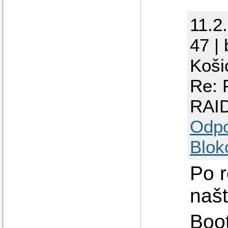
11.2
47 |
Koši
Re: 
RAI
Odp
Blok
Po r
našt
Boo