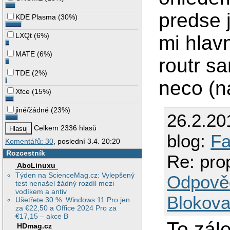
predse 
KDE Plasma
(
30%
)
LXQt
(
6%
)
mi hlavn
MATE
(
6%
)
routr s
TDE
(
2%
)
neco (na
Xfce
(
15%
)
jiné/žádné
(
23%
)
26.2.20
Celkem 2336 hlasů
blog:
Fa
Komentářů: 30
, poslední 3.4. 20:20
Rozcestník
Re: pro
AbcLinuxu
Týden na ScienceMag.cz: Vylepšený
Odpově
test nenašel žádný rozdíl mezi
vodíkem a antiv
Blokova
Ušetřete 30 %: Windows 11 Pro jen
za €22,50 a Office 2024 Pro za
€17,15 – akce B
To zál
HDmag.cz