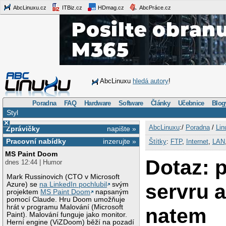
AbcLinuxu.cz
ITBiz.cz
HDmag.cz
AbcPráce.cz
AbcLinuxu
hledá autory
!
Poradna
FAQ
Hardware
Software
Články
Učebnice
Blog
Styl
×
AbcLinuxu
:/
Poradna
/
Lin
Zprávičky
napište »
Pracovní nabídky
inzerujte »
Štítky
:
FTP
,
Internet
,
LAN
MS Paint Doom
Dotaz: 
dnes 12:44 | Humor
Mark Russinovich (CTO v Microsoft
servru a
Azure) se
na LinkedIn pochlubil
svým
projektem
MS Paint Doom
napsaným
pomocí Claude. Hru Doom umožňuje
hrát v programu Malování (Microsoft
natem
Paint). Malování funguje jako monitor.
Herní engine (ViZDoom) běží na pozadí