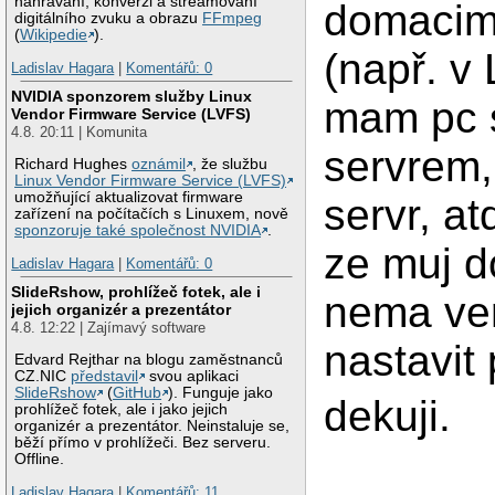
nahrávání, konverzi a streamovaní
domacim
digitálního zvuku a obrazu
FFmpeg
(
Wikipedie
).
(např. v
Ladislav Hagara
|
Komentářů: 0
NVIDIA sponzorem služby Linux
mam pc 
Vendor Firmware Service (LVFS)
4.8. 20:11 | Komunita
servrem,
Richard Hughes
oznámil
, že službu
Linux Vendor Firmware Service (LVFS)
umožňující aktualizovat firmware
servr, a
zařízení na počítačích s Linuxem, nově
sponzoruje také společnost NVIDIA
.
ze muj d
Ladislav Hagara
|
Komentářů: 0
SlideRshow, prohlížeč fotek, ale i
nema ver
jejich organizér a prezentátor
4.8. 12:22 | Zajímavý software
nastavit
Edvard Rejthar na blogu zaměstnanců
CZ.NIC
představil
svou aplikaci
SlideRshow
(
GitHub
). Funguje jako
dekuji.
prohlížeč fotek, ale i jako jejich
organizér a prezentátor. Neinstaluje se,
běží přímo v prohlížeči. Bez serveru.
Offline.
Ladislav Hagara
|
Komentářů: 11