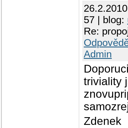
26.2.201
57 | blog:
Re: propo
Odpovědě
Admin
Doporuc
triviali
znovuprip
samozre
Zdenek