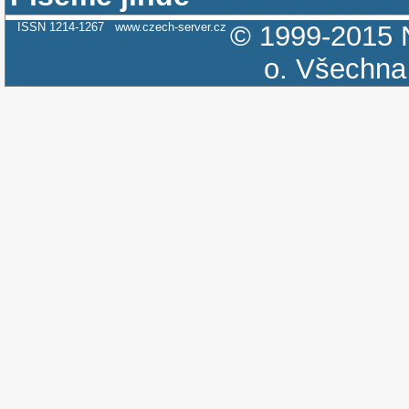
ISSN 1214-1267
www.czech-server.cz
© 1999-2015
o.
Všechna 