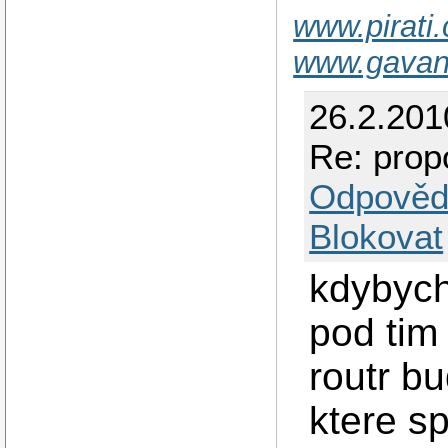
www.pirati.
www.gavan
26.2.201
Re: prop
Odpověd
Blokovat
kdybych
pod tim
routr bu
ktere sp