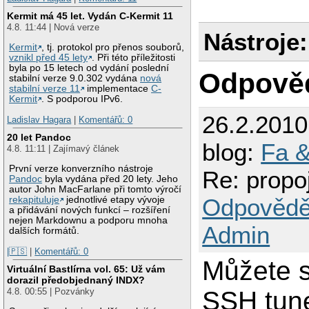
Kermit má 45 let. Vydán C-Kermit 11
4.8. 11:44 | Nová verze
Nástroje:
Kermit
, tj. protokol pro přenos souborů,
vznikl před 45 lety
. Při této příležitosti
byla po 15 letech od vydání poslední
Odpově
stabilní verze 9.0.302 vydána
nová
stabilní verze 11
implementace
C-
Kermit
. S podporou IPv6.
26.2.201
Ladislav Hagara
|
Komentářů: 0
20 let Pandoc
blog:
Fa &
4.8. 11:11 | Zajímavý článek
První verze konverzního nástroje
Re: propo
Pandoc
byla vydána před 20 lety. Jeho
autor John MacFarlane při tomto výročí
Odpovědě
rekapituluje
jednotlivé etapy vývoje
a přidávání nových funkcí – rozšíření
nejen Markdownu a podporu mnoha
Admin
dalších formátů.
|🇵🇸
|
Komentářů: 0
Můžete s
Virtuální Bastlírna vol. 65: Už vám
dorazil předobjednaný INDX?
4.8. 00:55 | Pozvánky
SSH tune