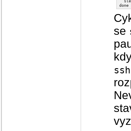
  sle
Cyk
se
pau
kdy
ssh
roz
Nev
sta
vyz