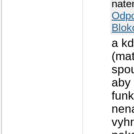
nat
Odp
Blok
a kd
(ma
spou
aby 
funk
nen
vyh