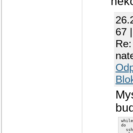
neko
26.
67 
Re:
nat
Odp
Blo
Mys
bud
while
do

  ssh