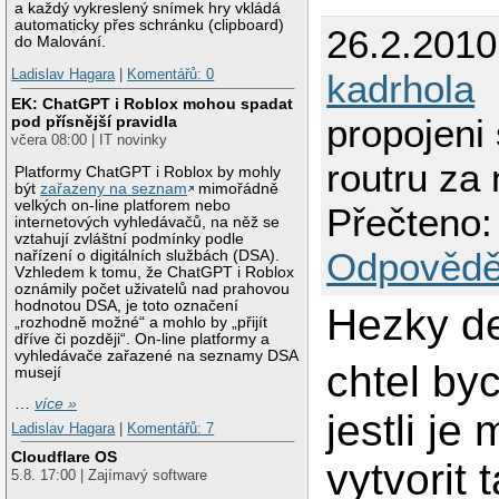
a každý vykreslený snímek hry vkládá
automaticky přes schránku (clipboard)
26.2.2010
do Malování.
Ladislav Hagara
|
Komentářů: 0
kadrhola
EK: ChatGPT i Roblox mohou spadat
propojeni
pod přísnější pravidla
včera 08:00 | IT novinky
routru za
Platformy ChatGPT i Roblox by mohly
být
zařazeny na seznam
mimořádně
velkých on-line platforem nebo
Přečteno:
internetových vyhledávačů, na něž se
vztahují zvláštní podmínky podle
Odpovědě
nařízení o digitálních službách (DSA).
Vzhledem k tomu, že ChatGPT i Roblox
oznámily počet uživatelů nad prahovou
hodnotou DSA, je toto označení
Hezky d
„rozhodně možné“ a mohlo by „přijít
dříve či později“. On-line platformy a
vyhledávače zařazené na seznamy DSA
chtel by
musejí
…
více »
jestli je
Ladislav Hagara
|
Komentářů: 7
Cloudflare OS
vytvorit 
5.8. 17:00 | Zajímavý software