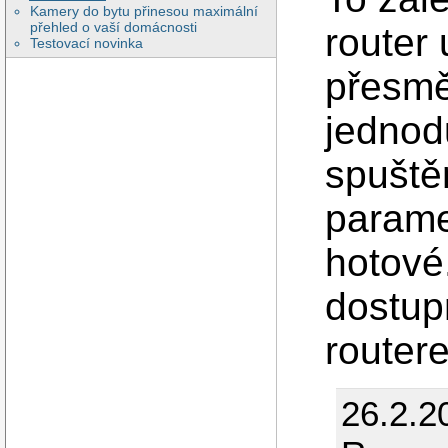
Kamery do bytu přinesou maximální
přehled o vaší domácnosti
router
Testovací novinka
přesmě
jednod
spuště
parame
hotové
dostup
router
26.2.2