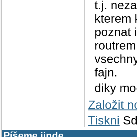
t.j. nez
kterem 
poznat 
routrem
vsechny
fajn.
diky mo
Založit 
Tiskni
Sd
Píšeme jinde