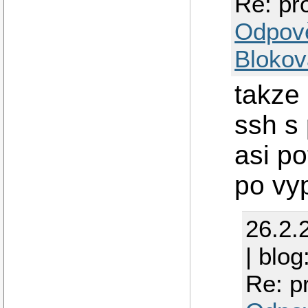
Re: pr
Odpov
Blokov
takze 
ssh s
asi po
po vy
26.2.
| blog
Re: p