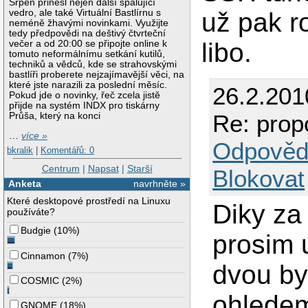
Srpen přinesl nejen další spalující
vedro, ale také Virtuální Bastlírnu s
už pak r
neméně žhavými novinkami. Využijte
tedy předpovědi na deštivý čtvrteční
libo.
večer a od 20:00 se připojte online k
tomuto neformálnímu setkání kutilů,
techniků a vědců, kde se strahovskými
bastlíři proberete nejzajímavější věci, na
které jste narazili za poslední měsíc.
26.2.201
Pokud jde o novinky, řeč zcela jistě
přijde na systém INDX pro tiskárny
Re: prop
Průša, který na konci
…
více »
Odpověd
bkralik
|
Komentářů: 0
Centrum
|
Napsat
|
Starší
Blokovat
Anketa
navrhněte »
Které desktopové prostředí na Linuxu
Diky za
používáte?
Budgie
(
10%
)
prosim u
Cinnamon
(
7%
)
dvou by 
COSMIC
(
2%
)
ohledem
GNOME
(
18%
)