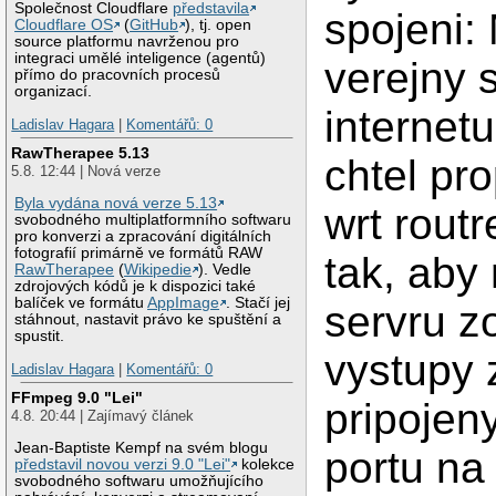
Společnost Cloudflare
představila
spojeni
Cloudflare OS
(
GitHub
), tj. open
source platformu navrženou pro
integraci umělé inteligence (agentů)
verejny 
přímo do pracovních procesů
organizací.
internet
Ladislav Hagara
|
Komentářů: 0
RawTherapee 5.13
chtel pr
5.8. 12:44 | Nová verze
Byla vydána nová verze 5.13
wrt rout
svobodného multiplatformního softwaru
pro konverzi a zpracování digitálních
fotografií primárně ve formátů RAW
tak, aby
RawTherapee
(
Wikipedie
). Vedle
zdrojových kódů je k dispozici také
balíček ve formátu
AppImage
. Stačí jej
servru z
stáhnout, nastavit právo ke spuštění a
spustit.
vystupy 
Ladislav Hagara
|
Komentářů: 0
FFmpeg 9.0 "Lei"
pripojen
4.8. 20:44 | Zajímavý článek
Jean-Baptiste Kempf na svém blogu
portu n
představil novou verzi 9.0 "Lei"
kolekce
svobodného softwaru umožňujícího