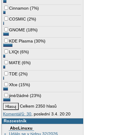
Cinnamon
(
7%
)
COSMIC
(
2%
)
GNOME
(
18%
)
KDE Plasma
(
30%
)
LXQt
(
6%
)
MATE
(
6%
)
TDE
(
2%
)
Xfce
(
15%
)
jiné/žádné
(
23%
)
Celkem 2350 hlasů
Komentářů: 30
, poslední 3.4. 20:20
Rozcestník
AbcLinuxu
Událo se v týdnu 32/2026