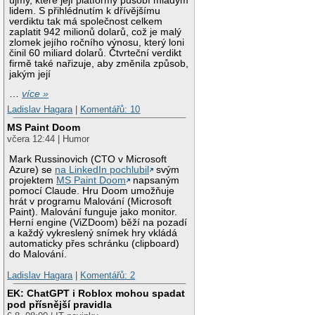
újmy, které její platformy působí mladým
lidem. S přihlédnutím k dřívějšímu
verdiktu tak má společnost celkem
zaplatit 942 milionů dolarů, což je malý
zlomek jejího ročního výnosu, který loni
činil 60 miliard dolarů. Čtvrteční verdikt
firmě také nařizuje, aby změnila způsob,
jakým její
…
více »
Ladislav Hagara
|
Komentářů: 10
MS Paint Doom
včera 12:44 | Humor
Mark Russinovich (CTO v Microsoft
Azure) se
na LinkedIn pochlubil
svým
projektem
MS Paint Doom
napsaným
pomocí Claude. Hru Doom umožňuje
hrát v programu Malování (Microsoft
Paint). Malování funguje jako monitor.
Herní engine (ViZDoom) běží na pozadí
a každý vykreslený snímek hry vkládá
automaticky přes schránku (clipboard)
do Malování.
Ladislav Hagara
|
Komentářů: 2
EK: ChatGPT i Roblox mohou spadat
pod přísnější pravidla