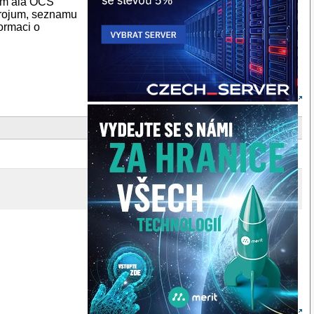
tem ala OCS
trojum, seznamu
formaci o