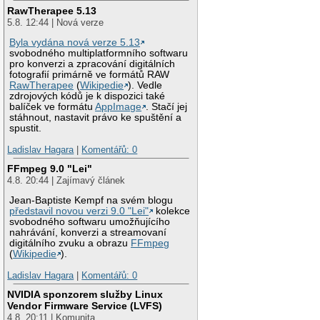
RawTherapee 5.13
5.8. 12:44 | Nová verze
Byla vydána nová verze 5.13
svobodného multiplatformního softwaru
pro konverzi a zpracování digitálních
fotografií primárně ve formátů RAW
RawTherapee
(
Wikipedie
). Vedle
zdrojových kódů je k dispozici také
balíček ve formátu
AppImage
. Stačí jej
stáhnout, nastavit právo ke spuštění a
spustit.
Ladislav Hagara
|
Komentářů: 0
FFmpeg 9.0 "Lei"
4.8. 20:44 | Zajímavý článek
Jean-Baptiste Kempf na svém blogu
představil novou verzi 9.0 "Lei"
kolekce
svobodného softwaru umožňujícího
nahrávání, konverzi a streamovaní
digitálního zvuku a obrazu
FFmpeg
(
Wikipedie
).
Ladislav Hagara
|
Komentářů: 0
NVIDIA sponzorem služby Linux
Vendor Firmware Service (LVFS)
4.8. 20:11 | Komunita