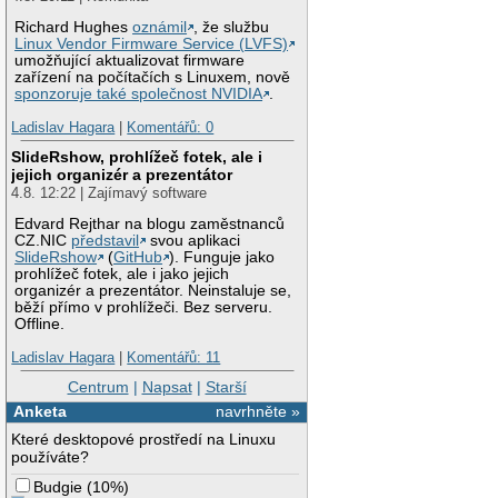
Richard Hughes
oznámil
, že službu
Linux Vendor Firmware Service (LVFS)
umožňující aktualizovat firmware
zařízení na počítačích s Linuxem, nově
sponzoruje také společnost NVIDIA
.
Ladislav Hagara
|
Komentářů: 0
SlideRshow, prohlížeč fotek, ale i
jejich organizér a prezentátor
4.8. 12:22 | Zajímavý software
Edvard Rejthar na blogu zaměstnanců
CZ.NIC
představil
svou aplikaci
SlideRshow
(
GitHub
). Funguje jako
prohlížeč fotek, ale i jako jejich
organizér a prezentátor. Neinstaluje se,
běží přímo v prohlížeči. Bez serveru.
Offline.
Ladislav Hagara
|
Komentářů: 11
Centrum
|
Napsat
|
Starší
Anketa
navrhněte »
Které desktopové prostředí na Linuxu
používáte?
Budgie
(
10%
)