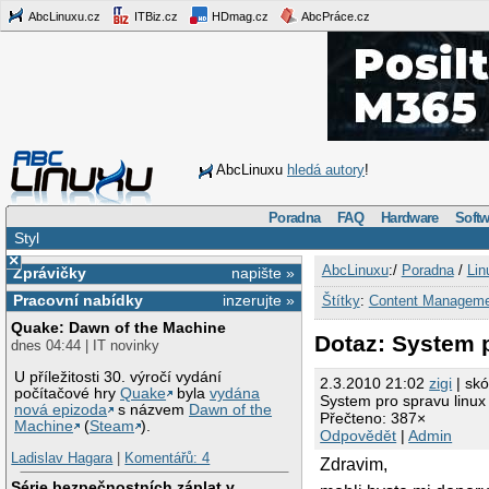
AbcLinuxu.cz
ITBiz.cz
HDmag.cz
AbcPráce.cz
AbcLinuxu
hledá autory
!
Poradna
FAQ
Hardware
Softw
Styl
×
AbcLinuxu
:/
Poradna
/
Lin
Zprávičky
napište »
Pracovní nabídky
inzerujte »
Štítky
:
Content Managem
Quake: Dawn of the Machine
Dotaz: System p
dnes 04:44 | IT novinky
U příležitosti 30. výročí vydání
2.3.2010 21:02
zigi
| skó
počítačové hry
Quake
byla
vydána
System pro spravu linux
nová epizoda
s názvem
Dawn of the
Přečteno: 387×
Machine
(
Steam
).
Odpovědět
|
Admin
Ladislav Hagara
|
Komentářů: 4
Zdravim,
Série bezpečnostních záplat v