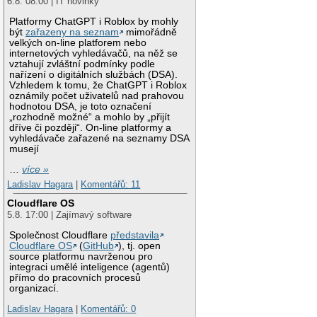
6.8. 08:00 | IT novinky
Platformy ChatGPT i Roblox by mohly
být
zařazeny na seznam
mimořádně
velkých on-line platforem nebo
internetových vyhledávačů, na něž se
vztahují zvláštní podmínky podle
nařízení o digitálních službách (DSA).
Vzhledem k tomu, že ChatGPT i Roblox
oznámily počet uživatelů nad prahovou
hodnotou DSA, je toto označení
„rozhodně možné“ a mohlo by „přijít
dříve či později“. On-line platformy a
vyhledávače zařazené na seznamy DSA
musejí
…
více »
Ladislav Hagara
|
Komentářů: 11
Cloudflare OS
5.8. 17:00 | Zajímavý software
Společnost Cloudflare
představila
Cloudflare OS
(
GitHub
), tj. open
source platformu navrženou pro
integraci umělé inteligence (agentů)
přímo do pracovních procesů
organizací.
Ladislav Hagara
|
Komentářů: 0