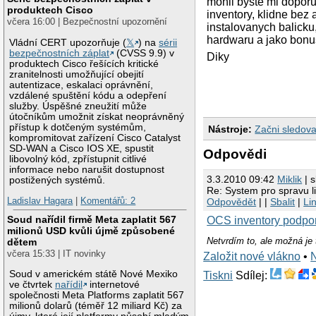
mohli byste mi doporu
produktech Cisco
inventory, klidne bez
včera 16:00 | Bezpečnostní upozornění
instalovanych balicku
hardwaru a jako bonus
Vládní CERT upozorňuje (
𝕏
) na
sérii
bezpečnostních záplat
(CVSS 9.9) v
Diky
produktech Cisco řešících kritické
zranitelnosti umožňující obejití
autentizace, eskalaci oprávnění,
vzdálené spuštění kódu a odepření
služby. Úspěšné zneužití může
útočníkům umožnit získat neoprávněný
přístup k dotčeným systémům,
Nástroje:
Začni sledova
kompromitovat zařízení Cisco Catalyst
SD-WAN a Cisco IOS XE, spustit
Odpovědi
libovolný kód, zpřístupnit citlivé
informace nebo narušit dostupnost
3.3.2010 09:42
Miklik
| s
postižených systémů.
Re: System pro spravu l
Ladislav Hagara
|
Komentářů: 2
Odpovědět
| |
Sbalit
|
Li
Soud nařídil firmě Meta zaplatit 567
OCS inventory podp
milionů USD kvůli újmě způsobené
Netvrdím to, ale možná je 
dětem
včera 15:33 | IT novinky
Založit nové vlákno
•
Soud v americkém státě Nové Mexiko
Tiskni
Sdílej:
ve čtvrtek
nařídil
internetové
společnosti Meta Platforms zaplatit 567
milionů dolarů (téměř 12 miliard Kč) za