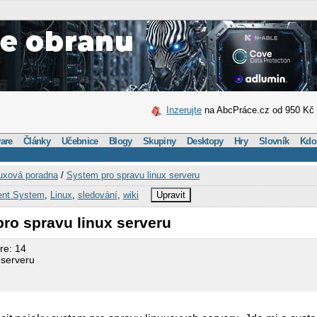
Inzerujte
na AbcPráce.cz od 950 Kč
are
Články
Učebnice
Blogy
Skupiny
Desktopy
Hry
Slovník
Kdo
uxová poradna
/
System pro spravu linux serveru
ent System
,
Linux
,
sledování
,
wiki
Upravit
ro spravu linux serveru
re: 14
 serveru