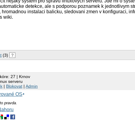
cit nejaky system pro spravu linuxovych serveru. Jde mi o sys
 automaticke detekce, ale s podporou poznamek k jednotlivym s
, hromadnou instalaci balicku, sledovani zmen v konfiguraci, in
 wiki.
t
(3)
?
kóre: 27 | Krnov
inux serveru
nk
|
Blokovat
|
Admin
orované OS
to pravda.
Nahoru