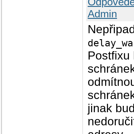
Odpovědě
Admin
Nepřipad
delay_wa
Postfixu 
schránek
odmítnou
schránek
jinak bu
nedoruči