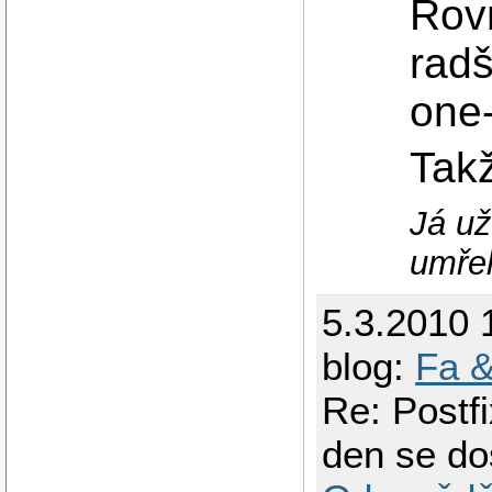
Rovn
radš
one-
Takž
Já už
umřel
5.3.2010 
blog:
Fa &
Re: Postf
den se do