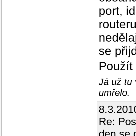
port, 
routeru
nedělaj
se přij
Použít
Já už tu
umřelo.
8.3.201
Re: Pos
den se 