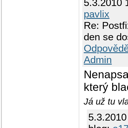
5.3.2010 
pavlix
Re: Postf
den se do
Odpovědě
Admin
Nenapsal
který bl
Já už tu vl
5.3.2010