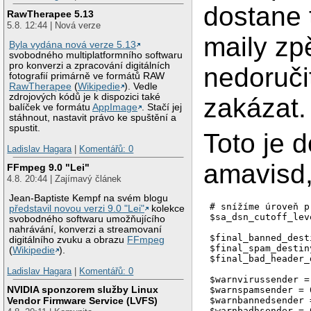
dostane 
RawTherapee 5.13
5.8. 12:44 | Nová verze
maily zp
Byla vydána nová verze 5.13
svobodného multiplatformního softwaru
pro konverzi a zpracování digitálních
nedoručit
fotografií primárně ve formátů RAW
RawTherapee
(
Wikipedie
). Vedle
zdrojových kódů je k dispozici také
zakázat.
balíček ve formátu
AppImage
. Stačí jej
stáhnout, nastavit právo ke spuštění a
spustit.
Toto je 
Ladislav Hagara
|
Komentářů: 0
amavisd,
FFmpeg 9.0 "Lei"
4.8. 20:44 | Zajímavý článek
Jean-Baptiste Kempf na svém blogu
# snížíme úroveň p
představil novou verzi 9.0 "Lei"
kolekce
$sa_dsn_cutoff_lev
svobodného softwaru umožňujícího
nahrávání, konverzi a streamovaní
$final_banned_dest
digitálního zvuku a obrazu
FFmpeg
$final_spam_destin
(
Wikipedie
).
$final_bad_header_
Ladislav Hagara
|
Komentářů: 0
$warnvirussender = 
NVIDIA sponzorem služby Linux
$warnspamsender = 0
$warnbannedsender =
Vendor Firmware Service (LVFS)
$warnbadhsender = 0