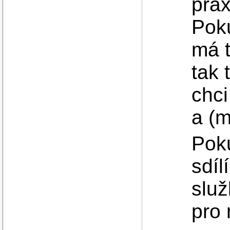
prax
Pok
má t
tak 
chci
a (m
Poku
sdíl
služ
pro