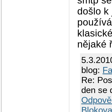
smtp ser
došlo k
používá
klasické
nějaké ř
5.3.201
blog:
Fa
Re: Pos
den se 
Odpově
Blokova