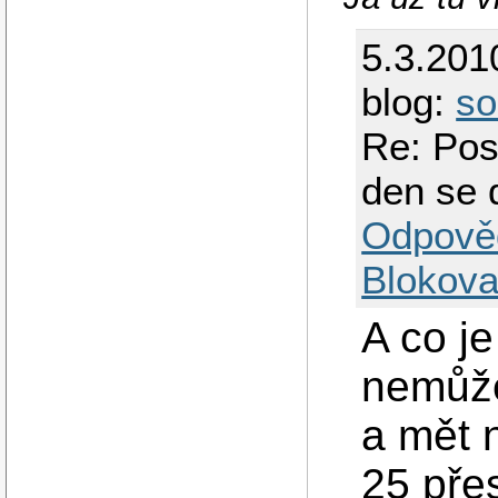
5.3.201
blog:
so
Re: Pos
den se 
Odpově
Blokova
A co j
nemůže
a mět 
25 pře