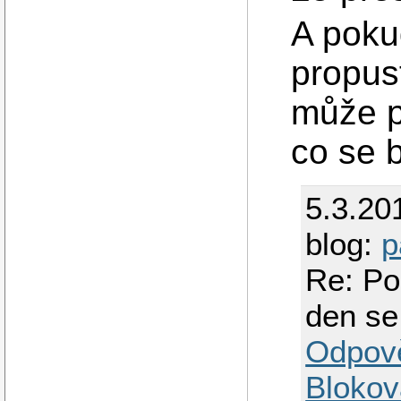
A poku
propus
může p
co se 
5.3.20
blog:
p
Re: Po
den se
Odpov
Blokov