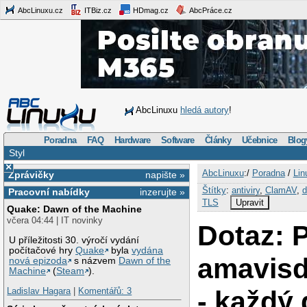
AbcLinuxu.cz
ITBiz.cz
HDmag.cz
AbcPráce.cz
AbcLinuxu
hledá autory
!
Poradna
FAQ
Hardware
Software
Články
Učebnice
Blog
Styl
×
AbcLinuxu
:/
Poradna
/
Lin
Zprávičky
napište »
Štítky
:
antiviry
,
ClamAV
,
Pracovní nabídky
inzerujte »
TLS
Upravit
Quake: Dawn of the Machine
včera 04:44 | IT novinky
Dotaz: P
U příležitosti 30. výročí vydání
počítačové hry
Quake
byla
vydána
amavisd
nová epizoda
s názvem
Dawn of the
Machine
(
Steam
).
- každý
Ladislav Hagara
|
Komentářů: 3