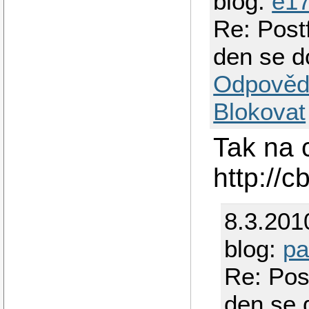
blog:
e1
Re: Post
den se d
Odpověd
Blokovat
Tak na c
http://c
8.3.201
blog:
pa
Re: Pos
den se 