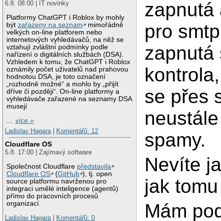
zapnutá 
6.8. 08:00 | IT novinky
Platformy ChatGPT i Roblox by mohly
pro smtp,
být
zařazeny na seznam
mimořádně
velkých on-line platforem nebo
internetových vyhledávačů, na něž se
zapnutá
vztahují zvláštní podmínky podle
nařízení o digitálních službách (DSA).
Vzhledem k tomu, že ChatGPT i Roblox
kontrola,
oznámily počet uživatelů nad prahovou
hodnotou DSA, je toto označení
„rozhodně možné“ a mohlo by „přijít
se přes 
dříve či později“. On-line platformy a
vyhledávače zařazené na seznamy DSA
musejí
neustále
…
více »
Ladislav Hagara
|
Komentářů: 12
spamy.
Cloudflare OS
5.8. 17:00 | Zajímavý software
Nevíte j
Společnost Cloudflare
představila
Cloudflare OS
(
GitHub
), tj. open
jak tomu
source platformu navrženou pro
integraci umělé inteligence (agentů)
přímo do pracovních procesů
organizací.
Mám pode
Ladislav Hagara
|
Komentářů: 0