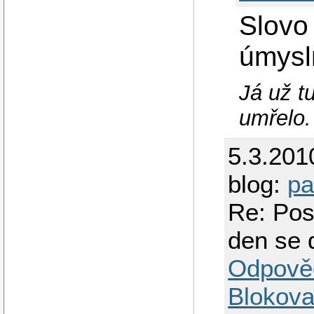
Slovo
úmysl
Já už t
umřelo.
5.3.201
blog:
pa
Re: Pos
den se 
Odpově
Blokova