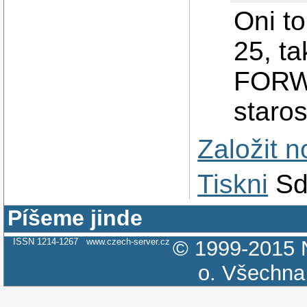
Oni to
25, t
FORW
staros
Založit 
Tiskni
Sd
Píšeme jinde
ISSN 1214-1267
www.czech-server.cz
© 1999-2015
o.
Všechna 