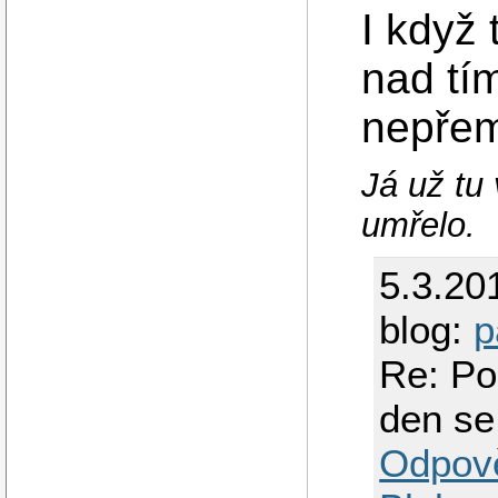
I když
nad tí
nepřemý
Já už tu
umřelo.
5.3.20
blog:
p
Re: Po
den se
Odpov