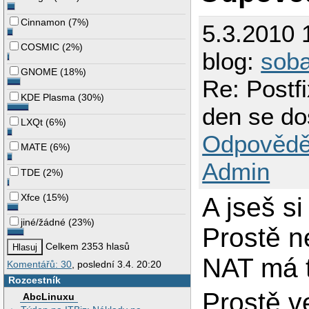
queue_directory = 
Cinnamon
(
7%
)
# pro jaké adresy 
5.3.2010 
mydestination = lo
mynetworks = 192.1
COSMIC
(
2%
)
blog:
sob
# Příjem mailů

GNOME
(
18%
)
smtpd_recipient_re
Re: Postf
# nastavíme skupin
KDE Plasma
(
30%
)
setgid_group = post
den se do
LXQt
(
6%
)
# Limit paralelníh
Odpovědě
local_destination_
MATE
(
6%
)
default_destinatio
Admin
# nedovolíme odesí
TDE
(
2%
)
smtpd_sasl_securit
Xfce
(
15%
)
A jseš si
# povolíme sasl př
smtpd_sasl_auth_en
smtpd_sasl_local_d
jiné/žádné
(
23%
)
Prostě n
broken_sasl_auth_c
Celkem 2353 hlasů
# TLS parametry

NAT má t
#smtpd_tls_cert_fi
Komentářů: 30
, poslední 3.4. 20:20
#smtpd_tls_key_fil
Rozcestník
#smtpd_use_tls = ye
#smtpd_tls_auth_on
Prostě 
AbcLinuxu
#smtpd_tls_session