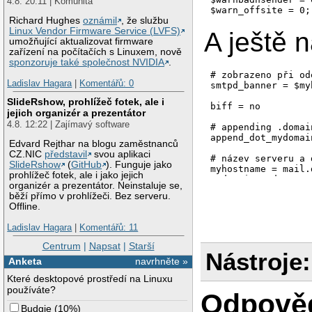
4.8. 20:11 | Komunita
Richard Hughes
oznámil
, že službu
Linux Vendor Firmware Service (LVFS)
A ještě n
umožňující aktualizovat firmware
zařízení na počítačích s Linuxem, nově
sponzoruje také společnost NVIDIA
.
# zobrazeno při od
Ladislav Hagara
|
Komentářů: 0
smtpd_banner = $my
SlideRshow, prohlížeč fotek, ale i
biff = no

jejich organizér a prezentátor
4.8. 12:22 | Zajímavý software
# appending .domai
append_dot_mydomai
Edvard Rejthar na blogu zaměstnanců
CZ.NIC
představil
svou aplikaci
# název serveru a 
SlideRshow
(
GitHub
). Funguje jako
myhostname = mail.
prohlížeč fotek, ale i jako jejich
mydomain = domena.c
organizér a prezentátor. Neinstaluje se,
běží přímo v prohlížeči. Bez serveru.
# aliasy

Offline.
alias_maps = hash:
alias_database = h
Ladislav Hagara
|
Komentářů: 11
# virtuální účty

Centrum
|
Napsat
|
Starší
#virtual_maps = ha
Nástroje:
Anketa
navrhněte »
# kam se ukládají 
Které desktopové prostředí na Linuxu
mail_spool_directo
používáte?
Odpově
# kam se ukládají 
Budgie
(
10%
)