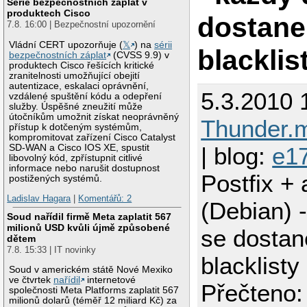
Série bezpečnostních záplat v
produktech Cisco
dostane
7.8. 16:00 | Bezpečnostní upozornění
Vládní CERT upozorňuje (
𝕏
) na
sérii
blacklis
bezpečnostních záplat
(CVSS 9.9) v
produktech Cisco řešících kritické
zranitelnosti umožňující obejití
autentizace, eskalaci oprávnění,
5.3.2010 
vzdálené spuštění kódu a odepření
služby. Úspěšné zneužití může
útočníkům umožnit získat neoprávněný
Thunder.
přístup k dotčeným systémům,
kompromitovat zařízení Cisco Catalyst
| blog:
e1
SD-WAN a Cisco IOS XE, spustit
libovolný kód, zpřístupnit citlivé
informace nebo narušit dostupnost
Postfix +
postižených systémů.
Ladislav Hagara
|
Komentářů: 2
(Debian) 
Soud nařídil firmě Meta zaplatit 567
milionů USD kvůli újmě způsobené
se dostan
dětem
7.8. 15:33 | IT novinky
blacklisty
Soud v americkém státě Nové Mexiko
ve čtvrtek
nařídil
internetové
Přečteno:
společnosti Meta Platforms zaplatit 567
milionů dolarů (téměř 12 miliard Kč) za