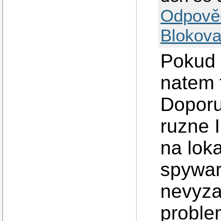
Odpově
Blokova
Pokud 
natem t
Doporu
ruzne 
na loka
spywar
nevyza
proble