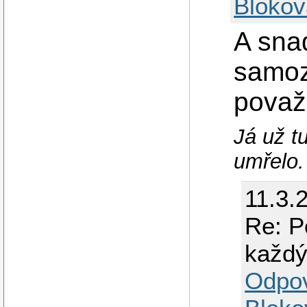
Blokov
A snad
samoz
považ
Já už t
umřelo.
11.3.
Re: P
každý
Odpo