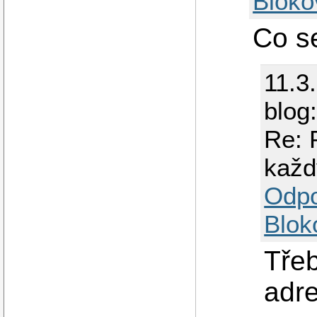
Bloko
Co se
11.3
blog
Re: 
každ
Odp
Blok
Třeb
adre