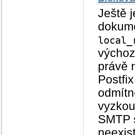
Ještě 
dokume
local_
výchoz
právě 
Postfi
odmítno
vyzkou
SMTP s
neexist