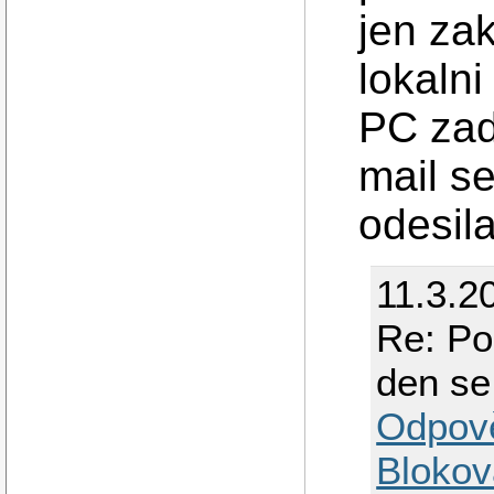
jen za
lokalni
PC zad
mail se
odesila
11.3.2
Re: Po
den se
Odpov
Blokov