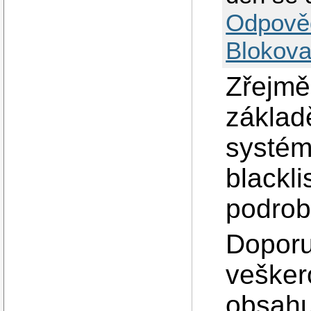
Odpově
Blokova
Zřejmě 
základ
systém
blackl
podrob
Doporu
vešker
obsahu