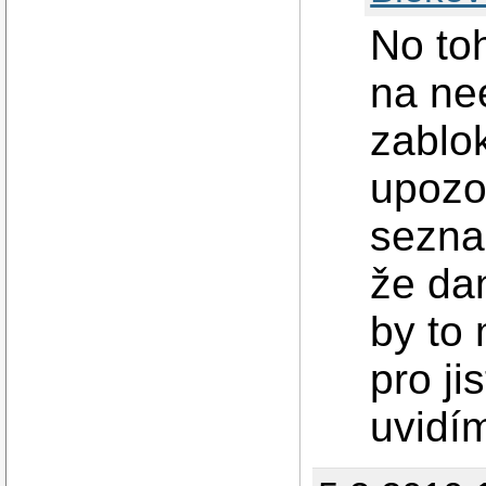
No toh
na nee
zablok
upozo
sezna
že dan
by to
pro ji
uvidí