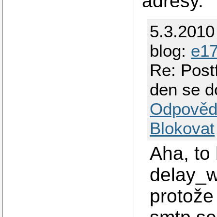
adresy.
5.3.2010
blog:
e1
Re: Post
den se d
Odpověd
Blokovat
Aha, to
delay_w
protože