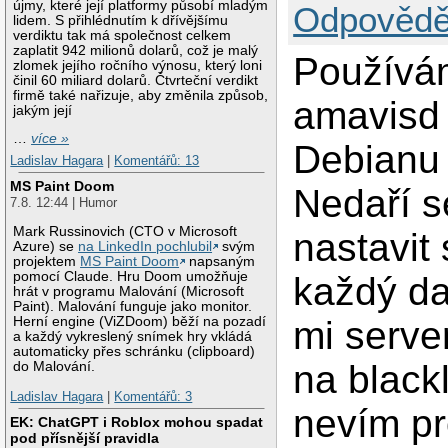
újmy, které její platformy působí mladým
Odpovědě
lidem. S přihlédnutím k dřívějšímu
verdiktu tak má společnost celkem
zaplatit 942 milionů dolarů, což je malý
Používám
zlomek jejího ročního výnosu, který loni
činil 60 miliard dolarů. Čtvrteční verdikt
firmě také nařizuje, aby změnila způsob,
amavisd
jakým její
…
více »
Debianu
Ladislav Hagara
|
Komentářů: 13
MS Paint Doom
Nedaří s
7.8. 12:44 | Humor
Mark Russinovich (CTO v Microsoft
nastavit
Azure) se
na LinkedIn pochlubil
svým
projektem
MS Paint Doom
napsaným
pomocí Claude. Hru Doom umožňuje
každý da
hrát v programu Malování (Microsoft
Paint). Malování funguje jako monitor.
mi serve
Herní engine (ViZDoom) běží na pozadí
a každý vykreslený snímek hry vkládá
automaticky přes schránku (clipboard)
na blackl
do Malování.
Ladislav Hagara
|
Komentářů: 3
nevím pr
EK: ChatGPT i Roblox mohou spadat
pod přísnější pravidla