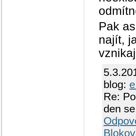
odmítn
Pak asi
najít, 
vznikaj
5.3.20
blog:
e
Re: Po
den se
Odpov
Blokov