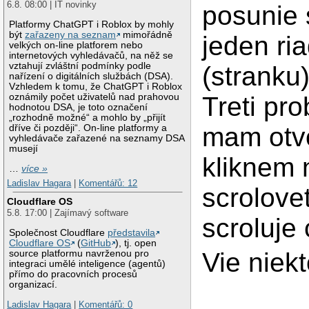
6.8. 08:00 | IT novinky
posunie 
Platformy ChatGPT i Roblox by mohly
být
zařazeny na seznam
mimořádně
jeden ri
velkých on-line platforem nebo
internetových vyhledávačů, na něž se
vztahují zvláštní podmínky podle
(stranku
nařízení o digitálních službách (DSA).
Vzhledem k tomu, že ChatGPT i Roblox
Treti pr
oznámily počet uživatelů nad prahovou
hodnotou DSA, je toto označení
„rozhodně možné“ a mohlo by „přijít
mam otv
dříve či později“. On-line platformy a
vyhledávače zařazené na seznamy DSA
musejí
kliknem 
…
více »
Ladislav Hagara
|
Komentářů: 12
scrolove
Cloudflare OS
5.8. 17:00 | Zajímavý software
scroluje
Společnost Cloudflare
představila
Cloudflare OS
(
GitHub
), tj. open
Vie niekt
source platformu navrženou pro
integraci umělé inteligence (agentů)
přímo do pracovních procesů
organizací.
Ladislav Hagara
|
Komentářů: 0