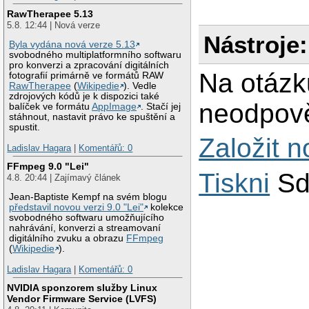
RawTherapee 5.13
5.8. 12:44 | Nová verze
Nástroje:
Byla vydána nová verze 5.13
svobodného multiplatformního softwaru
pro konverzi a zpracování digitálních
Na otázk
fotografií primárně ve formátů RAW
RawTherapee
(
Wikipedie
). Vedle
zdrojových kódů je k dispozici také
neodpově
balíček ve formátu
AppImage
. Stačí jej
stáhnout, nastavit právo ke spuštění a
spustit.
Založit 
Ladislav Hagara
|
Komentářů: 0
FFmpeg 9.0 "Lei"
Tiskni
Sd
4.8. 20:44 | Zajímavý článek
Jean-Baptiste Kempf na svém blogu
představil novou verzi 9.0 "Lei"
kolekce
svobodného softwaru umožňujícího
nahrávání, konverzi a streamovaní
digitálního zvuku a obrazu
FFmpeg
(
Wikipedie
).
Ladislav Hagara
|
Komentářů: 0
NVIDIA sponzorem služby Linux
Vendor Firmware Service (LVFS)