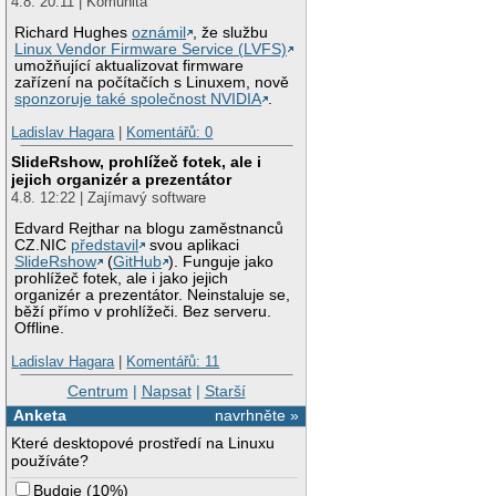
4.8. 20:11 | Komunita
Richard Hughes
oznámil
, že službu
Linux Vendor Firmware Service (LVFS)
umožňující aktualizovat firmware
zařízení na počítačích s Linuxem, nově
sponzoruje také společnost NVIDIA
.
Ladislav Hagara
|
Komentářů: 0
SlideRshow, prohlížeč fotek, ale i
jejich organizér a prezentátor
4.8. 12:22 | Zajímavý software
Edvard Rejthar na blogu zaměstnanců
CZ.NIC
představil
svou aplikaci
SlideRshow
(
GitHub
). Funguje jako
prohlížeč fotek, ale i jako jejich
organizér a prezentátor. Neinstaluje se,
běží přímo v prohlížeči. Bez serveru.
Offline.
Ladislav Hagara
|
Komentářů: 11
Centrum
|
Napsat
|
Starší
Anketa
navrhněte »
Které desktopové prostředí na Linuxu
používáte?
Budgie
(
10%
)