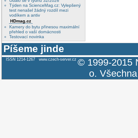
Událo se v týdnu 32/2026
Týden na ScienceMag.cz: Vylepšený
test nenašel žádný rozdíl mezi
vodíkem a antiv
HDmag.cz
Kamery do bytu přinesou maximální
přehled o vaší domácnosti
Testovací novinka
Píšeme jinde
ISSN 1214-1267
www.czech-server.cz
© 1999-2015
o.
Všechna 