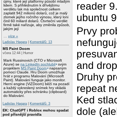
újmy, které její platformy působí mladým
reader 9
lidem. S přihlédnutím k dřívějšímu
verdiktu tak má společnost celkem
zaplatit 942 milionů dolarů, což je malý
ubuntu 9.
zlomek jejího ročního výnosu, který loni
činil 60 miliard dolarů. Čtvrteční verdikt
firmě také nařizuje, aby změnila způsob,
Prvy pro
jakým její
…
více »
nefunguj
Ladislav Hagara
|
Komentářů: 13
MS Paint Doom
presuvan
včera 12:44 | Humor
Mark Russinovich (CTO v Microsoft
and drop
Azure) se
na LinkedIn pochlubil
svým
projektem
MS Paint Doom
napsaným
pomocí Claude. Hru Doom umožňuje
Druhy pr
hrát v programu Malování (Microsoft
Paint). Malování funguje jako monitor.
Herní engine (ViZDoom) běží na pozadí
repeat n
a každý vykreslený snímek hry vkládá
automaticky přes schránku (clipboard)
do Malování.
Ked stla
Ladislav Hagara
|
Komentářů: 3
dole (ale
EK: ChatGPT i Roblox mohou spadat
pod přísnější pravidla