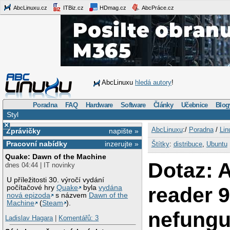
AbcLinuxu.cz
ITBiz.cz
HDmag.cz
AbcPráce.cz
AbcLinuxu
hledá autory
!
Poradna
FAQ
Hardware
Software
Články
Učebnice
Blog
Styl
×
AbcLinuxu
:/
Poradna
/
Lin
Zprávičky
napište »
Pracovní nabídky
inzerujte »
Štítky
:
distribuce
,
Ubuntu
Quake: Dawn of the Machine
Dotaz: 
dnes 04:44 | IT novinky
U příležitosti 30. výročí vydání
reader 9
počítačové hry
Quake
byla
vydána
nová epizoda
s názvem
Dawn of the
Machine
(
Steam
).
nefungu
Ladislav Hagara
|
Komentářů: 3