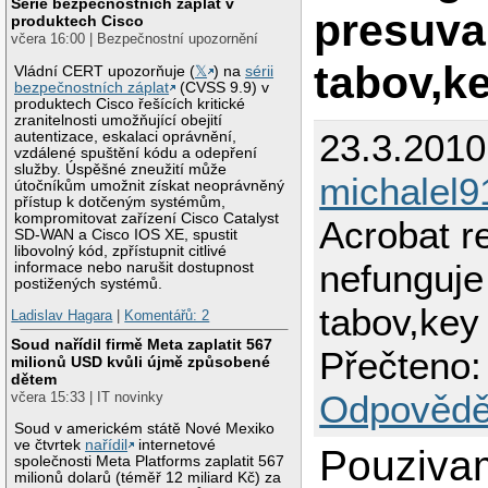
Série bezpečnostních záplat v
presuva
produktech Cisco
včera 16:00 | Bezpečnostní upozornění
tabov,ke
Vládní CERT upozorňuje (
𝕏
) na
sérii
bezpečnostních záplat
(CVSS 9.9) v
produktech Cisco řešících kritické
zranitelnosti umožňující obejití
23.3.2010
autentizace, eskalaci oprávnění,
vzdálené spuštění kódu a odepření
služby. Úspěšné zneužití může
michalel9
útočníkům umožnit získat neoprávněný
přístup k dotčeným systémům,
kompromitovat zařízení Cisco Catalyst
Acrobat r
SD-WAN a Cisco IOS XE, spustit
libovolný kód, zpřístupnit citlivé
nefunguje
informace nebo narušit dostupnost
postižených systémů.
tabov,key 
Ladislav Hagara
|
Komentářů: 2
Soud nařídil firmě Meta zaplatit 567
Přečteno:
milionů USD kvůli újmě způsobené
dětem
Odpovědě
včera 15:33 | IT novinky
Soud v americkém státě Nové Mexiko
ve čtvrtek
nařídil
internetové
Pouziva
společnosti Meta Platforms zaplatit 567
milionů dolarů (téměř 12 miliard Kč) za