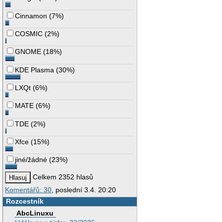
Cinnamon
(
7%
)
COSMIC
(
2%
)
GNOME
(
18%
)
KDE Plasma
(
30%
)
LXQt
(
6%
)
MATE
(
6%
)
TDE
(
2%
)
Xfce
(
15%
)
jiné/žádné
(
23%
)
Celkem 2352 hlasů
Komentářů: 30
, poslední 3.4. 20:20
Rozcestník
AbcLinuxu