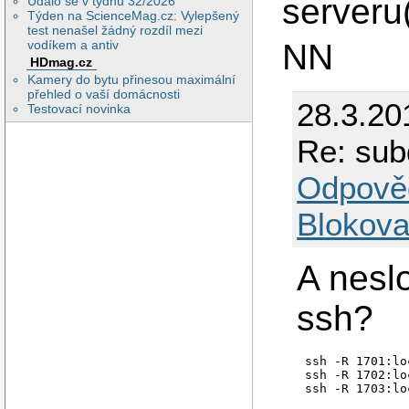
serveru(
Událo se v týdnu 32/2026
Týden na ScienceMag.cz: Vylepšený
test nenašel žádný rozdíl mezi
vodíkem a antiv
NN
HDmag.cz
Kamery do bytu přinesou maximální
přehled o vaší domácnosti
28.3.20
Testovací novinka
Re: sub
Odpově
Blokova
A neslo
ssh?
ssh -R 1701:lo
ssh -R 1702:lo
ssh -R 1703:lo