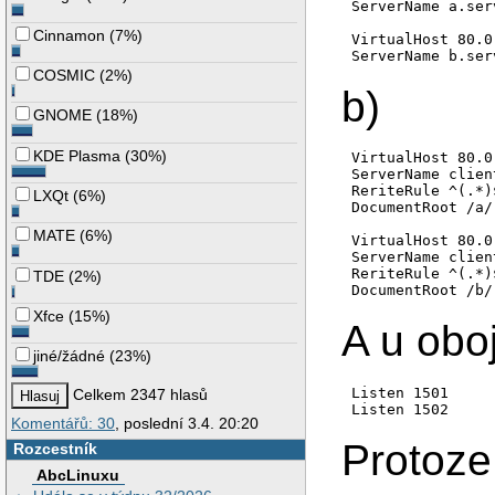
ServerName a.ser
Cinnamon
(
7%
)
VirtualHost 80.0
COSMIC
(
2%
)
b)
GNOME
(
18%
)
KDE Plasma
(
30%
)
VirtualHost 80.0
ServerName clien
ReriteRule ^(.*)
LXQt
(
6%
)
DocumentRoot /a/

MATE
(
6%
)
VirtualHost 80.0
ServerName clien
ReriteRule ^(.*)
TDE
(
2%
)
Xfce
(
15%
)
A u oboj
jiné/žádné
(
23%
)
Listen 1501

Celkem 2347 hlasů
Komentářů: 30
, poslední 3.4. 20:20
Protoze
Rozcestník
AbcLinuxu