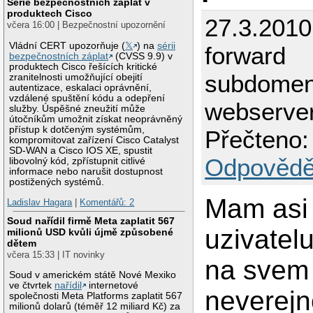
Série bezpečnostních záplat v
produktech Cisco
27.3.2010
včera 16:00 | Bezpečnostní upozornění
Vládní CERT upozorňuje (
𝕏
) na
sérii
forward
bezpečnostních záplat
(CVSS 9.9) v
produktech Cisco řešících kritické
subdomen
zranitelnosti umožňující obejití
autentizace, eskalaci oprávnění,
vzdálené spuštění kódu a odepření
webserve
služby. Úspěšné zneužití může
útočníkům umožnit získat neoprávněný
přístup k dotčeným systémům,
Přečteno:
kompromitovat zařízení Cisco Catalyst
SD-WAN a Cisco IOS XE, spustit
Odpovědě
libovolný kód, zpřístupnit citlivé
informace nebo narušit dostupnost
postižených systémů.
Mam asi
Ladislav Hagara
|
Komentářů: 2
Soud nařídil firmě Meta zaplatit 567
uzivatelu
milionů USD kvůli újmě způsobené
dětem
včera 15:33 | IT novinky
na svem
Soud v americkém státě Nové Mexiko
ve čtvrtek
nařídil
internetové
neverejn
společnosti Meta Platforms zaplatit 567
milionů dolarů (téměř 12 miliard Kč) za