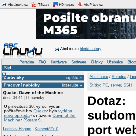
AbcLinuxu.cz
ITBiz.cz
HDmag.cz
AbcPráce.cz
AbcLinuxu
hledá autory
!
Poradna
FAQ
Hardware
Software
Články
Učebnice
Blog
Styl
×
AbcLinuxu
:/
Poradna
/
Lin
Zprávičky
napište »
Pracovní nabídky
inzerujte »
Štítky
:
PC
,
server
,
SSH
Quake: Dawn of the Machine
Dotaz:
dnes 04:44 | IT novinky
U příležitosti 30. výročí vydání
subdom
počítačové hry
Quake
byla
vydána
nová epizoda
s názvem
Dawn of the
Machine
(
Steam
).
port we
Ladislav Hagara
|
Komentářů: 0