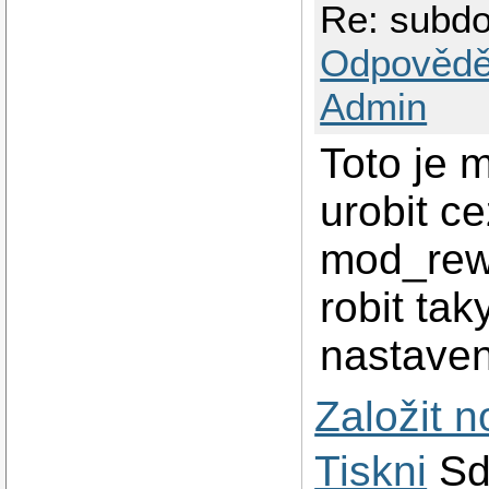
Re: subdo
Odpovědě
Admin
Toto je 
urobit c
mod_rewr
robit ta
nastaven
Založit 
Tiskni
Sd