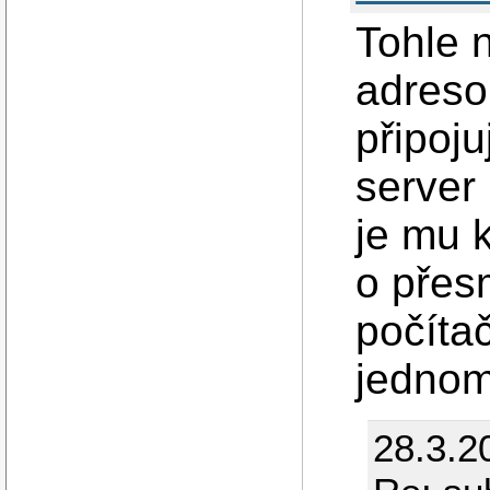
Tohle 
adresou
připoj
server
je mu 
o přes
počíta
jednom
28.3.2