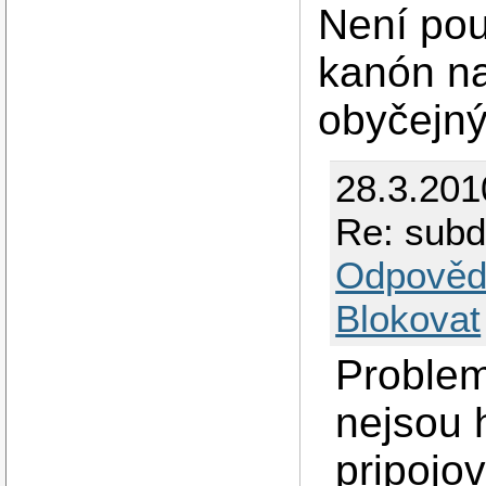
Není pou
kanón na
obyčejn
28.3.201
Re: subd
Odpověd
Blokovat
Problem
nejsou 
pripojov