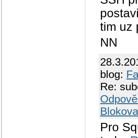
postav
tim uz 
NN
28.3.20
blog:
Fa
Re: sub
Odpově
Blokova
Pro Sq