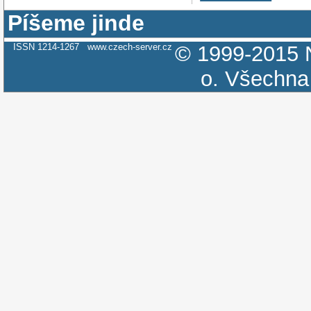
Píšeme jinde
ISSN 1214-1267
www.czech-server.cz
© 1999-2015
o.
Všechna 