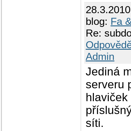
28.3.201
blog:
Fa &
Re: subdo
Odpovědě
Admin
Jediná m
serveru 
hlaviček
příslušn
síti.