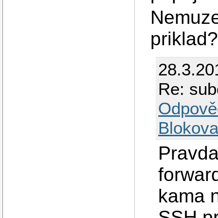
Nemuzet
priklad
28.3.20
Re: sub
Odpově
Blokova
Pravda,
forwar
kama n
SSH pr