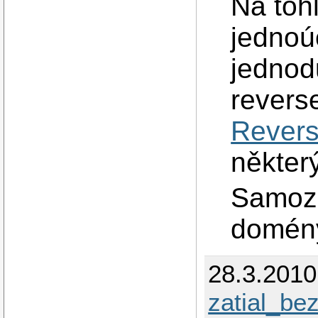
Na tohl
</VirtualHost
<VirtualHost 
jednoú
        Serv
        Proxy
jednod
        <Prox
             
revers
             
        </Pro
Revers
        Prox
        Prox
někter
Samozř
domén
28.3.201
zatial_b