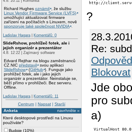
4.8. 20:11 | Komunita
http://client.serv
Richard Hughes
oznámil
, že službu
?
Linux Vendor Firmware Service (LVFS)
umožňující aktualizovat firmware
zařízení na počítačích s Linuxem, nově
sponzoruje také společnost NVIDIA
.
28.3.201
Ladislav Hagara
|
Komentářů: 0
SlideRshow, prohlížeč fotek, ale i
Re: subd
jejich organizér a prezentátor
4.8. 12:22 | Zajímavý software
Odpověd
Edvard Rejthar na blogu zaměstnanců
CZ.NIC
představil
svou aplikaci
Blokovat
SlideRshow
(
GitHub
). Funguje jako
prohlížeč fotek, ale i jako jejich
organizér a prezentátor. Neinstaluje se,
běží přímo v prohlížeči. Bez serveru.
Jde obo
Offline.
Ladislav Hagara
|
Komentářů: 11
pro su
Centrum
|
Napsat
|
Starší
Anketa
navrhněte »
a)
Které desktopové prostředí na Linuxu
používáte?
VirtualHost 80.0
Budgie
(
10%
)