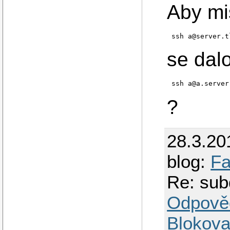
Aby mi
ssh a@server.t
se dalo
ssh a@a.server
?
28.3.20
blog:
Fa
Re: sub
Odpově
Blokova