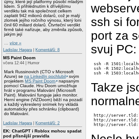
újmy, které její platformy působí mladým
webserve
lidem. S přihlédnutím k dřívějšímu
verdiktu tak má společnost celkem
zaplatit 942 milionů dolarů, což je malý
ssh si fo
zlomek jejího ročního výnosu, který loni
činil 60 miliard dolarů. Čtvrteční verdikt
firmě také nařizuje, aby změnila způsob,
port za 
jakým její
…
více »
svuj PC:
Ladislav Hagara
|
Komentářů: 8
MS Paint Doom
včera 12:44 | Humor
ssh -R 1501:localh
ssh -R 1502:localh
Mark Russinovich (CTO v Microsoft
ssh -R 1503:localh
Azure) se
na LinkedIn pochlubil
svým
projektem
MS Paint Doom
napsaným
Takze js
pomocí Claude. Hru Doom umožňuje
hrát v programu Malování (Microsoft
Paint). Malování funguje jako monitor.
normaln
Herní engine (ViZDoom) běží na pozadí
a každý vykreslený snímek hry vkládá
automaticky přes schránku (clipboard)
do Malování.
http://server.tld:1
http://server.tld:1
Ladislav Hagara
|
Komentářů: 2
http://server.tld:
EK: ChatGPT i Roblox mohou spadat
Neslo by
pod přísnější pravidla