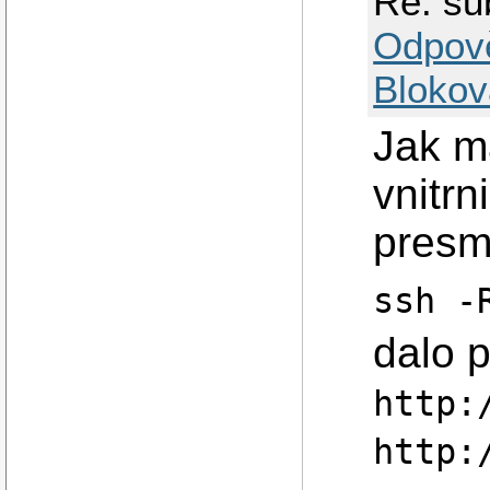
Re: su
Odpov
Blokov
Jak m
vnitrn
presm
ssh -
dalo p
http:
http: