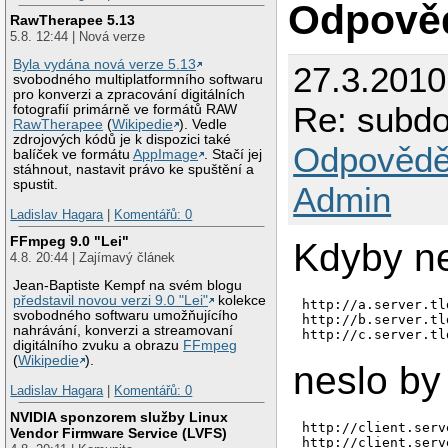
Odpově
RawTherapee 5.13
5.8. 12:44 | Nová verze
Byla vydána nová verze 5.13
27.3.2010
svobodného multiplatformního softwaru
pro konverzi a zpracování digitálních
Re: subdo
fotografií primárně ve formátů RAW
RawTherapee
(
Wikipedie
). Vedle
zdrojových kódů je k dispozici také
Odpovědě
balíček ve formátu
AppImage
. Stačí jej
stáhnout, nastavit právo ke spuštění a
spustit.
Admin
Ladislav Hagara
|
Komentářů: 0
FFmpeg 9.0 "Lei"
Kdyby n
4.8. 20:44 | Zajímavý článek
Jean-Baptiste Kempf na svém blogu
představil novou verzi 9.0 "Lei"
kolekce
http://a.server.tld
svobodného softwaru umožňujícího
http://b.server.tld
nahrávání, konverzi a streamovaní
http://c.server.tl
digitálního zvuku a obrazu
FFmpeg
(
Wikipedie
).
neslo by
Ladislav Hagara
|
Komentářů: 0
NVIDIA sponzorem služby Linux
http://client.serv
Vendor Firmware Service (LVFS)
http://client.serv