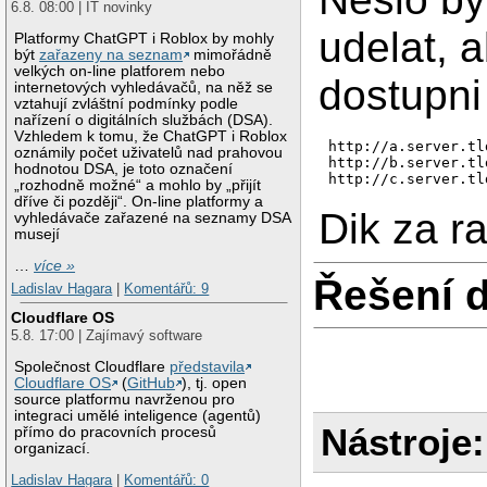
6.8. 08:00 | IT novinky
udelat, 
Platformy ChatGPT i Roblox by mohly
být
zařazeny na seznam
mimořádně
velkých on-line platforem nebo
dostupni
internetových vyhledávačů, na něž se
vztahují zvláštní podmínky podle
nařízení o digitálních službách (DSA).
Vzhledem k tomu, že ChatGPT i Roblox
http://a.server.tld
oznámily počet uživatelů nad prahovou
http://b.server.tld
hodnotou DSA, je toto označení
http://c.server.tl
„rozhodně možné“ a mohlo by „přijít
dříve či později“. On-line platformy a
Dik za r
vyhledávače zařazené na seznamy DSA
musejí
…
více »
Řešení 
Ladislav Hagara
|
Komentářů: 9
Cloudflare OS
5.8. 17:00 | Zajímavý software
Společnost Cloudflare
představila
Cloudflare OS
(
GitHub
), tj. open
source platformu navrženou pro
integraci umělé inteligence (agentů)
Nástroje:
přímo do pracovních procesů
organizací.
Ladislav Hagara
|
Komentářů: 0