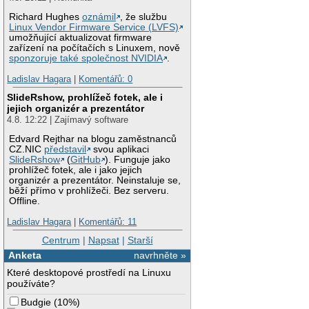
Richard Hughes
oznámil
, že službu
Linux Vendor Firmware Service (LVFS)
umožňující aktualizovat firmware
zařízení na počítačích s Linuxem, nově
sponzoruje také společnost NVIDIA
.
Ladislav Hagara
|
Komentářů: 0
SlideRshow, prohlížeč fotek, ale i
jejich organizér a prezentátor
4.8. 12:22 | Zajímavý software
Edvard Rejthar na blogu zaměstnanců
CZ.NIC
představil
svou aplikaci
SlideRshow
(
GitHub
). Funguje jako
prohlížeč fotek, ale i jako jejich
organizér a prezentátor. Neinstaluje se,
běží přímo v prohlížeči. Bez serveru.
Offline.
Ladislav Hagara
|
Komentářů: 11
Centrum
|
Napsat
|
Starší
Anketa
navrhněte »
Které desktopové prostředí na Linuxu
používáte?
Budgie
(
10%
)