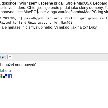
, dokonce i Win7 jsem uspesne pridal. Stroje MacOSX Leopard 
 site ve finderu. Chtel jsem je proto pridat jako cleny domeny. T
i spravne ucet MacPC$, ale v logu /var/log/samba/MacPC.log v
0.203786, 0] passdb/pdb_get_set.c:212(pdb_get_group_sid)
Failed to find Unix account for MacPC$
 ale nenasel nic smysluplneho. Vi nekdo, jak na to? Diky
t
(0)
?
 bohužel neodpověděl.
Nahoru