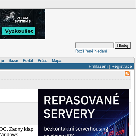
Rozšířené hledání
 je
Bazar
Portál
Práce
Mapa
Přihlášení
|
Registrace
PDC. Zadny ldap
u Windows