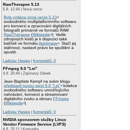
RawTherapee 5.13
5.8. 12:44 | Nová verze
Byla vydána nová verze 5.13
svobodného multiplatformního softwaru
pro konverzi a zpracování digitálních
fotografií primárně ve formátů RAW
RawTherapee
(
Wikipedie
). Vedle
zdrojových kódů je k dispozici také
balíček ve formátu
AppImage
. Stačí jej
stáhnout, nastavit právo ke spuštění a
spustit.
Ladislav Hagara
|
Komentářů: 0
FFmpeg 9.0 "Lei"
4.8. 20:44 | Zajímavý článek
Jean-Baptiste Kempf na svém blogu
představil novou verzi 9.0 "Lei"
kolekce
svobodného softwaru umožňujícího
nahrávání, konverzi a streamovaní
digitálního zvuku a obrazu
FFmpeg
(
Wikipedie
).
Ladislav Hagara
|
Komentářů: 0
NVIDIA sponzorem služby Linux
Vendor Firmware Service (LVFS)
4.8. 20:11 | Komunita