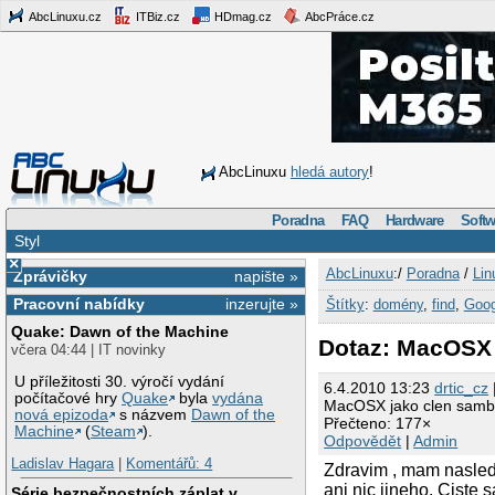
AbcLinuxu.cz
ITBiz.cz
HDmag.cz
AbcPráce.cz
AbcLinuxu
hledá autory
!
Poradna
FAQ
Hardware
Softw
Styl
×
AbcLinuxu
:/
Poradna
/
Lin
Zprávičky
napište »
Pracovní nabídky
inzerujte »
Štítky
:
domény
,
find
,
Goog
Quake: Dawn of the Machine
Dotaz: MacOSX
včera 04:44 | IT novinky
U příležitosti 30. výročí vydání
6.4.2010 13:23
drtic_cz
počítačové hry
Quake
byla
vydána
MacOSX jako clen sam
nová epizoda
s názvem
Dawn of the
Přečteno: 177×
Machine
(
Steam
).
Odpovědět
|
Admin
Ladislav Hagara
|
Komentářů: 4
Zdravim , mam nasled
ani nic jineho. Ciste
Série bezpečnostních záplat v