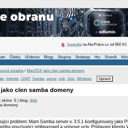
Inzerujte
na AbcPráce.cz od 950 Kč
are
Články
Učebnice
Blogy
Skupiny
Desktopy
Hry
Slovník
Kdo
uxová poradna
/
MacOSX jako clen samba domeny
le
,
Internet
,
LDAP
,
Samba
,
server
,
sítě
,
Unix
,
Windows
Upravit
 jako clen samba domeny
| skóre: 5 | blog:
drtic
ba domeny
ujici problem: Mam Samba server v. 3.5.1 konfigurovany jako 
 samba pouzivajici smbpasswd a unixove ucty. Pridavani klient