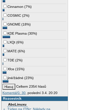
Cinnamon
(
7%
)
COSMIC
(
2%
)
GNOME
(
18%
)
KDE Plasma
(
30%
)
LXQt
(
6%
)
MATE
(
6%
)
TDE
(
2%
)
Xfce
(
15%
)
jiné/žádné
(
23%
)
Celkem 2354 hlasů
Komentářů: 30
, poslední 3.4. 20:20
Rozcestník
AbcLinuxu
Týden na ITBiz: Náklady na