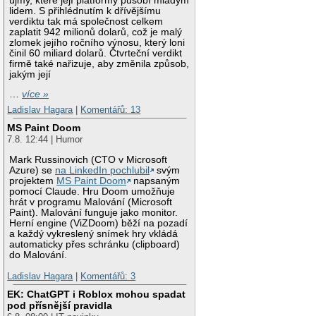
újmy, které její platformy působí mladým
lidem. S přihlédnutím k dřívějšímu
verdiktu tak má společnost celkem
zaplatit 942 milionů dolarů, což je malý
zlomek jejího ročního výnosu, který loni
činil 60 miliard dolarů. Čtvrteční verdikt
firmě také nařizuje, aby změnila způsob,
jakým její
…
více »
Ladislav Hagara
|
Komentářů: 13
MS Paint Doom
7.8. 12:44 | Humor
Mark Russinovich (CTO v Microsoft
Azure) se
na LinkedIn pochlubil
svým
projektem
MS Paint Doom
napsaným
pomocí Claude. Hru Doom umožňuje
hrát v programu Malování (Microsoft
Paint). Malování funguje jako monitor.
Herní engine (ViZDoom) běží na pozadí
a každý vykreslený snímek hry vkládá
automaticky přes schránku (clipboard)
do Malování.
Ladislav Hagara
|
Komentářů: 3
EK: ChatGPT i Roblox mohou spadat
pod přísnější pravidla