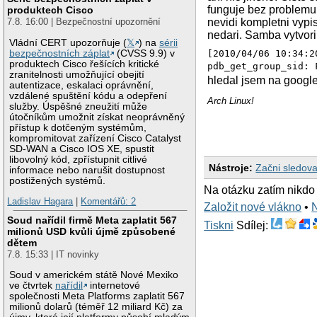
funguje bez problemu
produktech Cisco
7.8. 16:00 | Bezpečnostní upozornění
nevidi kompletni vypis
nedari. Samba vytvor
Vládní CERT upozorňuje (
𝕏
) na
sérii
bezpečnostních záplat
(CVSS 9.9) v
[2010/04/06 10:34:2
produktech Cisco řešících kritické
pdb_get_group_sid: 
zranitelnosti umožňující obejití
hledal jsem na google
autentizace, eskalaci oprávnění,
vzdálené spuštění kódu a odepření
Arch Linux!
služby. Úspěšné zneužití může
útočníkům umožnit získat neoprávněný
přístup k dotčeným systémům,
kompromitovat zařízení Cisco Catalyst
SD-WAN a Cisco IOS XE, spustit
libovolný kód, zpřístupnit citlivé
Nástroje:
Začni sledova
informace nebo narušit dostupnost
postižených systémů.
Na otázku zatím nikdo
Ladislav Hagara
|
Komentářů: 2
Založit nové vlákno
•
Soud nařídil firmě Meta zaplatit 567
Tiskni
Sdílej:
milionů USD kvůli újmě způsobené
dětem
7.8. 15:33 | IT novinky
Soud v americkém státě Nové Mexiko
ve čtvrtek
nařídil
internetové
společnosti Meta Platforms zaplatit 567
milionů dolarů (téměř 12 miliard Kč) za