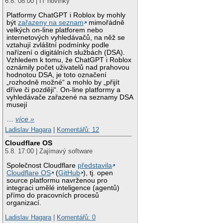
6.8. 08:00 | IT novinky
Platformy ChatGPT i Roblox by mohly
být
zařazeny na seznam
mimořádně
velkých on-line platforem nebo
internetových vyhledávačů, na něž se
vztahují zvláštní podmínky podle
nařízení o digitálních službách (DSA).
Vzhledem k tomu, že ChatGPT i Roblox
oznámily počet uživatelů nad prahovou
hodnotou DSA, je toto označení
„rozhodně možné“ a mohlo by „přijít
dříve či později“. On-line platformy a
vyhledávače zařazené na seznamy DSA
musejí
…
více »
Ladislav Hagara
|
Komentářů: 12
Cloudflare OS
5.8. 17:00 | Zajímavý software
Společnost Cloudflare
představila
Cloudflare OS
(
GitHub
), tj. open
source platformu navrženou pro
integraci umělé inteligence (agentů)
přímo do pracovních procesů
organizací.
Ladislav Hagara
|
Komentářů: 0