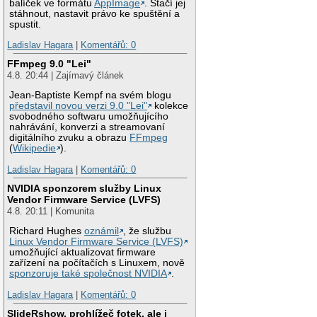
balíček ve formátu
AppImage
. Stačí jej
stáhnout, nastavit právo ke spuštění a
spustit.
Ladislav Hagara
|
Komentářů: 0
FFmpeg 9.0 "Lei"
4.8. 20:44 | Zajímavý článek
Jean-Baptiste Kempf na svém blogu
představil novou verzi 9.0 "Lei"
kolekce
svobodného softwaru umožňujícího
nahrávání, konverzi a streamovaní
digitálního zvuku a obrazu
FFmpeg
(
Wikipedie
).
Ladislav Hagara
|
Komentářů: 0
NVIDIA sponzorem služby Linux
Vendor Firmware Service (LVFS)
4.8. 20:11 | Komunita
Richard Hughes
oznámil
, že službu
Linux Vendor Firmware Service (LVFS)
umožňující aktualizovat firmware
zařízení na počítačích s Linuxem, nově
sponzoruje také společnost NVIDIA
.
Ladislav Hagara
|
Komentářů: 0
SlideRshow, prohlížeč fotek, ale i