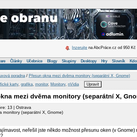
Inzerujte
na AbcPráce.cz od 950 Kč
are
Články
Učebnice
Blogy
Skupiny
Desktopy
Hry
Slovník
Kdo
uxová poradna
/
Přesun okna mezi dvěma monitory (separátní X, Gnome)
fické karty
,
grafika
,
monitor
,
Monitory
,
nVidia
Upravit
okna mezi dvěma monitory (separátní X, Gn
óre: 13 | Ostrava
 monitory (separátní X, Gnome)
 zajímavost, neřešil jste někdo možnost přesunu oken (v Gnome
)?