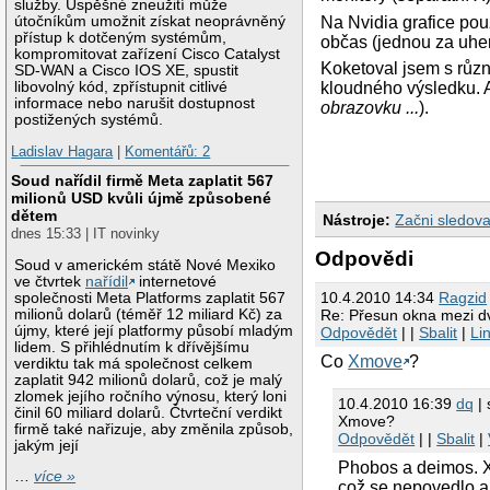
služby. Úspěšné zneužití může
útočníkům umožnit získat neoprávněný
Na Nvidia grafice pou
přístup k dotčeným systémům,
občas (jednou za uher
kompromitovat zařízení Cisco Catalyst
Koketoval jsem s růz
SD-WAN a Cisco IOS XE, spustit
libovolný kód, zpřístupnit citlivé
kloudného výsledku. A
informace nebo narušit dostupnost
obrazovku ...
).
postižených systémů.
Ladislav Hagara
|
Komentářů: 2
Soud nařídil firmě Meta zaplatit 567
milionů USD kvůli újmě způsobené
dětem
Nástroje:
Začni sledova
dnes 15:33 | IT novinky
Odpovědi
Soud v americkém státě Nové Mexiko
ve čtvrtek
nařídil
internetové
10.4.2010 14:34
Ragzid
společnosti Meta Platforms zaplatit 567
milionů dolarů (téměř 12 miliard Kč) za
Re: Přesun okna mezi d
újmy, které její platformy působí mladým
Odpovědět
| |
Sbalit
|
Li
lidem. S přihlédnutím k dřívějšímu
Co
Xmove
?
verdiktu tak má společnost celkem
zaplatit 942 milionů dolarů, což je malý
zlomek jejího ročního výnosu, který loni
10.4.2010 16:39
dq
| 
činil 60 miliard dolarů. Čtvrteční verdikt
Xmove?
firmě také nařizuje, aby změnila způsob,
Odpovědět
| |
Sbalit
|
jakým její
Phobos a deimos. Xm
…
více »
což se nepovedlo an