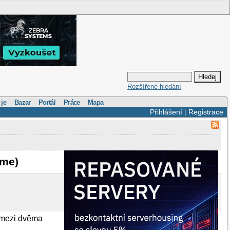
Rozšířené hledání
 je
Bazar
Portál
Práce
Mapa
Přihlášení
|
Registrace
ome)
) mezi dvěma