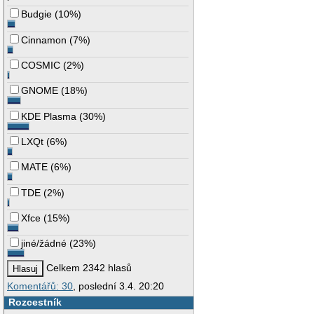
Budgie
(
10%
)
Cinnamon
(
7%
)
COSMIC
(
2%
)
GNOME
(
18%
)
KDE Plasma
(
30%
)
LXQt
(
6%
)
MATE
(
6%
)
TDE
(
2%
)
Xfce
(
15%
)
jiné/žádné
(
23%
)
Celkem 2342 hlasů
Komentářů: 30
, poslední 3.4. 20:20
Rozcestník