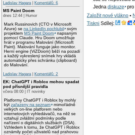
Ladislav Hagara
|
Komentářů: 6
Jedna
diskuze
pro 
MS Paint Doom
Založit nové vlákno
•
dnes 12:44 | Humor
Tiskni
Sdílej:
Mark Russinovich (CTO v Microsoft
Azure) se
na LinkedIn pochlubil
svým
projektem
MS Paint Doom
napsaným
pomocí Claude. Hru Doom umožňuje
hrát v programu Malování (Microsoft
Paint). Malování funguje jako monitor.
Herní engine (ViZDoom) běží na pozadí
a každý vykreslený snímek hry vkládá
automaticky přes schránku (clipboard)
do Malování.
Ladislav Hagara
|
Komentářů: 2
EK: ChatGPT i Roblox mohou spadat
pod přísnější pravidla
včera 08:00 | IT novinky
Platformy ChatGPT i Roblox by mohly
být
zařazeny na seznam
mimořádně
velkých on-line platforem nebo
internetových vyhledávačů, na něž se
vztahují zvláštní podmínky podle
nařízení o digitálních službách (DSA).
Vzhledem k tomu, že ChatGPT i Roblox
oznámily počet uživatelů nad prahovou