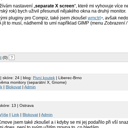
žívám nastavení „
separate X screen
“, které mi vyhovuje více 
ský rok) bych uživil přesunutí nějakého okna na druhý monitor.
nými pluginy pro Compiz, také jsem zkoušel
wmctrl
, avšak nedo
 jít to musí, nádherně to umí například GIMP (menu
Zobrazení /
t
(0)
?
| skóre: 24 | blog:
Pivní koutek
| Liberec-Brno
věma monitory (separátní X, Gnome)
nk
|
Blokovat
|
Admin
skóre: 13 | Ostrava
Výše
|
Link
|
Blokovat
|
Admin
ove jsem také zkoušel a i kdyby se mi jej podařilo při vší snaz
i dnes, není to svým užitím zrovna to, co hledám.