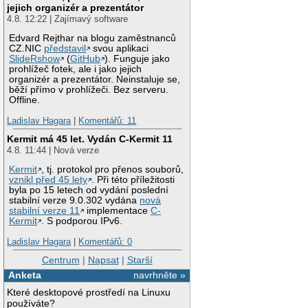
jejich organizér a prezentátor
4.8. 12:22 | Zajímavý software
Edvard Rejthar na blogu zaměstnanců
CZ.NIC
představil
svou aplikaci
SlideRshow
(
GitHub
). Funguje jako
prohlížeč fotek, ale i jako jejich
organizér a prezentátor. Neinstaluje se,
běží přímo v prohlížeči. Bez serveru.
Offline.
Ladislav Hagara
|
Komentářů: 11
Kermit má 45 let. Vydán C-Kermit 11
4.8. 11:44 | Nová verze
Kermit
, tj. protokol pro přenos souborů,
vznikl před 45 lety
. Při této příležitosti
byla po 15 letech od vydání poslední
stabilní verze 9.0.302 vydána
nová
stabilní verze 11
implementace
C-
Kermit
. S podporou IPv6.
Ladislav Hagara
|
Komentářů: 0
Centrum
|
Napsat
|
Starší
Anketa
navrhněte »
Které desktopové prostředí na Linuxu
používáte?