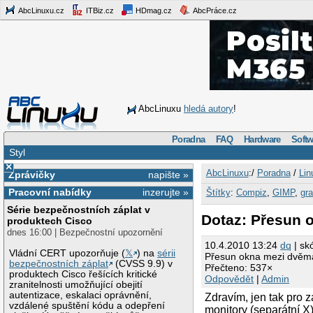
AbcLinuxu.cz
ITBiz.cz
HDmag.cz
AbcPráce.cz
AbcLinuxu
hledá autory
!
Poradna
FAQ
Hardware
Softw
Styl
×
AbcLinuxu
:/
Poradna
/
Lin
Zprávičky
napište »
Pracovní nabídky
inzerujte »
Štítky
:
Compiz
,
GIMP
,
gra
Série bezpečnostních záplat v
Dotaz: Přesun 
produktech Cisco
dnes 16:00 | Bezpečnostní upozornění
10.4.2010 13:24
dq
| sk
Vládní CERT upozorňuje (
𝕏
) na
sérii
Přesun okna mezi dvěma
bezpečnostních záplat
(CVSS 9.9) v
Přečteno: 537×
produktech Cisco řešících kritické
Odpovědět
|
Admin
zranitelnosti umožňující obejití
autentizace, eskalaci oprávnění,
Zdravím, jen tak pro
vzdálené spuštění kódu a odepření
monitory (separátní X