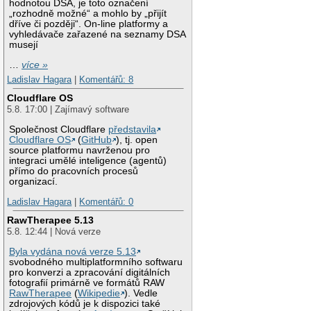
hodnotou DSA, je toto označení
„rozhodně možné“ a mohlo by „přijít
dříve či později“. On-line platformy a
vyhledávače zařazené na seznamy DSA
musejí
…
více »
Ladislav Hagara
|
Komentářů: 8
Cloudflare OS
5.8. 17:00 | Zajímavý software
Společnost Cloudflare
představila
Cloudflare OS
(
GitHub
), tj. open
source platformu navrženou pro
integraci umělé inteligence (agentů)
přímo do pracovních procesů
organizací.
Ladislav Hagara
|
Komentářů: 0
RawTherapee 5.13
5.8. 12:44 | Nová verze
Byla vydána nová verze 5.13
svobodného multiplatformního softwaru
pro konverzi a zpracování digitálních
fotografií primárně ve formátů RAW
RawTherapee
(
Wikipedie
). Vedle
zdrojových kódů je k dispozici také