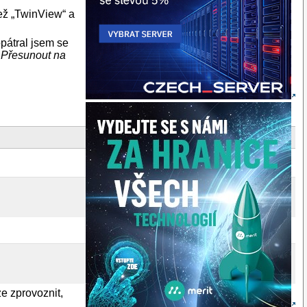
než „TwinView“ a
pátral jsem se
 Přesunout na
e zprovoznit,