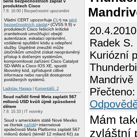
Série bezpečnostních záplat v
produktech Cisco
Mandriv
7.8. 16:00 | Bezpečnostní upozornění
Vládní CERT upozorňuje (
𝕏
) na
sérii
bezpečnostních záplat
(CVSS 9.9) v
20.4.2010
produktech Cisco řešících kritické
zranitelnosti umožňující obejití
autentizace, eskalaci oprávnění,
Radek S.
vzdálené spuštění kódu a odepření
služby. Úspěšné zneužití může
Kuriózní 
útočníkům umožnit získat neoprávněný
přístup k dotčeným systémům,
kompromitovat zařízení Cisco Catalyst
Thunderb
SD-WAN a Cisco IOS XE, spustit
libovolný kód, zpřístupnit citlivé
informace nebo narušit dostupnost
Mandrivě
postižených systémů.
Přečteno:
Ladislav Hagara
|
Komentářů: 2
Soud nařídil firmě Meta zaplatit 567
Odpovědě
milionů USD kvůli újmě způsobené
dětem
7.8. 15:33 | IT novinky
Mám tak
Soud v americkém státě Nové Mexiko
ve čtvrtek
nařídil
internetové
zvláštní
společnosti Meta Platforms zaplatit 567
milionů dolarů (téměř 12 miliard Kč) za