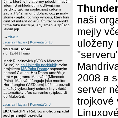
újmy, které její platformy působí mladým
Thunde
lidem. S přihlédnutím k dřívějšímu
verdiktu tak má společnost celkem
zaplatit 942 milionů dolarů, což je malý
naší org
zlomek jejího ročního výnosu, který loni
činil 60 miliard dolarů. Čtvrteční verdikt
firmě také nařizuje, aby změnila způsob,
mejly vče
jakým její
…
více »
uloženy 
Ladislav Hagara
|
Komentářů: 13
MS Paint Doom
"serveru
7.8. 12:44 | Humor
Mark Russinovich (CTO v Microsoft
Mandriva
Azure) se
na LinkedIn pochlubil
svým
projektem
MS Paint Doom
napsaným
pomocí Claude. Hru Doom umožňuje
2008 a 
hrát v programu Malování (Microsoft
Paint). Malování funguje jako monitor.
Herní engine (ViZDoom) běží na pozadí
server n
a každý vykreslený snímek hry vkládá
automaticky přes schránku (clipboard)
do Malování.
trojkové 
Ladislav Hagara
|
Komentářů: 3
Linuxové
EK: ChatGPT i Roblox mohou spadat
pod přísnější pravidla