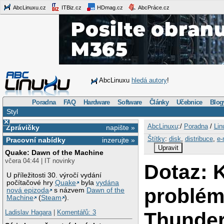
AbcLinuxu.cz
ITBiz.cz
HDmag.cz
AbcPráce.cz
AbcLinuxu
hledá autory
!
Poradna
FAQ
Hardware
Software
Články
Učebnice
Blog
Styl
×
AbcLinuxu
:/
Poradna
/
Lin
Zprávičky
napište »
Štítky
:
disk
,
distribuce
,
e-
Pracovní nabídky
inzerujte »
Upravit
Quake: Dawn of the Machine
včera 04:44 | IT novinky
Dotaz: 
U příležitosti 30. výročí vydání
počítačové hry
Quake
byla
vydána
problém
nová epizoda
s názvem
Dawn of the
Machine
(
Steam
).
Thunder
Ladislav Hagara
|
Komentářů: 3