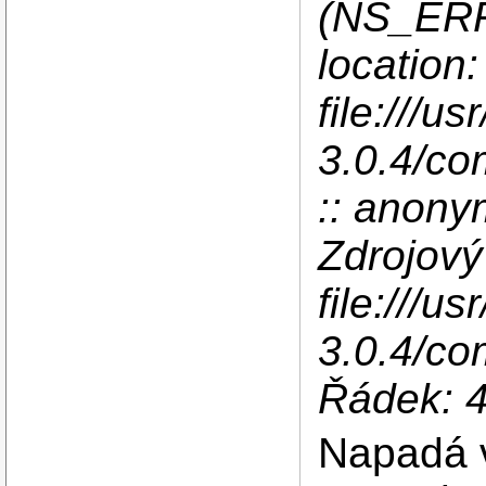
(NS_ER
location:
file:///us
3.0.4/c
:: anonym
Zdrojový
file:///us
3.0.4/c
Řádek: 
Napadá v