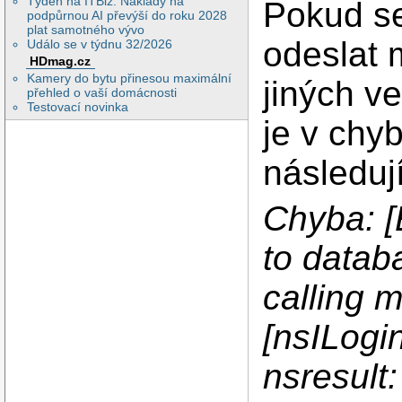
Týden na ITBiz: Náklady na
Pokud se
podpůrnou AI převýší do roku 2028
plat samotného vývo
odeslat m
Událo se v týdnu 32/2026
HDmag.cz
Kamery do bytu přinesou maximální
jiných ve
přehled o vaší domácnosti
Testovací novinka
je v chy
následuj
Chyba: [E
to datab
calling 
[nsILogi
nsresult