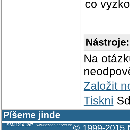
co vyzk
Nástroje:
Na otázk
neodpově
Založit 
Tiskni
Sd
Píšeme jinde
ISSN 1214-1267
www.czech-server.cz
© 1999-2015