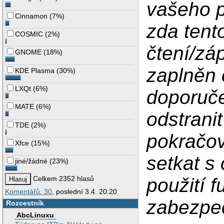
vašeho pr
Cinnamon
(
7%
)
zda tent
COSMIC
(
2%
)
čtení/zá
GNOME
(
18%
)
zaplněn 
KDE Plasma
(
30%
)
LXQt
(
6%
)
doporuče
MATE
(
6%
)
odstrani
TDE
(
2%
)
pokračov
Xfce
(
15%
)
setkat s
jiné/žádné
(
23%
)
použití f
Celkem 2352 hlasů
Komentářů: 30
, poslední 3.4. 20:20
zabezpe
Rozcestník
AbcLinuxu