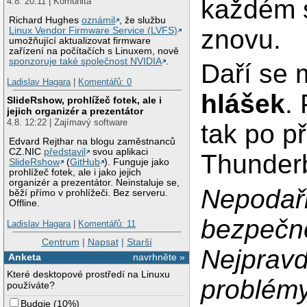
každém s
4.8. 20:11 | Komunita
Richard Hughes
oznámil
, že službu
znovu.
Linux Vendor Firmware Service (LVFS)
umožňující aktualizovat firmware
zařízení na počítačích s Linuxem, nově
sponzoruje také společnost NVIDIA
.
Daří se m
Ladislav Hagara
|
Komentářů: 0
hlášek
.
SlideRshow, prohlížeč fotek, ale i
jejich organizér a prezentátor
4.8. 12:22 | Zajímavý software
tak po př
Edvard Rejthar na blogu zaměstnanců
CZ.NIC
představil
svou aplikaci
Thunderb
SlideRshow
(
GitHub
). Funguje jako
prohlížeč fotek, ale i jako jejich
organizér a prezentátor. Neinstaluje se,
Nepodařil
běží přímo v prohlížeči. Bez serveru.
Offline.
bezpečno
Ladislav Hagara
|
Komentářů: 11
Centrum
|
Napsat
|
Starší
Nejpravd
Anketa
navrhněte »
Které desktopové prostředí na Linuxu
problémy
používáte?
Budgie
(
10%
)