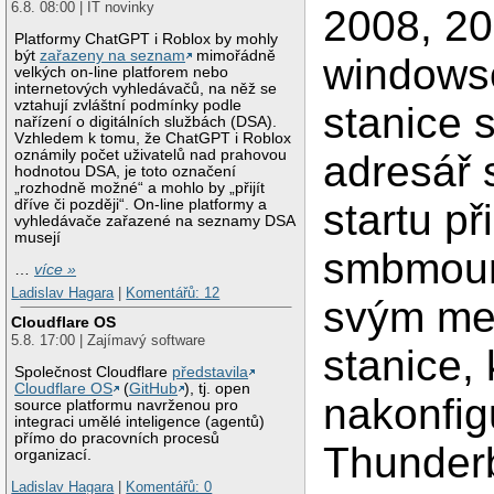
6.8. 08:00 | IT novinky
2008, 20
Platformy ChatGPT i Roblox by mohly
být
zařazeny na seznam
mimořádně
windows
velkých on-line platforem nebo
internetových vyhledávačů, na něž se
vztahují zvláštní podmínky podle
stanice 
nařízení o digitálních službách (DSA).
Vzhledem k tomu, že ChatGPT i Roblox
oznámily počet uživatelů nad prahovou
adresář s
hodnotou DSA, je toto označení
„rozhodně možné“ a mohlo by „přijít
startu př
dříve či později“. On-line platformy a
vyhledávače zařazené na seznamy DSA
musejí
smbmount
…
více »
Ladislav Hagara
|
Komentářů: 12
svým mej
Cloudflare OS
5.8. 17:00 | Zajímavý software
stanice,
Společnost Cloudflare
představila
Cloudflare OS
(
GitHub
), tj. open
nakonfig
source platformu navrženou pro
integraci umělé inteligence (agentů)
přímo do pracovních procesů
Thunderb
organizací.
Ladislav Hagara
|
Komentářů: 0