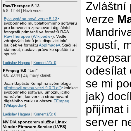
Zvláštní 
RawTherapee 5.13
5.8. 12:44 | Nová verze
verze
Ma
Byla vydána nová verze 5.13
svobodného multiplatformního softwaru
pro konverzi a zpracování digitálních
Mandriva
fotografií primárně ve formátů RAW
RawTherapee
(
Wikipedie
). Vedle
spustí, m
zdrojových kódů je k dispozici také
balíček ve formátu
AppImage
. Stačí jej
stáhnout, nastavit právo ke spuštění a
rozepsan
spustit.
Ladislav Hagara
|
Komentářů: 0
odesílat 
FFmpeg 9.0 "Lei"
4.8. 20:44 | Zajímavý článek
se mi po
Jean-Baptiste Kempf na svém blogu
představil novou verzi 9.0 "Lei"
kolekce
jak) docí
svobodného softwaru umožňujícího
nahrávání, konverzi a streamovaní
digitálního zvuku a obrazu
FFmpeg
přijímat 
(
Wikipedie
).
Ladislav Hagara
|
Komentářů: 0
server ne
NVIDIA sponzorem služby Linux
Vendor Firmware Service (LVFS)