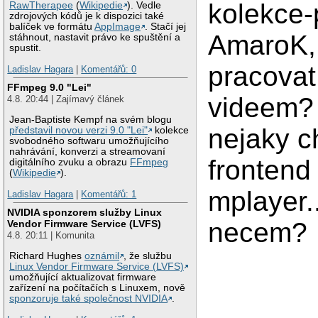
kolekce-p
RawTherapee
(
Wikipedie
). Vedle
zdrojových kódů je k dispozici také
balíček ve formátu
AppImage
. Stačí jej
AmaroK,
stáhnout, nastavit právo ke spuštění a
spustit.
pracovat 
Ladislav Hagara
|
Komentářů: 0
FFmpeg 9.0 "Lei"
videem? 
4.8. 20:44 | Zajímavý článek
Jean-Baptiste Kempf na svém blogu
nejaky ch
představil novou verzi 9.0 "Lei"
kolekce
svobodného softwaru umožňujícího
nahrávání, konverzi a streamovaní
frontend
digitálního zvuku a obrazu
FFmpeg
(
Wikipedie
).
mplayer..
Ladislav Hagara
|
Komentářů: 1
NVIDIA sponzorem služby Linux
necem?
Vendor Firmware Service (LVFS)
4.8. 20:11 | Komunita
Richard Hughes
oznámil
, že službu
Linux Vendor Firmware Service (LVFS)
umožňující aktualizovat firmware
zařízení na počítačích s Linuxem, nově
sponzoruje také společnost NVIDIA
.