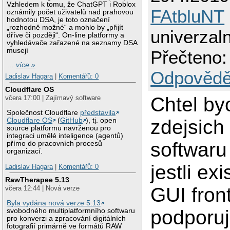
Vzhledem k tomu, že ChatGPT i Roblox
FAtbluNT
oznámily počet uživatelů nad prahovou
hodnotou DSA, je toto označení
„rozhodně možné“ a mohlo by „přijít
univerzal
dříve či později“. On-line platformy a
vyhledávače zařazené na seznamy DSA
musejí
Přečteno:
…
více »
Odpovědě
Ladislav Hagara
|
Komentářů: 0
Cloudflare OS
Chtel by
včera 17:00 | Zajímavý software
Společnost Cloudflare
představila
zdejsich
Cloudflare OS
(
GitHub
), tj. open
source platformu navrženou pro
integraci umělé inteligence (agentů)
softwaru
přímo do pracovních procesů
organizací.
jestli ex
Ladislav Hagara
|
Komentářů: 0
RawTherapee 5.13
GUI fron
včera 12:44 | Nová verze
Byla vydána nová verze 5.13
podporu
svobodného multiplatformního softwaru
pro konverzi a zpracování digitálních
fotografií primárně ve formátů RAW