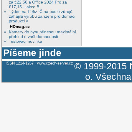
za €22,50 a Office 2024 Pro za
€17,15 – akce B
Týden na ITBiz: Čína podle zdrojů
zahájila výrobu zařízení pro domácí
produkci v
HDmag.cz
Kamery do bytu přinesou maximální
přehled o vaší domácnosti
Testovací novinka
Píšeme jinde
ISSN 1214-1267
www.czech-server.cz
© 1999-2015
o.
Všechna 