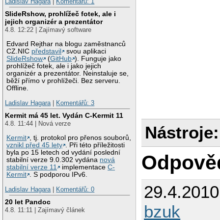
Ladislav Hagara
|
Komentářů: 1
SlideRshow, prohlížeč fotek, ale i
jejich organizér a prezentátor
4.8. 12:22 | Zajímavý software
Edvard Rejthar na blogu zaměstnanců
CZ.NIC
představil
svou aplikaci
SlideRshow
(
GitHub
). Funguje jako
prohlížeč fotek, ale i jako jejich
organizér a prezentátor. Neinstaluje se,
běží přímo v prohlížeči. Bez serveru.
Offline.
Ladislav Hagara
|
Komentářů: 3
Kermit má 45 let. Vydán C-Kermit 11
4.8. 11:44 | Nová verze
Nástroje:
Kermit
, tj. protokol pro přenos souborů,
vznikl před 45 lety
. Při této příležitosti
byla po 15 letech od vydání poslední
Odpově
stabilní verze 9.0.302 vydána
nová
stabilní verze 11
implementace
C-
Kermit
. S podporou IPv6.
29.4.201
Ladislav Hagara
|
Komentářů: 0
20 let Pandoc
bzuk
4.8. 11:11 | Zajímavý článek