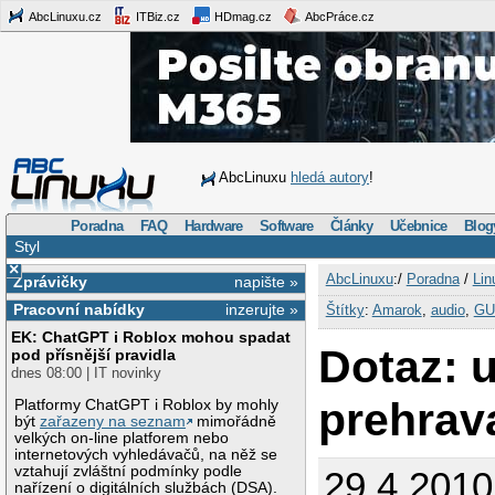
AbcLinuxu.cz
ITBiz.cz
HDmag.cz
AbcPráce.cz
AbcLinuxu
hledá autory
!
Poradna
FAQ
Hardware
Software
Články
Učebnice
Blog
Styl
×
AbcLinuxu
:/
Poradna
/
Lin
Zprávičky
napište »
Pracovní nabídky
inzerujte »
Štítky
:
Amarok
,
audio
,
GU
EK: ChatGPT i Roblox mohou spadat
Dotaz: u
pod přísnější pravidla
dnes 08:00 | IT novinky
prehrav
Platformy ChatGPT i Roblox by mohly
být
zařazeny na seznam
mimořádně
velkých on-line platforem nebo
internetových vyhledávačů, na něž se
vztahují zvláštní podmínky podle
29.4.2010
nařízení o digitálních službách (DSA).