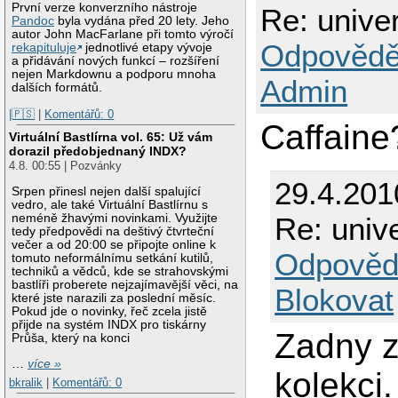
První verze konverzního nástroje
Re: unive
Pandoc
byla vydána před 20 lety. Jeho
autor John MacFarlane při tomto výročí
Odpovědě
rekapituluje
jednotlivé etapy vývoje
a přidávání nových funkcí – rozšíření
nejen Markdownu a podporu mnoha
Admin
dalších formátů.
|🇵🇸
|
Komentářů: 0
Caffain
Virtuální Bastlírna vol. 65: Už vám
dorazil předobjednaný INDX?
4.8. 00:55 | Pozvánky
29.4.201
Srpen přinesl nejen další spalující
vedro, ale také Virtuální Bastlírnu s
neméně žhavými novinkami. Využijte
Re: univ
tedy předpovědi na deštivý čtvrteční
večer a od 20:00 se připojte online k
Odpověd
tomuto neformálnímu setkání kutilů,
techniků a vědců, kde se strahovskými
bastlíři proberete nejzajímavější věci, na
Blokovat
které jste narazili za poslední měsíc.
Pokud jde o novinky, řeč zcela jistě
přijde na systém INDX pro tiskárny
Zadny 
Průša, který na konci
…
více »
kolekci
bkralik
|
Komentářů: 0