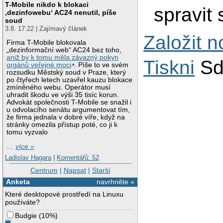
T-Mobile nikdo k blokaci
spravit
‚dezinfowebu‘ AC24 nenutil, píše
soud
3.8. 17:22 | Zajímavý článek
Založit 
Firma T-Mobile blokovala
„dezinformační web“ AC24 bez toho,
aniž by k tomu měla závazný pokyn
Tiskni
Sd
orgánů veřejné moci
. Píše to ve svém
rozsudku Městský soud v Praze, který
po čtyřech letech uzavřel kauzu blokace
zmíněného webu. Operátor musí
uhradit škodu ve výši 35 tisíc korun.
Advokát společnosti T-Mobile se snažil i
u odvolacího senátu argumentovat tím,
že firma jednala v dobré víře, když na
stránky omezila přístup poté, co ji k
tomu vyzvalo
…
více »
Ladislav Hagara
|
Komentářů: 52
Centrum
|
Napsat
|
Starší
Anketa
navrhněte »
Které desktopové prostředí na Linuxu
používáte?
Budgie
(
10%
)