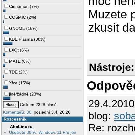
moc nena
Cinnamon
(
7%
)
Muzete p
COSMIC
(
2%
)
zkusit d
GNOME
(
18%
)
KDE Plasma
(
30%
)
LXQt
(
6%
)
MATE
(
6%
)
Nástroje:
TDE
(
2%
)
Odpově
Xfce
(
15%
)
jiné/žádné
(
23%
)
29.4.201
Celkem 2328 hlasů
blog:
sob
Komentářů: 30
, poslední 3.4. 20:20
Rozcestník
Re: rozc
AbcLinuxu
Ušetřete 30 %: Windows 11 Pro jen