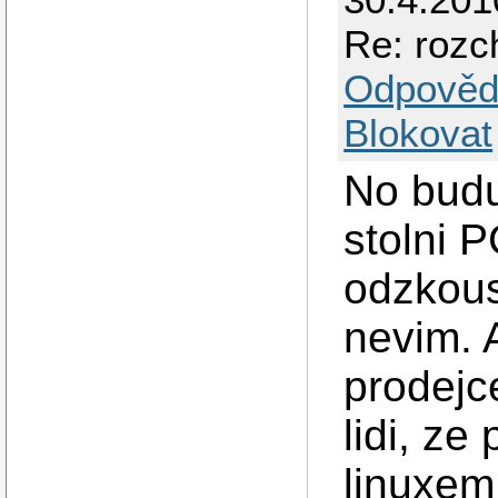
Re: roz
Odpověd
Blokovat
No budu
stolni 
odzkous
nevim. 
prodejc
lidi, z
linuxem