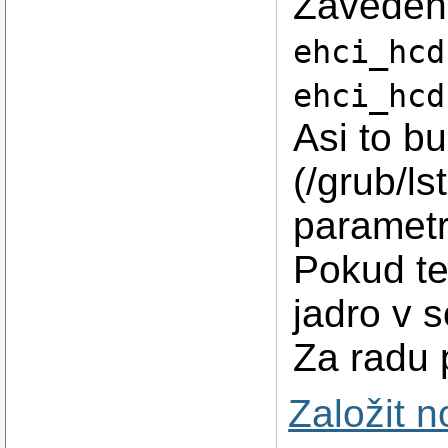
Zaveden
ehci_hcd
ehci_hcd
Asi to bu
(/grub/l
parametr
Pokud te
jadro v 
Za radu 
Založit 