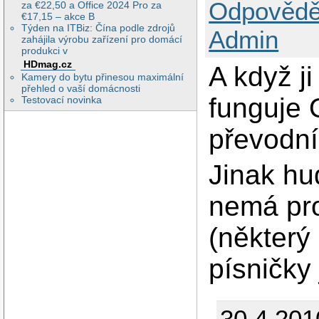
Odpovědě
za €22,50 a Office 2024 Pro za
€17,15 – akce B
Týden na ITBiz: Čína podle zdrojů
Admin
zahájila výrobu zařízení pro domácí
produkci v
HDmag.cz
A když ji
Kamery do bytu přinesou maximální
přehled o vaší domácnosti
funguje 
Testovací novinka
převodní
Jinak h
nemá pro
(některý
písničky
30.4.201