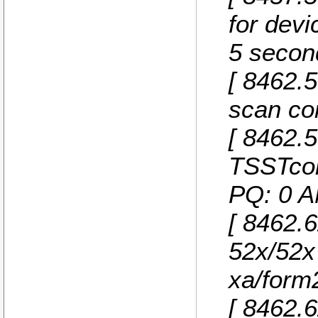
for devi
5 secon
[ 8462.
scan co
[ 8462.
TSSTco
PQ: 0 A
[ 8462.
52x/52x
xa/form
[ 8462.