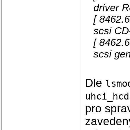
driver R
[ 8462.6
scsi C
[ 8462.6
scsi gen
Dle
lsmo
uhci_hcd
pro spra
zaveden