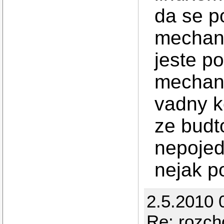
da se p
mechani
jeste p
mechani
vadny k
ze budt
nepojed
nejak po
2.5.2010 
Re: rozc