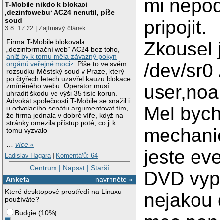
mi nepod
T-Mobile nikdo k blokaci
‚dezinfowebu‘ AC24 nenutil, píše
soud
pripojit.
3.8. 17:22 | Zajímavý článek
Zkousel 
Firma T-Mobile blokovala
„dezinformační web“ AC24 bez toho,
aniž by k tomu měla závazný pokyn
/dev/sr0
orgánů veřejné moci
. Píše to ve svém
rozsudku Městský soud v Praze, který
po čtyřech letech uzavřel kauzu blokace
user,noa
zmíněného webu. Operátor musí
uhradit škodu ve výši 35 tisíc korun.
Advokát společnosti T-Mobile se snažil i
Mel bych
u odvolacího senátu argumentovat tím,
že firma jednala v dobré víře, když na
stránky omezila přístup poté, co ji k
mechanic
tomu vyzvalo
…
více »
jeste ev
Ladislav Hagara
|
Komentářů: 64
Centrum
|
Napsat
|
Starší
DVD vyp
Anketa
navrhněte »
Které desktopové prostředí na Linuxu
nejakou 
používáte?
Budgie
(
10%
)