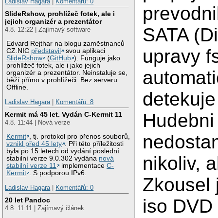
Ladislav Hagara
|
Komentářů: 0
prevodn
SlideRshow, prohlížeč fotek, ale i
jejich organizér a prezentátor
SATA (Di
4.8. 12:22 | Zajímavý software
Edvard Rejthar na blogu zaměstnanců
upravy f
CZ.NIC
představil
svou aplikaci
SlideRshow
(
GitHub
). Funguje jako
prohlížeč fotek, ale i jako jejich
automati
organizér a prezentátor. Neinstaluje se,
běží přímo v prohlížeči. Bez serveru.
Offline.
detekuje
Ladislav Hagara
|
Komentářů: 8
Hudebni
Kermit má 45 let. Vydán C-Kermit 11
4.8. 11:44 | Nová verze
nedostan
Kermit
, tj. protokol pro přenos souborů,
vznikl před 45 lety
. Při této příležitosti
byla po 15 letech od vydání poslední
nikoliv,
stabilní verze 9.0.302 vydána
nová
stabilní verze 11
implementace
C-
Kermit
. S podporou IPv6.
Zkousel 
Ladislav Hagara
|
Komentářů: 0
iso DVD 
20 let Pandoc
4.8. 11:11 | Zajímavý článek