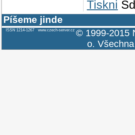
Tiskni
Sd
Píšeme jinde
ISSN 1214-1267
www.czech-server.cz
© 1999-2015
o.
Všechna 