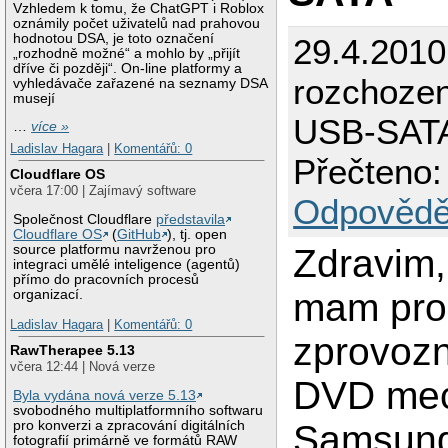
Vzhledem k tomu, že ChatGPT i Roblox
oznámily počet uživatelů nad prahovou
hodnotou DSA, je toto označení
29.4.2010
„rozhodně možné“ a mohlo by „přijít
dříve či později“. On-line platformy a
rozchoze
vyhledávače zařazené na seznamy DSA
musejí
USB-SAT
…
více »
Ladislav Hagara
|
Komentářů: 0
Přečteno:
Cloudflare OS
včera 17:00 | Zajímavý software
Odpovědě
Společnost Cloudflare
představila
Cloudflare OS
(
GitHub
), tj. open
Zdravim,
source platformu navrženou pro
integraci umělé inteligence (agentů)
přímo do pracovních procesů
mam pro
organizací.
Ladislav Hagara
|
Komentářů: 0
zprovozni
RawTherapee 5.13
včera 12:44 | Nová verze
DVD mec
Byla vydána nová verze 5.13
svobodného multiplatformního softwaru
Samsun
pro konverzi a zpracování digitálních
fotografií primárně ve formátů RAW