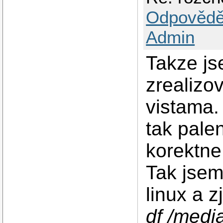
Odpovědě
Admin
Takze j
zrealizo
vistama.
tak pale
korektne
Tak jsem
linux a z
df /medi