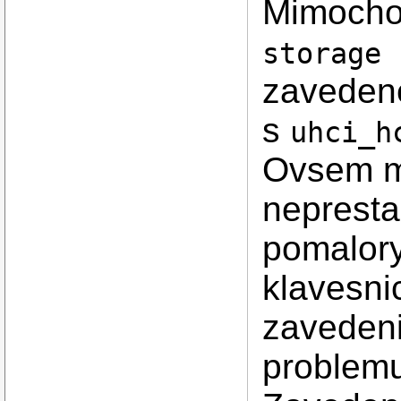
Mimoch
storage
zaveden
s
uhci_h
Ovsem m
nepresta
pomalory
klavesni
zaveden
problem