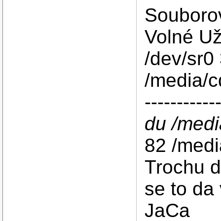
Souborov
Volné U
/dev/sr
/media/
-----------
du /medi
82 /med
Trochu d
se to da 
JaCa