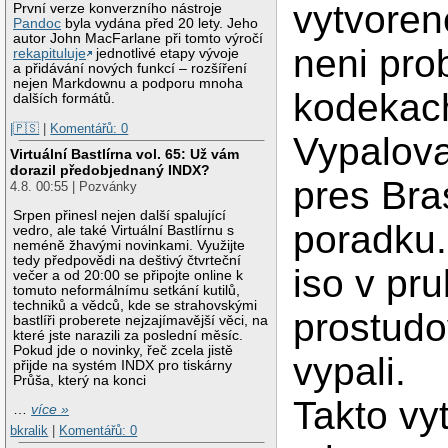
vytvoren
První verze konverzního nástroje
Pandoc
byla vydána před 20 lety. Jeho
autor John MacFarlane při tomto výročí
neni pro
rekapituluje
jednotlivé etapy vývoje
a přidávání nových funkcí – rozšíření
nejen Markdownu a podporu mnoha
kodekac
dalších formátů.
|🇵🇸
|
Komentářů: 0
Vypalova
Virtuální Bastlírna vol. 65: Už vám
dorazil předobjednaný INDX?
pres Bra
4.8. 00:55 | Pozvánky
Srpen přinesl nejen další spalující
poradku.
vedro, ale také Virtuální Bastlírnu s
neméně žhavými novinkami. Využijte
tedy předpovědi na deštivý čtvrteční
iso v pr
večer a od 20:00 se připojte online k
tomuto neformálnímu setkání kutilů,
techniků a vědců, kde se strahovskými
prostudo
bastlíři proberete nejzajímavější věci, na
které jste narazili za poslední měsíc.
Pokud jde o novinky, řeč zcela jistě
vypali.
přijde na systém INDX pro tiskárny
Průša, který na konci
Takto vy
…
více »
bkralik
|
Komentářů: 0