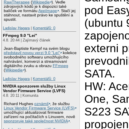
RawTherapee
(
Wikipedie
). Vedle
pod Eas
zdrojových kódů je k dispozici také
balíček ve formátu
AppImage
. Stačí jej
stáhnout, nastavit právo ke spuštění a
(ubuntu 
spustit.
Ladislav Hagara
|
Komentářů: 0
zapojeno
FFmpeg 9.0 "Lei"
4.8. 20:44 | Zajímavý článek
externi 
Jean-Baptiste Kempf na svém blogu
představil novou verzi 9.0 "Lei"
kolekce
prevodn
svobodného softwaru umožňujícího
nahrávání, konverzi a streamovaní
digitálního zvuku a obrazu
FFmpeg
SATA.
(
Wikipedie
).
Ladislav Hagara
|
Komentářů: 0
HW: Acer
NVIDIA sponzorem služby Linux
Vendor Firmware Service (LVFS)
One, Sa
4.8. 20:11 | Komunita
Richard Hughes
oznámil
, že službu
S223 SA
Linux Vendor Firmware Service (LVFS)
umožňující aktualizovat firmware
zařízení na počítačích s Linuxem, nově
propojen
sponzoruje také společnost NVIDIA
.