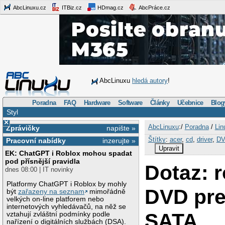
AbcLinuxu.cz
ITBiz.cz
HDmag.cz
AbcPráce.cz
AbcLinuxu
hledá autory
!
Poradna
FAQ
Hardware
Software
Články
Učebnice
Blog
Styl
×
AbcLinuxu
:/
Poradna
/
Lin
Zprávičky
napište »
Štítky
:
acer
,
cd
,
driver
,
D
Pracovní nabídky
inzerujte »
Upravit
EK: ChatGPT i Roblox mohou spadat
pod přísnější pravidla
Dotaz: 
dnes 08:00 | IT novinky
Platformy ChatGPT i Roblox by mohly
DVD pr
být
zařazeny na seznam
mimořádně
velkých on-line platforem nebo
internetových vyhledávačů, na něž se
SATA
vztahují zvláštní podmínky podle
nařízení o digitálních službách (DSA).