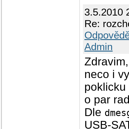
3.5.2010 
Re: rozc
Odpovědě
Admin
Zdravim, 
neco i v
poklicku
o par rad
Dle
dmes
USB-SATA