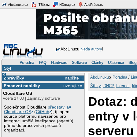
AbcLinuxu.cz
ITBiz.cz
HDmag.cz
AbcPráce.cz
AbcLinuxu
hledá autory
!
Poradna
FAQ
Hardware
Software
Články
Učebnice
Blog
Styl
×
AbcLinuxu
:/
Poradna
/
Lin
Zprávičky
napište »
Pracovní nabídky
inzerujte »
Štítky
:
DHCP
,
Internet
,
kli
Cloudflare OS
Dotaz: d
včera 17:00 | Zajímavý software
Společnost Cloudflare
představila
entry v
Cloudflare OS
(
GitHub
), tj. open
source platformu navrženou pro
integraci umělé inteligence (agentů)
přímo do pracovních procesů
serveru
organizací.