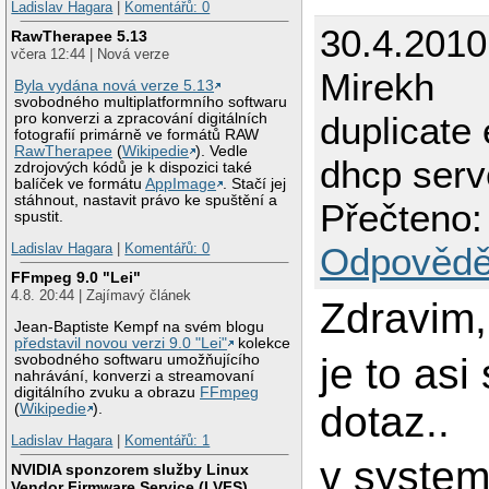
Ladislav Hagara
|
Komentářů: 0
30.4.2010
RawTherapee 5.13
včera 12:44 | Nová verze
Mirekh
Byla vydána nová verze 5.13
svobodného multiplatformního softwaru
duplicate 
pro konverzi a zpracování digitálních
fotografií primárně ve formátů RAW
RawTherapee
(
Wikipedie
). Vedle
dhcp serv
zdrojových kódů je k dispozici také
balíček ve formátu
AppImage
. Stačí jej
stáhnout, nastavit právo ke spuštění a
Přečteno:
spustit.
Odpovědě
Ladislav Hagara
|
Komentářů: 0
FFmpeg 9.0 "Lei"
4.8. 20:44 | Zajímavý článek
Zdravim,
Jean-Baptiste Kempf na svém blogu
představil novou verzi 9.0 "Lei"
kolekce
je to asi
svobodného softwaru umožňujícího
nahrávání, konverzi a streamovaní
digitálního zvuku a obrazu
FFmpeg
dotaz..
(
Wikipedie
).
Ladislav Hagara
|
Komentářů: 1
v syste
NVIDIA sponzorem služby Linux
Vendor Firmware Service (LVFS)