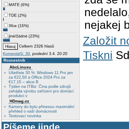
MATE
(
6%
)
nedelalo,
TDE
(
2%
)
nejakej 
Xfce
(
15%
)
jiné/žádné
(
23%
)
Založit 
Celkem 2326 hlasů
Tiskni
Sd
Komentářů: 30
, poslední 3.4. 20:20
Rozcestník
AbcLinuxu
Ušetřete 30 %: Windows 11 Pro jen
za €22,50 a Office 2024 Pro za
€17,15 – akce B
Týden na ITBiz: Čína podle zdrojů
zahájila výrobu zařízení pro domácí
produkci v
HDmag.cz
Kamery do bytu přinesou maximální
přehled o vaší domácnosti
Testovací novinka
Píšeme jinde