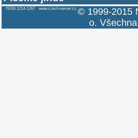
ISSN 1214-1267
www.czech-server.cz
© 1999-2015
o.
Všechna 