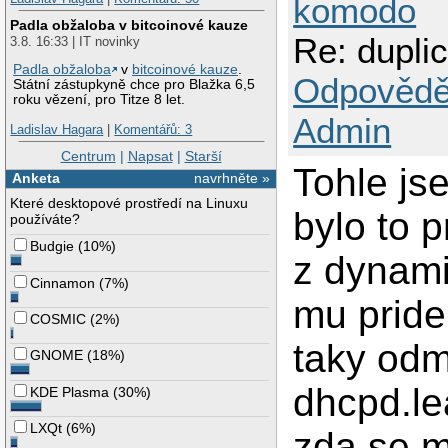
komodo
Padla obžaloba v bitcoinové kauze
Re: dupli
3.8. 16:33 | IT novinky
Padla obžaloba
v
bitcoinové kauze
.
Odpovědě
Státní zástupkyně chce pro Blažka 6,5
roku vězení, pro Titze 8 let.
Admin
Ladislav Hagara
|
Komentářů: 3
Centrum
|
Napsat
|
Starší
Tohle js
Anketa
navrhněte »
Které desktopové prostředí na Linuxu
bylo to p
používáte?
Budgie
(
10%
)
z dynami
Cinnamon
(
7%
)
mu pridel
COSMIC
(
2%
)
taky od
GNOME
(
18%
)
dhcpd.le
KDE Plasma
(
30%
)
LXQt
(
6%
)
zda se m