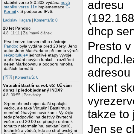
adresu
stabilní verze 9.0.302 vydána
nová
stabilní verze 11
implementace
C-
Kermit
. S podporou IPv6.
(192.168
Ladislav Hagara
|
Komentářů: 0
dhcp ser
20 let Pandoc
4.8. 11:11 | Zajímavý článek
První verze konverzního nástroje
Presto v
Pandoc
byla vydána před 20 lety. Jeho
autor John MacFarlane při tomto výročí
rekapituluje
jednotlivé etapy vývoje
dhcpd.le
a přidávání nových funkcí – rozšíření
nejen Markdownu a podporu mnoha
adresou
dalších formátů.
|🇵🇸
|
Komentářů: 0
Klient s
Virtuální Bastlírna vol. 65: Už vám
dorazil předobjednaný INDX?
4.8. 00:55 | Pozvánky
vyrezerv
Srpen přinesl nejen další spalující
vedro, ale také Virtuální Bastlírnu s
takze to
neméně žhavými novinkami. Využijte
tedy předpovědi na deštivý čtvrteční
večer a od 20:00 se připojte online k
Jen se ch
tomuto neformálnímu setkání kutilů,
techniků a vědců, kde se strahovskými