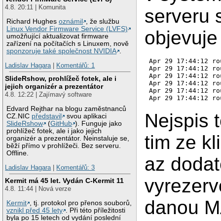
4.8. 20:11 | Komunita
serveru 
Richard Hughes
oznámil
, že službu
Linux Vendor Firmware Service (LVFS)
objevuje
umožňující aktualizovat firmware
zařízení na počítačích s Linuxem, nově
sponzoruje také společnost NVIDIA
.
Apr 29 17:44:12 ro
Ladislav Hagara
|
Komentářů: 1
Apr 29 17:44:12 ro
Apr 29 17:44:12 ro
SlideRshow, prohlížeč fotek, ale i
Apr 29 17:44:12 ro
jejich organizér a prezentátor
Apr 29 17:44:12 ro
4.8. 12:22 | Zajímavý software
Apr 29 17:44:12 ro
Edvard Rejthar na blogu zaměstnanců
Nejspis t
CZ.NIC
představil
svou aplikaci
SlideRshow
(
GitHub
). Funguje jako
prohlížeč fotek, ale i jako jejich
tim ze kl
organizér a prezentátor. Neinstaluje se,
běží přímo v prohlížeči. Bez serveru.
Offline.
az doda
Ladislav Hagara
|
Komentářů: 3
vyrezerv
Kermit má 45 let. Vydán C-Kermit 11
4.8. 11:44 | Nová verze
danou M
Kermit
, tj. protokol pro přenos souborů,
vznikl před 45 lety
. Při této příležitosti
byla po 15 letech od vydání poslední