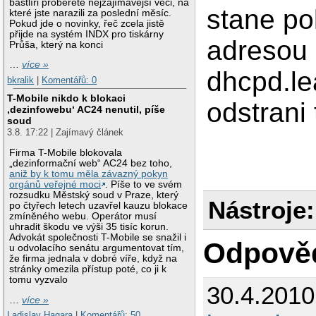
bastlíři proberete nejzajímavější věci, na
stane p
které jste narazili za poslední měsíc.
Pokud jde o novinky, řeč zcela jistě
přijde na systém INDX pro tiskárny
adresou 
Průša, který na konci
…
více »
dhcpd.le
bkralik
|
Komentářů: 0
T-Mobile nikdo k blokaci
odstrani 
‚dezinfowebu‘ AC24 nenutil, píše
soud
3.8. 17:22 | Zajímavý článek
Firma T-Mobile blokovala
„dezinformační web“ AC24 bez toho,
aniž by k tomu měla závazný pokyn
orgánů veřejné moci
. Píše to ve svém
rozsudku Městský soud v Praze, který
Nástroje:
po čtyřech letech uzavřel kauzu blokace
zmíněného webu. Operátor musí
uhradit škodu ve výši 35 tisíc korun.
Advokát společnosti T-Mobile se snažil i
Odpově
u odvolacího senátu argumentovat tím,
že firma jednala v dobré víře, když na
stránky omezila přístup poté, co ji k
tomu vyzvalo
30.4.201
…
více »
Ladislav Hagara
|
Komentářů: 50