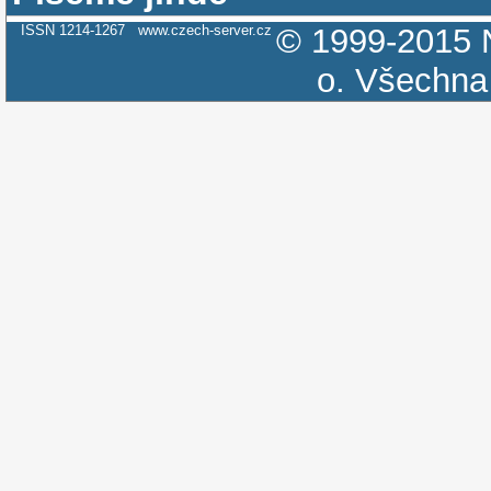
ISSN 1214-1267
www.czech-server.cz
© 1999-2015
o.
Všechna 