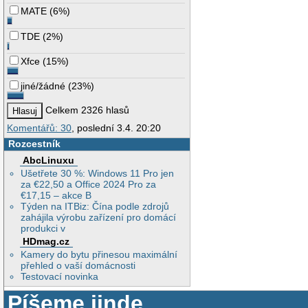
MATE
(
6%
)
TDE
(
2%
)
Xfce
(
15%
)
jiné/žádné
(
23%
)
Celkem 2326 hlasů
Komentářů: 30
, poslední 3.4. 20:20
Rozcestník
AbcLinuxu
Ušetřete 30 %: Windows 11 Pro jen
za €22,50 a Office 2024 Pro za
€17,15 – akce B
Týden na ITBiz: Čína podle zdrojů
zahájila výrobu zařízení pro domácí
produkci v
HDmag.cz
Kamery do bytu přinesou maximální
přehled o vaší domácnosti
Testovací novinka
Píšeme jinde