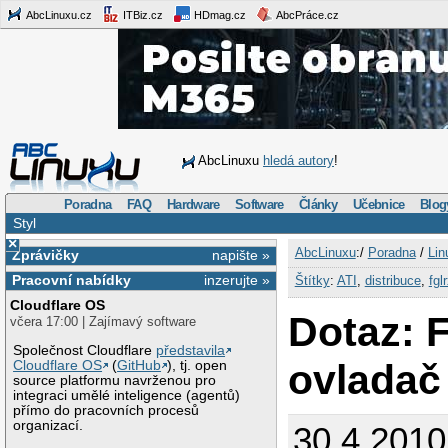
AbcLinuxu.cz
ITBiz.cz
HDmag.cz
AbcPráce.cz
AbcLinuxu
hledá autory
!
Poradna
FAQ
Hardware
Software
Články
Učebnice
Blog
Styl
×
AbcLinuxu
:/
Poradna
/
Lin
Zprávičky
napište »
Pracovní nabídky
inzerujte »
Štítky
:
ATI
,
distribuce
,
fgl
Cloudflare OS
Dotaz:
včera 17:00 | Zajímavý software
Společnost Cloudflare
představila
ovladač
Cloudflare OS
(
GitHub
), tj. open
source platformu navrženou pro
integraci umělé inteligence (agentů)
přímo do pracovních procesů
organizací.
30.4.2010