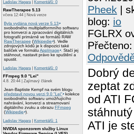
Ladislav Hagara
|
Komentářů: 0
Pheek
| s
RawTherapee 5.13
včera 12:44 | Nová verze
blog:
io
Byla vydána nová verze 5.13
svobodného multiplatformního softwaru
FGLRX ov
pro konverzi a zpracování digitálních
fotografií primárně ve formátů RAW
RawTherapee
(
Wikipedie
). Vedle
Přečteno:
zdrojových kódů je k dispozici také
balíček ve formátu
AppImage
. Stačí jej
Odpovědě
stáhnout, nastavit právo ke spuštění a
spustit.
Ladislav Hagara
|
Komentářů: 0
Dobrý de
FFmpeg 9.0 "Lei"
4.8. 20:44 | Zajímavý článek
zeptat z
Jean-Baptiste Kempf na svém blogu
představil novou verzi 9.0 "Lei"
kolekce
od ATI 
svobodného softwaru umožňujícího
nahrávání, konverzi a streamovaní
digitálního zvuku a obrazu
FFmpeg
stáhnutý
(
Wikipedie
).
Ladislav Hagara
|
Komentářů: 1
ATI je st
NVIDIA sponzorem služby Linux
Vendor Firmware Service (LVFS)