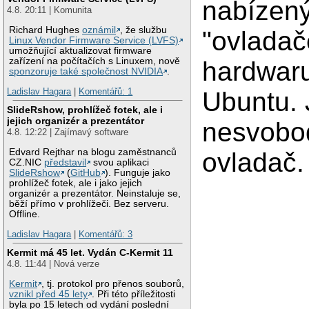
nabízen
4.8. 20:11 | Komunita
Richard Hughes
oznámil
, že službu
"ovladač
Linux Vendor Firmware Service (LVFS)
umožňující aktualizovat firmware
zařízení na počítačích s Linuxem, nově
hardwaru
sponzoruje také společnost NVIDIA
.
Ladislav Hagara
|
Komentářů: 1
Ubuntu. 
SlideRshow, prohlížeč fotek, ale i
jejich organizér a prezentátor
nesvobo
4.8. 12:22 | Zajímavý software
Edvard Rejthar na blogu zaměstnanců
ovladač.
CZ.NIC
představil
svou aplikaci
SlideRshow
(
GitHub
). Funguje jako
prohlížeč fotek, ale i jako jejich
organizér a prezentátor. Neinstaluje se,
běží přímo v prohlížeči. Bez serveru.
Offline.
Ladislav Hagara
|
Komentářů: 3
Kermit má 45 let. Vydán C-Kermit 11
4.8. 11:44 | Nová verze
Kermit
, tj. protokol pro přenos souborů,
vznikl před 45 lety
. Při této příležitosti
byla po 15 letech od vydání poslední