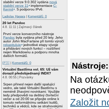
stabilní verze 9.0.302 vydána
nová
stabilní verze 11
implementace
C-
Kermit
. S podporou IPv6.
Ladislav Hagara
|
Komentářů: 0
20 let Pandoc
4.8. 11:11 | Zajímavý článek
První verze konverzního nástroje
Pandoc
byla vydána před 20 lety. Jeho
autor John MacFarlane při tomto výročí
rekapituluje
jednotlivé etapy vývoje
a přidávání nových funkcí – rozšíření
nejen Markdownu a podporu mnoha
dalších formátů.
Nástroje:
|🇵🇸
|
Komentářů: 0
Virtuální Bastlírna vol. 65: Už vám
dorazil předobjednaný INDX?
Na otázk
4.8. 00:55 | Pozvánky
Srpen přinesl nejen další spalující
neodpově
vedro, ale také Virtuální Bastlírnu s
neméně žhavými novinkami. Využijte
tedy předpovědi na deštivý čtvrteční
večer a od 20:00 se připojte online k
Založit 
tomuto neformálnímu setkání kutilů,
techniků a vědců, kde se strahovskými