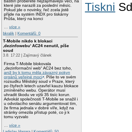
bastlíři proberete nejzajímavější věci, na
Tiskni
Sd
které jste narazili za poslední měsíc.
Pokud jde o novinky, řeč zcela jistě
přijde na systém INDX pro tiskárny
Průša, který na konci
…
více »
bkralik
|
Komentářů: 0
T-Mobile nikdo k blokaci
‚dezinfowebu‘ AC24 nenutil, píše
soud
3.8. 17:22 | Zajímavý článek
Firma T-Mobile blokovala
„dezinformační web“ AC24 bez toho,
aniž by k tomu měla závazný pokyn
orgánů veřejné moci
. Píše to ve svém
rozsudku Městský soud v Praze, který
po čtyřech letech uzavřel kauzu blokace
zmíněného webu. Operátor musí
uhradit škodu ve výši 35 tisíc korun.
Advokát společnosti T-Mobile se snažil i
u odvolacího senátu argumentovat tím,
že firma jednala v dobré víře, když na
stránky omezila přístup poté, co ji k
tomu vyzvalo
…
více »
Ladislav Hagara
|
Komentářů: 50