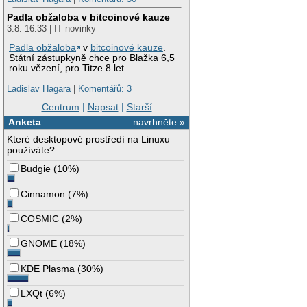
Padla obžaloba v bitcoinové kauze
3.8. 16:33 | IT novinky
Padla obžaloba
v
bitcoinové kauze
.
Státní zástupkyně chce pro Blažka 6,5
roku vězení, pro Titze 8 let.
Ladislav Hagara
|
Komentářů: 3
Centrum
|
Napsat
|
Starší
Anketa
navrhněte »
Které desktopové prostředí na Linuxu
používáte?
Budgie
(
10%
)
Cinnamon
(
7%
)
COSMIC
(
2%
)
GNOME
(
18%
)
KDE Plasma
(
30%
)
LXQt
(
6%
)