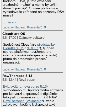
hodnotou DSA, je toto označení
„rozhodně možné“ a mohlo by „přijít
dříve či později“. On-line platformy a
vyhledávače zařazené na seznamy DSA
musejí
…
více »
Ladislav Hagara
|
Komentářů: 9
Cloudflare OS
5.8. 17:00 | Zajímavý software
Společnost Cloudflare
představila
Cloudflare OS
(
GitHub
), tj. open
source platformu navrženou pro
integraci umělé inteligence (agentů)
přímo do pracovních procesů
organizací.
Ladislav Hagara
|
Komentářů: 0
RawTherapee 5.13
5.8. 12:44 | Nová verze
Byla vydána nová verze 5.13
svobodného multiplatformního softwaru
pro konverzi a zpracování digitálních
fotografií primárně ve formátů RAW
RawTherapee
(
Wikipedie
). Vedle
zdrojových kódů je k dispozici také