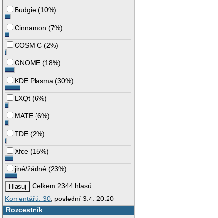
Budgie
(
10%
)
Cinnamon
(
7%
)
COSMIC
(
2%
)
GNOME
(
18%
)
KDE Plasma
(
30%
)
LXQt
(
6%
)
MATE
(
6%
)
TDE
(
2%
)
Xfce
(
15%
)
jiné/žádné
(
23%
)
Celkem 2344 hlasů
Komentářů: 30
, poslední 3.4. 20:20
Rozcestník