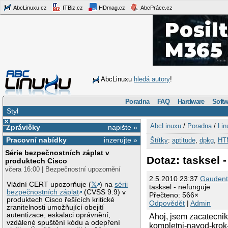
AbcLinuxu.cz
ITBiz.cz
HDmag.cz
AbcPráce.cz
AbcLinuxu
hledá autory
!
Poradna
FAQ
Hardware
Softw
Styl
×
AbcLinuxu
:/
Poradna
/
Lin
Zprávičky
napište »
Pracovní nabídky
inzerujte »
Štítky
:
aptitude
,
dpkg
,
HT
Série bezpečnostních záplat v
Dotaz: tasksel 
produktech Cisco
včera 16:00 | Bezpečnostní upozornění
2.5.2010 23:37
Gaudent
Vládní CERT upozorňuje (
𝕏
) na
sérii
tasksel - nefunguje
bezpečnostních záplat
(CVSS 9.9) v
Přečteno: 566×
produktech Cisco řešících kritické
Odpovědět
|
Admin
zranitelnosti umožňující obejití
autentizace, eskalaci oprávnění,
Ahoj, jsem zacatecnik 
vzdálené spuštění kódu a odepření
kompletni-navod-krok-