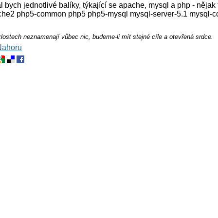
l bych jednotlivé balíky, týkající se apache, mysql a php - nějak 
apache2 php5-common php5 php5-mysql mysql-server-5.1 mysql-
klostech neznamenají vůbec nic, budeme-li mít stejné cíle a otevřená srdce.
Nahoru