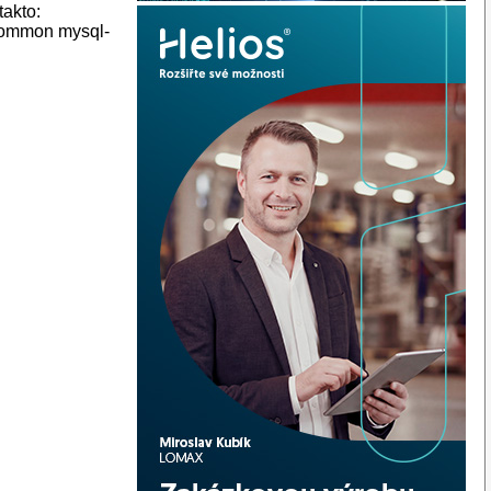
takto:
common mysql-