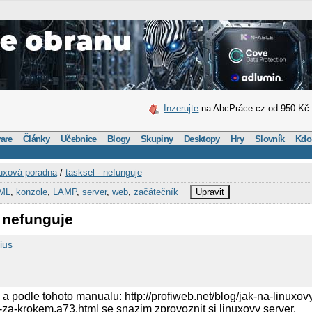
Inzerujte
na AbcPráce.cz od 950 Kč
are
Články
Učebnice
Blogy
Skupiny
Desktopy
Hry
Slovník
Kdo
uxová poradna
/
tasksel - nefunguje
ML
,
konzole
,
LAMP
,
server
,
web
,
začátečník
Upravit
- nefunguje
ius
a podle tohoto manualu: http://profiweb.net/blog/jak-na-linuxov
za-krokem.a73.html se snazim zprovoznit si linuxovy server.