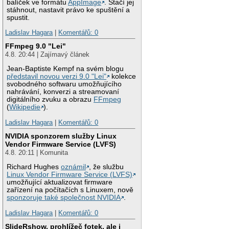
balíček ve formátu
AppImage
. Stačí jej
stáhnout, nastavit právo ke spuštění a
spustit.
Ladislav Hagara
|
Komentářů: 0
FFmpeg 9.0 "Lei"
4.8. 20:44 | Zajímavý článek
Jean-Baptiste Kempf na svém blogu
představil novou verzi 9.0 "Lei"
kolekce
svobodného softwaru umožňujícího
nahrávání, konverzi a streamovaní
digitálního zvuku a obrazu
FFmpeg
(
Wikipedie
).
Ladislav Hagara
|
Komentářů: 0
NVIDIA sponzorem služby Linux
Vendor Firmware Service (LVFS)
4.8. 20:11 | Komunita
Richard Hughes
oznámil
, že službu
Linux Vendor Firmware Service (LVFS)
umožňující aktualizovat firmware
zařízení na počítačích s Linuxem, nově
sponzoruje také společnost NVIDIA
.
Ladislav Hagara
|
Komentářů: 0
SlideRshow, prohlížeč fotek, ale i