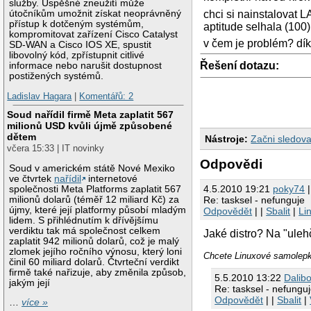
služby. Úspěšné zneužití může
útočníkům umožnit získat neoprávněný
chci si nainstalovat 
přístup k dotčeným systémům,
aptitude selhala (100)
kompromitovat zařízení Cisco Catalyst
v čem je problém? dí
SD-WAN a Cisco IOS XE, spustit
libovolný kód, zpřístupnit citlivé
Řešení dotazu:
informace nebo narušit dostupnost
postižených systémů.
Ladislav Hagara
|
Komentářů: 2
Soud nařídil firmě Meta zaplatit 567
milionů USD kvůli újmě způsobené
dětem
Nástroje:
Začni sledova
včera 15:33 | IT novinky
Odpovědi
Soud v americkém státě Nové Mexiko
ve čtvrtek
nařídil
internetové
4.5.2010 19:21
poky74
|
společnosti Meta Platforms zaplatit 567
milionů dolarů (téměř 12 miliard Kč) za
Re: tasksel - nefunguje
újmy, které její platformy působí mladým
Odpovědět
| |
Sbalit
|
Li
lidem. S přihlédnutím k dřívějšímu
verdiktu tak má společnost celkem
Jaké distro? Na "ulehč
zaplatit 942 milionů dolarů, což je malý
zlomek jejího ročního výnosu, který loni
Chcete Linuxové samolepk
činil 60 miliard dolarů. Čtvrteční verdikt
firmě také nařizuje, aby změnila způsob,
5.5.2010 13:22
Dalib
jakým její
Re: tasksel - nefungu
Odpovědět
| |
Sbalit
|
…
více »