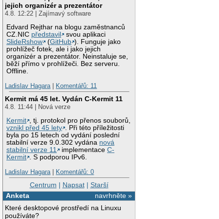
jejich organizér a prezentátor
4.8. 12:22 | Zajímavý software
Edvard Rejthar na blogu zaměstnanců
CZ.NIC
představil
svou aplikaci
SlideRshow
(
GitHub
). Funguje jako
prohlížeč fotek, ale i jako jejich
organizér a prezentátor. Neinstaluje se,
běží přímo v prohlížeči. Bez serveru.
Offline.
Ladislav Hagara
|
Komentářů: 11
Kermit má 45 let. Vydán C-Kermit 11
4.8. 11:44 | Nová verze
Kermit
, tj. protokol pro přenos souborů,
vznikl před 45 lety
. Při této příležitosti
byla po 15 letech od vydání poslední
stabilní verze 9.0.302 vydána
nová
stabilní verze 11
implementace
C-
Kermit
. S podporou IPv6.
Ladislav Hagara
|
Komentářů: 0
Centrum
|
Napsat
|
Starší
Anketa
navrhněte »
Které desktopové prostředí na Linuxu
používáte?