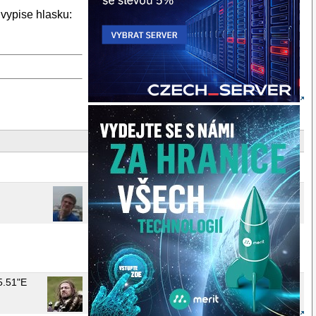
 vypise hlasku:
5.51"E