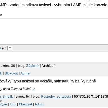
LAMP - zadanim prikazu tasksel - vybranim LAMP mi ale konzole
ky
t
(0)
?
 skóre: 36 | blog:
Zápisník
| Vrchlabí
nk
|
Blokovat
|
Admin
ováky" typu tasksel se vykašli, nainstaluj ty balíky ručně
y nebo Tuxe na klíče?
->
or Smolík
| skóre: 54 | blog:
Postrehy_ze_zivota
| 50°5'31.93"N,14°19'3
je
Výše
|
Link
|
Blokovat
|
Admin