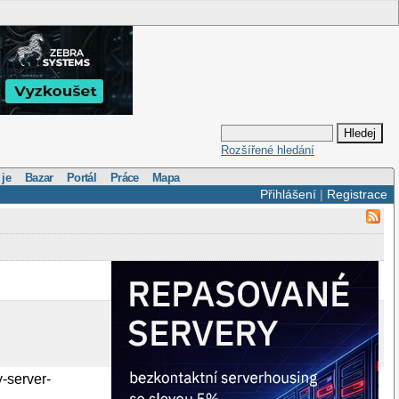
Rozšířené hledání
 je
Bazar
Portál
Práce
Mapa
Přihlášení
|
Registrace
y-server-