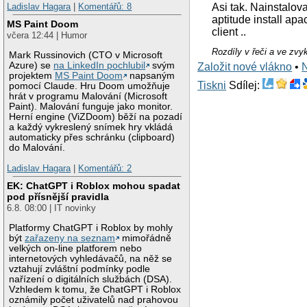
Ladislav Hagara
|
Komentářů: 8
Asi tak. Nainstalova
aptitude install 
MS Paint Doom
client ..
včera 12:44 | Humor
Rozdíly v řeči a ve zvy
Mark Russinovich (CTO v Microsoft
Azure) se
na LinkedIn pochlubil
svým
Založit nové vlákno
•
projektem
MS Paint Doom
napsaným
Tiskni
Sdílej:
pomocí Claude. Hru Doom umožňuje
hrát v programu Malování (Microsoft
Paint). Malování funguje jako monitor.
Herní engine (ViZDoom) běží na pozadí
a každý vykreslený snímek hry vkládá
automaticky přes schránku (clipboard)
do Malování.
Ladislav Hagara
|
Komentářů: 2
EK: ChatGPT i Roblox mohou spadat
pod přísnější pravidla
6.8. 08:00 | IT novinky
Platformy ChatGPT i Roblox by mohly
být
zařazeny na seznam
mimořádně
velkých on-line platforem nebo
internetových vyhledávačů, na něž se
vztahují zvláštní podmínky podle
nařízení o digitálních službách (DSA).
Vzhledem k tomu, že ChatGPT i Roblox
oznámily počet uživatelů nad prahovou