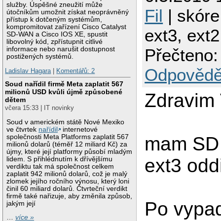
služby. Úspěšné zneužití může
Fil
| skóre
útočníkům umožnit získat neoprávněný
přístup k dotčeným systémům,
kompromitovat zařízení Cisco Catalyst
ext3, ext2
SD-WAN a Cisco IOS XE, spustit
libovolný kód, zpřístupnit citlivé
informace nebo narušit dostupnost
Přečteno:
postižených systémů.
Odpovědě
Ladislav Hagara
|
Komentářů: 2
Soud nařídil firmě Meta zaplatit 567
milionů USD kvůli újmě způsobené
Zdravim 
dětem
včera 15:33 | IT novinky
Soud v americkém státě Nové Mexiko
ve čtvrtek
nařídil
internetové
společnosti Meta Platforms zaplatit 567
mam SD 
milionů dolarů (téměř 12 miliard Kč) za
újmy, které její platformy působí mladým
ext3 odd
lidem. S přihlédnutím k dřívějšímu
verdiktu tak má společnost celkem
zaplatit 942 milionů dolarů, což je malý
zlomek jejího ročního výnosu, který loni
činil 60 miliard dolarů. Čtvrteční verdikt
firmě také nařizuje, aby změnila způsob,
Po vypa
jakým její
…
více »