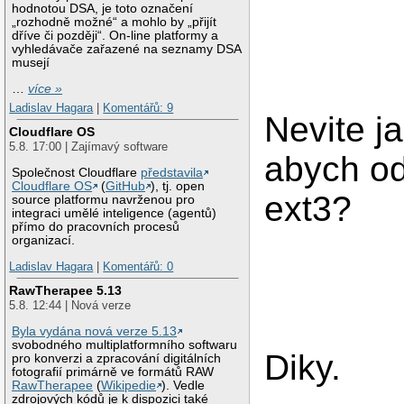
hodnotou DSA, je toto označení
„rozhodně možné“ a mohlo by „přijít
dříve či později“. On-line platformy a
vyhledávače zařazené na seznamy DSA
musejí
…
více »
Ladislav Hagara
|
Komentářů: 9
Nevite ja
Cloudflare OS
5.8. 17:00 | Zajímavý software
abych od
Společnost Cloudflare
představila
Cloudflare OS
(
GitHub
), tj. open
ext3?
source platformu navrženou pro
integraci umělé inteligence (agentů)
přímo do pracovních procesů
organizací.
Ladislav Hagara
|
Komentářů: 0
RawTherapee 5.13
5.8. 12:44 | Nová verze
Byla vydána nová verze 5.13
svobodného multiplatformního softwaru
Diky.
pro konverzi a zpracování digitálních
fotografií primárně ve formátů RAW
RawTherapee
(
Wikipedie
). Vedle
zdrojových kódů je k dispozici také