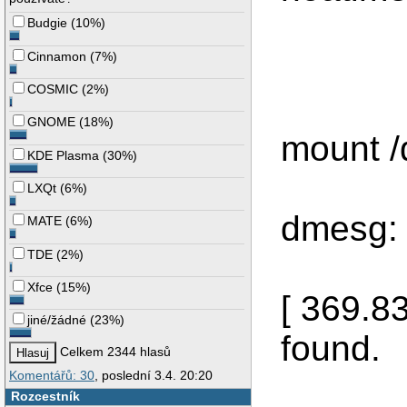
Budgie
(
10%
)
Cinnamon
(
7%
)
COSMIC
(
2%
)
GNOME
(
18%
)
mount 
KDE Plasma
(
30%
)
LXQt
(
6%
)
dmesg:
MATE
(
6%
)
TDE
(
2%
)
Xfce
(
15%
)
[ 369.8
jiné/žádné
(
23%
)
found.
Celkem 2344 hlasů
Komentářů: 30
, poslední 3.4. 20:20
Rozcestník