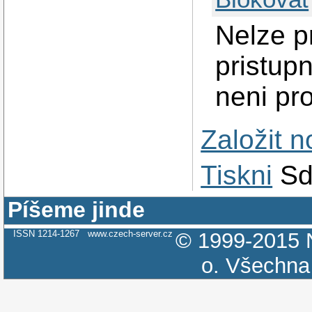
Nelze pr
pristupn
neni pr
Založit 
Tiskni
Sd
Píšeme jinde
ISSN 1214-1267
www.czech-server.cz
© 1999-2015
o.
Všechna 