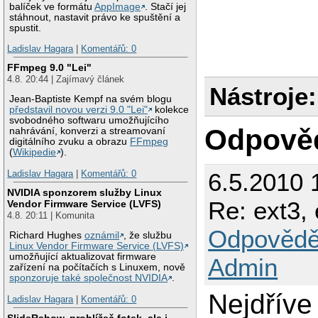
balíček ve formátu
AppImage
. Stačí jej
stáhnout, nastavit právo ke spuštění a
spustit.
Ladislav Hagara
|
Komentářů: 0
FFmpeg 9.0 "Lei"
4.8. 20:44 | Zajímavý článek
Nástroje:
Jean-Baptiste Kempf na svém blogu
představil novou verzi 9.0 "Lei"
kolekce
svobodného softwaru umožňujícího
Odpově
nahrávání, konverzi a streamovaní
digitálního zvuku a obrazu
FFmpeg
(
Wikipedie
).
6.5.2010 
Ladislav Hagara
|
Komentářů: 0
NVIDIA sponzorem služby Linux
Re: ext3, 
Vendor Firmware Service (LVFS)
4.8. 20:11 | Komunita
Odpovědě
Richard Hughes
oznámil
, že službu
Linux Vendor Firmware Service (LVFS)
umožňující aktualizovat firmware
Admin
zařízení na počítačích s Linuxem, nově
sponzoruje také společnost NVIDIA
.
Nejdříve
Ladislav Hagara
|
Komentářů: 0
SlideRshow, prohlížeč fotek, ale i