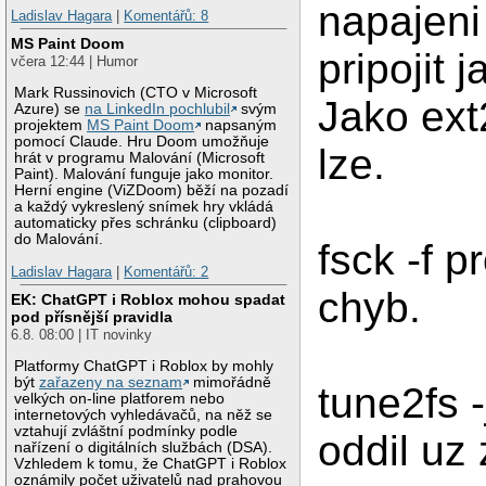
napajeni
Ladislav Hagara
|
Komentářů: 8
MS Paint Doom
pripojit 
včera 12:44 | Humor
Mark Russinovich (CTO v Microsoft
Jako ext2
Azure) se
na LinkedIn pochlubil
svým
projektem
MS Paint Doom
napsaným
pomocí Claude. Hru Doom umožňuje
lze.
hrát v programu Malování (Microsoft
Paint). Malování funguje jako monitor.
Herní engine (ViZDoom) běží na pozadí
a každý vykreslený snímek hry vkládá
automaticky přes schránku (clipboard)
do Malování.
fsck -f 
Ladislav Hagara
|
Komentářů: 2
chyb.
EK: ChatGPT i Roblox mohou spadat
pod přísnější pravidla
6.8. 08:00 | IT novinky
Platformy ChatGPT i Roblox by mohly
být
zařazeny na seznam
mimořádně
tune2fs -
velkých on-line platforem nebo
internetových vyhledávačů, na něž se
vztahují zvláštní podmínky podle
oddil uz
nařízení o digitálních službách (DSA).
Vzhledem k tomu, že ChatGPT i Roblox
oznámily počet uživatelů nad prahovou