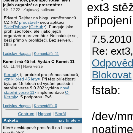
ext3 stě
jejich organizér a prezentátor
4.8. 12:22 | Zajímavý software
připojen
Edvard Rejthar na blogu zaměstnanců
CZ.NIC
představil
svou aplikaci
SlideRshow
(
GitHub
). Funguje jako
prohlížeč fotek, ale i jako jejich
7.5.2010
organizér a prezentátor. Neinstaluje se,
běží přímo v prohlížeči. Bez serveru.
Offline.
Re: ext3
Ladislav Hagara
|
Komentářů: 11
Odpověd
Kermit má 45 let. Vydán C-Kermit 11
4.8. 11:44 | Nová verze
Blokovat
Kermit
, tj. protokol pro přenos souborů,
vznikl před 45 lety
. Při této příležitosti
byla po 15 letech od vydání poslední
fstab:
stabilní verze 9.0.302 vydána
nová
stabilní verze 11
implementace
C-
Kermit
. S podporou IPv6.
Ladislav Hagara
|
Komentářů: 0
/dev/mm
Centrum
|
Napsat
|
Starší
Anketa
navrhněte »
noatime
Které desktopové prostředí na Linuxu
používáte?