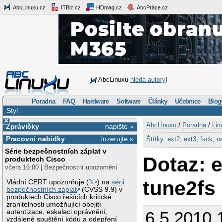
AbcLinuxu.cz
ITBiz.cz
HDmag.cz
AbcPráce.cz
AbcLinuxu
hledá autory
!
Poradna
FAQ
Hardware
Software
Články
Učebnice
Blog
Styl
×
AbcLinuxu
:/
Poradna
/
Lin
Zprávičky
napište »
Pracovní nabídky
inzerujte »
Štítky
:
ext2
,
ext3
,
fsck
,
n
Série bezpečnostních záplat v
Dotaz: e
produktech Cisco
včera 16:00 | Bezpečnostní upozornění
tune2fs
Vládní CERT upozorňuje (
𝕏
) na
sérii
bezpečnostních záplat
(CVSS 9.9) v
produktech Cisco řešících kritické
zranitelnosti umožňující obejití
autentizace, eskalaci oprávnění,
6.5.2010 
vzdálené spuštění kódu a odepření