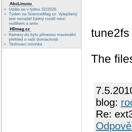
AbcLinuxu
Událo se v týdnu 32/2026
Týden na ScienceMag.cz: Vylepšený
test nenašel žádný rozdíl mezi
vodíkem a antiv
tune2fs
HDmag.cz
Kamery do bytu přinesou maximální
přehled o vaší domácnosti
Testovací novinka
The fil
7.5.201
blog:
ro
Re: ext
Odpově