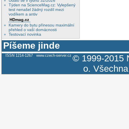
Událo se v týdnu 32/2026
Týden na ScienceMag.cz: Vylepšený
test nenašel žádný rozdíl mezi
vodíkem a antiv
HDmag.cz
Kamery do bytu přinesou maximální
přehled o vaší domácnosti
Testovací novinka
Píšeme jinde
ISSN 1214-1267
www.czech-server.cz
© 1999-2015
o.
Všechna 