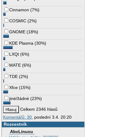
Cinnamon
(
7%
)
COSMIC
(
2%
)
GNOME
(
18%
)
KDE Plasma
(
30%
)
LXQt
(
6%
)
MATE
(
6%
)
TDE
(
2%
)
Xfce
(
15%
)
jiné/žádné
(
23%
)
Celkem 2346 hlasů
Komentářů: 30
, poslední 3.4. 20:20
Rozcestník
AbcLinuxu