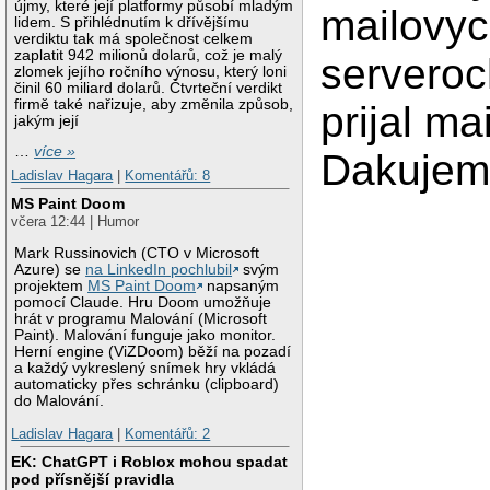
újmy, které její platformy působí mladým
mailovy
lidem. S přihlédnutím k dřívějšímu
verdiktu tak má společnost celkem
zaplatit 942 milionů dolarů, což je malý
serveroc
zlomek jejího ročního výnosu, který loni
činil 60 miliard dolarů. Čtvrteční verdikt
firmě také nařizuje, aby změnila způsob,
prijal ma
jakým její
…
více »
Dakujem
Ladislav Hagara
|
Komentářů: 8
MS Paint Doom
včera 12:44 | Humor
Mark Russinovich (CTO v Microsoft
Azure) se
na LinkedIn pochlubil
svým
projektem
MS Paint Doom
napsaným
pomocí Claude. Hru Doom umožňuje
hrát v programu Malování (Microsoft
Paint). Malování funguje jako monitor.
Herní engine (ViZDoom) běží na pozadí
a každý vykreslený snímek hry vkládá
automaticky přes schránku (clipboard)
do Malování.
Ladislav Hagara
|
Komentářů: 2
EK: ChatGPT i Roblox mohou spadat
pod přísnější pravidla