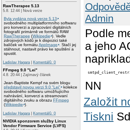
Odpovědě
RawTherapee 5.13
5.8. 12:44 | Nová verze
Admin
Byla vydána nová verze 5.13
svobodného multiplatformního softwaru
pro konverzi a zpracování digitálních
Podle me
fotografií primárně ve formátů RAW
RawTherapee
(
Wikipedie
). Vedle
zdrojových kódů je k dispozici také
a jeho 
balíček ve formátu
AppImage
. Stačí jej
stáhnout, nastavit právo ke spuštění a
spustit.
napriklad
Ladislav Hagara
|
Komentářů: 0
FFmpeg 9.0 "Lei"
smtpd_client_restr
4.8. 20:44 | Zajímavý článek
NN
Jean-Baptiste Kempf na svém blogu
představil novou verzi 9.0 "Lei"
kolekce
svobodného softwaru umožňujícího
nahrávání, konverzi a streamovaní
Založit 
digitálního zvuku a obrazu
FFmpeg
(
Wikipedie
).
Tiskni
Sd
Ladislav Hagara
|
Komentářů: 0
NVIDIA sponzorem služby Linux
Vendor Firmware Service (LVFS)