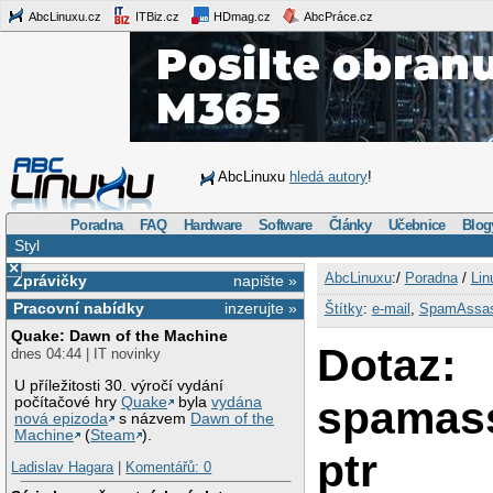
AbcLinuxu.cz
ITBiz.cz
HDmag.cz
AbcPráce.cz
AbcLinuxu
hledá autory
!
Poradna
FAQ
Hardware
Software
Články
Učebnice
Blog
Styl
×
AbcLinuxu
:/
Poradna
/
Lin
Zprávičky
napište »
Pracovní nabídky
inzerujte »
Štítky
:
e-mail
,
SpamAssas
Quake: Dawn of the Machine
Dotaz:
dnes 04:44 | IT novinky
U příležitosti 30. výročí vydání
spamass
počítačové hry
Quake
byla
vydána
nová epizoda
s názvem
Dawn of the
Machine
(
Steam
).
ptr
Ladislav Hagara
|
Komentářů: 0