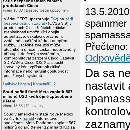
Série bezpečnostních záplat v
produktech Cisco
13.5.2010
včera 16:00 | Bezpečnostní upozornění
Vládní CERT upozorňuje (
𝕏
) na
sérii
spammer
bezpečnostních záplat
(CVSS 9.9) v
produktech Cisco řešících kritické
spamassas
zranitelnosti umožňující obejití
autentizace, eskalaci oprávnění,
vzdálené spuštění kódu a odepření
Přečteno:
služby. Úspěšné zneužití může
útočníkům umožnit získat neoprávněný
přístup k dotčeným systémům,
Odpovědě
kompromitovat zařízení Cisco Catalyst
SD-WAN a Cisco IOS XE, spustit
libovolný kód, zpřístupnit citlivé
Da sa ne
informace nebo narušit dostupnost
postižených systémů.
nastavit
Ladislav Hagara
|
Komentářů: 2
Soud nařídil firmě Meta zaplatit 567
spamass
milionů USD kvůli újmě způsobené
dětem
včera 15:33 | IT novinky
kontrolo
Soud v americkém státě Nové Mexiko
ve čtvrtek
nařídil
internetové
zaznamy
společnosti Meta Platforms zaplatit 567
milionů dolarů (téměř 12 miliard Kč) za