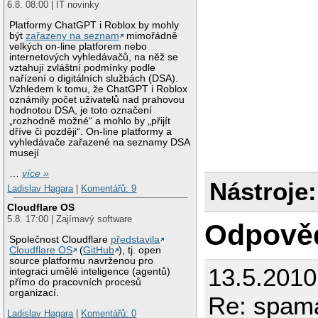
6.8. 08:00 | IT novinky
Platformy ChatGPT i Roblox by mohly
být
zařazeny na seznam
mimořádně
velkých on-line platforem nebo
internetových vyhledávačů, na něž se
vztahují zvláštní podmínky podle
nařízení o digitálních službách (DSA).
Vzhledem k tomu, že ChatGPT i Roblox
oznámily počet uživatelů nad prahovou
hodnotou DSA, je toto označení
„rozhodně možné“ a mohlo by „přijít
dříve či později“. On-line platformy a
vyhledávače zařazené na seznamy DSA
musejí
…
více »
Nástroje:
Ladislav Hagara
|
Komentářů: 9
Cloudflare OS
5.8. 17:00 | Zajímavý software
Odpově
Společnost Cloudflare
představila
Cloudflare OS
(
GitHub
), tj. open
source platformu navrženou pro
13.5.2010
integraci umělé inteligence (agentů)
přímo do pracovních procesů
organizací.
Re: spama
Ladislav Hagara
|
Komentářů: 0