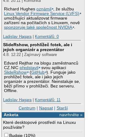
4.8. 20:11 | Komunita
Richard Hughes
oznámil
, že službu
Linux Vendor Firmware Service (LVFS)
umožňující aktualizovat firmware
zařízení na počítačích s Linuxem, nově
sponzoruje také společnost NVIDIA
.
Ladislav Hagara
|
Komentářů: 0
SlideRshow, prohlížeč fotek, ale i
jejich organizér a prezentátor
4.8. 12:22 | Zajímavý software
Edvard Rejthar na blogu zaměstnanců
CZ.NIC
představil
svou aplikaci
SlideRshow
(
GitHub
). Funguje jako
prohlížeč fotek, ale i jako jejich
organizér a prezentátor. Neinstaluje se,
běží přímo v prohlížeči. Bez serveru.
Offline.
Ladislav Hagara
|
Komentářů: 11
Centrum
|
Napsat
|
Starší
Anketa
navrhněte »
Které desktopové prostředí na Linuxu
používáte?
Budgie
(
10%
)