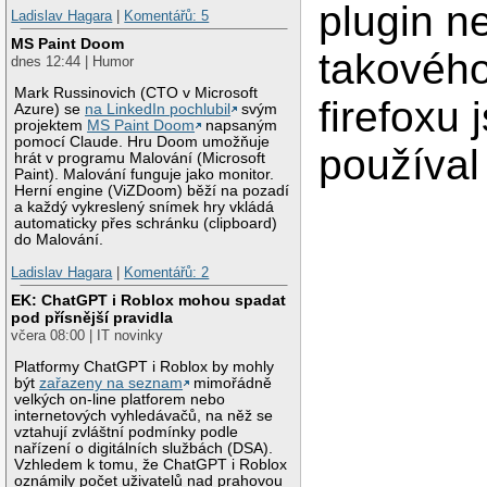
plugin n
Ladislav Hagara
|
Komentářů: 5
MS Paint Doom
takovéh
dnes 12:44 | Humor
Mark Russinovich (CTO v Microsoft
firefoxu
Azure) se
na LinkedIn pochlubil
svým
projektem
MS Paint Doom
napsaným
pomocí Claude. Hru Doom umožňuje
používal
hrát v programu Malování (Microsoft
Paint). Malování funguje jako monitor.
Herní engine (ViZDoom) běží na pozadí
a každý vykreslený snímek hry vkládá
automaticky přes schránku (clipboard)
do Malování.
Ladislav Hagara
|
Komentářů: 2
EK: ChatGPT i Roblox mohou spadat
pod přísnější pravidla
včera 08:00 | IT novinky
Platformy ChatGPT i Roblox by mohly
být
zařazeny na seznam
mimořádně
velkých on-line platforem nebo
internetových vyhledávačů, na něž se
vztahují zvláštní podmínky podle
nařízení o digitálních službách (DSA).
Vzhledem k tomu, že ChatGPT i Roblox
oznámily počet uživatelů nad prahovou