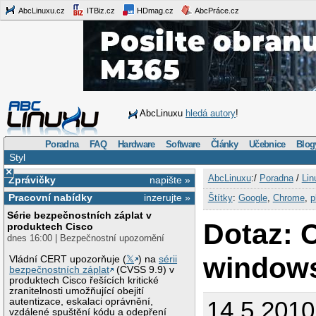
AbcLinuxu.cz
ITBiz.cz
HDmag.cz
AbcPráce.cz
AbcLinuxu
hledá autory
!
Poradna
FAQ
Hardware
Software
Články
Učebnice
Blog
Styl
×
AbcLinuxu
:/
Poradna
/
Lin
Zprávičky
napište »
Pracovní nabídky
inzerujte »
Štítky
:
Google
,
Chrome
,
p
Série bezpečnostních záplat v
Dotaz: 
produktech Cisco
dnes 16:00 | Bezpečnostní upozornění
window
Vládní CERT upozorňuje (
𝕏
) na
sérii
bezpečnostních záplat
(CVSS 9.9) v
produktech Cisco řešících kritické
zranitelnosti umožňující obejití
autentizace, eskalaci oprávnění,
14.5.2010
vzdálené spuštění kódu a odepření