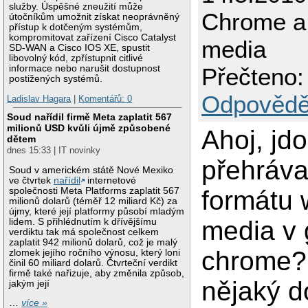
služby. Úspěšné zneužití může
Chrome a
útočníkům umožnit získat neoprávněný
přístup k dotčeným systémům,
kompromitovat zařízení Cisco Catalyst
media
SD-WAN a Cisco IOS XE, spustit
libovolný kód, zpřístupnit citlivé
informace nebo narušit dostupnost
Přečteno:
postižených systémů.
Odpovědě
Ladislav Hagara
|
Komentářů: 0
Soud nařídil firmě Meta zaplatit 567
milionů USD kvůli újmě způsobené
Ahoj, jd
dětem
dnes 15:33 | IT novinky
přehráva
Soud v americkém státě Nové Mexiko
ve čtvrtek
nařídil
internetové
společnosti Meta Platforms zaplatit 567
formátu
milionů dolarů (téměř 12 miliard Kč) za
újmy, které její platformy působí mladým
media v 
lidem. S přihlédnutím k dřívějšímu
verdiktu tak má společnost celkem
zaplatit 942 milionů dolarů, což je malý
chrome? 
zlomek jejího ročního výnosu, který loni
činil 60 miliard dolarů. Čtvrteční verdikt
firmě také nařizuje, aby změnila způsob,
nějaký d
jakým její
…
více »