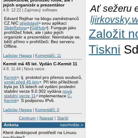
jejich organizér a prezentátor
Ať sežeru e
4.8. 12:22 | Zajímavý software
ljirkovsky
Edvard Rejthar na blogu zaměstnanců
CZ.NIC
představil
svou aplikaci
SlideRshow
(
GitHub
). Funguje jako
Založit 
prohlížeč fotek, ale i jako jejich
organizér a prezentátor. Neinstaluje se,
běží přímo v prohlížeči. Bez serveru.
Tiskni
Sd
Offline.
Ladislav Hagara
|
Komentářů: 11
Kermit má 45 let. Vydán C-Kermit 11
4.8. 11:44 | Nová verze
Kermit
, tj. protokol pro přenos souborů,
vznikl před 45 lety
. Při této příležitosti
byla po 15 letech od vydání poslední
stabilní verze 9.0.302 vydána
nová
stabilní verze 11
implementace
C-
Kermit
. S podporou IPv6.
Ladislav Hagara
|
Komentářů: 0
Centrum
|
Napsat
|
Starší
Anketa
navrhněte »
Které desktopové prostředí na Linuxu
používáte?