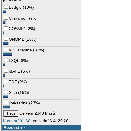
Budgie
(
10%
)
Cinnamon
(
7%
)
COSMIC
(
2%
)
GNOME
(
18%
)
KDE Plasma
(
30%
)
LXQt
(
6%
)
MATE
(
6%
)
TDE
(
2%
)
Xfce
(
15%
)
jiné/žádné
(
23%
)
Celkem 2340 hlasů
Komentářů: 30
, poslední 3.4. 20:20
Rozcestník