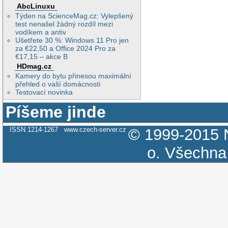
AbcLinuxu
Týden na ScienceMag.cz: Vylepšený
test nenašel žádný rozdíl mezi
vodíkem a antiv
Ušetřete 30 %: Windows 11 Pro jen
za €22,50 a Office 2024 Pro za
€17,15 – akce B
HDmag.cz
Kamery do bytu přinesou maximální
přehled o vaší domácnosti
Testovací novinka
Píšeme jinde
ISSN 1214-1267
www.czech-server.cz
© 1999-2015
o.
Všechna 