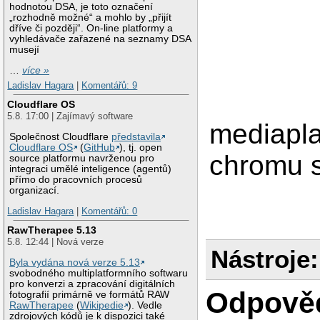
hodnotou DSA, je toto označení
„rozhodně možné“ a mohlo by „přijít
dříve či později“. On-line platformy a
vyhledávače zařazené na seznamy DSA
musejí
…
více »
Ladislav Hagara
|
Komentářů: 9
Cloudflare OS
5.8. 17:00 | Zajímavý software
mediapla
Společnost Cloudflare
představila
Cloudflare OS
(
GitHub
), tj. open
chromu s
source platformu navrženou pro
integraci umělé inteligence (agentů)
přímo do pracovních procesů
organizací.
Ladislav Hagara
|
Komentářů: 0
RawTherapee 5.13
5.8. 12:44 | Nová verze
Nástroje:
Byla vydána nová verze 5.13
svobodného multiplatformního softwaru
pro konverzi a zpracování digitálních
Odpově
fotografií primárně ve formátů RAW
RawTherapee
(
Wikipedie
). Vedle
zdrojových kódů je k dispozici také