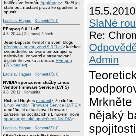
balíček ve formátu
AppImage
. Stačí jej
15.5.201
stáhnout, nastavit právo ke spuštění a
spustit.
SlaNé rou
Ladislav Hagara
|
Komentářů: 0
FFmpeg 9.0 "Lei"
Re: Chro
4.8. 20:44 | Zajímavý článek
Jean-Baptiste Kempf na svém blogu
Odpovědě
představil novou verzi 9.0 "Lei"
kolekce
svobodného softwaru umožňujícího
Admin
nahrávání, konverzi a streamovaní
digitálního zvuku a obrazu
FFmpeg
(
Wikipedie
).
Teoretic
Ladislav Hagara
|
Komentářů: 0
NVIDIA sponzorem služby Linux
podporov
Vendor Firmware Service (LVFS)
4.8. 20:11 | Komunita
Mrkněte 
Richard Hughes
oznámil
, že službu
Linux Vendor Firmware Service (LVFS)
umožňující aktualizovat firmware
nějaký b
zařízení na počítačích s Linuxem, nově
sponzoruje také společnost NVIDIA
.
spojitos
Ladislav Hagara
|
Komentářů: 0
SlideRshow, prohlížeč fotek, ale i