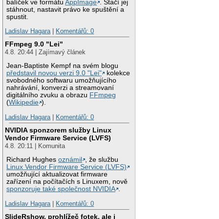
balíček ve formátu
AppImage
. Stačí jej
stáhnout, nastavit právo ke spuštění a
spustit.
Ladislav Hagara
|
Komentářů: 0
FFmpeg 9.0 "Lei"
4.8. 20:44 | Zajímavý článek
Jean-Baptiste Kempf na svém blogu
představil novou verzi 9.0 "Lei"
kolekce
svobodného softwaru umožňujícího
nahrávání, konverzi a streamovaní
digitálního zvuku a obrazu
FFmpeg
(
Wikipedie
).
Ladislav Hagara
|
Komentářů: 0
NVIDIA sponzorem služby Linux
Vendor Firmware Service (LVFS)
4.8. 20:11 | Komunita
Richard Hughes
oznámil
, že službu
Linux Vendor Firmware Service (LVFS)
umožňující aktualizovat firmware
zařízení na počítačích s Linuxem, nově
sponzoruje také společnost NVIDIA
.
Ladislav Hagara
|
Komentářů: 0
SlideRshow, prohlížeč fotek, ale i