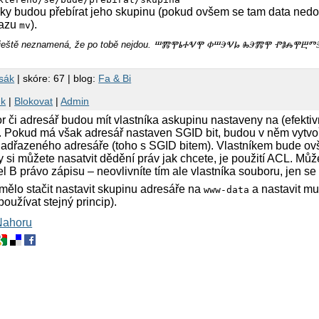
ožky budou přebírat jeho skupinu (pokud ovšem se tam data ned
kazu
).
mv
m, ještě neznamená, že po tobě nejdou. ⰞⰏⰉⰓⰀⰜⰉ ⰗⰞⰅⰜⰘ ⰈⰅⰏⰉ ⰒⰑⰎⰉⰁ
rsák
| skóre: 67 | blog:
Fa & Bi
nk
|
Blokovat
|
Admin
 či adresář budou mít vlastníka askupinu nastaveny na (efektiv
. Pokud má však adresář nastaven SGID bit, budou v něm vytvoř
dřazeného adresáře (toho s SGID bitem). Vlastníkem bude ovšem 
 si můžete nasatvit dědění práv jak chcete, je použití ACL. Můž
el B právo zápisu – neovlivníte tím ale vlastníka souboru, jen se
ělo stačit nastavit skupinu adresáře na
a nastavit mu
www-data
oužívat stejný princip).
Nahoru