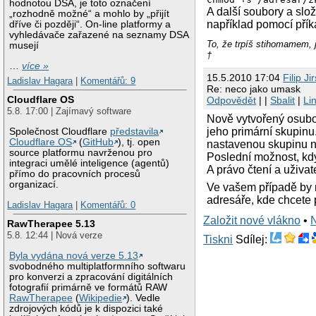
hodnotou DSA, je toto označení
A další soubory a sl
„rozhodně možné“ a mohlo by „přijít
například pomocí pří
dříve či později“. On-line platformy a
vyhledávače zařazené na seznamy DSA
To, že trpíš stihomame
musejí
†
…
více »
15.5.2010 17:04
Filip Ji
Ladislav Hagara
|
Komentářů: 9
Re: neco jako umask
Cloudflare OS
Odpovědět
| |
Sbalit
|
Li
5.8. 17:00 | Zajímavý software
Nově vytvořený osubor
jeho primární skupinu
Společnost Cloudflare
představila
Cloudflare OS
(
GitHub
), tj. open
nastavenou skupinu na
source platformu navrženou pro
Poslední možnost, kdy
integraci umělé inteligence (agentů)
A právo čtení a uživat
přímo do pracovních procesů
organizací.
Ve vašem případě by m
adresáře, kde chcete p
Ladislav Hagara
|
Komentářů: 0
Založit nové vlákno
•
RawTherapee 5.13
5.8. 12:44 | Nová verze
Tiskni
Sdílej:
Byla vydána nová verze 5.13
svobodného multiplatformního softwaru
pro konverzi a zpracování digitálních
fotografií primárně ve formátů RAW
RawTherapee
(
Wikipedie
). Vedle
zdrojových kódů je k dispozici také