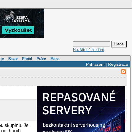
Rozšířené hledání
 je
Bazar
Portál
Práce
Mapa
Přihlášení
|
Registrace
ou skupinu..Je
 pochopil)