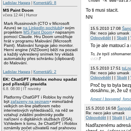
Ladislav Hagara
|
Komentářů: 8
To ti musi stacit.
MS Paint Doom
včera 12:44 | Humor
NN
Mark Russinovich (CTO v Microsoft
Azure) se
na LinkedIn pochlubil
svým
15.5.2010 17:08
Šang
projektem
MS Paint Doom
napsaným
Re: neco jako umask
pomocí Claude. Hru Doom umožňuje
Odpovědět
| |
Sbalit
|
hrát v programu Malování (Microsoft
To je ale matoucí a
Paint). Malování funguje jako monitor.
Herní engine (ViZDoom) běží na pozadí
To, že trpíš stihom
a každý vykreslený snímek hry vkládá
·:⁖⁘⁙†
automaticky přes schránku (clipboard)
do Malování.
15.5.2010 17:51
tsLn
Ladislav Hagara
|
Komentářů: 2
Re: neco jako umask
Odpovědět
| |
Sbalit
|
EK: ChatGPT i Roblox mohou spadat
pod přísnější pravidla
Proč by to byla bez
6.8. 08:00 | IT novinky
dosáhnu, je, že už 
Platformy ChatGPT i Roblox by mohly
Amest I bovvered, fors
být
zařazeny na seznam
mimořádně
velkých on-line platforem nebo
15.5.2010 16:58
Šangal
internetových vyhledávačů, na něž se
Re: neco jako umask
vztahují zvláštní podmínky podle
Odpovědět
| |
Sbalit
|
Li
nařízení o digitálních službách (DSA).
Vzhledem k tomu, že ChatGPT i Roblox
Nadřazenému adresáři
oznámily počet uživatelů nad prahovou
chmod +s /adresar/z