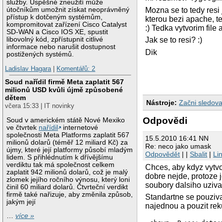
služby. Úspěšné zneužití může
útočníkům umožnit získat neoprávněný
Mozna se to tedy resi
přístup k dotčeným systémům,
kterou bezi apache, 
kompromitovat zařízení Cisco Catalyst
:) Tedka vytvorim file
SD-WAN a Cisco IOS XE, spustit
libovolný kód, zpřístupnit citlivé
Jak se to resi? :)
informace nebo narušit dostupnost
Dik
postižených systémů.
Ladislav Hagara
|
Komentářů: 2
Soud nařídil firmě Meta zaplatit 567
milionů USD kvůli újmě způsobené
dětem
Nástroje:
Začni sledova
včera 15:33 | IT novinky
Odpovědi
Soud v americkém státě Nové Mexiko
ve čtvrtek
nařídil
internetové
společnosti Meta Platforms zaplatit 567
15.5.2010 16:41 NN
milionů dolarů (téměř 12 miliard Kč) za
Re: neco jako umask
újmy, které její platformy působí mladým
Odpovědět
| |
Sbalit
|
Li
lidem. S přihlédnutím k dřívějšímu
verdiktu tak má společnost celkem
Chces, aby kdyz vytvo
zaplatit 942 milionů dolarů, což je malý
dobre nejde, protoze 
zlomek jejího ročního výnosu, který loni
soubory dalsiho uziva
činil 60 miliard dolarů. Čtvrteční verdikt
firmě také nařizuje, aby změnila způsob,
Standartne se pouziva
jakým její
najednou a pouzit reku
…
více »