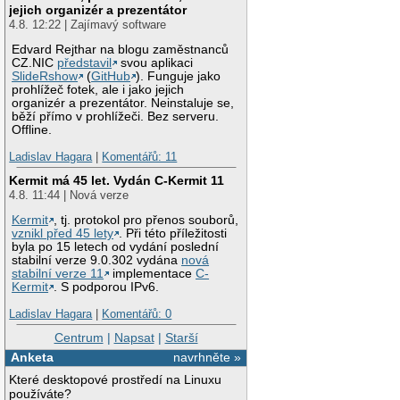
jejich organizér a prezentátor
4.8. 12:22 | Zajímavý software
Edvard Rejthar na blogu zaměstnanců
CZ.NIC
představil
svou aplikaci
SlideRshow
(
GitHub
). Funguje jako
prohlížeč fotek, ale i jako jejich
organizér a prezentátor. Neinstaluje se,
běží přímo v prohlížeči. Bez serveru.
Offline.
Ladislav Hagara
|
Komentářů: 11
Kermit má 45 let. Vydán C-Kermit 11
4.8. 11:44 | Nová verze
Kermit
, tj. protokol pro přenos souborů,
vznikl před 45 lety
. Při této příležitosti
byla po 15 letech od vydání poslední
stabilní verze 9.0.302 vydána
nová
stabilní verze 11
implementace
C-
Kermit
. S podporou IPv6.
Ladislav Hagara
|
Komentářů: 0
Centrum
|
Napsat
|
Starší
Anketa
navrhněte »
Které desktopové prostředí na Linuxu
používáte?