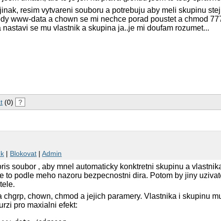
 jinak, resim vytvareni souboru a potrebuju aby meli skupinu ste
tedy www-data a chown se mi nechce porad poustet a chmod 777
 a nastavi se mu vlastnik a skupina ja..je mi doufam rozumet...
t
(0)
?
nk
|
Blokovat
|
Admin
ris soubor , aby mnel automaticky konktretni skupinu a vlastnik
je to podle meho nazoru bezpecnostni dira. Potom by jiny uzivat
tele.
 chgrp, chown, chmod a jejich paramery. Vlastnika i skupinu mu
rzi pro maxialni efekt: