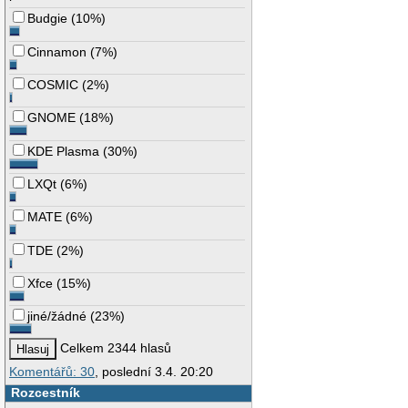
Budgie
(
10%
)
Cinnamon
(
7%
)
COSMIC
(
2%
)
GNOME
(
18%
)
KDE Plasma
(
30%
)
LXQt
(
6%
)
MATE
(
6%
)
TDE
(
2%
)
Xfce
(
15%
)
jiné/žádné
(
23%
)
Celkem 2344 hlasů
Komentářů: 30
, poslední 3.4. 20:20
Rozcestník