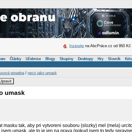
Inzerujte
na AbcPráce.cz od 950 Kč
are
Články
Učebnice
Blogy
Skupiny
Desktopy
Hry
Slovník
Kdo
uxová poradna
/
neco jako umask
Upravit
ko umask
t masku tak, aby pri vytvoreni souboru (slozky) mel (mela) urcit
 jsem umask, ale to je jen na prava (pokud jsem to tedy spravne