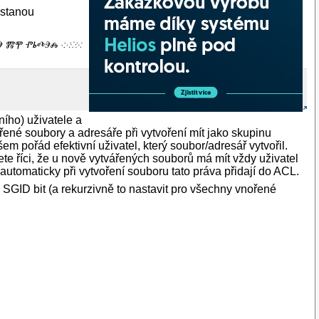
ostanou
ⰕⰅ ⰏⰉ ⰒⰓⰄⰅⰎ ·:⁖⁘⁙
ního) uživatele a
ené soubory a adresáře při vytvoření mít jako skupinu
pořád efektivní uživatel, který soubor/adresář vytvořil.
ete říci, že u nově vytvářených souborů má mít vždy uživatel
 automaticky při vytvoření souboru tato práva přidají do ACL.
 SGID bit (a rekurzivně to nastavit pro všechny vnořené