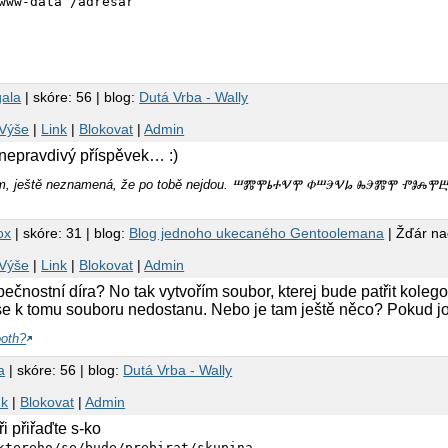
ala
| skóre: 56 | blog:
Dutá Vrba - Wally
Výše
|
Link
|
Blokovat
|
Admin
 nepravdivý příspěvek… :)
amem, ještě neznamená, že po tobě nejdou. ⰞⰏⰉⰓⰀⰜⰉ ⰗⰞⰅⰜⰘ ⰈⰅⰏⰉ ⰒⰑ
ox
| skóre: 31 | blog:
Blog jednoho ukecaného Gentoolemana
| Žďár n
Výše
|
Link
|
Blokovat
|
Admin
pečnostní díra? No tak vytvořím soubor, kterej bude patřit kolego
se k tomu souboru nedostanu. Nebo je tam ještě něco? Pokud jo
ooth?
a
| skóre: 56 | blog:
Dutá Vrba - Wally
nk
|
Blokovat
|
Admin
 přiřaďte s-ko
ktereho/se/bude/prebirat/skupina