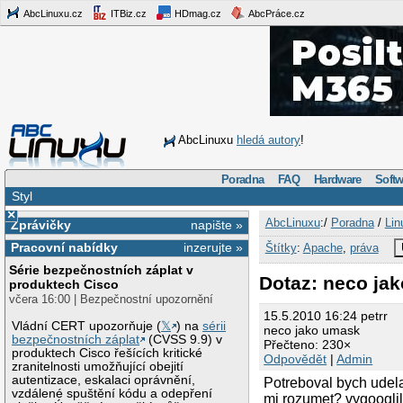
AbcLinuxu.cz
ITBiz.cz
HDmag.cz
AbcPráce.cz
AbcLinuxu
hledá autory
!
Poradna
FAQ
Hardware
Softw
Styl
×
AbcLinuxu
:/
Poradna
/
Lin
Zprávičky
napište »
Pracovní nabídky
inzerujte »
Štítky
:
Apache
,
práva
Série bezpečnostních záplat v
Dotaz: neco ja
produktech Cisco
včera 16:00 | Bezpečnostní upozornění
15.5.2010 16:24 petrr
Vládní CERT upozorňuje (
𝕏
) na
sérii
neco jako umask
bezpečnostních záplat
(CVSS 9.9) v
Přečteno: 230×
produktech Cisco řešících kritické
Odpovědět
|
Admin
zranitelnosti umožňující obejití
autentizace, eskalaci oprávnění,
Potreboval bych udela
vzdálené spuštění kódu a odepření
mi rozumet? vygooglil