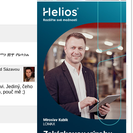
ⰎⰉⰁⰕⰅ ⰏⰉ ⰒⰓⰄⰅⰎ
ad Sázavou
vi. Jediný, čeho
, pouč mě ;)