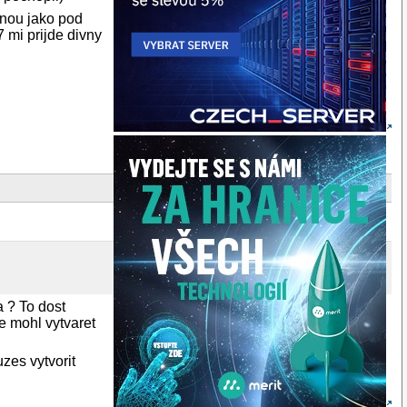
jnou jako pod
 mi prijde divny
a ? To dost
e mohl vytvaret
zes vytvorit