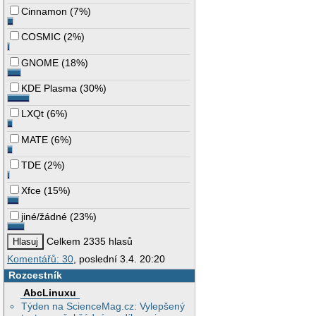
Cinnamon
(
7%
)
COSMIC
(
2%
)
GNOME
(
18%
)
KDE Plasma
(
30%
)
LXQt
(
6%
)
MATE
(
6%
)
TDE
(
2%
)
Xfce
(
15%
)
jiné/žádné
(
23%
)
Celkem 2335 hlasů
Komentářů: 30
, poslední 3.4. 20:20
Rozcestník
AbcLinuxu
Týden na ScienceMag.cz: Vylepšený