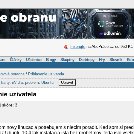
Inzerujte
na AbcPráce.cz od 950 Kč
are
Články
Učebnice
Blogy
Skupiny
Desktopy
Hry
Slovník
Kdo
uxová poradna
/
Prihlasenie uzivatela
 karty
,
nVidia
,
problém
,
Ubuntu
Upravit
nie uzivatela
| skóre: 3
om novy linuxac a potrebujem s niecim poradit. Ked som si pre
az Ubuntu 10.4 tak instalacia isla bez probelmov, teda islo vset