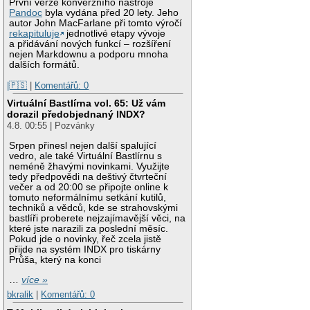
První verze konverzního nástroje
Pandoc
byla vydána před 20 lety. Jeho
autor John MacFarlane při tomto výročí
rekapituluje
jednotlivé etapy vývoje
a přidávání nových funkcí – rozšíření
nejen Markdownu a podporu mnoha
dalších formátů.
|🇵🇸
|
Komentářů: 0
Virtuální Bastlírna vol. 65: Už vám
dorazil předobjednaný INDX?
4.8. 00:55 | Pozvánky
Srpen přinesl nejen další spalující
vedro, ale také Virtuální Bastlírnu s
neméně žhavými novinkami. Využijte
tedy předpovědi na deštivý čtvrteční
večer a od 20:00 se připojte online k
tomuto neformálnímu setkání kutilů,
techniků a vědců, kde se strahovskými
bastlíři proberete nejzajímavější věci, na
které jste narazili za poslední měsíc.
Pokud jde o novinky, řeč zcela jistě
přijde na systém INDX pro tiskárny
Průša, který na konci
…
více »
bkralik
|
Komentářů: 0