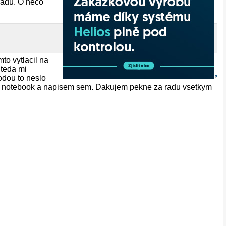
radu. O nečo
to vytlacil na
 teda mi
odou to neslo
 cez notebook a napisem sem. Dakujem pekne za radu vsetkym