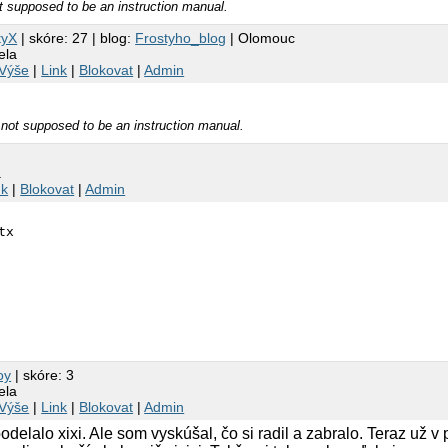
 supposed to be an instruction manual.
tyX
| skóre: 27 | blog:
Frostyho_blog
| Olomouc
ela
Výše
|
Link
|
Blokovat
|
Admin
not supposed to be an instruction manual.
a
nk
|
Blokovat
|
Admin
x

oy
| skóre: 3
ela
Výše
|
Link
|
Blokovat
|
Admin
odelalo xixi. Ale som vyskúšal, čo si radil a zabralo. Teraz už