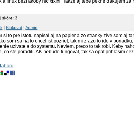
a linux beží akoby nič xixixi. Takže aj tebe pekne ďakujem za 
| skóre: 3
a
nk
|
Blokovat
|
Admin
i to pre istotu napisal aj na papier a zo stranky zive som aj tam
ako som sa na to chcel ist pozriet, tak mi zrazu to ide v poriadku,
enie uzivatela do systemu. Neviem, preco to tak robi. Keby nah
, co ste poradili. AK nebude fungovat, tak sa opat prihlasim
Nahoru