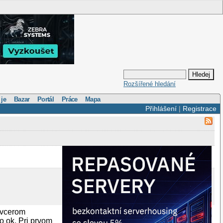
Rozšířené hledání
 je
Bazar
Portál
Práce
Mapa
Přihlášení
|
Registrace
dvcerom
ko ok. Pri prvom