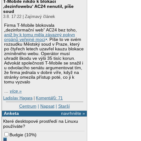
T-Mobile nikdo k blokaci
‚dezinfowebu‘ AC24 nenutil, píše
soud
3.8. 17:22 | Zajímavý článek
Firma T-Mobile blokovala
„dezinformační web“ AC24 bez toho,
aniž by k tomu měla závazný pokyn
orgánů veřejné moci
. Píše to ve svém
rozsudku Městský soud v Praze, který
po čtyřech letech uzavřel kauzu blokace
zmíněného webu. Operátor musí
uhradit škodu ve výši 35 tisíc korun.
Advokát společnosti T-Mobile se snažil i
u odvolacího senátu argumentovat tím,
že firma jednala v dobré víře, když na
stránky omezila přístup poté, co ji k
tomu vyzvalo
…
více »
Ladislav Hagara
|
Komentářů: 71
Centrum
|
Napsat
|
Starší
Anketa
navrhněte »
Které desktopové prostředí na Linuxu
používáte?
Budgie
(
10%
)