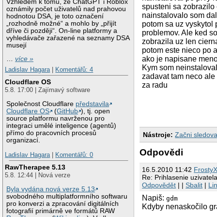
Vzhledem k tomu, že ChatGPT i Roblox
spusteni sa zobrazilo 
oznámily počet uživatelů nad prahovou
nainstalovalo som dal 
hodnotou DSA, je toto označení
„rozhodně možné“ a mohlo by „přijít
potom sa uz vyskytol 
dříve či později“. On-line platformy a
problemov. Ale ked so
vyhledávače zařazené na seznamy DSA
zobrazila uz len cie
musejí
potom este nieco po a
ako je napisane meno, 
…
více »
Kym som neinstaloval 
Ladislav Hagara
|
Komentářů: 4
zadavat tam neco ale 
Cloudflare OS
za radu
5.8. 17:00 | Zajímavý software
Společnost Cloudflare
představila
Cloudflare OS
(
GitHub
), tj. open
source platformu navrženou pro
integraci umělé inteligence (agentů)
přímo do pracovních procesů
Nástroje:
Začni sledova
organizací.
Odpovědi
Ladislav Hagara
|
Komentářů: 0
RawTherapee 5.13
16.5.2010 11:42
Frosty
5.8. 12:44 | Nová verze
Re: Prihlasenie uzivatel
Odpovědět
| |
Sbalit
|
Li
Byla vydána nová verze 5.13
svobodného multiplatformního softwaru
Napiš:
gdm
pro konverzi a zpracování digitálních
Kdyby nenaskočilo gra
fotografií primárně ve formátů RAW