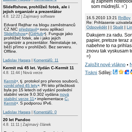
aj zapnem notebook 
som múdrejší. =´)
SlideRshow, prohlížeč fotek, ale i
jejich organizér a prezentátor
4.8. 12:22 | Zajímavý software
16.5.2010 13:21
RnBoy
Re: Prihlasenie uzivatel
Edvard Rejthar na blogu zaměstnanců
Odpovědět
| |
Sbalit
|
Li
CZ.NIC
představil
svou aplikaci
SlideRshow
(
GitHub
). Funguje jako
Dakujem za radu. Som s
prohlížeč fotek, ale i jako jejich
papier, pretoze teraz 
organizér a prezentátor. Neinstaluje se,
nabehne to na prihlas
běží přímo v prohlížeči. Bez serveru.
znovu tak vyskusam to
Offline.
=)
Ladislav Hagara
|
Komentářů: 11
Založit nové vlákno
•
Kermit má 45 let. Vydán C-Kermit 11
Tiskni
Sdílej:
4.8. 11:44 | Nová verze
Kermit
, tj. protokol pro přenos souborů,
vznikl před 45 lety
. Při této příležitosti
byla po 15 letech od vydání poslední
stabilní verze 9.0.302 vydána
nová
stabilní verze 11
implementace
C-
Kermit
. S podporou IPv6.
Ladislav Hagara
|
Komentářů: 0
20 let Pandoc
4.8. 11:11 | Zajímavý článek