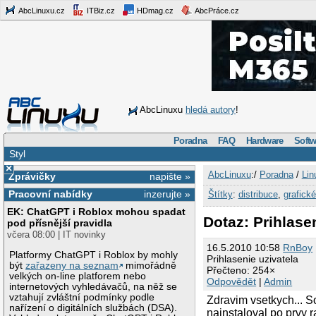
AbcLinuxu.cz
ITBiz.cz
HDmag.cz
AbcPráce.cz
AbcLinuxu
hledá autory
!
Poradna
FAQ
Hardware
Softw
Styl
×
AbcLinuxu
:/
Poradna
/
Lin
Zprávičky
napište »
Pracovní nabídky
inzerujte »
Štítky
:
distribuce
,
grafické
EK: ChatGPT i Roblox mohou spadat
Dotaz: Prihlase
pod přísnější pravidla
včera 08:00 | IT novinky
16.5.2010 10:58
RnBoy
Platformy ChatGPT i Roblox by mohly
Prihlasenie uzivatela
být
zařazeny na seznam
mimořádně
Přečteno: 254×
velkých on-line platforem nebo
Odpovědět
|
Admin
internetových vyhledávačů, na něž se
vztahují zvláštní podmínky podle
Zdravim vsetkych... S
nařízení o digitálních službách (DSA).
nainstaloval po prvy r