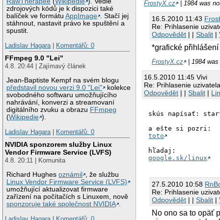
RawTherapee
(
Wikipedie
). Vedle
FrostyX.cz
| 1984 was not
zdrojových kódů je k dispozici také
balíček ve formátu
AppImage
. Stačí jej
16.5.2010 11:43
Fros
stáhnout, nastavit právo ke spuštění a
Re: Prihlasenie uzivat
spustit.
Odpovědět
| |
Sbalit
|
Ladislav Hagara
|
Komentářů: 0
*grafické přihlášení
FFmpeg 9.0 "Lei"
FrostyX.cz
| 1984 was 
4.8. 20:44 | Zajímavý článek
16.5.2010 11:45 Vivi
Jean-Baptiste Kempf na svém blogu
Re: Prihlasenie uzivatel
představil novou verzi 9.0 "Lei"
kolekce
Odpovědět
| |
Sbalit
|
Li
svobodného softwaru umožňujícího
nahrávání, konverzi a streamovaní
digitálního zvuku a obrazu
FFmpeg
skús napísať: start
(
Wikipedie
).
Ladislav Hagara
|
Komentářů: 0
toto
NVIDIA sponzorem služby Linux
Vendor Firmware Service (LVFS)
google.sk/linux
4.8. 20:11 | Komunita
Richard Hughes
oznámil
, že službu
Linux Vendor Firmware Service (LVFS)
27.5.2010 10:58
RnB
umožňující aktualizovat firmware
Re: Prihlasenie uzivat
zařízení na počítačích s Linuxem, nově
Odpovědět
| |
Sbalit
|
sponzoruje také společnost NVIDIA
.
No ono sa to opäť p
Ladislav Hagara
|
Komentářů: 0