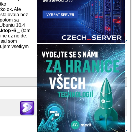
etko
tko ok. Ale
nstalovala bez
 potom sa
 Ubuntu 10.4
ktop~$ _
(tam
 ine uz nejde.
usal som
akujem vsetkym