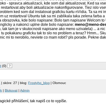
oko - spravca aktualizacii, kde som dal aktualizovat. Ked sa vs
restartovat aby boli aktualizacie nakonfigurovane. Tiez islo vse
problem ked som dal instalovat graficku kartu nVidia. Ta sa mi i
m uz restartoval Ubuntu tak sa mi zablikala taka zelena farba a
rna obrazovka, kde bolo napisane: Bolo tam napisane Welcom to
nglicky a nakonci uplne dole bolo napisane:
meno@meno-des
tak tam je v skutocnosti napisane ako meno uzivatela) ... a nic
tu pokakanu graficku tak to slo no problem a teraz? Hmm... Sk
nic mi to nerobilo, neviete co mam robit? pls porade. Pekne d
t
(0)
?
X
| skóre: 27 | blog:
Frostyho_blog
| Olomouc
a
nk
|
Blokovat
|
Admin
gické přihlášení, tak napiš co to vypíše.