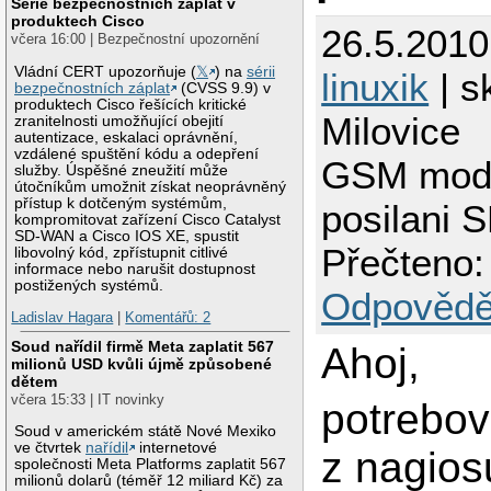
Série bezpečnostních záplat v
produktech Cisco
26.5.2010
včera 16:00 | Bezpečnostní upozornění
Vládní CERT upozorňuje (
𝕏
) na
sérii
linuxik
| s
bezpečnostních záplat
(CVSS 9.9) v
produktech Cisco řešících kritické
Milovice
zranitelnosti umožňující obejití
autentizace, eskalaci oprávnění,
vzdálené spuštění kódu a odepření
GSM modu
služby. Úspěšné zneužití může
útočníkům umožnit získat neoprávněný
přístup k dotčeným systémům,
posilani 
kompromitovat zařízení Cisco Catalyst
SD-WAN a Cisco IOS XE, spustit
Přečteno:
libovolný kód, zpřístupnit citlivé
informace nebo narušit dostupnost
postižených systémů.
Odpovědě
Ladislav Hagara
|
Komentářů: 2
Soud nařídil firmě Meta zaplatit 567
Ahoj,
milionů USD kvůli újmě způsobené
dětem
včera 15:33 | IT novinky
potrebov
Soud v americkém státě Nové Mexiko
ve čtvrtek
nařídil
internetové
z nagios
společnosti Meta Platforms zaplatit 567
milionů dolarů (téměř 12 miliard Kč) za