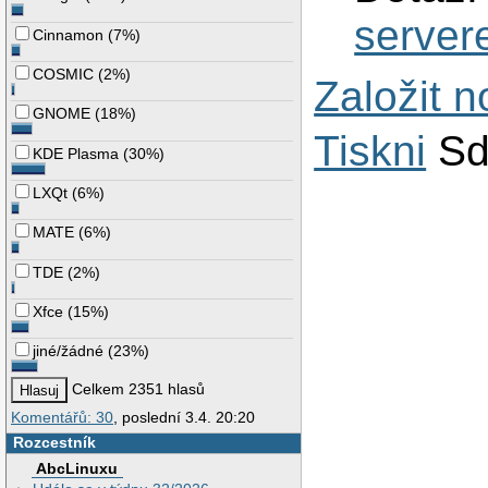
server
Cinnamon
(
7%
)
COSMIC
(
2%
)
Založit 
GNOME
(
18%
)
Tiskni
Sd
KDE Plasma
(
30%
)
LXQt
(
6%
)
MATE
(
6%
)
TDE
(
2%
)
Xfce
(
15%
)
jiné/žádné
(
23%
)
Celkem 2351 hlasů
Komentářů: 30
, poslední 3.4. 20:20
Rozcestník
AbcLinuxu