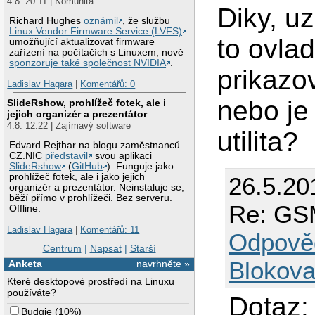
4.8. 20:11 | Komunita
Diky, uz
Richard Hughes
oznámil
, že službu
Linux Vendor Firmware Service (LVFS)
to ovla
umožňující aktualizovat firmware
zařízení na počítačích s Linuxem, nově
sponzoruje také společnost NVIDIA
.
prikazo
Ladislav Hagara
|
Komentářů: 0
nebo je
SlideRshow, prohlížeč fotek, ale i
jejich organizér a prezentátor
4.8. 12:22 | Zajímavý software
utilita?
Edvard Rejthar na blogu zaměstnanců
CZ.NIC
představil
svou aplikaci
SlideRshow
(
GitHub
). Funguje jako
prohlížeč fotek, ale i jako jejich
26.5.20
organizér a prezentátor. Neinstaluje se,
běží přímo v prohlížeči. Bez serveru.
Re: GSM
Offline.
Ladislav Hagara
|
Komentářů: 11
Odpově
Centrum
|
Napsat
|
Starší
Blokova
Anketa
navrhněte »
Které desktopové prostředí na Linuxu
používáte?
Dotaz
Budgie
(
10%
)