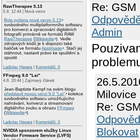
Re: GSM 
RawTherapee 5.13
5.8. 12:44 | Nová verze
Odpovědě
Byla vydána nová verze 5.13
svobodného multiplatformního softwaru
Admin
pro konverzi a zpracování digitálních
fotografií primárně ve formátů RAW
RawTherapee
(
Wikipedie
). Vedle
zdrojových kódů je k dispozici také
Pouziv
balíček ve formátu
AppImage
. Stačí jej
stáhnout, nastavit právo ke spuštění a
problem
spustit.
Ladislav Hagara
|
Komentářů: 0
FFmpeg 9.0 "Lei"
26.5.201
4.8. 20:44 | Zajímavý článek
Jean-Baptiste Kempf na svém blogu
Milovice
představil novou verzi 9.0 "Lei"
kolekce
svobodného softwaru umožňujícího
Re: GSM 
nahrávání, konverzi a streamovaní
digitálního zvuku a obrazu
FFmpeg
(
Wikipedie
).
Odpověd
Ladislav Hagara
|
Komentářů: 0
Blokovat
NVIDIA sponzorem služby Linux
Vendor Firmware Service (LVFS)