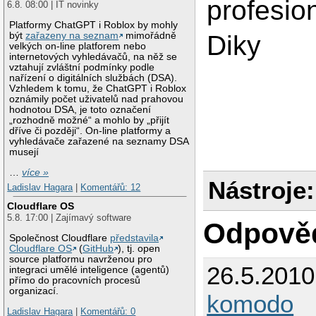
profesio
6.8. 08:00 | IT novinky
Platformy ChatGPT i Roblox by mohly
být
zařazeny na seznam
mimořádně
Diky
velkých on-line platforem nebo
internetových vyhledávačů, na něž se
vztahují zvláštní podmínky podle
nařízení o digitálních službách (DSA).
Vzhledem k tomu, že ChatGPT i Roblox
oznámily počet uživatelů nad prahovou
hodnotou DSA, je toto označení
„rozhodně možné“ a mohlo by „přijít
dříve či později“. On-line platformy a
vyhledávače zařazené na seznamy DSA
musejí
…
více »
Nástroje:
Ladislav Hagara
|
Komentářů: 12
Cloudflare OS
5.8. 17:00 | Zajímavý software
Odpově
Společnost Cloudflare
představila
Cloudflare OS
(
GitHub
), tj. open
source platformu navrženou pro
26.5.201
integraci umělé inteligence (agentů)
přímo do pracovních procesů
organizací.
komodo
Ladislav Hagara
|
Komentářů: 0