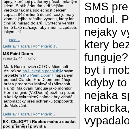
újmy, které její platformy působí mladým
SMS pre
lidem. S přihlédnutím k dřívějšímu
verdiktu tak má společnost celkem
zaplatit 942 milionů dolarů, což je malý
modul. P
zlomek jejího ročního výnosu, který loni
činil 60 miliard dolarů. Čtvrteční verdikt
firmě také nařizuje, aby změnila způsob,
nejaky v
jakým její
…
více »
ktery be
Ladislav Hagara
|
Komentářů: 13
funguje?
MS Paint Doom
včera 12:44 | Humor
byt i mob
Mark Russinovich (CTO v Microsoft
Azure) se
na LinkedIn pochlubil
svým
projektem
MS Paint Doom
napsaným
kdyby to
pomocí Claude. Hru Doom umožňuje
hrát v programu Malování (Microsoft
Paint). Malování funguje jako monitor.
nejaka s
Herní engine (ViZDoom) běží na pozadí
a každý vykreslený snímek hry vkládá
automaticky přes schránku (clipboard)
krabicka
do Malování.
Ladislav Hagara
|
Komentářů: 2
vypadalo
EK: ChatGPT i Roblox mohou spadat
pod přísnější pravidla