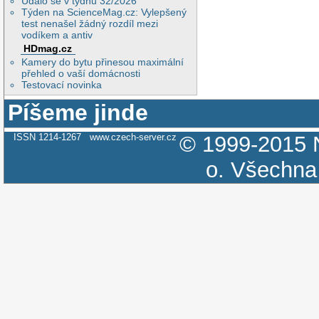
Událo se v týdnu 32/2026
Týden na ScienceMag.cz: Vylepšený
test nenašel žádný rozdíl mezi
vodíkem a antiv
HDmag.cz
Kamery do bytu přinesou maximální
přehled o vaší domácnosti
Testovací novinka
Píšeme jinde
ISSN 1214-1267
www.czech-server.cz
© 1999-2015
o.
Všechna 