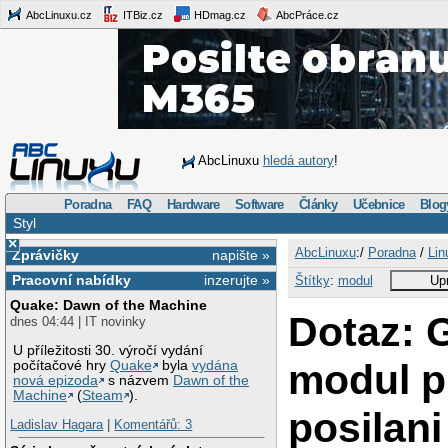
AbcLinuxu.cz
ITBiz.cz
HDmag.cz
AbcPráce.cz
AbcLinuxu
hledá autory
!
Poradna
FAQ
Hardware
Software
Články
Učebnice
Blog
Styl
×
AbcLinuxu
:/
Poradna
/
Lin
Zprávičky
napište »
Pracovní nabídky
inzerujte »
Štítky
:
modul
Upr
Quake: Dawn of the Machine
Dotaz:
dnes 04:44 | IT novinky
U příležitosti 30. výročí vydání
modul p
počítačové hry
Quake
byla
vydána
nová epizoda
s názvem
Dawn of the
Machine
(
Steam
).
posilan
Ladislav Hagara
|
Komentářů: 3