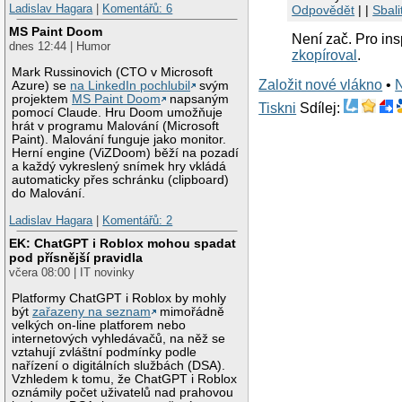
Ladislav Hagara
|
Komentářů: 6
Odpovědět
| |
Sbali
MS Paint Doom
Není zač. Pro ins
dnes 12:44 | Humor
zkopíroval
.
Mark Russinovich (CTO v Microsoft
Založit nové vlákno
•
Azure) se
na LinkedIn pochlubil
svým
projektem
MS Paint Doom
napsaným
Tiskni
Sdílej:
pomocí Claude. Hru Doom umožňuje
hrát v programu Malování (Microsoft
Paint). Malování funguje jako monitor.
Herní engine (ViZDoom) běží na pozadí
a každý vykreslený snímek hry vkládá
automaticky přes schránku (clipboard)
do Malování.
Ladislav Hagara
|
Komentářů: 2
EK: ChatGPT i Roblox mohou spadat
pod přísnější pravidla
včera 08:00 | IT novinky
Platformy ChatGPT i Roblox by mohly
být
zařazeny na seznam
mimořádně
velkých on-line platforem nebo
internetových vyhledávačů, na něž se
vztahují zvláštní podmínky podle
nařízení o digitálních službách (DSA).
Vzhledem k tomu, že ChatGPT i Roblox
oznámily počet uživatelů nad prahovou