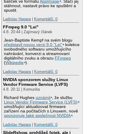
balíček ve formátu
AppImage
. Stačí jej
stáhnout, nastavit právo ke spuštění a
spustit.
Ladislav Hagara
|
Komentářů: 0
FFmpeg 9.0 "Lei"
4.8. 20:44 | Zajímavý článek
Jean-Baptiste Kempf na svém blogu
představil novou verzi 9.0 "Lei"
kolekce
svobodného softwaru umožňujícího
nahrávání, konverzi a streamovaní
digitálního zvuku a obrazu
FFmpeg
(
Wikipedie
).
Ladislav Hagara
|
Komentářů: 0
NVIDIA sponzorem služby Linux
Vendor Firmware Service (LVFS)
4.8. 20:11 | Komunita
Richard Hughes
oznámil
, že službu
Linux Vendor Firmware Service (LVFS)
umožňující aktualizovat firmware
zařízení na počítačích s Linuxem, nově
sponzoruje také společnost NVIDIA
.
Ladislav Hagara
|
Komentářů: 0
SlideRshow, prohlížeč fotek, ale i