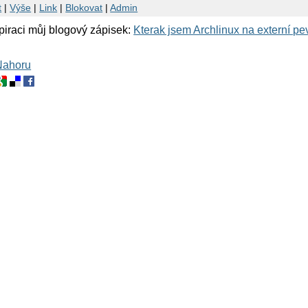
t
|
Výše
|
Link
|
Blokovat
|
Admin
piraci můj blogový zápisek:
Kterak jsem Archlinux na externí pe
Nahoru