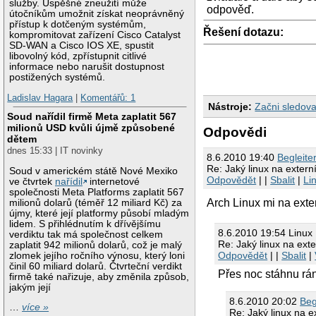
služby. Úspěšné zneužití může
odpověď.
útočníkům umožnit získat neoprávněný
přístup k dotčeným systémům,
Řešení dotazu:
kompromitovat zařízení Cisco Catalyst
SD-WAN a Cisco IOS XE, spustit
libovolný kód, zpřístupnit citlivé
informace nebo narušit dostupnost
postižených systémů.
Ladislav Hagara
|
Komentářů: 1
Nástroje:
Začni sledova
Soud nařídil firmě Meta zaplatit 567
milionů USD kvůli újmě způsobené
Odpovědi
dětem
dnes 15:33 | IT novinky
8.6.2010 19:40
Begleite
Re: Jaký linux na extern
Soud v americkém státě Nové Mexiko
Odpovědět
| |
Sbalit
|
Li
ve čtvrtek
nařídil
internetové
společnosti Meta Platforms zaplatit 567
Arch Linux mi na ext
milionů dolarů (téměř 12 miliard Kč) za
újmy, které její platformy působí mladým
lidem. S přihlédnutím k dřívějšímu
8.6.2010 19:54 Linux
verdiktu tak má společnost celkem
Re: Jaký linux na exte
zaplatit 942 milionů dolarů, což je malý
Odpovědět
| |
Sbalit
|
zlomek jejího ročního výnosu, který loni
činil 60 miliard dolarů. Čtvrteční verdikt
Přes noc stáhnu rá
firmě také nařizuje, aby změnila způsob,
jakým její
8.6.2010 20:02
Beg
…
více »
Re: Jaký linux na e