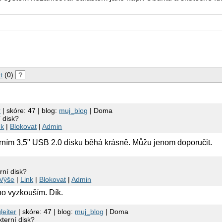
t
(0)
?
r
| skóre: 47 | blog:
muj_blog
| Doma
í disk?
nk
|
Blokovat
|
Admin
erním 3,5" USB 2.0 disku běhá krásně. Můžu jenom doporučit.
rní disk?
Výše
|
Link
|
Blokovat
|
Admin
no vyzkouším. Dík.
leiter
| skóre: 47 | blog:
muj_blog
| Doma
xterní disk?