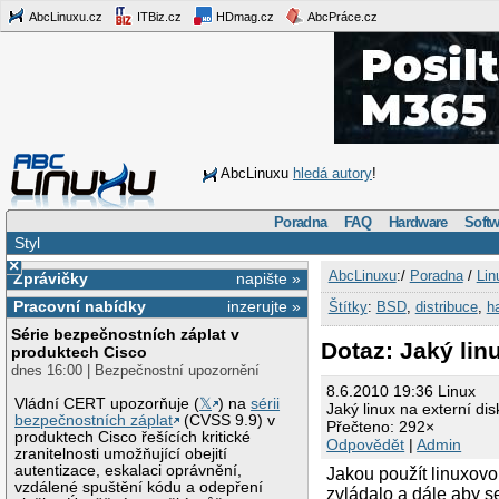
AbcLinuxu.cz
ITBiz.cz
HDmag.cz
AbcPráce.cz
AbcLinuxu
hledá autory
!
Poradna
FAQ
Hardware
Softw
Styl
×
AbcLinuxu
:/
Poradna
/
Lin
Zprávičky
napište »
Pracovní nabídky
inzerujte »
Štítky
:
BSD
,
distribuce
,
h
Série bezpečnostních záplat v
Dotaz: Jaký lin
produktech Cisco
dnes 16:00 | Bezpečnostní upozornění
8.6.2010 19:36 Linux
Vládní CERT upozorňuje (
𝕏
) na
sérii
Jaký linux na externí dis
bezpečnostních záplat
(CVSS 9.9) v
Přečteno: 292×
produktech Cisco řešících kritické
Odpovědět
|
Admin
zranitelnosti umožňující obejití
autentizace, eskalaci oprávnění,
Jakou použít linuxovo
vzdálené spuštění kódu a odepření
zvládalo a dále aby s