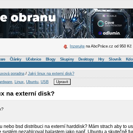
Inzerujte
na AbcPráce.cz od 950 Kč
are
Články
Učebnice
Blogy
Skupiny
Desktopy
Hry
Slovník
Kdo
uxová poradna
/
Jaký linux na externí disk?
ardware
,
Linux
,
Ubuntu
,
USB
Upravit
ux na externí disk?
k?
u nebo bsd distribuci na externí harddisk? Mám strach aby to us
e systém nezahlcoval balastem jako např. Ubuntu a skutečně fu