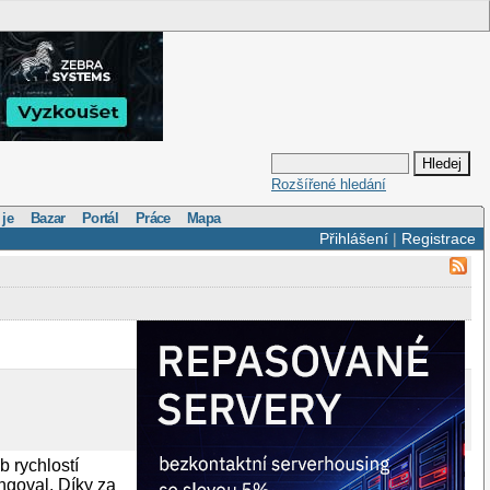
Rozšířené hledání
 je
Bazar
Portál
Práce
Mapa
Přihlášení
|
Registrace
b rychlostí
ngoval. Díky za