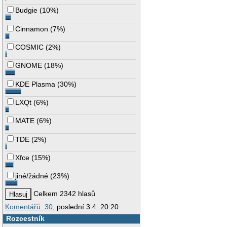
Budgie
(
10%
)
Cinnamon
(
7%
)
COSMIC
(
2%
)
GNOME
(
18%
)
KDE Plasma
(
30%
)
LXQt
(
6%
)
MATE
(
6%
)
TDE
(
2%
)
Xfce
(
15%
)
jiné/žádné
(
23%
)
Celkem 2342 hlasů
Komentářů: 30
, poslední 3.4. 20:20
Rozcestník