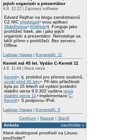
jejich organizér a prezentátor
4.8. 12:22 | Zajímavý software
Edvard Rejthar na blogu zaměstnanců
CZ.NIC
představil
svou aplikaci
SlideRshow
(
GitHub
). Funguje jako
prohlížeč fotek, ale i jako jejich
organizér a prezentátor. Neinstaluje se,
běží přímo v prohlížeči. Bez serveru.
Offline.
Ladislav Hagara
|
Komentářů: 11
Kermit má 45 let. Vydán C-Kermit 11
4.8. 11:44 | Nová verze
Kermit
, tj. protokol pro přenos souborů,
vznikl před 45 lety
. Při této příležitosti
byla po 15 letech od vydání poslední
stabilní verze 9.0.302 vydána
nová
stabilní verze 11
implementace
C-
Kermit
. S podporou IPv6.
Ladislav Hagara
|
Komentářů: 0
Centrum
|
Napsat
|
Starší
Anketa
navrhněte »
Které desktopové prostředí na Linuxu
používáte?