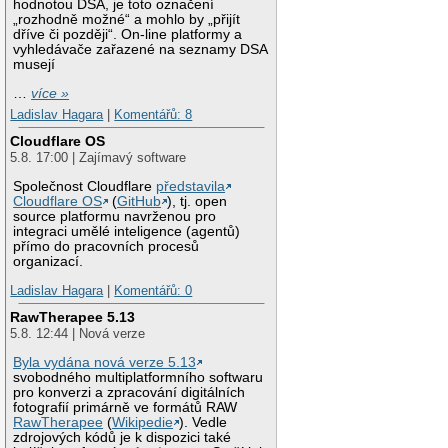
hodnotou DSA, je toto označení
„rozhodně možné“ a mohlo by „přijít
dříve či později“. On-line platformy a
vyhledávače zařazené na seznamy DSA
musejí
…
více »
Ladislav Hagara
|
Komentářů: 8
Cloudflare OS
5.8. 17:00 | Zajímavý software
Společnost Cloudflare
představila
Cloudflare OS
(
GitHub
), tj. open
source platformu navrženou pro
integraci umělé inteligence (agentů)
přímo do pracovních procesů
organizací.
Ladislav Hagara
|
Komentářů: 0
RawTherapee 5.13
5.8. 12:44 | Nová verze
Byla vydána nová verze 5.13
svobodného multiplatformního softwaru
pro konverzi a zpracování digitálních
fotografií primárně ve formátů RAW
RawTherapee
(
Wikipedie
). Vedle
zdrojových kódů je k dispozici také