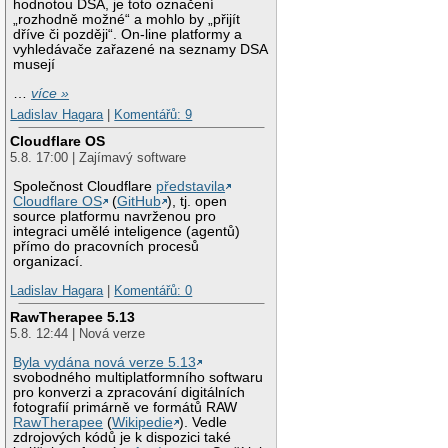
hodnotou DSA, je toto označení
„rozhodně možné“ a mohlo by „přijít
dříve či později“. On-line platformy a
vyhledávače zařazené na seznamy DSA
musejí
…
více »
Ladislav Hagara
|
Komentářů: 9
Cloudflare OS
5.8. 17:00 | Zajímavý software
Společnost Cloudflare
představila
Cloudflare OS
(
GitHub
), tj. open
source platformu navrženou pro
integraci umělé inteligence (agentů)
přímo do pracovních procesů
organizací.
Ladislav Hagara
|
Komentářů: 0
RawTherapee 5.13
5.8. 12:44 | Nová verze
Byla vydána nová verze 5.13
svobodného multiplatformního softwaru
pro konverzi a zpracování digitálních
fotografií primárně ve formátů RAW
RawTherapee
(
Wikipedie
). Vedle
zdrojových kódů je k dispozici také