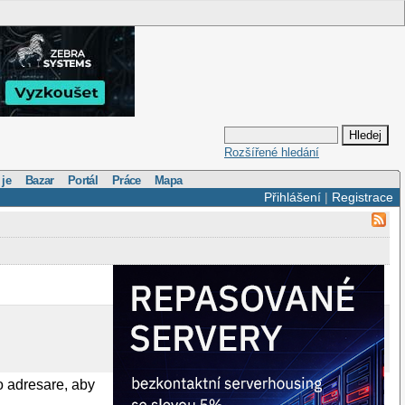
Rozšířené hledání
 je
Bazar
Portál
Práce
Mapa
Přihlášení
|
Registrace
o adresare, aby