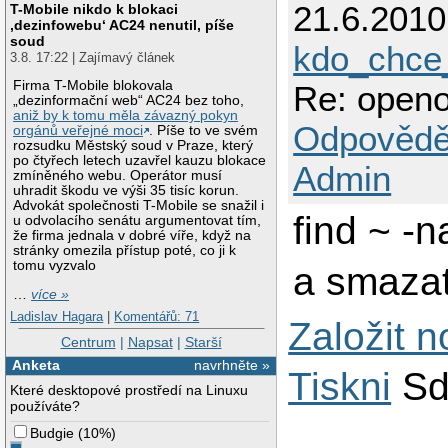
21.6.201
T-Mobile nikdo k blokaci
‚dezinfowebu‘ AC24 nenutil, píše
soud
kdo_chc
3.8. 17:22 | Zajímavý článek
Firma T-Mobile blokovala
Re: openo
„dezinformační web“ AC24 bez toho,
aniž by k tomu měla závazný pokyn
Odpovědě
orgánů veřejné moci
. Píše to ve svém
rozsudku Městský soud v Praze, který
po čtyřech letech uzavřel kauzu blokace
Admin
zmíněného webu. Operátor musí
uhradit škodu ve výši 35 tisíc korun.
Advokát společnosti T-Mobile se snažil i
find ~ -n
u odvolacího senátu argumentovat tím,
že firma jednala v dobré víře, když na
stránky omezila přístup poté, co ji k
tomu vyzvalo
a smaza
…
více »
Ladislav Hagara
|
Komentářů: 71
Založit 
Centrum
|
Napsat
|
Starší
Anketa
navrhněte »
Tiskni
Sd
Které desktopové prostředí na Linuxu
používáte?
Budgie
(
10%
)