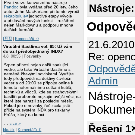
První verze konverzního nástroje
Nástroje:
Pandoc
byla vydána před 20 lety. Jeho
autor John MacFarlane při tomto výročí
rekapituluje
jednotlivé etapy vývoje
a přidávání nových funkcí – rozšíření
Odpově
nejen Markdownu a podporu mnoha
dalších formátů.
|🇵🇸
|
Komentářů: 0
21.6.2010
Virtuální Bastlírna vol. 65: Už vám
dorazil předobjednaný INDX?
Re: openo
4.8. 00:55 | Pozvánky
Srpen přinesl nejen další spalující
Odpovědě
vedro, ale také Virtuální Bastlírnu s
neméně žhavými novinkami. Využijte
Admin
tedy předpovědi na deštivý čtvrteční
večer a od 20:00 se připojte online k
tomuto neformálnímu setkání kutilů,
techniků a vědců, kde se strahovskými
Nástroj
bastlíři proberete nejzajímavější věci, na
které jste narazili za poslední měsíc.
Dokument
Pokud jde o novinky, řeč zcela jistě
přijde na systém INDX pro tiskárny
Průša, který na konci
…
více »
Řešení 1
bkralik
|
Komentářů: 0