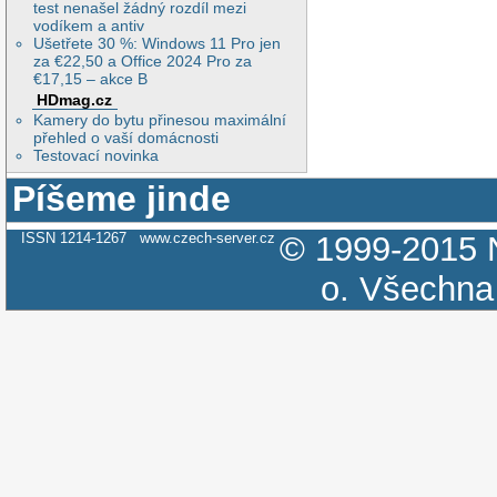
test nenašel žádný rozdíl mezi
vodíkem a antiv
Ušetřete 30 %: Windows 11 Pro jen
za €22,50 a Office 2024 Pro za
€17,15 – akce B
HDmag.cz
Kamery do bytu přinesou maximální
přehled o vaší domácnosti
Testovací novinka
Píšeme jinde
ISSN 1214-1267
www.czech-server.cz
© 1999-2015
o.
Všechna 