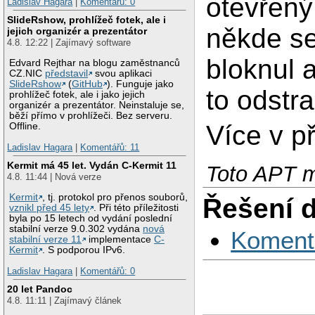
otevřen
Ladislav Hagara
|
Komentářů: 0
SlideRshow, prohlížeč fotek, ale i
někde se
jejich organizér a prezentátor
4.8. 12:22 | Zajímavý software
bloknul 
Edvard Rejthar na blogu zaměstnanců
CZ.NIC
představil
svou aplikaci
SlideRshow
(
GitHub
). Funguje jako
to odstra
prohlížeč fotek, ale i jako jejich
organizér a prezentátor. Neinstaluje se,
běží přímo v prohlížeči. Bez serveru.
Více v p
Offline.
Ladislav Hagara
|
Komentářů: 11
Kermit má 45 let. Vydán C-Kermit 11
Toto APT m
4.8. 11:44 | Nová verze
Kermit
, tj. protokol pro přenos souborů,
Řešení 
vznikl před 45 lety
. Při této příležitosti
byla po 15 letech od vydání poslední
stabilní verze 9.0.302 vydána
nová
Koment
stabilní verze 11
implementace
C-
Kermit
. S podporou IPv6.
Ladislav Hagara
|
Komentářů: 0
20 let Pandoc
4.8. 11:11 | Zajímavý článek