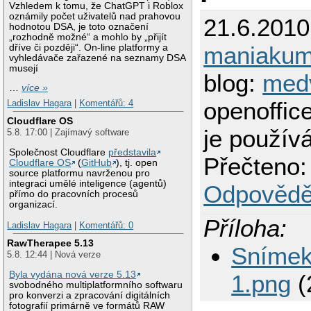
Vzhledem k tomu, že ChatGPT i Roblox
oznámily počet uživatelů nad prahovou
21.6.2010
hodnotou DSA, je toto označení
„rozhodně možné“ a mohlo by „přijít
maniaku
dříve či později“. On-line platformy a
vyhledávače zařazené na seznamy DSA
musejí
blog:
med
…
více »
openoffic
Ladislav Hagara
|
Komentářů: 4
Cloudflare OS
je použív
5.8. 17:00 | Zajímavý software
Společnost Cloudflare
představila
Přečteno:
Cloudflare OS
(
GitHub
), tj. open
source platformu navrženou pro
integraci umělé inteligence (agentů)
Odpovědě
přímo do pracovních procesů
organizací.
Příloha:
Ladislav Hagara
|
Komentářů: 0
RawTherapee 5.13
Snímek
5.8. 12:44 | Nová verze
Byla vydána nová verze 5.13
1.png
(
svobodného multiplatformního softwaru
pro konverzi a zpracování digitálních
fotografií primárně ve formátů RAW