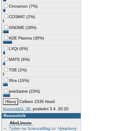
Cinnamon
(
7%
)
COSMIC
(
2%
)
GNOME
(
18%
)
KDE Plasma
(
30%
)
LXQt
(
6%
)
MATE
(
6%
)
TDE
(
2%
)
Xfce
(
15%
)
jiné/žádné
(
23%
)
Celkem 2335 hlasů
Komentářů: 30
, poslední 3.4. 20:20
Rozcestník
AbcLinuxu
Týden na ScienceMag.cz: Vylepšený