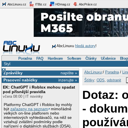
AbcLinuxu.cz
ITBiz.cz
HDmag.cz
AbcPráce.cz
AbcLinuxu
hledá autory
!
Poradna
FAQ
Hardware
Software
Články
Učebnice
Blog
Styl
×
AbcLinuxu
:/
Poradna
/
Lin
Zprávičky
napište »
Pracovní nabídky
inzerujte »
Štítky
:
ODS
,
odstranit
EK: ChatGPT i Roblox mohou spadat
Dotaz: 
pod přísnější pravidla
včera 08:00 | IT novinky
- dokum
Platformy ChatGPT i Roblox by mohly
být
zařazeny na seznam
mimořádně
velkých on-line platforem nebo
internetových vyhledávačů, na něž se
používá
vztahují zvláštní podmínky podle
nařízení o digitálních službách (DSA).