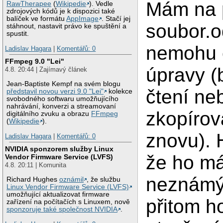
Mám na 
RawTherapee
(
Wikipedie
). Vedle
zdrojových kódů je k dispozici také
balíček ve formátu
AppImage
. Stačí jej
soubor.o
stáhnout, nastavit právo ke spuštění a
spustit.
nemohu o
Ladislav Hagara
|
Komentářů: 0
FFmpeg 9.0 "Lei"
úpravy (
4.8. 20:44 | Zajímavý článek
Jean-Baptiste Kempf na svém blogu
čtení ne
představil novou verzi 9.0 "Lei"
kolekce
svobodného softwaru umožňujícího
nahrávání, konverzi a streamovaní
zkopírova
digitálního zvuku a obrazu
FFmpeg
(
Wikipedie
).
znovu). H
Ladislav Hagara
|
Komentářů: 0
NVIDIA sponzorem služby Linux
že ho má
Vendor Firmware Service (LVFS)
4.8. 20:11 | Komunita
neznámý 
Richard Hughes
oznámil
, že službu
Linux Vendor Firmware Service (LVFS)
umožňující aktualizovat firmware
přitom h
zařízení na počítačích s Linuxem, nově
sponzoruje také společnost NVIDIA
.