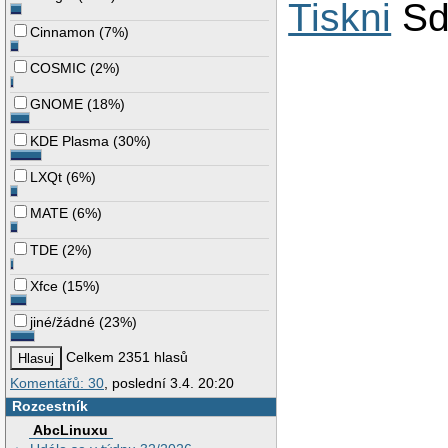
Tiskni
Sd
Cinnamon
(
7%
)
COSMIC
(
2%
)
GNOME
(
18%
)
KDE Plasma
(
30%
)
LXQt
(
6%
)
MATE
(
6%
)
TDE
(
2%
)
Xfce
(
15%
)
jiné/žádné
(
23%
)
Celkem 2351 hlasů
Komentářů: 30
, poslední 3.4. 20:20
Rozcestník
AbcLinuxu