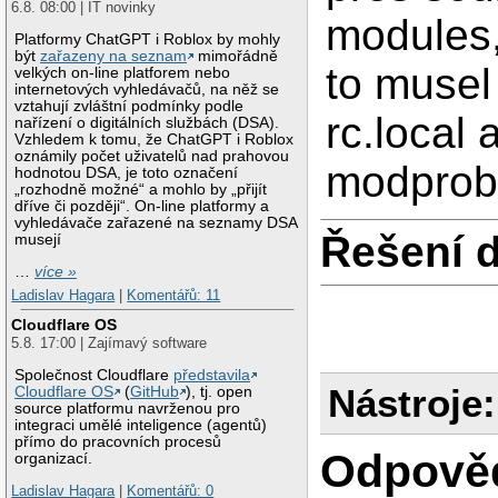
6.8. 08:00 | IT novinky
modules,
Platformy ChatGPT i Roblox by mohly
být
zařazeny na seznam
mimořádně
to musel
velkých on-line platforem nebo
internetových vyhledávačů, na něž se
vztahují zvláštní podmínky podle
rc.local 
nařízení o digitálních službách (DSA).
Vzhledem k tomu, že ChatGPT i Roblox
oznámily počet uživatelů nad prahovou
modprob
hodnotou DSA, je toto označení
„rozhodně možné“ a mohlo by „přijít
dříve či později“. On-line platformy a
vyhledávače zařazené na seznamy DSA
Řešení 
musejí
…
více »
Ladislav Hagara
|
Komentářů: 11
Cloudflare OS
5.8. 17:00 | Zajímavý software
Společnost Cloudflare
představila
Nástroje:
Cloudflare OS
(
GitHub
), tj. open
source platformu navrženou pro
integraci umělé inteligence (agentů)
přímo do pracovních procesů
Odpově
organizací.
Ladislav Hagara
|
Komentářů: 0