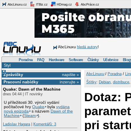
AbcLinuxu.cz
ITBiz.cz
HDmag.cz
AbcPráce.cz
AbcLinuxu
hledá autory
!
Poradna
FAQ
Hardware
Software
Články
Učebnice
Blog
Styl
×
AbcLinuxu
:/
Poradna
/
Lin
Zprávičky
napište »
Pracovní nabídky
inzerujte »
Štítky
:
Debian
,
distribuce
Quake: Dawn of the Machine
Dotaz: 
dnes 04:44 | IT novinky
U příležitosti 30. výročí vydání
paramet
počítačové hry
Quake
byla
vydána
nová epizoda
s názvem
Dawn of the
Machine
(
Steam
).
pri star
Ladislav Hagara
|
Komentářů: 3