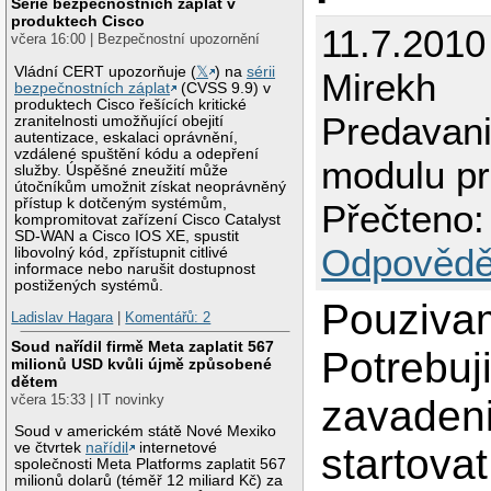
Série bezpečnostních záplat v
produktech Cisco
11.7.2010
včera 16:00 | Bezpečnostní upozornění
Vládní CERT upozorňuje (
𝕏
) na
sérii
Mirekh
bezpečnostních záplat
(CVSS 9.9) v
produktech Cisco řešících kritické
Predavani
zranitelnosti umožňující obejití
autentizace, eskalaci oprávnění,
vzdálené spuštění kódu a odepření
modulu pri
služby. Úspěšné zneužití může
útočníkům umožnit získat neoprávněný
přístup k dotčeným systémům,
Přečteno:
kompromitovat zařízení Cisco Catalyst
SD-WAN a Cisco IOS XE, spustit
Odpovědě
libovolný kód, zpřístupnit citlivé
informace nebo narušit dostupnost
postižených systémů.
Pouziva
Ladislav Hagara
|
Komentářů: 2
Soud nařídil firmě Meta zaplatit 567
Potrebuji
milionů USD kvůli újmě způsobené
dětem
včera 15:33 | IT novinky
zavaden
Soud v americkém státě Nové Mexiko
ve čtvrtek
nařídil
internetové
startova
společnosti Meta Platforms zaplatit 567
milionů dolarů (téměř 12 miliard Kč) za