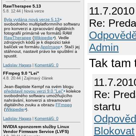
RawTherapee 5.13
11.7.2010
5.8. 12:44 | Nová verze
Re: Preda
Byla vydána nová verze 5.13
svobodného multiplatformního softwaru
pro konverzi a zpracování digitálních
Odpovědě
fotografií primárně ve formátů RAW
RawTherapee
(
Wikipedie
). Vedle
zdrojových kódů je k dispozici také
Admin
balíček ve formátu
AppImage
. Stačí jej
stáhnout, nastavit právo ke spuštění a
spustit.
Tak tam 
Ladislav Hagara
|
Komentářů: 0
FFmpeg 9.0 "Lei"
4.8. 20:44 | Zajímavý článek
11.7.201
Jean-Baptiste Kempf na svém blogu
Re: Pred
představil novou verzi 9.0 "Lei"
kolekce
svobodného softwaru umožňujícího
nahrávání, konverzi a streamovaní
startu
digitálního zvuku a obrazu
FFmpeg
(
Wikipedie
).
Odpověd
Ladislav Hagara
|
Komentářů: 0
NVIDIA sponzorem služby Linux
Blokovat
Vendor Firmware Service (LVFS)