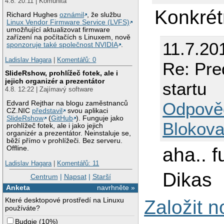
4.8. 20:11 | Komunita
Konkrét
Richard Hughes
oznámil
, že službu
Linux Vendor Firmware Service (LVFS)
umožňující aktualizovat firmware
zařízení na počítačích s Linuxem, nově
11.7.20
sponzoruje také společnost NVIDIA
.
Ladislav Hagara
|
Komentářů: 0
Re: Pre
SlideRshow, prohlížeč fotek, ale i
jejich organizér a prezentátor
startu
4.8. 12:22 | Zajímavý software
Odpově
Edvard Rejthar na blogu zaměstnanců
CZ.NIC
představil
svou aplikaci
SlideRshow
(
GitHub
). Funguje jako
Blokova
prohlížeč fotek, ale i jako jejich
organizér a prezentátor. Neinstaluje se,
běží přímo v prohlížeči. Bez serveru.
aha.. 
Offline.
Ladislav Hagara
|
Komentářů: 11
Dikas
Centrum
|
Napsat
|
Starší
Anketa
navrhněte »
Které desktopové prostředí na Linuxu
Založit 
používáte?
Budgie
(
10%
)