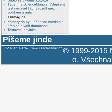
Událo se v týdnu 32/2026
Týden na ScienceMag.cz: Vylepšený
test nenašel žádný rozdíl mezi
vodíkem a antiv
HDmag.cz
Kamery do bytu přinesou maximální
přehled o vaší domácnosti
Testovací novinka
Píšeme jinde
ISSN 1214-1267
www.czech-server.cz
© 1999-2015
o.
Všechna 