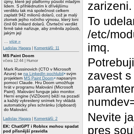
újmy, které její platformy působí mladým
zarizeni.
lidem. S přihlédnutím k dřívějšímu
verdiktu tak má společnost celkem
zaplatit 942 milionů dolarů, což je malý
To udela
zlomek jejího ročního výnosu, který loni
činil 60 miliard dolarů. Čtvrteční verdikt
firmě také nařizuje, aby změnila způsob,
/etc/mod
jakým její
…
více »
imq.
Ladislav Hagara
|
Komentářů: 11
MS Paint Doom
Potrebuji
včera 12:44 | Humor
Mark Russinovich (CTO v Microsoft
zavest s
Azure) se
na LinkedIn pochlubil
svým
projektem
MS Paint Doom
napsaným
pomocí Claude. Hru Doom umožňuje
paramte
hrát v programu Malování (Microsoft
Paint). Malování funguje jako monitor.
Herní engine (ViZDoom) běží na pozadí
numdev
a každý vykreslený snímek hry vkládá
automaticky přes schránku (clipboard)
do Malování.
Nevite ja
Ladislav Hagara
|
Komentářů: 2
pres sou
EK: ChatGPT i Roblox mohou spadat
pod přísnější pravidla