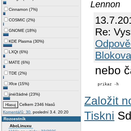
Lennon
Cinnamon
(
7%
)
13.7.20
COSMIC
(
2%
)
Re: Vys
GNOME
(
18%
)
Odpově
KDE Plasma
(
30%
)
LXQt
(
6%
)
Blokova
MATE
(
6%
)
nebo č
TDE
(
2%
)
Xfce
(
15%
)
prikaz -h
jiné/žádné
(
23%
)
Založit 
Celkem 2346 hlasů
Tiskni
Sd
Komentářů: 30
, poslední 3.4. 20:20
Rozcestník
AbcLinuxu