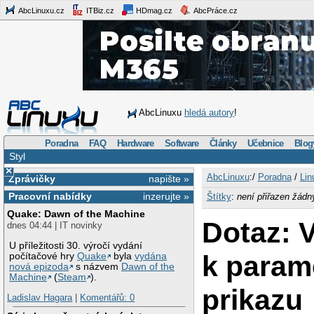
AbcLinuxu.cz
ITBiz.cz
HDmag.cz
AbcPráce.cz
AbcLinuxu
hledá autory
!
Poradna
FAQ
Hardware
Software
Články
Učebnice
Blog
Styl
×
AbcLinuxu
:/
Poradna
/
Lin
Zprávičky
napište »
Pracovní nabídky
inzerujte »
Štítky
:
není přiřazen žádn
Quake: Dawn of the Machine
Dotaz: 
dnes 04:44 | IT novinky
U příležitosti 30. výročí vydání
k param
počítačové hry
Quake
byla
vydána
nová epizoda
s názvem
Dawn of the
Machine
(
Steam
).
prikazu
Ladislav Hagara
|
Komentářů: 0