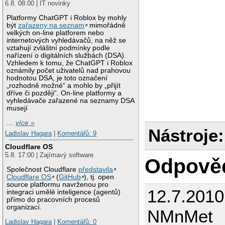
6.8. 08:00 | IT novinky
Platformy ChatGPT i Roblox by mohly
být
zařazeny na seznam
mimořádně
velkých on-line platforem nebo
internetových vyhledávačů, na něž se
vztahují zvláštní podmínky podle
nařízení o digitálních službách (DSA).
Vzhledem k tomu, že ChatGPT i Roblox
oznámily počet uživatelů nad prahovou
hodnotou DSA, je toto označení
„rozhodně možné“ a mohlo by „přijít
dříve či později“. On-line platformy a
vyhledávače zařazené na seznamy DSA
musejí
…
více »
Nástroje:
Ladislav Hagara
|
Komentářů: 9
Cloudflare OS
5.8. 17:00 | Zajímavý software
Odpově
Společnost Cloudflare
představila
Cloudflare OS
(
GitHub
), tj. open
source platformu navrženou pro
12.7.2010
integraci umělé inteligence (agentů)
přímo do pracovních procesů
organizací.
NMnMet
Ladislav Hagara
|
Komentářů: 0