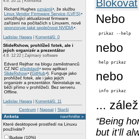
Blokovat
4.8. 20:11 | Komunita
Richard Hughes
oznámil
, že službu
Linux Vendor Firmware Service (LVFS)
Nebo
umožňující aktualizovat firmware
zařízení na počítačích s Linuxem, nově
sponzoruje také společnost NVIDIA
.
prikaz --help
Ladislav Hagara
|
Komentářů: 0
nebo
SlideRshow, prohlížeč fotek, ale i
jejich organizér a prezentátor
4.8. 12:22 | Zajímavý software
help prikaz
Edvard Rejthar na blogu zaměstnanců
CZ.NIC
představil
svou aplikaci
nebo
SlideRshow
(
GitHub
). Funguje jako
prohlížeč fotek, ale i jako jejich
organizér a prezentátor. Neinstaluje se,
běží přímo v prohlížeči. Bez serveru.
info prikaz
Offline.
... zále
Ladislav Hagara
|
Komentářů: 11
Centrum
|
Napsat
|
Starší
Anketa
navrhněte »
“Being hon
Které desktopové prostředí na Linuxu
používáte?
but it’ll 
Budgie
(
10%
)