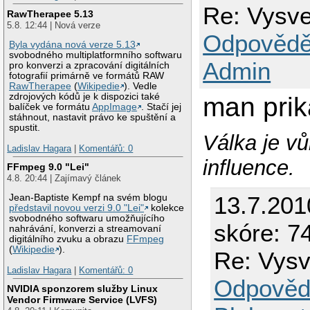
Re: Vysve
RawTherapee 5.13
5.8. 12:44 | Nová verze
Odpovědě
Byla vydána nová verze 5.13
svobodného multiplatformního softwaru
Admin
pro konverzi a zpracování digitálních
fotografií primárně ve formátů RAW
RawTherapee
(
Wikipedie
). Vedle
zdrojových kódů je k dispozici také
man prik
balíček ve formátu
AppImage
. Stačí jej
stáhnout, nastavit právo ke spuštění a
spustit.
Válka je vůl
Ladislav Hagara
|
Komentářů: 0
influence.
FFmpeg 9.0 "Lei"
4.8. 20:44 | Zajímavý článek
13.7.201
Jean-Baptiste Kempf na svém blogu
představil novou verzi 9.0 "Lei"
kolekce
svobodného softwaru umožňujícího
skóre: 74
nahrávání, konverzi a streamovaní
digitálního zvuku a obrazu
FFmpeg
(
Wikipedie
).
Re: Vysv
Ladislav Hagara
|
Komentářů: 0
Odpověd
NVIDIA sponzorem služby Linux
Vendor Firmware Service (LVFS)