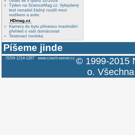
Událo se v týdnu 32/2026
Týden na ScienceMag.cz: Vylepšený
test nenašel žádný rozdíl mezi
vodíkem a antiv
HDmag.cz
Kamery do bytu přinesou maximální
přehled o vaší domácnosti
Testovací novinka
Píšeme jinde
ISSN 1214-1267
www.czech-server.cz
© 1999-2015
o.
Všechna 