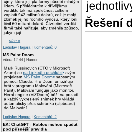
újmy, které její platformy působí mladým
jednotli
lidem. S přihlédnutím k dřívějšímu
verdiktu tak má společnost celkem
zaplatit 942 milionů dolarů, což je malý
Řešení 
zlomek jejího ročního výnosu, který loni
činil 60 miliard dolarů. Čtvrteční verdikt
firmě také nařizuje, aby změnila způsob,
jakým její
…
více »
Ladislav Hagara
|
Komentářů: 8
MS Paint Doom
včera 12:44 | Humor
Mark Russinovich (CTO v Microsoft
Azure) se
na LinkedIn pochlubil
svým
projektem
MS Paint Doom
napsaným
pomocí Claude. Hru Doom umožňuje
hrát v programu Malování (Microsoft
Paint). Malování funguje jako monitor.
Herní engine (ViZDoom) běží na pozadí
a každý vykreslený snímek hry vkládá
automaticky přes schránku (clipboard)
do Malování.
Ladislav Hagara
|
Komentářů: 2
EK: ChatGPT i Roblox mohou spadat
pod přísnější pravidla