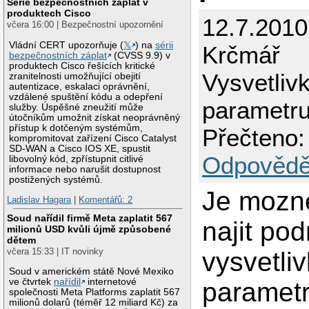
Série bezpečnostních záplat v
produktech Cisco
12.7.2010
včera 16:00 | Bezpečnostní upozornění
Vládní CERT upozorňuje (
𝕏
) na
sérii
Krčmář
bezpečnostních záplat
(CVSS 9.9) v
produktech Cisco řešících kritické
Vysvetliv
zranitelnosti umožňující obejití
autentizace, eskalaci oprávnění,
vzdálené spuštění kódu a odepření
parametr
služby. Úspěšné zneužití může
útočníkům umožnit získat neoprávněný
přístup k dotčeným systémům,
Přečteno:
kompromitovat zařízení Cisco Catalyst
SD-WAN a Cisco IOS XE, spustit
Odpovědě
libovolný kód, zpřístupnit citlivé
informace nebo narušit dostupnost
postižených systémů.
Je mozn
Ladislav Hagara
|
Komentářů: 2
Soud nařídil firmě Meta zaplatit 567
najit pod
milionů USD kvůli újmě způsobené
dětem
včera 15:33 | IT novinky
vysvetliv
Soud v americkém státě Nové Mexiko
ve čtvrtek
nařídil
internetové
paramet
společnosti Meta Platforms zaplatit 567
milionů dolarů (téměř 12 miliard Kč) za