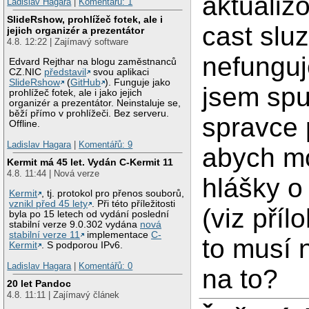
aktualiz
Ladislav Hagara
|
Komentářů: 1
SlideRshow, prohlížeč fotek, ale i
cast slu
jejich organizér a prezentátor
4.8. 12:22 | Zajímavý software
nefunguj
Edvard Rejthar na blogu zaměstnanců
CZ.NIC
představil
svou aplikaci
SlideRshow
(
GitHub
). Funguje jako
jsem spu
prohlížeč fotek, ale i jako jejich
organizér a prezentátor. Neinstaluje se,
běží přímo v prohlížeči. Bez serveru.
spravce
Offline.
Ladislav Hagara
|
Komentářů: 9
abych mo
Kermit má 45 let. Vydán C-Kermit 11
4.8. 11:44 | Nová verze
hlášky o
Kermit
, tj. protokol pro přenos souborů,
vznikl před 45 lety
. Při této příležitosti
(viz příl
byla po 15 letech od vydání poslední
stabilní verze 9.0.302 vydána
nová
stabilní verze 11
implementace
C-
to musí 
Kermit
. S podporou IPv6.
Ladislav Hagara
|
Komentářů: 0
na to?
20 let Pandoc
4.8. 11:11 | Zajímavý článek