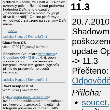
Vzhledem k tomu, že ChatGPT i Roblox
11.3
oznámily počet uživatelů nad prahovou
hodnotou DSA, je toto označení
„rozhodně možné“ a mohlo by „přijít
dříve či později“. On-line platformy a
20.7.2010
vyhledávače zařazené na seznamy DSA
musejí
Shadowm
…
více »
Ladislav Hagara
|
Komentářů: 2
poškozené
Cloudflare OS
včera 17:00 | Zajímavý software
update O
Společnost Cloudflare
představila
Cloudflare OS
(
GitHub
), tj. open
-> 11.3
source platformu navrženou pro
integraci umělé inteligence (agentů)
Přečteno:
přímo do pracovních procesů
organizací.
Odpovědě
Ladislav Hagara
|
Komentářů: 1
RawTherapee 5.13
Příloha:
včera 12:44 | Nová verze
Byla vydána nová verze 5.13
soucet
svobodného multiplatformního softwaru
pro konverzi a zpracování digitálních
fotografií primárně ve formátů RAW