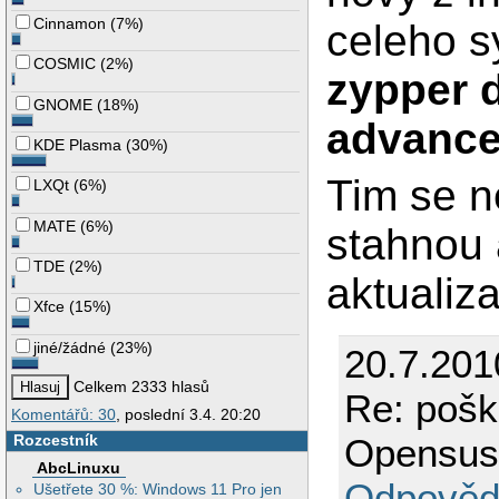
Cinnamon
(
7%
)
celeho s
COSMIC
(
2%
)
zypper 
GNOME
(
18%
)
advance
KDE Plasma
(
30%
)
Tim se n
LXQt
(
6%
)
MATE
(
6%
)
stahnou 
TDE
(
2%
)
aktualiz
Xfce
(
15%
)
jiné/žádné
(
23%
)
20.7.20
Celkem 2333 hlasů
Re: pošk
Komentářů: 30
, poslední 3.4. 20:20
Opensuse
Rozcestník
AbcLinuxu
Odpověd
Ušetřete 30 %: Windows 11 Pro jen