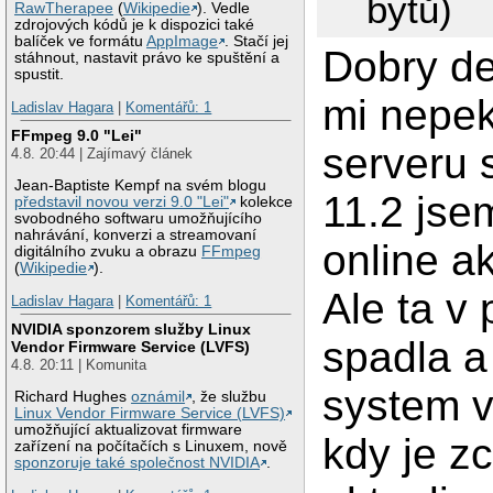
bytů)
RawTherapee
(
Wikipedie
). Vedle
zdrojových kódů je k dispozici také
balíček ve formátu
AppImage
. Stačí jej
Dobry de
stáhnout, nastavit právo ke spuštění a
spustit.
mi nepe
Ladislav Hagara
|
Komentářů: 1
FFmpeg 9.0 "Lei"
serveru
4.8. 20:44 | Zajímavý článek
Jean-Baptiste Kempf na svém blogu
11.2 jse
představil novou verzi 9.0 "Lei"
kolekce
svobodného softwaru umožňujícího
nahrávání, konverzi a streamovaní
online ak
digitálního zvuku a obrazu
FFmpeg
(
Wikipedie
).
Ale ta v
Ladislav Hagara
|
Komentářů: 1
NVIDIA sponzorem služby Linux
spadla a
Vendor Firmware Service (LVFS)
4.8. 20:11 | Komunita
system v
Richard Hughes
oznámil
, že službu
Linux Vendor Firmware Service (LVFS)
umožňující aktualizovat firmware
kdy je zc
zařízení na počítačích s Linuxem, nově
sponzoruje také společnost NVIDIA
.