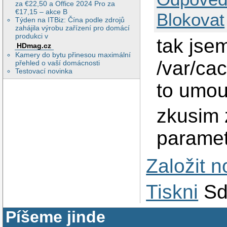
za €22,50 a Office 2024 Pro za
€17,15 – akce B
Blokovat
Týden na ITBiz: Čína podle zdrojů
zahájila výrobu zařízení pro domácí
produkci v
tak jse
HDmag.cz
Kamery do bytu přinesou maximální
/var/ca
přehled o vaší domácnosti
Testovací novinka
to umoud
zkusim 
paramet
Založit 
Tiskni
Sd
Píšeme jinde