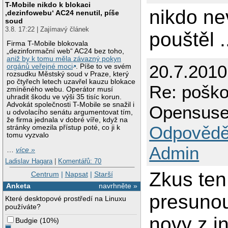
T-Mobile nikdo k blokaci
nikdo nev
‚dezinfowebu‘ AC24 nenutil, píše
soud
3.8. 17:22 | Zajímavý článek
pouštěl .
Firma T-Mobile blokovala
„dezinformační web“ AC24 bez toho,
aniž by k tomu měla závazný pokyn
20.7.201
orgánů veřejné moci
. Píše to ve svém
rozsudku Městský soud v Praze, který
po čtyřech letech uzavřel kauzu blokace
Re: poško
zmíněného webu. Operátor musí
uhradit škodu ve výši 35 tisíc korun.
Advokát společnosti T-Mobile se snažil i
Opensuse 
u odvolacího senátu argumentovat tím,
že firma jednala v dobré víře, když na
Odpovědě
stránky omezila přístup poté, co ji k
tomu vyzvalo
Admin
…
více »
Ladislav Hagara
|
Komentářů: 70
Zkus ten
Centrum
|
Napsat
|
Starší
Anketa
navrhněte »
presunou
Které desktopové prostředí na Linuxu
používáte?
novy z in
Budgie
(
10%
)