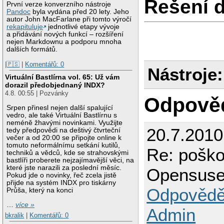
Řešení 
První verze konverzního nástroje
Pandoc
byla vydána před 20 lety. Jeho
autor John MacFarlane při tomto výročí
rekapituluje
jednotlivé etapy vývoje
a přidávání nových funkcí – rozšíření
nejen Markdownu a podporu mnoha
dalších formátů.
|🇵🇸
|
Komentářů: 0
Nástroje:
Virtuální Bastlírna vol. 65: Už vám
dorazil předobjednaný INDX?
4.8. 00:55 | Pozvánky
Odpově
Srpen přinesl nejen další spalující
vedro, ale také Virtuální Bastlírnu s
neméně žhavými novinkami. Využijte
20.7.201
tedy předpovědi na deštivý čtvrteční
večer a od 20:00 se připojte online k
tomuto neformálnímu setkání kutilů,
Re: poško
techniků a vědců, kde se strahovskými
bastlíři proberete nejzajímavější věci, na
které jste narazili za poslední měsíc.
Opensuse 
Pokud jde o novinky, řeč zcela jistě
přijde na systém INDX pro tiskárny
Odpovědě
Průša, který na konci
…
více »
Admin
bkralik
|
Komentářů: 0