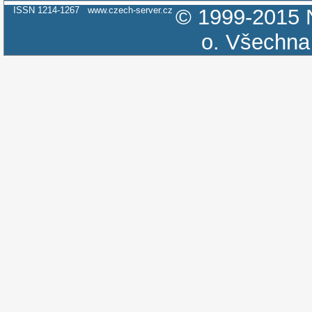
ISSN 1214-1267
www.czech-server.cz
© 1999-2015
o.
Všechna 