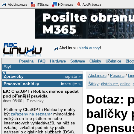
AbcLinuxu.cz
ITBiz.cz
HDmag.cz
AbcPráce.cz
AbcLinuxu
hledá autory
!
Poradna
FAQ
Hardware
Software
Články
Učebnice
Blog
Styl
×
AbcLinuxu
:/
Poradna
/
Lin
Zprávičky
napište »
Pracovní nabídky
inzerujte »
Štítky
:
distribuce
,
online
,
EK: ChatGPT i Roblox mohou spadat
Dotaz: 
pod přísnější pravidla
dnes 08:00 | IT novinky
balíčky 
Platformy ChatGPT i Roblox by mohly
být
zařazeny na seznam
mimořádně
velkých on-line platforem nebo
internetových vyhledávačů, na něž se
Opensus
vztahují zvláštní podmínky podle
nařízení o digitálních službách (DSA).