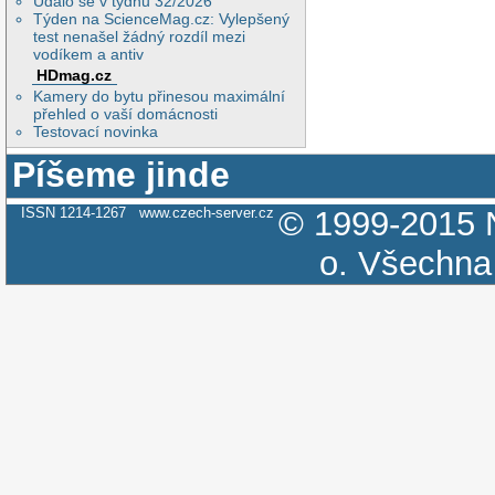
Událo se v týdnu 32/2026
Týden na ScienceMag.cz: Vylepšený
test nenašel žádný rozdíl mezi
vodíkem a antiv
HDmag.cz
Kamery do bytu přinesou maximální
přehled o vaší domácnosti
Testovací novinka
Píšeme jinde
ISSN 1214-1267
www.czech-server.cz
© 1999-2015
o.
Všechna 