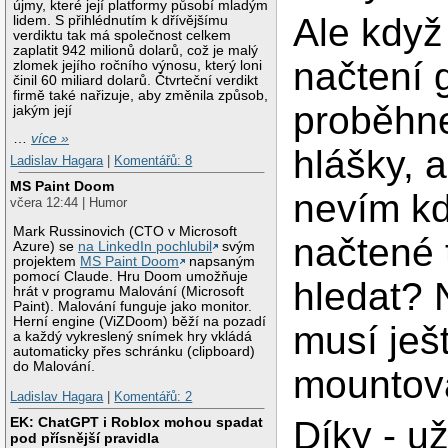
újmy, které její platformy působí mladým
Ale kdy
lidem. S přihlédnutím k dřívějšímu
verdiktu tak má společnost celkem
zaplatit 942 milionů dolarů, což je malý
načtení g
zlomek jejího ročního výnosu, který loni
činil 60 miliard dolarů. Čtvrteční verdikt
firmě také nařizuje, aby změnila způsob,
proběhn
jakým její
…
více »
hlášky, 
Ladislav Hagara
|
Komentářů: 8
MS Paint Doom
nevím kd
včera 12:44 | Humor
Mark Russinovich (CTO v Microsoft
načtené
Azure) se
na LinkedIn pochlubil
svým
projektem
MS Paint Doom
napsaným
pomocí Claude. Hru Doom umožňuje
hledat? 
hrát v programu Malování (Microsoft
Paint). Malování funguje jako monitor.
Herní engine (ViZDoom) běží na pozadí
musí ješ
a každý vykreslený snímek hry vkládá
automaticky přes schránku (clipboard)
do Malování.
mountov
Ladislav Hagara
|
Komentářů: 2
Díky - u
EK: ChatGPT i Roblox mohou spadat
pod přísnější pravidla