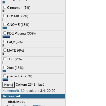
Cinnamon
(
7%
)
COSMIC
(
2%
)
GNOME
(
18%
)
KDE Plasma
(
30%
)
LXQt
(
6%
)
MATE
(
6%
)
TDE
(
2%
)
Xfce
(
15%
)
jiné/žádné
(
23%
)
Celkem 2349 hlasů
Komentářů: 30
, poslední 3.4. 20:20
Rozcestník
AbcLinuxu