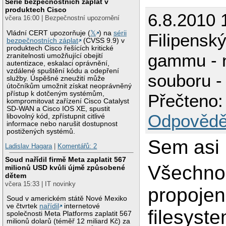
Série bezpečnostních záplat v
produktech Cisco
6.8.2010 
včera 16:00 | Bezpečnostní upozornění
Vládní CERT upozorňuje (
𝕏
) na
sérii
Filipensk
bezpečnostních záplat
(CVSS 9.9) v
produktech Cisco řešících kritické
gammu - 
zranitelnosti umožňující obejití
autentizace, eskalaci oprávnění,
vzdálené spuštění kódu a odepření
souboru 
služby. Úspěšné zneužití může
útočníkům umožnit získat neoprávněný
přístup k dotčeným systémům,
Přečteno:
kompromitovat zařízení Cisco Catalyst
SD-WAN a Cisco IOS XE, spustit
Odpovědě
libovolný kód, zpřístupnit citlivé
informace nebo narušit dostupnost
postižených systémů.
Sem asi 
Ladislav Hagara
|
Komentářů: 2
Soud nařídil firmě Meta zaplatit 567
Všechno 
milionů USD kvůli újmě způsobené
dětem
včera 15:33 | IT novinky
propojen
Soud v americkém státě Nové Mexiko
ve čtvrtek
nařídil
internetové
filesystem
společnosti Meta Platforms zaplatit 567
milionů dolarů (téměř 12 miliard Kč) za