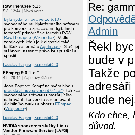
Re: gammu
RawTherapee 5.13
5.8. 12:44 | Nová verze
Odpovědě
Byla vydána nová verze 5.13
svobodného multiplatformního softwaru
Admin
pro konverzi a zpracování digitálních
fotografií primárně ve formátů RAW
RawTherapee
(
Wikipedie
). Vedle
zdrojových kódů je k dispozici také
Řekl byc
balíček ve formátu
AppImage
. Stačí jej
stáhnout, nastavit právo ke spuštění a
bude v p
spustit.
Ladislav Hagara
|
Komentářů: 0
Takže p
FFmpeg 9.0 "Lei"
4.8. 20:44 | Zajímavý článek
adresáři
Jean-Baptiste Kempf na svém blogu
představil novou verzi 9.0 "Lei"
kolekce
svobodného softwaru umožňujícího
bude nej
nahrávání, konverzi a streamovaní
digitálního zvuku a obrazu
FFmpeg
(
Wikipedie
).
Kdo chce, 
Ladislav Hagara
|
Komentářů: 0
důvod.
NVIDIA sponzorem služby Linux
Vendor Firmware Service (LVFS)