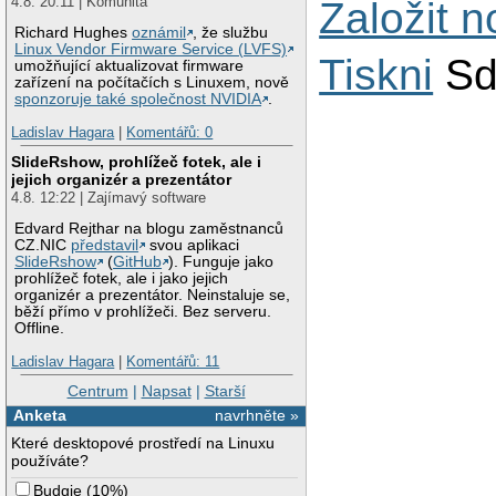
4.8. 20:11 | Komunita
Založit 
Richard Hughes
oznámil
, že službu
Linux Vendor Firmware Service (LVFS)
Tiskni
Sd
umožňující aktualizovat firmware
zařízení na počítačích s Linuxem, nově
sponzoruje také společnost NVIDIA
.
Ladislav Hagara
|
Komentářů: 0
SlideRshow, prohlížeč fotek, ale i
jejich organizér a prezentátor
4.8. 12:22 | Zajímavý software
Edvard Rejthar na blogu zaměstnanců
CZ.NIC
představil
svou aplikaci
SlideRshow
(
GitHub
). Funguje jako
prohlížeč fotek, ale i jako jejich
organizér a prezentátor. Neinstaluje se,
běží přímo v prohlížeči. Bez serveru.
Offline.
Ladislav Hagara
|
Komentářů: 11
Centrum
|
Napsat
|
Starší
Anketa
navrhněte »
Které desktopové prostředí na Linuxu
používáte?
Budgie
(
10%
)