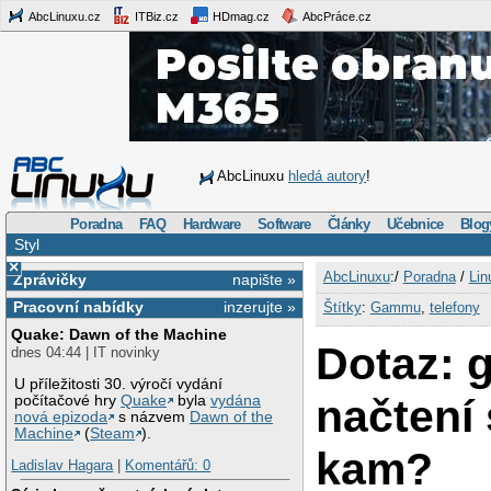
AbcLinuxu.cz
ITBiz.cz
HDmag.cz
AbcPráce.cz
AbcLinuxu
hledá autory
!
Poradna
FAQ
Hardware
Software
Články
Učebnice
Blog
Styl
×
AbcLinuxu
:/
Poradna
/
Lin
Zprávičky
napište »
Pracovní nabídky
inzerujte »
Štítky
:
Gammu
,
telefony
Quake: Dawn of the Machine
Dotaz: 
dnes 04:44 | IT novinky
U příležitosti 30. výročí vydání
načtení
počítačové hry
Quake
byla
vydána
nová epizoda
s názvem
Dawn of the
Machine
(
Steam
).
kam?
Ladislav Hagara
|
Komentářů: 0