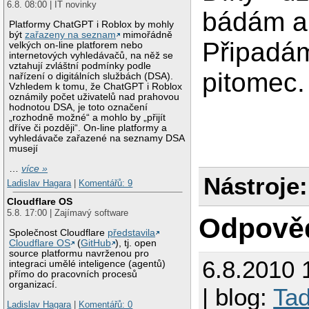
6.8. 08:00 | IT novinky
bádám a 
Platformy ChatGPT i Roblox by mohly
být
zařazeny na seznam
mimořádně
Připadám
velkých on-line platforem nebo
internetových vyhledávačů, na něž se
vztahují zvláštní podmínky podle
pitomec.
nařízení o digitálních službách (DSA).
Vzhledem k tomu, že ChatGPT i Roblox
oznámily počet uživatelů nad prahovou
hodnotou DSA, je toto označení
„rozhodně možné“ a mohlo by „přijít
dříve či později“. On-line platformy a
vyhledávače zařazené na seznamy DSA
musejí
…
více »
Nástroje:
Ladislav Hagara
|
Komentářů: 9
Cloudflare OS
5.8. 17:00 | Zajímavý software
Odpově
Společnost Cloudflare
představila
Cloudflare OS
(
GitHub
), tj. open
source platformu navrženou pro
6.8.2010 
integraci umělé inteligence (agentů)
přímo do pracovních procesů
organizací.
| blog:
Tad
Ladislav Hagara
|
Komentářů: 0